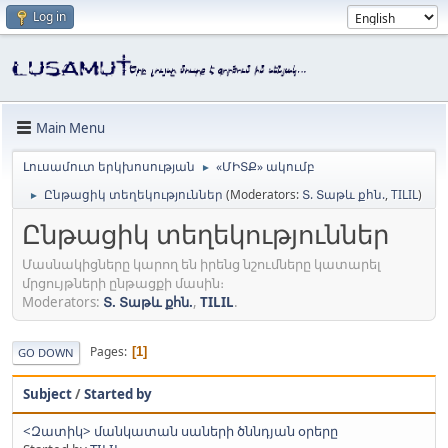
Log in
Main Menu
Լուսամուտ երկխոսության
«ՄԻՏՔ» ակումբ
►
Ընթացիկ տեղեկություններ
(Moderators:
Տ. Տաթև քհն.
,
TILIL
)
►
Ընթացիկ տեղեկություններ
Մասնակիցները կարող են իրենց նշումները կատարել
մրցույթների ընթացքի մասին։
Moderators:
Տ. Տաթև քհն.
,
TILIL
.
Pages
1
GO DOWN
Subject
/
Started by
<Զատիկ> մանկատան սաների ծննդյան օրերը