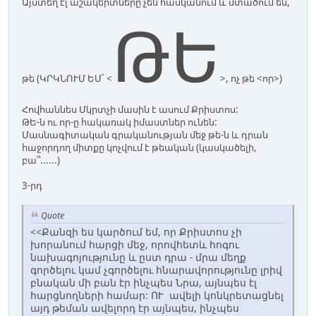
Այստեղ էլ աշակերտները չեն հասկանում և մտածում են,
ԹԵ
թե (ԿՐԿՆՈՒՄ ԵՄ` <
>, ոչ թե <որ>)
Հովհաննես Մկրտչի մասին է ասում Քրիստոս:
ԹԵ-ն ու որ-ը հակառակ իմաստներ ունեն:
Մասնագիտական գրականության մեջ թե-ն և դրան
հաջորդող միտքը կոչվում է թեական (կասկածելի,
բա՞......)
3-րդ
Quote
<<Քանզի ես կարծում եմ, որ Քրիստոս չի
խորանում հարցի մեջ, որովհետև հոգու
նախագոյությունը և ըստ դրա - մրա մեղք
գործելու կամ չգործելու հնարավորությունը լրիվ
բնական մի բան էր ինչպես Նրա, այնպես էլ
հարցնողների համար: ՈՒ ավելի կոնկրետացնել
այդ թեման ավելորդ էր այնպես, ինչպես