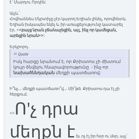
է` Մարդու Որդին:
Այլև`
Հովհաննես Մկրտիչը չէր կարող Եղիան լինել, որովհետև
Եղիան իսկապես եկել և իր առաքելությունը կատարել
էր. <
<բայց նրան չճանաչեցին, այլ, ինչ որ կամեցան,
արեցին նրան>>:
Երկրորդ.
Quote
Իսկ հարցը նրանում է, որ Քրիստոս չի ժխտում
կույր ծնվելու հնարավորությունը - ինչ-որ
նախածննդական
մեղքի պատճառով:
Ի՞նչ... մեղքի պատճառո՞վ... Մի՞թե Քրիստոս դա էլ չի
հերքում.
Ո'չ դրա
<<
մեղքն է
եւ ոչ էլ իր հօր ու մօր, այլ`