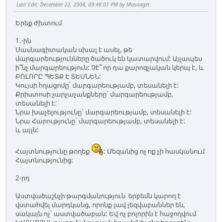
Last Edit
: December 22, 2008, 09:46:01 PM by Masnaget
Երեք ժխտում
1.-ին
Մասնագիտական սխալ է ասել, թե
մարգարեությունները ծածուկ են կատարվում: Այլապես
ի՞նչ մարգարեություն: Չէ՞ որ դա քարոզչական կերպ է, և
ԲՈԼՈՐԸ ՊԵՏՔ Է ՏԵՍՆԵՆ:
Կույսի հղացոմը` մարգարեությամբ, տեսանելի է:
Քրիստոսի չարչաչանքները` մարգարեությամբ,
տեսանելի է:
Նրա խաչելությունը` մարգարեությամբ, տեսանելի է:
Նրա Հարությունը` մարգարեությամբ, տեսանելի է:
և այլն:
Հայտնությունը թողեք
: Մեզանից ոչ ոք չի հասկանում
Հայտնությունից:
2-րդ
Աստվածաշնչի թարգմանություն երբեմն կարող է
վստահվել մարդկանց, որոնք լավ լեզվաբաններ են,
սակայն ոչ` աստվածաբան: Եվ ոչ բոլորին է հաջողվում