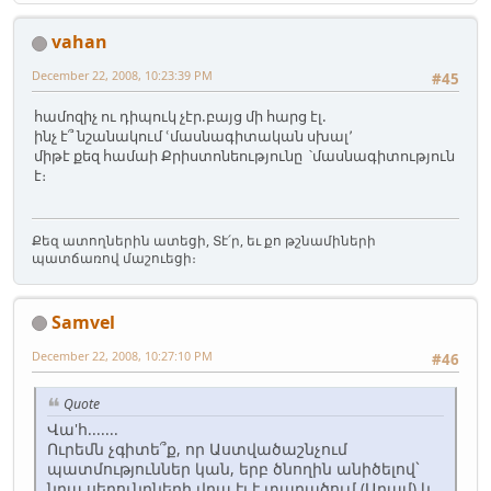
vahan
December 22, 2008, 10:23:39 PM
#45
համոզիչ ու դիպուկ չէր.բայց մի հարց էլ.
ինչ է՞ նշանակում ՙմասնագիտական սխալ՚
միթէ քեզ համաի Քրիստոնեությունը ՝մասնագիտություն
է։
Քեզ ատողներին ատեցի, Տէ՛ր, եւ քո թշնամիների
պատճառով մաշուեցի։
Samvel
December 22, 2008, 10:27:10 PM
#46
Quote
Վա'հ.......
Ուրեմն չգիտե՞ք, որ Աստվածաշնչում
պատմություններ կան, երբ ծնողին անիծելով`
նրա սերունդների վրա էլ է տարածում (Ադամ) և