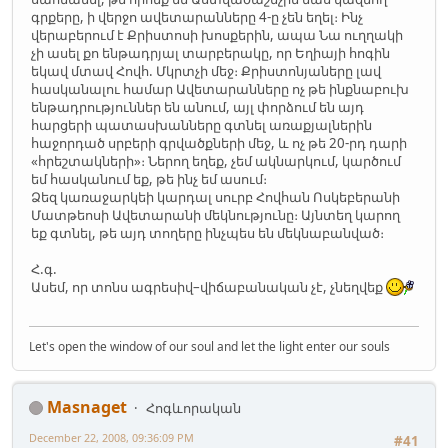
գրքերը, ի վերջո ավետարանները 4-ը չեն եղել։ Ինչ
վերաբերում է Քրիստոսի խոսքերին, ապա Նա ուղղակի
չի ասել քո ենթադրյալ տարբերակը, որ Եղիայի հոգին
եկավ մտավ Հովհ. Մկրտչի մեջ։ Քրիստոնյաները լավ
հասկանալու համար Ավետարանները ոչ թե ինքնաբուխ
ենթադրություններ են անում, այլ փորձում են այդ
հարցերի պատասխանները գտնել առաքյալներին
հաջորդած սրբերի գրվածքների մեջ, և ոչ թե 20-րդ դարի
«հրեշտակների»։ Ներող եղեք, չեմ ակնարկում, կարծում
եմ հասկանում եք, թե ինչ եմ ասում։
Ձեզ կառաջարկեի կարդալ սուրբ Հովհան Ոսկեբերանի
Մատթեոսի Ավետարանի մեկնությունը։ Այնտեղ կարող
եք գտնել, թե այդ տողերը ինչպես են մեկնաբանված։
Հ.գ.
Ասեմ, որ տոնս ագրեսիվ–վիճաբանական չէ, չնեղվեք
Let's open the window of our soul and let the light enter our souls
Masnaget
Հոգևորական
December 22, 2008, 09:36:09 PM
#41