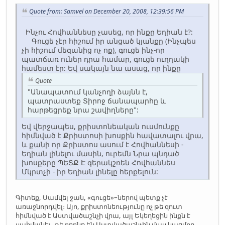
Quote from: Samvel on December 20, 2008, 12:39:56 PM
Ինչու Հովհաննեսը չասեց, որ ինքը Եղիան է?:
Գուցե չէր հիշում իր անցած կյանքը (Ինչպես
չի հիշում մեզանից ոչ ոք), գուցե ինչ-որ
պատճառ ուներ դրա համար, գուցե ուղղակի
համեստ էր: Եվ սակայն նա ասաց, որ ինքը
Quote
"Անապատում կանչողի ձայնն է,
պատրաստեք Տիրոջ ճանապարհը և
հարթեցրեք նրա շավիղները":
Եվ վերջապես, քրիստոնեական ուսմունքը
հիմնված է Քրիստոսի խոսքին հավատալու վրա,
և քանի որ Քրիստոս ասում է Հովհաննեսի -
Եղիան լինելու մասին, ուրեմն Նրա պնդած
խոսքերը ՊԵՏՔ Է գերակշռեն Հովհաննես
Մկրտչի - իր Եղիան լինելը հերքելուն:
Գիտեք, Սամվել ջան, «գուցե»–ներով պետք չէ
առաջնորդվել։ Այո, քրիստոնեությունը ոչ թե զուտ
հիմնված է Աստվածաշնչի վրա, այլ Եկեղեցին ինքն է
սահմանել, թե որոնք են Աստվածաշնչին մաս կազմող