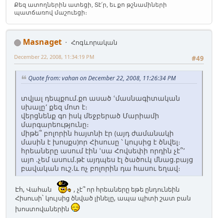
Քեզ ատողներին ատեցի, Տէ՛ր, եւ քո թշնամիների
պատճառով մաշուեցի։
Masnaget
Հոգևորական
December 22, 2008, 11:34:19 PM
#49
Quote from: vahan on December 22, 2008, 11:26:34 PM
տվյալ դեպքում.քո ասած ՙմասնագիտական
սխալը՚ քեզ մոտ է։
վերցնենք գո իսկ մեջբերած Մարիամի
մարգարեությունը։
միթե՞ բոլորին հայտնի էր (այդ ժամանակի
մասին է խոսքս)որ Հիսուսը ՝ կույսից է ծնվել։
հրեաները ասում էին ՙսա Հովսեփի որդին չէ՞՚
այո .չեմ ասում.թէ այդպես էլ ծածուկ մնաց.բայց
բավական ուշ.և ոչ բոլորին դա հասու եղավ։
Էհ, Վահան
, չէ՞ որ հրեաները եթե ընդունեին
Հիսուսի` կույսից ծնված լինելը, ապա պիտի շատ բան
խոստովաներին