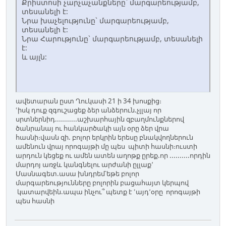
Քրիստոսի չարչաչանքները` մարգարեությամբ,
տեսանելի է:
Նրա խաչելությունը` մարգարեությամբ,
տեսանելի է:
Նրա Հարությունը` մարգարեությամբ, տեսանելի
է:
և այլն:
ավետարան ըստ Ղուկասի 21 ի 34 խոսքից։
ՙիսկ դուք զգուշացեք ձեր անձերուն.չլլայ որ
սրտներնիդ...........աշխարհային զբաղմունքներով
ծանրանայ ու հանկարծակի այն օրը ձեր վրա
հասնի։վասն զի. բոլոր երկրին երեսը բնակվողներուն
ամենուն վրայ որոգայթի մը պես պիտի հասնի։ուստի
արդուն կեցեք ու ամեն ատեն աղոթք ըրեք.որ ..........որդին
մարդոյ առջև կանգնելու արժանի ըլլաք՚
Մասնագետ.ասա խնդրեմ՝եթե բոլոր
մարգարեությունները բոլորին բացահայտ կերպով
կատարվեին.ապա ինչու՞ պետք է ՙայդ՚օրը որոգայթի
պես հասնի