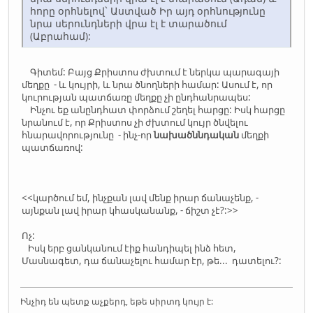
հորը օրհնելով` Աստված Իր այդ օրհնությունը
նրա սերունդների վրա էլ է տարածում
(Աբրահամ):
Գիտեմ: Բայց Քրիստոս ժխտում է ներկա պարագայի
մեղքը - և կույրի, և նրա ծնողների համար: Ասում է, որ
կուրության պատճառը մեղքը չի ընդհանրապես:
Ինչու եք անընդհատ փորձում շեղել հարցը: Իսկ հարցը
նրանում է, որ Քրիստոս չի ժխտում կույր ծնվելու
հնարավորությունը - ինչ-որ
նախածննդական
մեղքի
պատճառով:
<<կարծում եմ, ինչքան լավ մենք իրար ճանաչենք, -
այնքան լավ իրար կհասկանանք, - ճիշտ չէ?:>>
Ոչ:
Իսկ երբ ցանկանում էիք հանդիպել ինձ հետ,
Մասնագետ, դա ճանաչելու համար էր, թե... դատելու?:
Ինչիդ են պետք աչքերդ, եթե սիրտդ կույր է: