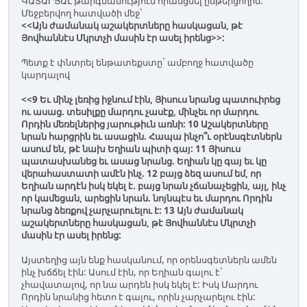
ԿԱՏԱՐՅԱԼ թարգմանություն հրամցնել ընթերցողին:
Մեջբերվող հատվածի մեջ`
<<Այն ժամանակ աշակերտները հասկացան, թէ
Յովհաննէս Մկրտչի մասին էր ասել իրենց>>:
Պետք է փնտրել ենթատեքստը` ամբողջ հատվածը
կարդալով
<<9 Եւ մինչ լեռից իջնում էին, Յիսուս նրանց պատուիրեց
ու ասաց. տեսիլքը մարդու չասէք, մինչեւ որ մարդու
Որդին մեռելներից յարութիւն առնի: 10 Աշակերտները
նրան հարցրին եւ ասացին. Հապա ինչո՞ւ օրէնսգէտներն
ասում են, թէ նախ Եղիան պիտի գայ: 11 Յիսուս
պատասխանեց եւ ասաց նրանց. Եղիան կը գայ եւ կը
վերահաստատի ամէն ինչ. 12 բայց ձեզ ասում եմ, որ
Եղիան արդէն իսկ եկել է. բայց նրան չճանաչեցին, այլ, ինչ
որ կամեցան, արեցին նրան. նոյնպէս եւ մարդու Որդին
նրանց ձեռքով չարչարուելու է: 13 Այն ժամանակ
աշակերտները հասկացան, թէ Յովհաննէս Մկրտչի
մասին էր ասել իրենց:
Այստեղից այն ենք հասկանում, որ օրենսգետներն ամեն
ինչ խճճել էին: Ասում էին, որ Եղիան գալու է`
չհավատալով, որ նա արդեն իսկ եկել է: Իսկ Մարդու
Որդին նրանից հետո է գալու, որին չարչարելու էին: