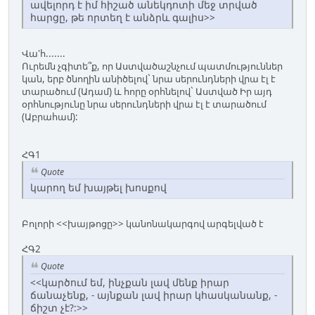
ավելորդ է իմ հիշած անեկդոտի մեջ տրված
հարցը, թե որտեղ է անձրև գալիս>>
Վա'հ.......
Ուրեմն չգիտե՞ք, որ Աստվածաշնչում պատմություններ
կան, երբ ծնողին անիծելով` նրա սերունդների վրա էլ է
տարածում (Ադամ) և հորը օրհնելով` Աստված Իր այդ
օրհնությունը նրա սերունդների վրա էլ է տարածում
(Աբրահամ):
ՀԳ1
Quote
կարող եմ խայթել խոսքով
Բոլորի <<խայթոցը>> կանոնակարգով արգելված է
ՀԳ2
Quote
<<կարծում եմ, ինչքան լավ մենք իրար
ճանաչենք, - այնքան լավ իրար կհասկանանք, -
ճիշտ չէ?:>>