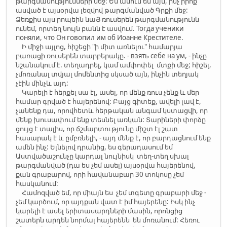
թարգմանությունների մեջ: Ես ասում եմ այն, ինչ իրոք
ասված է այսօրվա լեզվով թարգմանված Գրքի մեջ:
Ձեռքիս այս րոպեին նաՅ ռուսերեն թարգմանությունն
ունեմ, որտեղ նույն բանն է ասվում. Тогда ученики
поняли, что Он говопил им об Иоанне Крестителе.
Ի միջի այլոց, հիշեցի "ի միտ առնելու" համարյա
բառացի ռուսերեն տարբերակը. - взять себе на ум, - ինչը
նշանակում է. տեղադրել, կամ ամփոփել մտքի մեջ; հիշել,
չմոռանալ տվյալ մոմենտից սկսած այն, ինչին տեղյակ
չէին մինչև այդ:
Կարելի է հերքել սա էլ, ասել, որ մենք ռուս չենք և մեր
համար գրված է հայերենով: Բայց գիտեք, ավելի լավ է,
չանենք դա, որովհետև հերթական անգամ կստացվի, որ
մենք խուսափում ենք տեսնել առկան: Տարիների փորձը
ցույց է տալիս, որ ճշմարտությունը միշտ էլ շատ
հասարակ է և ըմբռնելի, - այդ մենք է, որ բարդացնում ենք
ամեն ինչ: Ելնելով դրանից, ես գերադասում եմ
Աստվածաշունչը կարդալ նույնիսկ տեղ-տեղ սխալ
թարգմանված (դա ես չեմ ասել) այսօրվա հայերենով,
քան գրաբարով, որի հավանաբար 30 տոկոսը չեմ
հասկանում:
Համոզված եմ, որ միայն ես չեմ տգետը գրաբարի մեջ -
չեմ կարծում, որ այդքան վատ է իմ հայերենը: Իսկ ինչ
կարելի է ասել երիտասարդների մասին, որոնցից
շատերն արդեն նորմալ հայերենն են մոռանում: Հեռու