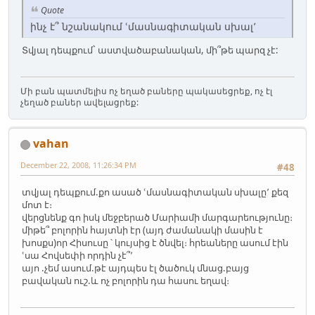
Quote
ինչ է՞ նշանակում ՙմասնագիտական սխալ՚
Տվյալ դեպքում` աստվածաբանական, մի՞թե պարզ չէ:
Մի բան պատմելիս ոչ եղած բաները պակասեցրեք, ոչ էլ
չեղած բաներ ավելացրեք:
vahan
December 22, 2008, 11:26:34 PM
#48
տվյալ դեպքում.քո ասած ՙմասնագիտական սխալը՚ քեզ
մոտ է։
վերցնենք գո իսկ մեջբերած Մարիամի մարգարեությունը։
միթե՞ բոլորին հայտնի էր (այդ ժամանակի մասին է
խոսքս)որ Հիսուսը ՝ կույսից է ծնվել։ հրեաները ասում էին
ՙսա Հովսեփի որդին չէ՞՚
այո .չեմ ասում.թէ այդպես էլ ծածուկ մնաց.բայց
բավական ուշ.և ոչ բոլորին դա հասու եղավ։