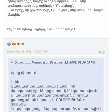
գնալ պետք չէ, նայեք ուրիշ հայկական սայթեր
կոմպյուտերի մեջ, օրինակ - "Բնագիրը":
Կներեք, մի քիչ շեղվեցի, Նանե ջան, մեր թեմայից - հոգու
մասին:
Ինչիդ են պետք աչքերդ, եթե սիրտդ կույր է:
vahan
December 22, 2008, 10:04:01 PM
#43
Quote from: Masnaget on December 22, 2008, 09:36:09 PM
Երեք ժխտում
1.-ին
Մասնագիտական սխալ է ասել, թե
մարգարեությունները ծածուկ են կատարվում:
Այլապես ի՞նչ մարգարեություն: Չէ՞ որ դա
քարոզչական կերպ է, և ԲՈԼՈՐԸ ՊԵՏՔ Է
ՏԵՍՆԵՆ:
Կույսի հղացոմը` մարգարեությամբ, տեսանելի է: