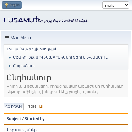
Log in
Main Menu
Լուսամուտ երկխոսության
ՄՇԱԿՈՒՅԹ, ԱՐՎԵՍՏ, ԳՐԱԿԱՆՈՒԹՅՈՒՆ ԵՎ ՄԱՄՈՒԼ
►
Ընդհանուր
►
Ընդհանուր
Բոլոր այն թեմաները, որոնց համար առայժմ մի ընդհանուր
ենթաբաժին չկա, խնդրում ենք բացել այստեղ
Pages
1
GO DOWN
Subject
/
Started by
Նոր ասույթներ