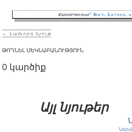
Հատկորոշիչներ՝
Խադ
,
Ներսէս
,
վ
←
Նախորդ նյութ
ԹՈՂՆԵԼ ՄԵԿՆԱԲԱՆՈՒԹՅՈՒՆ
0 կարծիք
Այլ նյութեր
Ներս