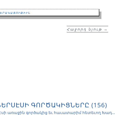
երակացութիւն
Հաջորդ նյութ
→
ՆԵՐՍԷՍԻ ԳՈՐԾԱԿԻՑՆԵՐԸ (156)
էսի առաջին գործակից եւ հաւատարիմ հետեւող Խադ...