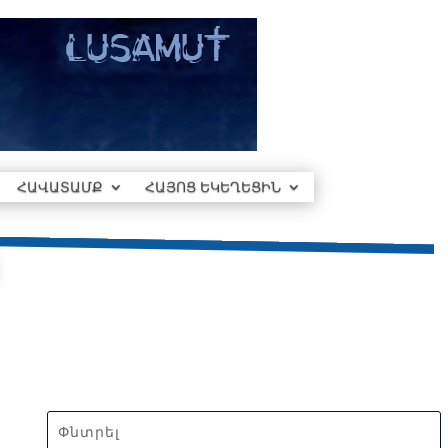
ՀԱՎԱՏԱՄՔ
ՀԱՅՈՑ ԵԿԵՂԵՑԻՆ