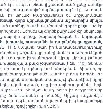
ած էր, թէպէտ բնաւ յիշատակուած չենք գտնէր։
երսէսի հաւատարիմ գործակատարն էր, եւ որուն
իւն էր տուած Բագրեւանդայ եւ Արշակունեաց
մենայն գործ վերակացութեան աշխարհին մինչեւ
շուած ատենը, Խադն ալ միասին գործէ քաշուած էր
րովհետեւ Ներսէս ալ գործէ քաշուած չէր սեպուեր։
շխարհին գործը, բարեգործական եւ կրթական
 եւ խրատել, ուսուցանել եւ դարմանել զաղքատսն,
Ն. 111), սակայն Խադ իր նախանձայուզութիւնը
ամարձակ Արշակը կը յանդիմանէր տեղի ունեցած
պահ ստացած իշխանութեան վրայ։ Արշակ ջանաց
 խաբել զայն, բայց չօգտուեցաւ
(ԲԶՆ. 110)։ Թերեւս
 որ Խադ էր պճնող առ հանդերձս եւ ձիասէր, որ
քին բաղդատութեամբ։ Այստեղ ի դէպ է դիտել, թէ
ն ու կրօնաւորական տարազով կ’ապրէին, ինչ որ
ղեցականութեան, որք իբր ազնուականներ, նոյն
րիլ։ Ահա թէ ինչու Խադ, բոլոր իր ուղղութեամբ
լուչ ճոխութիւններ գործածել։ Արշակ կաշառելու
 քննադատել եւ փոխանակաբանել, իսկ Խադ առիթը
ղեալ իշով շրջէր
(ԽՈՐ. 219)։