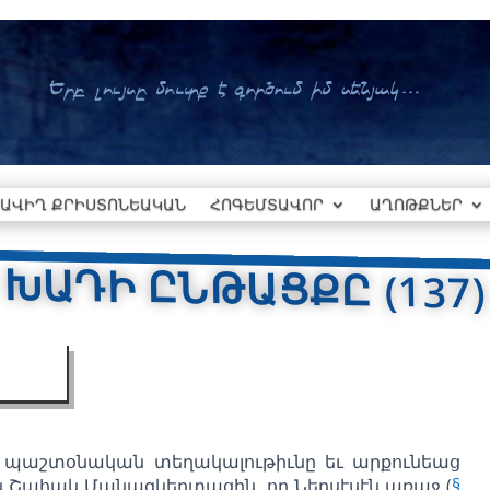
ԱՎԻՂ ՔՐԻՍՏՈՆԵԱԿԱՆ
ՀՈԳԵՄՏԱՎՈՐ
ԱՂՈԹՔՆԵՐ
ԽԱԴԻ ԸՆԹԱՑՔԸ (137)
ն պաշտօնական տեղակալութիւնը եւ արքունեաց
ն Շահակ Մանազկերտացին, որ Ներսէսէն առաջ (
§