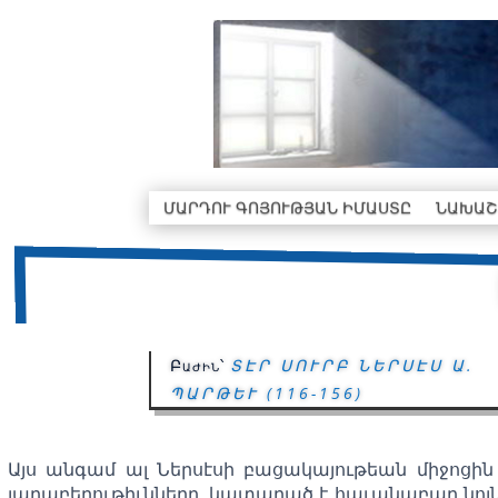
ՄԱՐԴՈՒ ԳՈՅՈՒԹՅԱՆ ԻՄԱՍՏԸ
ՆԱԽԱՇ
Բաժին՝
ՏԷՐ ՍՈՒՐԲ ՆԵՐՍԷՍ Ա.
ՊԱՐԹԵՒ (116-156)
Այս անգամ ալ Ներսէսի բացակայութեան միջոցի
յարաբերութիւնները, կատարած է հաւանաբար նոյ