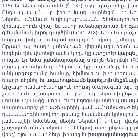
115
) եւ Ներսէսի ատեն (
§ 132
) այդ պաշտօնը վար
Ընդհակառակն, կը յիշուի Խադ Կարնեցին, որ Ն
Ներսէս չմեկնած եպիսկոպոսական ձեռնադրութ
վիճակներուն վրայ, եւ անոր յանձնարարած էր
զա
ցժամանակ իւրոյ դարձին
(ԽՈՐ. 218)։ Ներսէսի քա
հարկաւ, իսկ այս անգամ Խադ գործի վրայ կը մնար, ո
Որչափ ալ Խադի յանձնուած վերակացութեան ա
հոգերն էին, վասնզի ամէն կողմ կը պտըտէր
կարգել
որպէս էր նմա յանձնարարեալ սրբոյն Ներսէսի
(ԲԶ
բարեկարգական գործերու ալ կը տարածէր, եւ հ
անկարգութեանց համար, հիմնուելով իբր տեղա
Խադը լռեցնել, եւ
ագահութեամբ կարելւոյն մեքենայիւ
Արշակի համարձակութիւն տուող պարագան այն էր,
շատերուն ալ տարօրինակ կ’երեւար Ներսէսի ընթաց
Լուսաւորչի ազգատոհմէն եկեղեցականներ վանակա
պարտաւորիչ չէր աշխարհիկ կամ ամուսնացած եկե
դասակարգին սովորութեանց համաձայն կրնային ապ
յամենայնի նմանեալ մեծին Ներսէսի, կրնար վայե
չյաջողած ատեն, սկսաւ իրեններով անոր ընթացքը
վերցնելու համար ձեւը փոխեց եւ
խարազանազգեստ ե