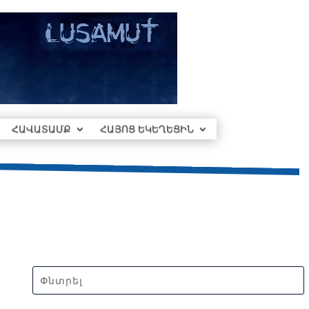
ՀԱՎԱՏԱՄՔ
ՀԱՅՈՑ ԵԿԵՂԵՑԻՆ