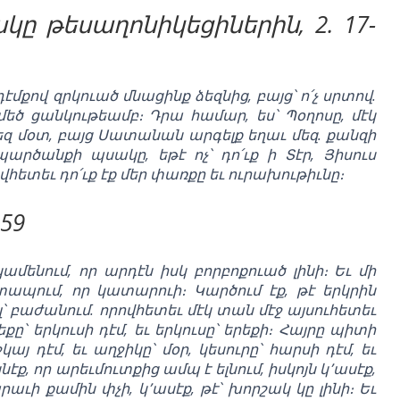
 թեսաղոնիկեցիներին, 2. 17-
մքով զրկուած մնացինք ձեզնից, բայց՝ ո՛չ սրտով.
մեծ ցանկութեամբ։ Դրա համար, ես՝ Պօղոսը, մէկ
եզ մօտ, բայց Սատանան արգելք եղաւ մեզ. քանզի
պարծանքի պսակը, եթէ ոչ՝ դո՛ւք ի Տէր, Յիսուս
ետեւ դո՛ւք էք մեր փառքը եւ ուրախութիւնը։
-59
կամենում, որ արդէն իսկ բորբոքուած լինի։ Եւ մի
շտապում, որ կատարուի։ Կարծում էք, թէ երկրին
յլ՝ բաժանում. որովհետեւ մէկ տան մէջ այսուհետեւ
ը՝ երկուսի դէմ, եւ երկուսը՝ երեքի։ Հայրը պիտի
կայ դէմ, եւ աղջիկը՝ մօր, կեսուրը՝ հարսի դէմ, եւ
նէք, որ արեւմուտքից ամպ է ելնում, իսկոյն կ՚ասէք,
հարաւի քամին փչի, կ՚ասէք, թէ՝ խորշակ կը լինի։ Եւ