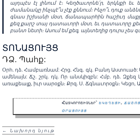
այդպէս էլ լինում է։ Կեղծաւորնե՛ր, երկնքի եւ 
ժամանակը ինչպէ՞ս չէք քննում։ Ինչո՞ւ դուք անձ
գնաս իշխանի մօտ, ճանապարհին հաշիւդ մաքրի
քեզ քարշ տայ դատաւորի մօտ, եւ դատաւորը քե
բանտ նետի։ Ասում եմ քեզ, այնտեղից դուրս չես գա
ՏՈՆԱՑՈՒՅՑ
ԴՁ. Պահք:
Օրհ. դձ. Համբառնամ: Հրց. Հնգ. գկ. Բանդ Աստուած:
ամենայն: Ճշ. շրկ. դկ. Որ անսկիզբն: Հմբ. դձ. Զք
առաքեալք, իւր սարօքն։ Քրզ. Ս. Ճգնաւորօքն։ Կեցո, 
Հատկորոշիչներ՝
եկեղեցի
,
ճաշո
օրացույց
←
Նախորդ նյութ