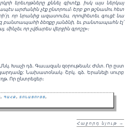
երկրի երեւոյթները քննել գիտէք, իսկ այս ներկայ
նապէս արժանին չէք ընտրում։ Երբ քո թշնամու հետ
՛ր, որ նրանից ազատուես, որովհետեւ գուցէ նա
զ բանտապահի ձեռքը յանձնի, եւ բանտապահն էլ՝
յ, մինչեւ որ չվճարես վերջին գրոշը»։
 Մնկ. Խաչի դձ. Գաւազան զօրութեան: Ժմտ. Որ ըստ
եզ կարդամք: Նախատօնակ։ Շրկ. գձ. Երանելի սուրբ
Աղթ. Որ ընտրեցեր։
ց
,
պահք
,
տոնացույց
,
Հաջորդ նյութ
→