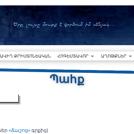
ԱՎԻՂ ՔՐԻՍՏՈՆԵԱԿԱՆ
ՀՈԳԵՄՏԱՎՈՐ
ԱՂՈԹՔՆԵՐ
Պահք
ներ
«Ճաշոց»
գրքից)