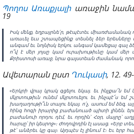
Պողոս Առաքյալի
առաջին նամակը
19
Իսկ մենք, եղբայրնե՛ր, թէպէտեւ միառժամանակ դէ
առաւել եւս շտապեցինք տեսնել ձեր երեսները 
անգամ եւ նոյնիսկ երկու անգամ կամեցայ գալ ձ
ո՞վ է մեր յոյսը կամ ուրախութիւնը կամ մեր 
Քրիստոսի առաջ, նրա գալստեան ժամանակ. որովհ
Ավետարան ըստ
Ղուկասի
, 12. 49
«Երկրի վրայ կրակ գցելու եկայ. եւ ինչքա՜ն եմ 
մկրտութիւն ունեմ մկրտուելու եւ ինչպէ՜ս եմ 
խաղաղութի՞ւն տալու եկայ. ո՛չ, ասում եմ ձեզ, ա
հինգ հոգի իրարից բաժանուած պիտի լինեն. երեք
բաժանուի որդու դէմ, եւ որդին՝ Հօր, մայրը՝ աղջ
հարսը՝ իր կեսրոջ»։ Ժողովրդին էլ ասաց. «Երբ տես
թէ՝ անձրեւ կը գայ։ Այդպէս էլ լինում է։ Եւ երբ 