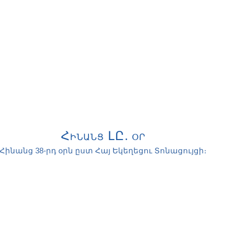
Հինանց ԼԸ. օր
Հինանց 38-րդ օրն ըստ Հայ Եկեղեցու Տոնացույցի։