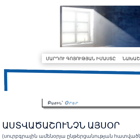
ՄԱՐԴՈՒ ԳՈՅՈՒԹՅԱՆ ԻՄԱՍՏԸ
ՆԱԽԱՇ
Բաժին՝
Օրեր
ԱՍՏՎԱԾԱՇՈՒՆՉՆ ԱՅՍՕՐ
(սուրբգրային ամենօրյա ընթերցանության հատված