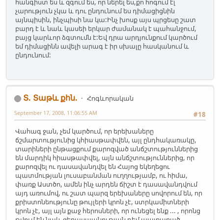
հանգիստ ես և զգում ես, որ ներել ես,քո հոգում էլ
չարություն չկա և դու ընդունում ես դիմացիցնին
այնպիսին, ինչպիսի նա կա:Ինչ խոսք այս պրցեսը շատ
բարդ է և նաև կասեի երկար ժամանակ է պահանջում,
բայց կարևոր ձգտումն է:Եվ դրա արդյունքում կարծում
եմ դիմացինն ավելի արագ է իր սխալը հասկանում և
ընդունում:
Տ. Տաթև քհն.
Հոգևորական
September 17, 2008, 11:06:55 AM
#18
Վահագ ջան, չեմ կարծում, որ երեխաները
ճշմարտությունից կհիասթափվեն, այլ ընդհակառակը,
տարիների ընթացքում քարոզված անճշտություններից
են մարդիկ հիասթափվել, այն անճշտություններից, որ
քարոզվել ու դասավանդվել են Հայոց եկեղեցու
պատմության լուսաբանման ուղղությամբ, ու հիմա,
փառք Աստծո, ամեն ինչ արդեն ճիշտ է դասավանդվում
այդ առումով, ու շատ պարզ երեխաները սովորում են, որ
քրիստոնեությունը թույլերի կրոն չէ, ստրկամիտների
կրոն չէ, այլ այն քաջ հերոսների, որ ունեցել ենք ... , որոնց
թվում են նաև ցեղասպանության դեմ պայքարած