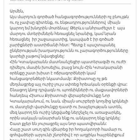
Արմեն,
Այս մարդուն գործած հանցագործությունների ոչ բնույթն
ու ոչ չափսը գիտենք, ու ենթադրություններով միայն
կարող եմ խնդրին մոտենալ: Թերևս անհրաժեշտ է այս
մարդու մտերիմներն հեռացնել նրանից, կամ նրան
հեռացնել իր շաջապատից, կապված է իր գոծած
չարիքների աստիճանի հետ: Պետք է պաշտպանել
ընկերության խաղաղությունն ու չարագործությունները
կարելի չաթով նվազեցնել:
Հին Կտակարանն մատնանշեցիր պատերազմի ու ուժի
դիմելու մասին խոսելիս, բայց նույն Հին Կտակարանի
օրենքը շատ խիստ է ոճրագործների կամ
հանցագորնծերի նկատմամբ: Քրիստոսը ոչ թե
մեղմացրեց այլ ուրիշ լույս սփռեց հրեական օրենքի վրա:
Շնացող կնոջ դրվագն ու պոռնիկների ու մաքսավորների
հանդեպ Հիսուս Քրիստոսի վերաբերմունքը Նոր
Կտակարանում, ու նաև միայն սուրբերի կողմից կրկնելի
ու մատչելի վարմունքը դատի ու խաչելության ատեն,
մեզ կարող են ուրիշ կեցվածք ներշնչել ու առաջարկել,
որին սակայն անարժան ենք ու անկարող ենք կրկնել:
Շատ քչեր են յուրացրել այս նոր պատվիրանն:
Հայը շատ սուղ գին վճարեց իր հողակտորի համար ու
զոհվածերի արյունի շնորհիվ է որ աղջիկս հայրենիքում