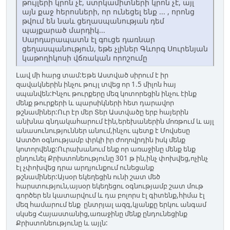
թույլերի կրոն չէ, ստրկամիտների կրոն չէ, այլ
այն քաջ հերոսների, որ ունեցել ենք ... , որոնց
թվում են նաև ցեղասպանության դեմ
պայքարած մարդիկ...
Սարդարապատն էլ գուցե դառնար
ցեղասպանություն, եթե չլիներ Գևորգ Սուրենյան
կաթողիկոսի վճռական որոշումը
Լավ մի հարց տամ:Եթե Աստված սիրում է իր
զավակներին ինչու թույլ տվեց որ 1.5 միլոն հայ
սպանվեն:Ինչու թուրքերը մեզ կոտորեցին ինչու էինք
մենք թուրքերի և պարսիկների հետ դարավոր
թշնամիներ:Ուր էր մեր Տեր Աստվածը երբ հայերին
անխնա գնդակահարում էին,երեխաներին մոռթում և այլ
անասունություններ անում,ինչու պետք է Մովսեսը
Աստծո օգնությամբ փրկի իր ժողովրդին իսկ մենք
կոտորվենք:Ուրախանում ենք որ առաջինը մենք ենք
ընդունել Քրիստոնեությունը 301 թ ին,ինչ փոխվեց,ոչինչ
էլ չփոխվեց դրա արդյունքում ունեցանք
թշնամիներ:Այսօր եկեղեցին ունի շատ մեծ
հարստություն,այսօր եկեղեցու օգնությամբ շատ մութ
գործեր են կատարվում և դա բոլորս էլ գիտենք,հիմա էլ
մեզ համարում ենք ընտրյալ ազգ,կյանքը երկու անգամ
սկսեց Հայաստանից,առաջինը մենք ընդունեցինք
Քրիստոնեությունը և այլն: