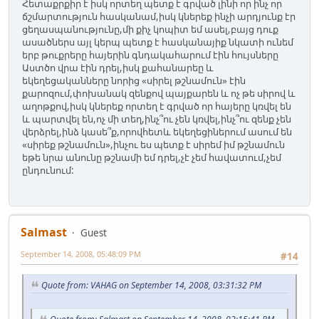
Հետաքրքիր է իսկ որտեղ պետք է գրված լինի որ ինչ որ
ճշմարտություն հասկանամ,իսկ կներեք ինչի արդյունք էր
ցեղասպանությունը,մի քիչ կոպիտ եմ ասել,բայց դուք
ասածներս այլ կերպ պետք է հասկանայիք նկատի ունեմ
երբ թուքրերը հայերին գնդակահարում էին հույսները
Աստծո վրա էին դրել,իսկ քահանարեը և
եկեղեցականները նորից «սիրել թշնամուն» էին
քարոզում,փոխանակ զենքով պայքարեն և ոչ թե սիրով և
աղոթքով,իսկ կներեք որտեղ է գրված որ հայերը կռվել են
և պարտվել են,ոչ մի տեղ,ինչ՞ու չեն կռվել,ինչ՞ու զենք չեն
վերձրել,ինձ կասե՞ք,որովհետև եկեղեցիներում ասում են
«սիրեք թշնամուն»,ինչու ես պետք է սիրեմ իմ թշնամուն
եթե նրա անունը թշնամի եմ դրել,չէ չեմ հավատում,չեմ
ընդունում:
Salmast
Guest
September 14, 2008, 05:48:09 PM
#14
Quote from: VAHAG on September 14, 2008, 03:31:32 PM