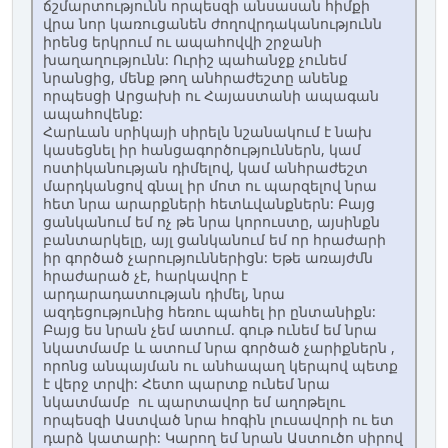
ճշմարտությունն որպեսզի անսասան հիմքի
վրա նոր կառուցանեն ժողովրդականությունն
իրենց երկրում ու ապահովվի շրջանի
խաղաղությունն: Ուրիշ պահանջք չունեմ
նրանցից, մենք թող անհրաժեշտը անենք
որպեսցի Արցախի ու Հայաստանի ապագան
ապահովենք:
Հարևան սրիկայի սիրելն նշանակում է նախ
կասեցնել իր հանցագործություններն, կամ
ոստիկանության դիմելով, կամ անհրաժեշտ
մարդկանցով գնալ իր մոտ ու պարզելով նրա
հետ նրա արարքների հետևվանքներն: Բայց
ցանկանում եմ ոչ թե նրա կորուստը, այսինքն
բանտարկելը, այլ ցանկանում եմ որ հրաժարի
իր գործած չարություններիցն: Եթե առայժմն
հրաժարած չէ, հարկավոր է
արդարադատության դիմել, նրա
ազդեցությունից հեռու պահել իր ընտանիքն:
Բայց ես նրան չեմ ատում. գութ ունեմ եմ նրա
նկատմամբ և ատում նրա գործած չարիքներն ,
որոնց անպայման ու անհապաղ կերպով պետք
է վերջ տրվի: Հետո պարտք ունեմ նրա
նկատմամբ ու պարտավոր եմ աղոթելու
որպեսզի Աստված նրա հոգին լուսավորի ու ետ
դարձ կատարի: Կարող եմ նրան Աստուծո սիրով