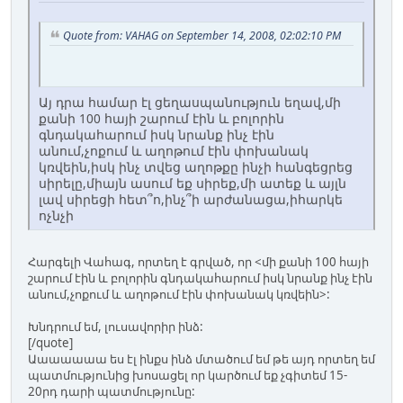
Quote from: VAHAG on September 14, 2008, 02:02:10 PM
Այ դրա համար էլ ցեղասպանություն եղավ,մի
քանի 100 հայի շարում էին և բոլորին
գնդակահարում իսկ նրանք ինչ էին
անում,չոքում և աղոթում էին փոխանակ
կռվեին,իսկ ինչ տվեց աղոթքը ինչի հանգեցրեց
սիրելը,միայն ասում եք սիրեք,մի ատեք և այլն
լավ սիրեցի հետ՞ո,ինչ՞ի արժանացա,իհարկե
ոչնչի
Հարգելի Վահագ, որտեղ է գրված, որ <մի քանի 100 հայի
շարում էին և բոլորին գնդակահարում իսկ նրանք ինչ էին
անում,չոքում և աղոթում էին փոխանակ կռվեին>:
Խնդրում եմ, լուսավորիր ինձ:
[/quote]
Աաաաաաա ես էլ ինքս ինձ մտածում եմ թե այդ որտեղ եմ
պատմությունից խոսացել որ կարծում եք չգիտեմ 15-
20րդ դարի պատմությունը: