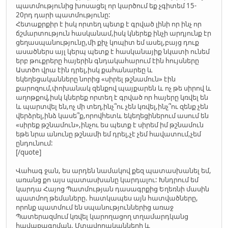
պատմությունից խոսացել որ կարծում եք չգիտեմ 15-
20րդ դարի պատմությունը:
Հետաքրքիր է իսկ որտեղ պետք է գրված լինի որ ինչ որ
ճշմարտություն հասկանամ,իսկ կներեք ինչի արդյունք էր
ցեղասպանությունը,մի քիչ կոպիտ եմ ասել,բայց դուք
ասածներս այլ կերպ պետք է հասկանայիք նկատի ունեմ
երբ թուքրերը հայերին գնդակահարում էին հույսները
Աստծո վրա էին դրել,իսկ քահանարեը և
եկեղեցականները նորից «սիրել թշնամուն» էին
քարոզում,փոխանակ զենքով պայքարեն և ոչ թե սիրով և
աղոթքով,իսկ կներեք որտեղ է գրված որ հայերը կռվել են
և պարտվել են,ոչ մի տեղ,ինչ՞ու չեն կռվել,ինչ՞ու զենք չեն
վերձրել,ինձ կասե՞ք,որովհետև եկեղեցիներում ասում են
«սիրեք թշնամուն»,ինչու ես պետք է սիրեմ իմ թշնամուն
եթե նրա անունը թշնամի եմ դրել,չէ չեմ հավատում,չեմ
ընդունում:
[/quote]
Վահագ ջան, ես արդեն նամակով քեզ պատասխանել եմ,
առանց քո այս պատասխանը կարդալու: Խնդրում եմ
կարդա Հայոց Պատմության դասագրքից Եղեռնի մասին
պատմող թեմաները. հատկապես այն հատվածները,
որոնք պատմում են սպանություններից առաջ
Պատերազմում կռվել կարողացող տղամարդկանց
հավաքագրման, Մտավորականների և