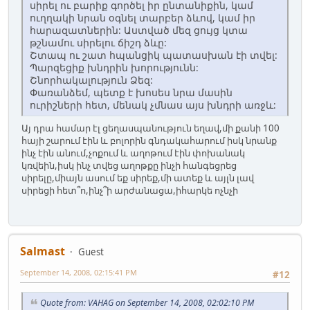
սիրել ու բարիք գործել իր ընտանիքին, կամ
ուղղակի նրան օգնել տարբեր ձևով, կամ իր
հարազատներին: Աստված մեզ ցույց կտա
թշնամու սիրելու ճիշդ ձևը:
Շտապ ու շատ հպանցիկ պատասխան էի տվել:
Պարզեցիք խնդրին խորությունն:
Շնորհակալություն Ձեզ:
Փառանձեմ, պետք է խոսես նրա մասին
ուրիշների հետ, մենակ չմնաս այս խնդրի առջև:
Այ դրա համար էլ ցեղասպանություն եղավ,մի քանի 100
հայի շարում էին և բոլորին գնդակահարում իսկ նրանք
ինչ էին անում,չոքում և աղոթում էին փոխանակ
կռվեին,իսկ ինչ տվեց աղոթքը ինչի հանգեցրեց
սիրելը,միայն ասում եք սիրեք,մի ատեք և այլն լավ
սիրեցի հետ՞ո,ինչ՞ի արժանացա,իհարկե ոչնչի
Salmast
Guest
September 14, 2008, 02:15:41 PM
#12
Quote from: VAHAG on September 14, 2008, 02:02:10 PM