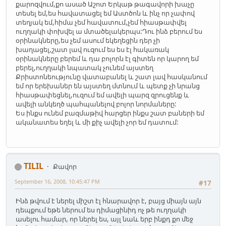
քարոզվում,քո ասած Աշոտ Երկաթ թագավորի խաչը
տեսել եմ,ես հավատացել եմ Աստծոն և ինչ որ չափով
տեղյակ եմ,հիմա չեմ հավատում,չեմ հիասթափվել
ուղղակի փոխվել ա մտածելակերպս:Դու ինձ բերում ես
օրինակները,ես չեմ ասում եկեղեցին դեր չի
խաղացել,շատ լավ ուզում ես ես էլ հակառակ
օրինակները բերեմ և դա բոլորն էլ գիտեն որ կարող եմ
բերել,ուղղակի նպատակ չունեմ այստեղ
Քրիստոնեությունը վատաբանել և շատ լավ հասկանում
եմ որ երեխաներ են այստեղ մտնում և պետք չի նրանց
հիասթափեցնել,ուզում եմ ավելի պարզ զրուցենք և
ավելի անկեղծ պահպանելով բոլոր նորմաները:
Ես ինքս ունեմ բազմաթիվ հարցեր ինքս շատ բաների եմ
ականատես եղել և մի քիչ ավելի չոր եմ դատում:
TILIL
Քավոր
September 16, 2008, 10:45:47 PM
#17
Ինձ թվում է ներել միշտ էլ հնարավոր է, բայց միայն այն
դեպքում եթե ներում ես դիմացինիդ ոչ թե ուղղակի
ասելու համար, որ ներել ես, այլ նաև երբ ինքդ քո մեջ