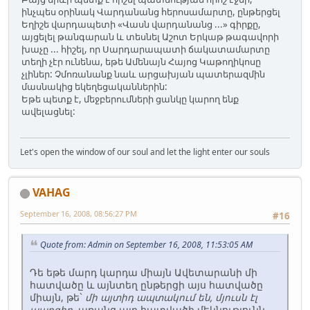
ինչպես օրինակ Վարդանանց հերոսամարտը, ընթերցել
Եղիշե վարդապետի «Վասն վարդանանց ...» գիրքը,
այցելել թանգարան և տեսնել Աշոտ Երկաթ թագավորի
խաչը ... հիշել, որ Սարդարապատի ճակատամարտը
տեղի չէր ունենա, եթե Ամենայն Հայոց Կաթողիկոսը
չլիներ: Չմոռանանք նաև արցախյան պատերազմին
մասնակից եկեղեցականներին:
Եթե պետք է, մեջբերումների ցանկը կարող ենք
ավելացնել:
Let's open the window of our soul and let the light enter our souls
VAHAG
September 16, 2008, 08:56:27 PM
#16
Quote from: Admin on September 16, 2008, 11:53:05 AM
Դե եթե մարդ կարդա միայն Ավետարանի մի
հատվածը և այնտեղ ընթերցի այս հատվածը
միայն, թե`
մի այտիդ ապտակում են, մյուսն էլ
պարզիր
, առանց այդ հատվածի մեկնությունն