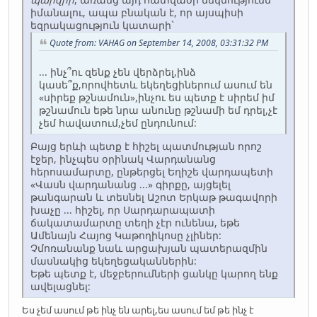
իմանալու, ապա բնական է, որ այսպիսի
եզրակացություն կատարի`
Quote from: VAHAG on September 14, 2008, 03:31:32 PM
... ինչ՞ու զենք չեն վերձրել,ինձ
կասե՞ք,որովհետև եկեղեցիներում ասում են
«սիրեք թշնամուն»,ինչու ես պետք է սիրեմ իմ
թշնամուն եթե նրա անունը թշնամի եմ դրել,չէ
չեմ հավատում,չեմ ընդունում:
Բայց երևի պետք է հիշել պատմության որոշ
էջեր, ինչպես օրինակ Վարդանանց
հերոսամարտը, ընթերցել Եղիշե վարդապետի
«Վասն վարդանանց ...» գիրքը, այցելել
թանգարան և տեսնել Աշոտ Երկաթ թագավորի
խաչը ... հիշել, որ Սարդարապատի
ճակատամարտը տեղի չէր ունենա, եթե
Ամենայն Հայոց Կաթողիկոսը չլիներ:
Չմոռանանք նաև արցախյան պատերազմին
մասնակից եկեղեցականներին:
Եթե պետք է, մեջբերումների ցանկը կարող ենք
ավելացնել:
Ես չեմ ասում թե ինչ են արել,ես ասում եմ թե ինչ է