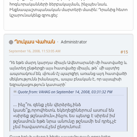
հոգևորականների ձերբակալման, ինչպես նաև
Ինքնապաշտպանական մարտերի մասին: Դրանից հետո
կշարունակենք զրուցել:
Ղուկաս Վահան
Administrator
September 16, 2008, 11:53:05 AM
#15
Դե եթե մարդ կարդա միայն Ավետարանի մի հատվածը և
այնտեղ ընթերցի այս հատվածը միայն, թե`
մի այտիդ
ապտակում են, մյուսն էլ պարզիր
, առանց այդ հատվածի
մեկնությունն իմանալու, ապա բնական է, որ այսպիսի
եզրակացություն կատարի`
Quote from: VAHAG on September 14, 2008, 03:31:32 PM
... ինչ՞ու զենք չեն վերձրել,ինձ
կասե՞ք,որովհետև եկեղեցիներում ասում են
«սիրեք թշնամուն»,ինչու ես պետք է սիրեմ իմ
թշնամուն եթե նրա անունը թշնամի եմ դրել,չէ
չեմ հավատում,չեմ ընդունում:
Բայց երևի պետք է հիշել պատմության որոշ էջեր,