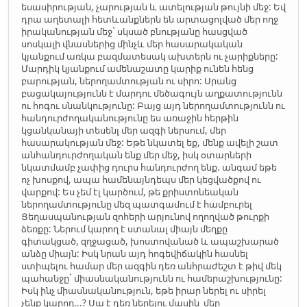
եսասիրության, չարության և ատելության թույնի մեջ: Եվ
դրա աղետալի հետևանքներն են արտացոլված մեր ողջ
իրականության մեջ` սկսած բնությանը հասցված
սոսկալի վնասներից մինչև մեր հասարակական
կյանքում առկա բազմատեսակ ախտերն ու չարիքները:
Մարդիկ կյանքում ամենաշատը կարիք ունեն հենց
բարության, ներողամտության ու սիրո: Սրանց
բացակայությունն է մարդու մեծագույն աղքատությունն
ու հոգու սնանկությունը: Բայց այդ ներողամտությունն ու
հանդուրժողականությունը ես առաջին հերթին
կցանկանայի տեսենլ մեր ազգի ներսում, մեր
հասարակության մեջ: Եթե նկատել եք, մենք ավելի շատ
անհանդուրժողական ենք մեր մեջ, իսկ օտարների
նկատմամբ չափից դուրս հանդուրժող ենք. անգամ եթե
ոչ խոսքով, ապա համենայնդեպս մեր կեցվածքով ու
վարքով: Ես չեմ էլ կարծում, թե քրիստոնեական
ներողամտությունը մեզ պատգամում է համբուրել
Ցեղասպանության զոհերի արյունով ողողված թուրքի
ձեռքը: Ներում կարող է ստանալ միայն մեղքը
գիտակցած, զղջացած, խոստովանած և ապաշխարած
անձը միայն: Իսկ նրան այդ հոգեվիճակին հասնել
ստիպելու համար մեր ազգին դեռ անհրաժեշտ է թիվ մեկ
պահանջը` միասնականությունն ու համերաշխությունը:
Իսկ ինչ միասնականություն, եթե իրար ներել ու սիրել
չենք կարող...? Սա է դեռ ներելու մասին մեր