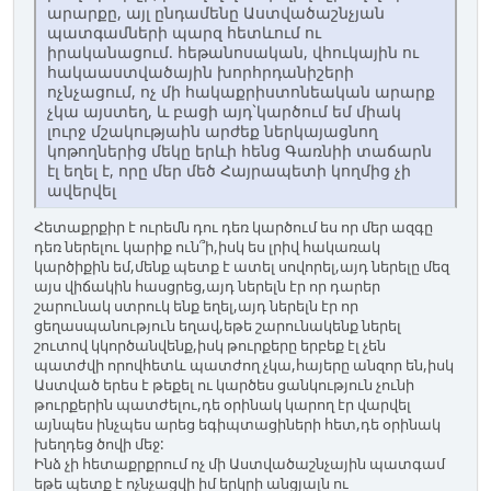
արարքը, այլ ընդամենը Աստվածաշնչյան
պատգամների պարզ հետևում ու
իրականացում. հեթանոսական, վհուկային ու
հակաաստվածային խորհրդանիշերի
ոչնչացում, ոչ մի հակաքրիստոնեական արարք
չկա այստեղ, և բացի այդ`կարծում եմ միակ
լուրջ մշակությաին արժեք ներկայացնող
կոթողներից մեկը երևի հենց Գառնիի տաճարն
էլ եղել է, որը մեր մեծ Հայրապետի կողմից չի
ավերվել
Հետաքրքիր է ուրեմն դու դեռ կարծում ես որ մեր ազգը
դեռ ներելու կարիք ուն՞ի,իսկ ես լրիվ հակառակ
կարծիքին եմ,մենք պետք է ատել սովորել,այդ ներելը մեզ
այս վիճակին հասցրեց,այդ ներելն էր որ դարեր
շարունակ ստրուկ ենք եղել,այդ ներելն էր որ
ցեղասպանություն եղավ,եթե շարունակենք ներել
շուտով կկործանվենք,իսկ թուրքերը երբեք էլ չեն
պատժվի որովհետև պատժող չկա,հայերը անզոր են,իսկ
Աստված երես է թեքել ու կարծես ցանկություն չունի
թուրքերին պատժելու,դե օրինակ կարող էր վարվել
այնպես ինչպես արեց եգիպտացիների հետ,դե օրինակ
խեղդեց ծովի մեջ:
Ինձ չի հետաքրքրում ոչ մի Աստվածաշնչային պատգամ
եթե պետք է ոչնչացվի իմ երկրի անցյալն ու