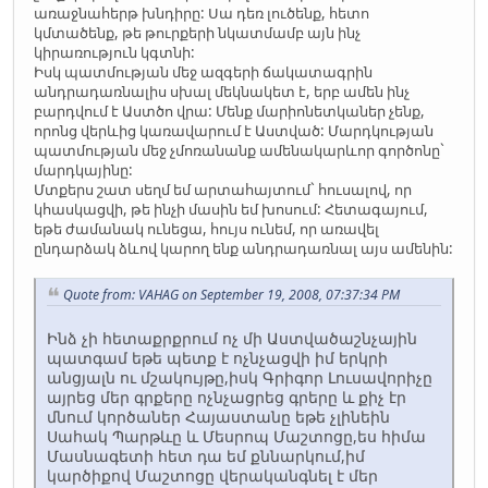
առաջնահերթ խնդիրը: Սա դեռ լուծենք, հետո
կմտածենք, թե թուրքերի նկատմամբ այն ինչ
կիրառություն կգտնի:
Իսկ պատմության մեջ ազգերի ճակատագրին
անդրադառնալիս սխալ մեկնակետ է, երբ ամեն ինչ
բարդվում է Աստծո վրա: Մենք մարիոնետկաներ չենք,
որոնց վերևից կառավարում է Աստված: Մարդկության
պատմության մեջ չմոռանանք ամենակարևոր գործոնը`
մարդկայինը:
Մտքերս շատ սեղմ եմ արտահայտում` հուսալով, որ
կհասկացվի, թե ինչի մասին եմ խոսում: Հետագայում,
եթե ժամանակ ունեցա, հույս ունեմ, որ առավել
ընդարձակ ձևով կարող ենք անդրադառնալ այս ամենին:
Quote from: VAHAG on September 19, 2008, 07:37:34 PM
Ինձ չի հետաքրքրում ոչ մի Աստվածաշնչային
պատգամ եթե պետք է ոչնչացվի իմ երկրի
անցյալն ու մշակույթը,իսկ Գրիգոր Լուսավորիչը
այրեց մեր գրքերը ոչնչացրեց գրերը և քիչ էր
մնում կործաներ Հայաստանը եթե չլինեին
Սահակ Պարթևը և Մեսրոպ Մաշտոցը,ես հիմա
Մասնագետի հետ դա եմ քննարկում,իմ
կարծիքով Մաշտոցը վերականգնել է մեր