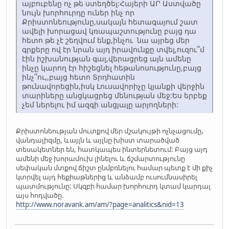
այբուբենը ոչ թե ստեղծել:Հայերի ԱՐ Աստվածը
նույն խորհուրդը ուներ ինչ որ
Քրիստոնեությունը,սակայն հետագայում շատ
ավելի խորացավ կռապաշտությունը բայց դա
հետո թե չէ շեղվում ենք,ինչու նա այրեց մեր
գրքերը ով էր նրան այդ իրավունքը տվել,ուզու՞մ
էին իշխանության գալ,վերացրեց այն ամենը
ինչը կարող էր հիշեցնել հեթանոսությունը,բայց
ինչ՞ու,,բայց հետո Տրդհատին
թունավորեցին,իսկ Լուսավորիչը կյանքի վերջին
տարիները անցկացրեց մենության մեջ:Ես երբեք
չեմ ներելու իմ ազգի անցյալը արյողների:
Քրիստոնեության մուտքով մեր մշակույթի ոչնչացումը,
վանդալիզմը, ևայլն և այլնը խիստ տարածված
տեսակետներ են, հատկապես ինտերնետում: Բայց այդ
ամենի մեջ խորամուխ լինելու և ճշմարտությունը
սեփական մտքով ճիշտ ընմբռնելու համար պետք է մի քիչ
կտրվել այդ հեքիաթներից և անձամբ ուսումնասիրել
պատմությունը: Սկզբի համար խորհուրդ կտամ կարդալ
այս հոդվածը.
http://www.noravank.am/am/?page=analitics&nid=13