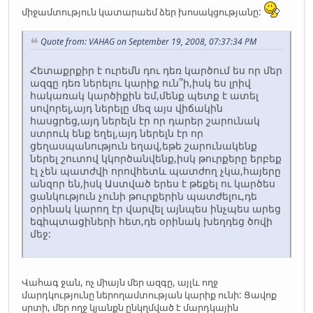
միջամտություն կատարաեմ ձեր խոսակցությանը:
Quote from: VAHAG on September 19, 2008, 07:37:34 PM
Հետաքրքիր է ուրեմն դու դեռ կարծում ես որ մեր
ազգը դեռ ներելու կարիք ուն՞ի,իսկ ես լրիվ
հակառակ կարծիքին եմ,մենք պետք է ատել
սովորել,այդ ներելը մեզ այս վիճակին
հասցրեց,այդ ներելն էր որ դարեր շարունակ
ստրուկ ենք եղել,այդ ներելն էր որ
ցեղասպանություն եղավ,եթե շարունակենք
ներել շուտով կկործանվենք,իսկ թուրքերը երբեք
էլ չեն պատժվի որովհետև պատժող չկա,հայերը
անզոր են,իսկ Աստված երես է թեքել ու կարծես
ցանկություն չունի թուրքերին պատժելու,դե
օրինակ կարող էր վարվել այնպես ինչպես արեց
եգիպտացիների հետ,դե օրինակ խեղդեց ծովի
մեջ:
Վահագ ջան, ոչ միայն մեր ազգը, այլև ողջ
մարդկությունը ներողամտության կարիք ունի: Ցավոք
սրտի, մեր ողջ կյանքն ընկղմված է մարդկային