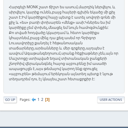
Հարգելի MONK շատ ճիշտ ես ասում,մարդիկ ներվելու և
սիրվելու կարիք ունեն,բայց հայերի գլխին եկածը մի քիչ
շատ է:Իմ կարծիքով հայը պետք է ատել սովորի գոնե մի
քիչ և «ես» բառի փոխարեն «մենք» ասի:Կներես ես իմ
կարծիքը չեմ փոխել,մնացել եմ նույն համոզմունքին:
Քո տված հոդվածը կկարդամ և հետո կարծիքս
կհայտնեմ,բայց մինչ դա քեզ ասեմ որ Գրիգոր
Լուսավորիչը քանդել է հեթանոսական
տաճարները,արձանները և մեր գրքերը,այդպես է
ասվում Ագաթանգեղոսում,սրանք հեքիաթներ չեն,այն որ
Մաշտոցը ստիպված եղավ տիտանական ջանքերի
շնորհիվ վերականգնել հայոց այբուբենը իմ ասածի
ապացույցն է,այս թեմայով կարող ենք զրուցել
«այբուբեն» թեմայում երեկոյան այնտեղ պետք է նյութ
տեղադրեմ դու էլ կնայես,շատ հետաքրքիր է:
1
2
Pages
3
GO UP
USER ACTIONS