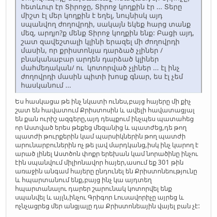
հետևուր էր Տիրոջը, Տիրոջ կողքին էր ... Տերը
միշտ էլ մեր կողքին է եղել, նույնիսկ այդ
սպանվող ժողովրդի, սակայն եկեք հարց տանք
մեզ, արդյո?ք մենք Տիրոջ կողքին ենք: Բացի այդ,
շատ զավեշտալի կլինի երազել մի ժողովրդի
մասին, որ քրիստոնյա դարձած չլիներ /
բնականաբար արդեն դարձած կլիներ
մահմեդական/ ու կոտորված չլիներ ... էլ ինչ
ժողովրդի մասին պիտի խոսք գնար, ես էլ չեմ
հասկանում ...
Ես հասկացա թե ինչ նկատի ունես,բայց հայերը մի քիչ
շատ են հավատում Քրիստոսին և ավելի հավատացյալ
են քան ուրիշ ազգերը,այդ դեպքում ինչպես պատահեց
որ Աստված երես թեքեց մեզանից և պատժեց,դե թող
պատժի թուրքերին կամ պարսիկներին թող պատժի
արունարբուներին ոչ թե լավ մարդկանց,իսկ ինչ կարող է
արած լինել Աստծոն փոքր երեխան կամ նորածինը ինչու
էին սպանվում միլիոնավոր հայեր,ասում եք 301 թին
առաջին անգամ հայերը ընդունել են Քրիստոնեությունը
և հպարտանում ենք,բայց ինչ կա այդտեղ
հպարտանալու դարեր շարունակ կոտորվել ենք
սպանվել և այլն,ինչու Գրիգոր Լուսավորիչը այրեց և
ոչնչացրեց մեր անցյալը դա Քրիստոնեային վայել բան չէ: