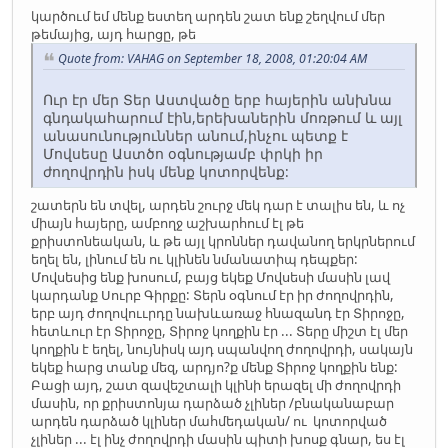
կարծում եմ մենք եստեղ արդեն շատ ենք շեղվում մեր
թեմայից, այդ հարցը, թե
Quote from: VAHAG on September 18, 2008, 01:20:04 AM
Ուր էր մեր Տեր Աստվածը երբ հայերին անխնա
գնդակահարում էին,երեխաներին մոռթում և այլ
անասունություններ անում,ինչու պետք է
Մովսեսը Աստծո օգնությամբ փրկի իր
ժողովրդին իսկ մենք կոտորվենք:
շատերն են տվել, արդեն շուրջ մեկ դար է տալիս են, և ոչ
միայն հայերը, ամբողջ աշխարհում էլ թե
քրիստոնեական, և թե այլ կրոններ դավանող երկրներում
եղել են, լինում են ու կլինեն նմանատիպ դեպքեր:
Մովսեսից ենք խոսում, բայց եկեք Մովսեսի մասին լավ
կարդանք Սուրբ Գիրքը: Տերն օգնում էր իր ժողովրդին,
երբ այդ ժողովոււրդը նախևառաջ հնազանդ էր Տիրոջը,
հետևուր էր Տիրոջը, Տիրոջ կողքին էր ... Տերը միշտ էլ մեր
կողքին է եղել, նույնիսկ այդ սպանվող ժողովրդի, սակայն
եկեք հարց տանք մեզ, արդյո?ք մենք Տիրոջ կողքին ենք:
Բացի այդ, շատ զավեշտալի կլինի երազել մի ժողովրդի
մասին, որ քրիստոնյա դարձած չլիներ /բնականաբար
արդեն դարձած կլիներ մահմեդական/ ու կոտորված
չլիներ ... էլ ինչ ժողովրդի մասին պիտի խոսք գնար, ես էլ