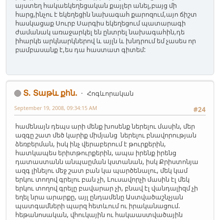
այստեղ հակաեկեղեցական քայլեր անել,բայց մի
հարց,ինչու է եկեղեցին նախագահ քարոզում,այո ճիշտ
հասկացաք Սուրբ Սարգիս եկեղեցում պատարագի
ժամանակ առաջարկել են ընտրել նախագահին,դե
իհարկե արկնարկներով և այլն և խնդրում եմ չասես որ
բամբասանք է,ես դա հաստատ գիտեմ:
Տ. Տաթև քհն.
Հոգևորական
September 19, 2008, 09:34:15 AM
#24
համենայն դեպս արի մենք խոսենք ներելու մասին, մեր
ազգը շատ մեծ կարիք միմյանց ներելու բնավորության
ձեռբերման, իսկ ինչ վերաբերում է թուրքերին,
հատկապես երիտթուրքերին, ապա իրենք իրենց
դատաստանն անպաըման կստանան, իսկ Քրիստոնյա
ազգ լինելու մեջ շատ բան կա պարծենալու, մեկ կամ
երկու տողով գրելու բան չի, Լուսավորչի մասին էլ մեկ
երկու տողով գրելը բավարար չի, բնավ էլ վանդալիզմ չի
եղել նրա արարքը, այլ ընդամենը Աստվածաշնչյան
պատգամների պարզ հետևում ու իրականացում.
հեթանոսական, վհուկային ու հակաաստվածային