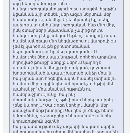
այդ ներողամտությունն ու
հանդուրժողականությունը ես առաջին հերթին
կցանկանայի տեսենլ մեր ազգի ներսում, մեր
հասարակության մեջ: Եթե նկատել եք, մենք
ավելի շատ անհանդուրժողական ենք մեր մեջ,
իսկ օտարների նկատմամբ չափից դուրս
հանդուրժող ենք. անգամ եթե ոչ խոսքով, ապա
համենայնդեպս մեր կեցվածքով ու վարքով: Ես
չեմ էլ կարծում, թե քրիստոնեական
ներողամտությունը մեզ պատգամում է
համբուրել Ցեղասպանության զոհերի արյունով
ողողված թուրքի ձեռքը: Ներում կարող է
ստանալ միայն մեղքը գիտակցած, զղջացած,
խոստովանած և ապաշխարած անձը միայն:
Իսկ նրան այդ հոգեվիճակին հասնել ստիպելու
համար մեր ազգին դեռ անհրաժեշտ է թիվ մեկ
պահանջը` միասնականությունն ու
համերաշխությունը: Իսկ ինչ
միասնականություն, եթե իրար ներել ու սիրել
չենք կարող...? Սա է դեռ ներելու մասին մեր
առաջնահերթ խնդիրը: Սա դեռ լուծենք, հետո
կմտածենք, թե թուրքերի նկատմամբ այն ինչ
կիրառություն կգտնի:
Իսկ պատմության մեջ ազգերի ճակատագրին
անդրադառնալիս սխալ մեկնակետ է, երբ ամեն