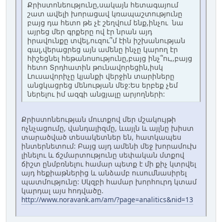
Քրիստոնեությունը,սակայն հետագայում
շատ ավելի խորացավ կռապաշտությունը
բայց դա հետո թե չէ շեղվում ենք,ինչու նա
այրեց մեր գրքերը ով էր նրան այդ
իրավունքը տվել,ուզու՞մ էին իշխանության
գալ,վերացրեց այն ամենը ինչը կարող էր
հիշեցնել հեթանոսությունը,բայց ինչ՞ու,,բայց
հետո Տրդհատին թունավորեցին,իսկ
Լուսավորիչը կյանքի վերջին տարիները
անցկացրեց մենության մեջ:Ես երբեք չեմ
ներելու իմ ազգի անցյալը արյողների:
Քրիստոնեության մուտքով մեր մշակույթի
ոչնչացումը, վանդալիզմը, ևայլն և այլնը խիստ
տարածված տեսակետներ են, հատկապես
ինտերնետում: Բայց այդ ամենի մեջ խորամուխ
լինելու և ճշմարտությունը սեփական մտքով
ճիշտ ընմբռնելու համար պետք է մի քիչ կտրվել
այդ հեքիաթներից և անձամբ ուսումնասիրել
պատմությունը: Սկզբի համար խորհուրդ կտամ
կարդալ այս հոդվածը.
http://www.noravank.am/am/?page=analitics&nid=13