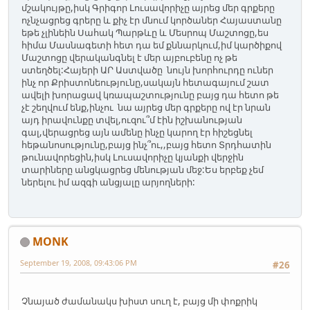
մշակույթը,իսկ Գրիգոր Լուսավորիչը այրեց մեր գրքերը
ոչնչացրեց գրերը և քիչ էր մնում կործաներ Հայաստանը
եթե չլինեին Սահակ Պարթևը և Մեսրոպ Մաշտոցը,ես
հիմա Մասնագետի հետ դա եմ քննարկում,իմ կարծիքով
Մաշտոցը վերականգնել է մեր այբուբենը ոչ թե
ստեղծել:Հայերի ԱՐ Աստվածը նույն խորհուրդը ուներ
ինչ որ Քրիստոնեությունը,սակայն հետագայում շատ
ավելի խորացավ կռապաշտությունը բայց դա հետո թե
չէ շեղվում ենք,ինչու նա այրեց մեր գրքերը ով էր նրան
այդ իրավունքը տվել,ուզու՞մ էին իշխանության
գալ,վերացրեց այն ամենը ինչը կարող էր հիշեցնել
հեթանոսությունը,բայց ինչ՞ու,,բայց հետո Տրդհատին
թունավորեցին,իսկ Լուսավորիչը կյանքի վերջին
տարիները անցկացրեց մենության մեջ:Ես երբեք չեմ
ներելու իմ ազգի անցյալը արյողների:
MONK
September 19, 2008, 09:43:06 PM
#26
Չնայած ժամանակս խիստ սուղ է, բայց մի փոքրիկ