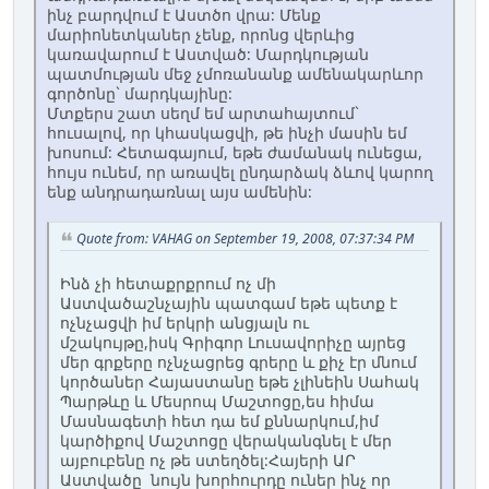
ինչ բարդվում է Աստծո վրա: Մենք
մարիոնետկաներ չենք, որոնց վերևից
կառավարում է Աստված: Մարդկության
պատմության մեջ չմոռանանք ամենակարևոր
գործոնը` մարդկայինը:
Մտքերս շատ սեղմ եմ արտահայտում`
հուսալով, որ կհասկացվի, թե ինչի մասին եմ
խոսում: Հետագայում, եթե ժամանակ ունեցա,
հույս ունեմ, որ առավել ընդարձակ ձևով կարող
ենք անդրադառնալ այս ամենին:
Quote from: VAHAG on September 19, 2008, 07:37:34 PM
Ինձ չի հետաքրքրում ոչ մի
Աստվածաշնչային պատգամ եթե պետք է
ոչնչացվի իմ երկրի անցյալն ու
մշակույթը,իսկ Գրիգոր Լուսավորիչը այրեց
մեր գրքերը ոչնչացրեց գրերը և քիչ էր մնում
կործաներ Հայաստանը եթե չլինեին Սահակ
Պարթևը և Մեսրոպ Մաշտոցը,ես հիմա
Մասնագետի հետ դա եմ քննարկում,իմ
կարծիքով Մաշտոցը վերականգնել է մեր
այբուբենը ոչ թե ստեղծել:Հայերի ԱՐ
Աստվածը նույն խորհուրդը ուներ ինչ որ