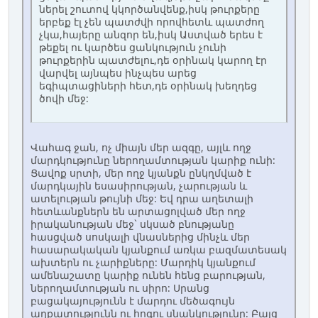
ներել շուտով կկործանվենք,իսկ թուրքերը
երբեք էլ չեն պատժվի որովհետև պատժող
չկա,հայերը անզոր են,իսկ Աստված երես է
թեքել ու կարծես ցանկություն չունի
թուրքերին պատժելու,դե օրինակ կարող էր
վարվել այնպես ինչպես արեց
եգիպտացիների հետ,դե օրինակ խեղդեց
ծովի մեջ:
Վահագ ջան, ոչ միայն մեր ազգը, այլև ողջ
մարդկությունը ներողամտության կարիք ունի:
Ցավոք սրտի, մեր ողջ կյանքն ընկղմված է
մարդկային եսասիրության, չարության և
ատելության թույնի մեջ: Եվ դրա աղետալի
հետևանքներն են արտացոլված մեր ողջ
իրականության մեջ` սկսած բնությանը
հասցված սոսկալի վնասներից մինչև մեր
հասարակական կյանքում առկա բազմատեսակ
ախտերն ու չարիքները: Մարդիկ կյանքում
ամենաշատը կարիք ունեն հենց բարության,
ներողամտության ու սիրո: Սրանց
բացակայությունն է մարդու մեծագույն
աղքատությունն ու հոգու սնանկությունը: Բայց