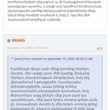
խորհրդանիշերի ոչնչացում, ոչ մի հակաքրիստոնեական
արարք չկա այստեղ, և բացի այդ`կարծում եմ միակ լուրջ
մշակությաին արժեք ներկայացնող կոթողներից մեկը
երևի հենց Գառնիի տաճարն էլ եղել է, որը մեր մեծ
Հայրապետի կողմից չի ավերվել
VAHAG
September 19, 2008, 07:37:34 PM
#25
Quote from: arsensrk on September 19, 2008, 09:34:15 AM
համենայն դեպս արի մենք խոսենք ներելու
մասին, մեր ազգը շատ մեծ կարիք միմյանց
ներելու բնավորության ձեռբերման, իսկ ինչ
վերաբերում է թուրքերին, հատկապես
երիտթուրքերին, ապա իրենք իրենց
դատաստանն անպաըման կստանան, իսկ
Քրիստոնյա ազգ լինելու մեջ շատ բան կա
պարծենալու, մեկ կամ երկու տողով գրելու բան
չի, Լուսավորչի մասին էլ մեկ երկու տողով գրելը
բավարար չի, բնավ էլ վանդալիզմ չի եղել նրա