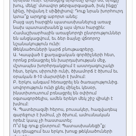
խուլ, մեկը՝ մտավոր թերզարգացած, իսկ ինքը՝
կինը, հիվանդ է սիֆիլիսով: Դուք նրան խորհուրդ
կտա՞ք արդյոք աբորտ անել:
Բայց այդ հարցին պատասխանելուց առաջ
նախ պատասխանե՛ք այս մյուս հարցին:
Համաշխարհային առաջնորդի ընտրություններ
են անցկացվում, եւ ձեր ձայնը վճռորոշ
նշանակություն ունի:
Թեկնածուների կարճ բնութագրերը.
Ա. Կապված է քաղաքական գործիչների հետ,
որոնց բռնացրել են խարդախության մեջ,
մշտապես խորհրդակցում է աստղագուշակի
հետ, երկու սիրուհի ունի, ծխամորճ է ծխում եւ
օրական 8-10 մարտինի է խմում:
Բ. Երկու անգամ հեռացրել են ծառայությունից.
սովորություն ունի քնել մինչեւ կեսօր,
ինստիտուտում բռնացրել են օփիում
օգտագործելիս, ամեն երեկո մեկ շիշ վիսկի է
խմում:
Գ. Պատերազմի հերոս, բուսակեր, հազվադեպ
գարեջուր է խմում, չի ծխում, ամուսնական
որեւէ կապ չի հաստատել:
Ո՞մ եք դուք ընտրում: Պատասխանեցի՞ք:
Այդ դեպքում եւս երկու խոսք թեկնածուների