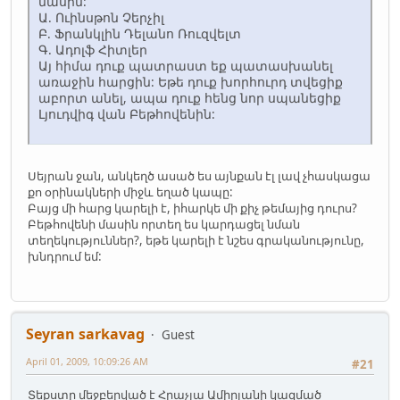
մասին:
Ա. Ուինսթոն Չերչիլ
Բ. Ֆրանկլին Դելանո Ռուզվելտ
Գ. Ադոլֆ Հիտլեր
Այ հիմա դուք պատրաստ եք պատասխանել
առաջին հարցին: Եթե դուք խորհուրդ տվեցիք
աբորտ անել, ապա դուք հենց նոր սպանեցիք
Լյուդվիգ վան Բեթհովենին:
Սեյրան ջան, անկեղծ ասած ես այնքան էլ լավ չհասկացա
քո օրինակների միջև եղած կապը:
Բայց մի հարց կարելի է, իհարկե մի քիչ թեմայից դուրս?
Բեթհովենի մասին որտեղ ես կարդացել նման
տեղեկություններ?, եթե կարելի է նշես գրականությունը,
խնդրում եմ:
Seyran sarkavag
Guest
April 01, 2009, 10:09:26 AM
#21
Տեքստը մեջբերված է Հրաչյա Ամիրյանի կազմած