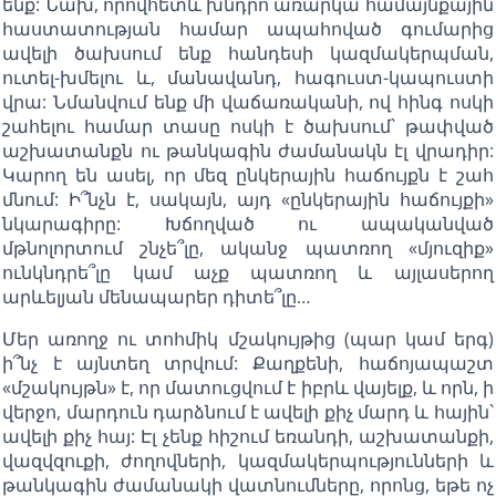
ենք: Նախ, որովհետև խնդրո առարկա համայնքային
հաստատության համար ապահոված գումարից
ավելի ծախսում ենք հանդեսի կազմակերպման,
ուտել-խմելու և, մանավանդ, հագուստ-կապուստի
վրա: Նմանվում ենք մի վաճառականի, ով հինգ ոսկի
շահելու համար տասը ոսկի է ծախսում` թափված
աշխատանքն ու թանկագին ժամանակն էլ վրադիր:
Կարող են ասել, որ մեզ ընկերային հաճույքն է շահ
մնում: Ի՞նչն է, սակայն, այդ «ընկերային հաճույքի»
նկարագիրը: Խճողված ու ապականված
մթնոլորտում շնչե՞լը, ականջ պատռող «մյուզիք»
ունկնդրե՞լը կամ աչք պատռող և այլասերող
արևելյան մենապարեր դիտե՞լը…
Մեր առողջ ու տոհմիկ մշակույթից (պար կամ երգ)
ի՞նչ է այնտեղ տրվում: Քաղքենի, հաճոյապաշտ
«մշակույթն» է, որ մատուցվում է իբրև վայելք, և որն, ի
վերջո, մարդուն դարձնում է ավելի քիչ մարդ և հային`
ավելի քիչ հայ: Էլ չենք հիշում եռանդի, աշխատանքի,
վազվզուքի, ժողովների, կազմակերպությունների և
թանկագին ժամանակի վատնումները, որոնց, եթե ոչ