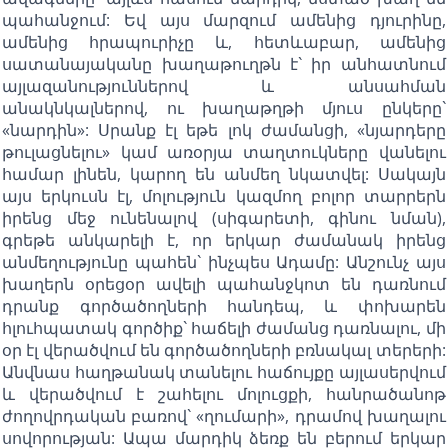
պահանջում: Եվ այս մարզում ամենից դյուրինը,
ամենից հրապուրիչը և, հետևաբար, ամենից
սատանայականը խաղաթուղթն է` իր անհատնում
այլազանություններով և անսահման
անակնկալներով, ու խաղաթղթի մյուս ընկերը`
«նարդին»: Սրանք էլ եթե լոկ ժամանցի, «նյարդերը
թուլացնելու» կամ առօրյա տաղտուկները վանելու
համար լինեն, կարող են անմեղ նկատվել: Սակայն
այս երկուսն էլ, մոլություն կազմող բոլոր տարրերն
իրենց մեջ ունենալով (սիգարետի, գինու նման),
գրեթե անկարելի է, որ երկար ժամանակ իրենց
անմեղությունը պահեն` ինչպես Ադամը: Անշունչ այս
խաղերն օրեցօր ավելի պահանջկոտ են դառնում
դրանք գործածողների հանդեպ, և փոխարեն
հլուհպատակ գործիք` հաճելի ժամանց դառնալու, մի
օր էլ վերածվում են գործածողների բռնակալ տերերի:
Անվնաս հաղթանակ տանելու հաճույքը այլասերվում
և վերածվում է շահելու մոլուցքի, հանրածանոթ
ժողովրդական բառով` «ղումարի», դրամով խաղալու
սովորության: Ապա մարդիկ ձեռք են բերում երկար