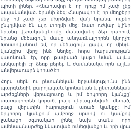
պիտի լիներ. «Հնարավոր է, որ դուք իմ չափ չեք
ապականված. երանի ձեզ: Հնարավոր է, որ մեղքերի
մեջ իմ չափ չեք մխրճված. վա՛յ նրանց, ովքեր
ընկղմված են այդ տիղմի մեջ: Շատ դժվար կլինի
նրանց վերականգնումը, մանավանդ ձեր դարում,
նրանց մեծագույն մասը անդառնալիորեն կկորչի:
Խոստովանում եմ, որ մեծագույն ցավս, որ մինչև
կյանքիս վերջ ինձ նեղեց, հորս հարստության
վատնումն էր, որը թափված կաթի նման այլևս
անկարելի էր ձեռք բերել, և ժամանակս, որն այլևս
անվերադարձ կորած էր:
Հորս սերն ու ընտանեկան երջանկությունս ինձ
պարգևեցին բարոյական, կրոնական և ընտանեկան
արժեքների վերագյուտը և իմ երկրորդ կյանքը`
տառացիորեն կորած, բայց վերագտնված, մեռած,
բայց վերստին հարություն առած կյանքը: Իմ
երկրորդ կյանքում ամբողջ սրտով ու կամքով
ջանացի օգտակար լինել նախ տանս, որի
ամենաանարժեք նկատված ունեցվածքի և իրի վրա