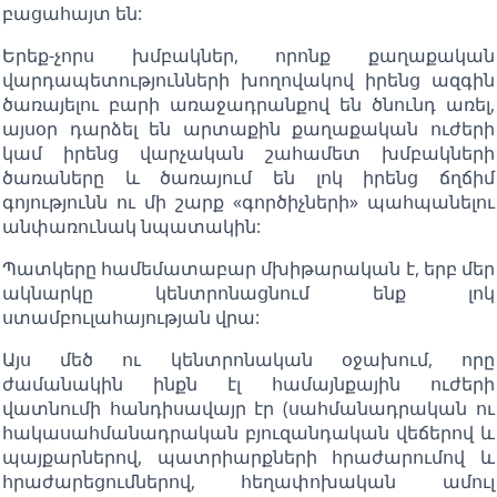
բացահայտ են:
Երեք-չորս խմբակներ, որոնք քաղաքական
վարդապետությունների խողովակով իրենց ազգին
ծառայելու բարի առաջադրանքով են ծնունդ առել,
այսօր դարձել են արտաքին քաղաքական ուժերի
կամ իրենց վարչական շահամետ խմբակների
ծառաները և ծառայում են լոկ իրենց ճղճիմ
գոյությունն ու մի շարք «գործիչների» պահպանելու
անփառունակ նպատակին:
Պատկերը համեմատաբար մխիթարական է, երբ մեր
ակնարկը կենտրոնացնում ենք լոկ
ստամբուլահայության վրա:
Այս մեծ ու կենտրոնական օջախում, որը
ժամանակին ինքն էլ համայնքային ուժերի
վատնումի հանդիսավայր էր (սահմանադրական ու
հակասահմանադրական բյուզանդական վեճերով և
պայքարներով, պատրիարքների հրաժարումով և
հրաժարեցումներով, հեղափոխական ամուլ