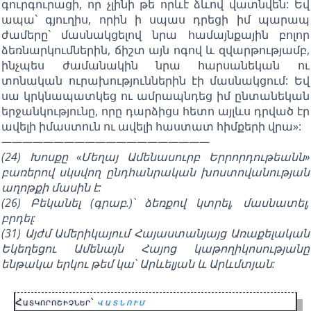
գուրգուրացի, որ չլինի թե որևէ ձևով վատնվեն: Եվ
ապա` գյուղիս, որին ի սպաս դրեցի իմ պարապ
ժամերը` մասնակցելով նրա համայնքային բոլոր
ձեռնարկումներին, ճիշտ այն ոգով և զվարթությամբ,
ինչպես ժամանակին նրա հարսանեկան ու
տոնական ուրախություններին էի մասնակցում: Եվ
սա կրկնապատկեց ու ամրապնդեց իմ ընտանեկան
երջանկությունը, որը դարձիցս հետո այլևս դրված էր
ավելի իմաստուն ու ավելի հաստատ հիմքերի վրա»:
————————————————————
(24) Խոսքը «Մեղայ Ամենասուրբ Երրորդութեանն»
բառերով սկսվող ընդհանրական խոստովանության
աղոթքի մասին է:
(26) Բեկանել (գրաբ.)` ձեռքով կտրել, մասնատել,
բրդել:
(31) Այժմ Ամերիկայում Հայաստանյայց Առաքելական
Եկեղեցու Ամենայն Հայոց կաթողիկոսությանը
ենթակա երկու թեմ կա` Արևելյան և Արևմտյան:
Հատկորոշիչներ՝
վատնում