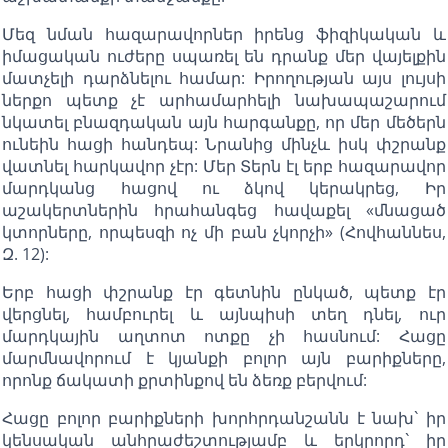
Մեզ նման հազարավորներ իրենց ֆիզիկական և
իմացական ուժերը սպառել են դրանք մեր վայելքին
մատչելի դարձնելու համար: Իրողության այս լույսի
ներքո պետք չէ արհամարհելի նախապաշարում
նկատել բնազդական այն հարգանքը, որ մեր մեծերն
ունեին հացի հանդեպ: Նրանից մինչև իսկ փշրանք
վատնել հարկավոր չէր: Մեր Տերն էլ երբ հազարավոր
մարդկանց հացով ու ձկով կերակրեց, Իր
աշակերտներին հրահանգեց հավաքել «մնացած
կտորները, որպեսզի ոչ մի բան չկորչի» (Հովհաննես,
Զ. 12):
Երբ հացի փշրանք էր գետնին ընկած, պետք էր
վերցնել, համբուրել և այնպիսի տեղ դնել, ուր
մարդկային աղտոտ ոտքը չի հասնում: Հացը
մարմնավորում է կյանքի բոլոր այն բարիքները,
որոնք ճակատի քրտինքով են ձեռք բերվում:
Հացը բոլոր բարիքների խորհրդանշանն է նախ` իր
կենսական անհրաժեշտությամբ և երկրորդ` իր