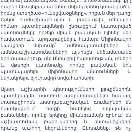
դարեր են այնքան անխնա մսխել իրենց կտակված և
իրենց ստեղծած «ունեցվածքները», որքան մեր դարը:
Երկու համաշխարհային և բազմաթիվ տեղային
հիմար պատերազմների ընթացքում կատարված
վատնումները հիշելը միայն բավական կլիներ մեր
հավաստումն արդարացնելու համար: Միլիոնավոր
կյանքերի մսխումը` ամենապիտանիների և
ամենաաշխատունակների, այսինքն` մեծամասամբ
երիտասարդության: Անհաշիվ հարստության, տների
և մթերքի վատնումը, որոնք բավական էին
պատսպարելու միլիոնավոր անտունների և
կերակրելու բյուրավոր սովահարների:
Այսօր աշխարհի պետությունների բյուջեներին,
պատերազմի աստծուն պարարտացնելու համար,
տառացիորեն աստղաբաշխական գումարներ են
հատկացվում` ոտքի հանելով հսկայական
բանակներ, որոնք երկիրը միանգամայն զրկում են
աշխատունակ բազուկներից և ընտանիքները`
դրանք պահող նեցուկներից: Ընդունենք, թե ոչ,