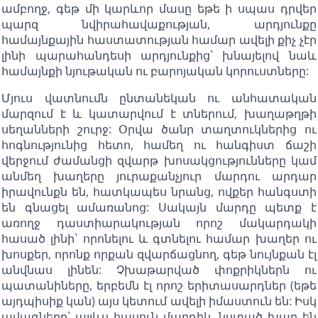
ամբողջ, գեթ մի կարևոր մասը եթե ի սպաս դրվեր
պարզ նվիրահավաքության, արդյունքը
համայնքային հաստատության համար ավելի քիչ չէր
լինի պարահանդեսի արդյունքից` խնայելով նաև
համայնքի նյութական ու բարոյական կորուստները:
Մյուս վատնումն ընտանեկան ու անհատական
մարզում է և կատարվում է տներում, խաղաթղթի
սեղանների շուրջ: Օրվա ծանր տաղտուկներից ու
հոգնությունից հետո, համեղ ու հանգիստ ճաշի
վերջում ժամանցի զվարթ խոսակցությունները կամ
անմեղ խաղերը յուրաքանչյուր մարդու արդար
իրավունքն են, հատկապես նրանց, ովքեր հանգստի
են գնացել ամառանոց: Սակայն մարդը պետք է
առողջ դաստիարակության որոշ մակարդակի
հասած լինի` որոնելու և գտնելու համար խաղեր ու
խոսքեր, որոնք որքան զվարճացնող, գեթ նույնքան էլ
անվնաս լինեն: Չխաթարված փոքրիկներն ու
պատանիները, երբեմն էլ որոշ երիտասարդներ (եթե
այդպիսիք կան) այս կետում ավելի իմաստուն են: Իսկ
ավագները` այլևս հասուն մարդիկ, նստած խաղ են