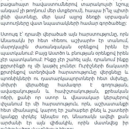
բացահայտ հավաստումներով տարակույսի նշույլ
անգամ չի թողնում մեր մտքերում), հապա ի՞նչ պիտի
լինի վատնելը, մեր կամ այլոց ձեռքի սրբազան
պտուղները վատ նպատակների համար գործածելը:
Ստույգ է` դրամի վերածած այն հարստությունը, որն
Անառակն իր հետ «հեռու աշխարհ» էր տանում,
մարդկային ժառանգական օրենքով իրեն էր
պատկանում: Բայց Աստծո և բնության օրենքով իրեն
չէր պատկանում: Ինքը չէր շահել այն, դրանում ինքը
քըրտինքի ոչ մի կաթիլ չուներ: Ուրիշների ճակատի
քրտինքով ստեղծված հարստությունը վերցնելը և
պոռնիկների ու դատարկապորտների հետ մսխելը,
մոխրի վերածելը համազոր է գողության,
ավազակության և հափշտակության, քրեական
ոճրի, քանի որ ստոր և վնասակար կերպերով
փչանում էր մի հարստություն, որն, աշխատանքի
հետ միանալով, կարող էր շահաբեր լինել և շատերի
կյանքը փրկել: Այնպես որ, Անառակն ավելի քան
արժանի էր այն վիճակին, որին մատնվեց իր
ունեցվածքը վատնելուց հետո: