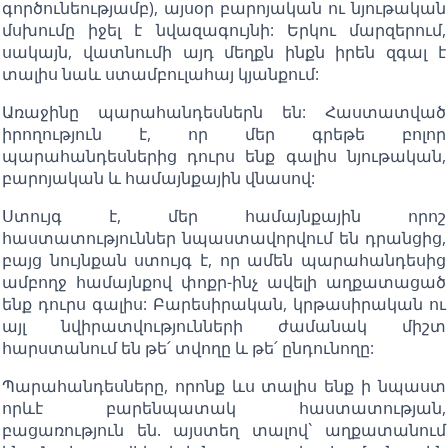
գործունեությամբ), այսօր բարոյական ու նյութական
մսխումը իջել է նվազագույնի: Երկու մարզերում,
սակայն, վատնումի այդ մեղքն ինքն իրեն զգալ է
տալիս նաև ստամբուլահայ կյանքում:
Առաջինը պարահանդեսներն են: Հաստատված
իրողություն է, որ մեր գրեթե բոլոր
պարահանդեսներից դուրս ենք գալիս նյութական,
բարոյական և համայնքային վնասով:
Ստույգ է, մեր համայնքային որոշ
հաստատություններ նպաստավորվում են դրանցից,
բայց նույնքան ստույգ է, որ ամեն պարահանդեսից
ամբողջ համայնքով փոքր-ինչ ավելի աղքատացած
ենք դուրս գալիս: Բարեսիրական, կրթասիրական ու
այլ նվիրատվությունների ժամանակ միշտ
հարստանում են թե՛ տվողը և թե՛ ընդունողը:
Պարահանդեսները, որոնք ևս տալիս ենք ի նպաստ
որևէ բարենպատակ հաստատության,
բացառություն են. այստեղ տալով` աղքատանում