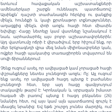
ետևում հավաքական աշխատանքների
ամենաերկար շարքն ունենալու պատճառով:
Այսինքն` դաշտի տաժանագին հերկից ու ցանքից
մինչև հունձքի և կալի քրտնաթոր տքնություններ,
աղացքից մինչև փռի առջև հացի հետ միասին
եփվելը: Հացը նետելը կամ վատնելը նշանակում է
նաև արհամարհել այս բոլոր աշխատավորներին:
Այդ վատնումը ոճրի է վերածվում, երբ հիշում ենք, որ
մեր երկրագնդի վրա մեզ նման միլիոնավորներ կան,
ովքեր հացի պակասից տառացիորեն տվայտում են
սովի ճիրաններում:
Չենք ուզում ասել, որ ավելացած կամ չորացած հացի
փշրանքները նետես չունեցողի առջև: Ոչ: Այլ ուզում
ենք ասել, որ ավելացած հացդ պետք է բաժանես
չունեցողի հետ, երբ այդ հացը զամբյուղում
տակավին թարմ է: Կրոնական և սրբազան իմաստ
հագած մի բառով` պետք է հացդ բեկանես (26)
նմանիդ հետ, ով այս կամ այն պատճառով զուրկ է
մնացել նրանից: Եվ եթե շուրջդ չունես մարդիկ, ում
հետ պետք է հացդ բեկանեիր, գնիր գոնե քեզ պետք