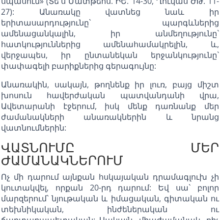
սպասում» (Տե՛ս Մատթեոս. ԻԵ. 14-30, Ղուկաս ԺԹ. 11-
27): Անառակը վատնեց նաև իր
երիտասարդությունը` պարգևներից
ամենացանկալին, իր անմեղությունը`
հատկություններից ամենահամակրելին, և,
վերջապես, իր ընտանեկան երջանկությունը`
փափագելի բարիքներից գերագույնը:
Անառակին, սակայն, թողնենք իր լուռ, բայց միշտ
խոսուն հավերժական պատվանդանի վրա,
Ավետարանի էջերում, իսկ մենք դառնանք մեր
ժամանակների անառակներին և նրանց
վատնումներին:
ՎԱՏՆՈՒՄԸ ՄԵՐ
ԺԱՄԱՆԱԿՆԵՐՈՒՄ
Ոչ մի դարում այնքան հսկայական դրամագլուխ չի
կուտակվել, որքան 20-րդ դարում: Եվ սա` բոլոր
մարզերում` նյութական և իմացական, գիտական ու
տեխնիկական, ինժեներական ու
ճարտարապետական: Սակայն, միաժամանակ, քիչ