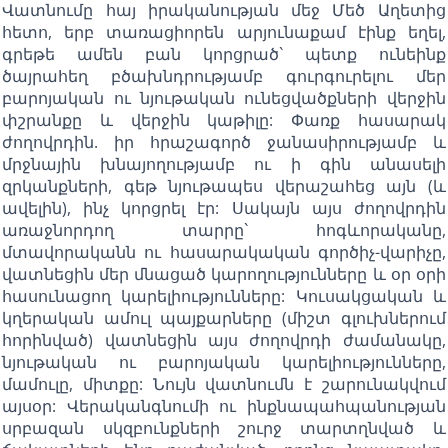
Վատնումը հայ իրականության մեջ Մեծ Աղետից
հետո, երբ տառացիորեն արյունաքամ էինք եղել,
գրեթե ամեն բան կորցրած` պետք ունեինք
ծայրահեղ բծախնդրությամբ գուրգուրելու մեր
բարոյական ու նյութական ունեցվածքների վերջին
փշրանքը և վերջին կաթիլը: Փառք հասարակ
ժողովրդին. իր հրաշագործ ջանասիրությամբ և
մրջնային խնայողությամբ ու ի գին անասելի
զրկանքների, գեթ նյութապես վերաշահեց այն (և
ավելին), ինչ կորցրել էր: Սակայն այս ժողովրդին
առաջնորդող տարրը` հոգևորականը,
մտավորականն ու հասարակական գործիչ-վարիչը,
վատնեցին մեր մնացած կարողությունները և օր օրի
հասունացող կարելիությունները: Կուսակցական և
կղերական ամուլ պայքարները (միշտ գլուխներում
հորինված) վատնեցին այս ժողովրդի ժամանակը,
նյութական ու բարոյական կարելիությունները,
մամուլը, միտքը: Նույն վատնումն է շարունակվում
այսօր: Վերականգնումի ու ինքնապահպանության
սրբազան սկզբունքների շուրջ տարտղնված և