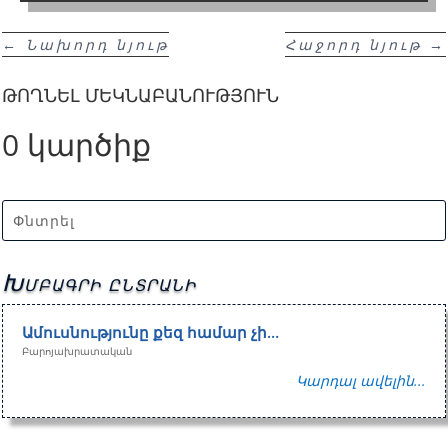
←
Նախորդ նյութ
Հաջորդ նյութ
→
ԹՈՂՆԵԼ ՄԵԿՆԱԲԱՆՈՒԹՅՈՒՆ
0 կարծիք
Խմբագրի ընտրանի
Ամուսնությունը քեզ համար չի…
Բարոյախրատական
Կարդալ ավելին...