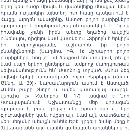
եղող կես հացը միայն, և վատնվելիք մնացյալ կեսի
դրամն ուղարկիր այնտեղ, ուր հացը պակասում է:
Հացը, արդեն ասացինք, Աստծո բոլոր բարիքների
պարզագույն խորհրդանշական պատկերն է… Ոչ ոք
իրավունք չունի իրեն պետք եղածից ավելին
ունենալու, դիզելու կամ վատնելու: «Տիրոջն է երկիրն
իր ամբողջությամբ, աշխարհն իր բոլոր
բնակիչներով» (Սաղմոս, ԻԳ. 1): Աշխարհի բոլոր
բարիքները, հոգ չէ` իմ ձեռքում են գտնվում, թե քո
կամ մայր երկրի ընդերքում, ամբողջ մարդկության
սեփականությունն են` Աստծուց տրված. «Ահա ձեզ
տվեցի երկրի արտադրած բոլոր բերքերը» (Հմմտ.
Ծննդ. Ա. 29),- նախամարդուն ասում է Աստված:
«Ամեն բարի շնորհ և ամեն կատարյալ պարգև
վերևից է» (Հակոբոս Ա. 17),- ասվում է Նոր
Կտակարանում: Աշխատանքը մեր սրբազան
պարտքն է, բայց դիզելը մեր իրավունքը չէ, երբ
բյուրավորներ կան, ովքեր այս կամ այն պատճառով
մեր սեղանի պետքն ունեն: Եթե դիզելը ծանր մեղք է
(Ավետարանն այս մասին զանազան առակներով ու