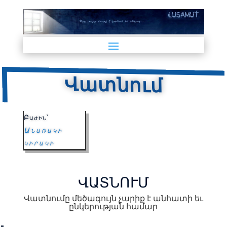
Վատնում
Բաժին՝
Անառակի
կիրակի
ՎԱՏՆՈՒՄ
Վատնումը մեծագույն չարիք է անհատի եւ
ընկերության համար