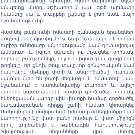
բացատրությունը: Արդարև, «վատ մարդուց» ավելի
անպետք մարդ աշխարհում չկա: Եթե արմատի
իմաստը սա է, տարբեր չպետք է լինի նաև բայի
նշանակությունը:
Վատնել բայն ունի իմաստի զանազան երանգներ`
գույնով մեկը մյուսից մութ: Նախ նշանակում է իր կամ
ուրիշի ունեցածը անհոգությամբ կամ դիտավորյալ
անօգուտ և իզուր սպառել ու փչացնել, օրինակ,
ծորակը բաց թողնելը, որ ջուրն իզուր գնա, գազը բաց
թողնելը, որ ցնդի, թույլ տալը, որ զինվորական կամ
հանրային մթերքը փտի և անգործածելի դառնա`
վատնումներ են բառի մեղմագույն իմաստով: Նաև
նշանակում է սահմանվածից տարբեր և ավելի
ստորին նպատակների համար գործածել, օրինակ,
եկեղեցական կարգը սին փառքի համար գործածել,
կառավարական դիրքը շահի համար կիրարկել:
Սակայն բայի սովորական իմաստը ունեցվածքը կամ
կարողությունը վատ բանի համար և վատ միջոցն
երով գործածելն է. թանկագին հարստությունը
շվայտության սեղանների վրա մսխել,