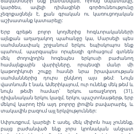
ճակատների ենք բաժանված, որոնց նպատակը,
կարծես, ավելի դիմացինի գործունեությունը
չեզոքացնելն է, քան գրական ու կառուցողական
աշխատանք կատարելը:
Երբ գրեթե բոլոր կողմերից հոգևորականների
այնքան աղաղակող պահանջը կա, Մարսելի պես
սահմանափակ շրջանում երկու եպիսկոպոս ենք
պահում, պարզապես որպեսզի գոհացում գտնեն
մեկ ժողովրդին հոգեպես երկուսի բաժանող
համայնքային վարիչները, որպեսզի մանր մի
կաթողիկոսի շուքը հասնի նրա իրավասության
սահմաններից դուրս ընկնող այս թեմ: Նույն
վատնումն է նաև Ամերիկայում, ուր ունենք մեկ թեմ և
նույն թեմի համար` երկու առաջնորդ (31),
դիվանական երկու կազմ, երկու պաշտոնաթերթ, երբ
մեկով կարող էին այդ բոլորը լիովին բավարարել, և
տակավին բազում այլ երկվություններ:
Սփյուռքում, կարելի է ասել, մեկ միլիոն հայ չունենք,
բայց բաժանված ենք չորս կրոնական անջատ