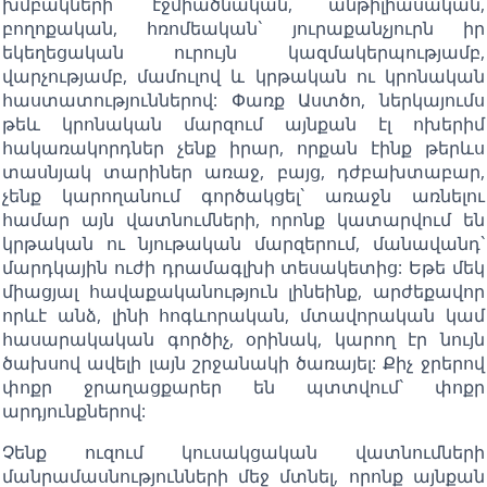
խմբակների` էջմիածնական, անթիլիասական,
բողոքական, հռոմեական` յուրաքանչյուրն իր
եկեղեցական ուրույն կազմակերպությամբ,
վարչությամբ, մամուլով և կրթական ու կրոնական
հաստատություններով: Փառք Աստծո, ներկայումս
թեև կրոնական մարզում այնքան էլ ոխերիմ
հակառակորդներ չենք իրար, որքան էինք թերևս
տասնյակ տարիներ առաջ, բայց, դժբախտաբար,
չենք կարողանում գործակցել` առաջն առնելու
համար այն վատնումների, որոնք կատարվում են
կրթական ու նյութական մարզերում, մանավանդ`
մարդկային ուժի դրամագլխի տեսակետից: Եթե մեկ
միացյալ հավաքականություն լինեինք, արժեքավոր
որևէ անձ, լինի հոգևորական, մտավորական կամ
հասարակական գործիչ, օրինակ, կարող էր նույն
ծախսով ավելի լայն շրջանակի ծառայել: Քիչ ջրերով
փոքր ջրաղացքարեր են պտտվում` փոքր
արդյունքներով:
Չենք ուզում կուսակցական վատնումների
մանրամասնությունների մեջ մտնել, որոնք այնքան