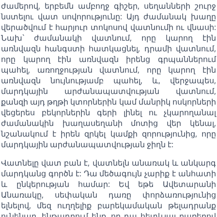
ժամերով, երբեմն ամբողջ գիշեր, սեղանների շուրջ
նստելու վատ սովորությունը: Այդ ժամանակ խաղը
վերածվում է հարյուր տոկոսով վատնումի ու վնասի:
Նախ` ժամանակի վատնում, որը կարող էին
առնվազն հանգստի հատկացնել, դրամի վատնում,
որը կարող էին առնվազն իրենց գրպաններում
պահել, առողջության վատնում, որը կարող էին
առնվազն նույնությամբ պահել, և, վերջապես,
մարդկային արժանապատվության վատնում,
քանզի այդ թղթի կտորներին կամ մանրիկ ոսկորների
վեցերես բեկորներին գերի լինել ու չկարողանալ
ժամանակին խաղասեղանի մոտից վեր կենալ,
նշանակում է իրեն զրկել կամքի զորությունից, որը
մարդկային արժանապատվության ջիղն է:
Վատնելը վատ բան է, վատնելն անառակ և անկարգ
մարդկանց գործն է: Դա մեծագույն չարիք է անհատի
և ընկերության համար: Եվ եթե Ավետարանի
Անառակը, սեփական դառը փորձառությունից
ելնելով, մեզ ուղղելիք բարեկամական թելադրանք
ունենար, ենթադրում ենք, որ դա հետևյալ բառերով