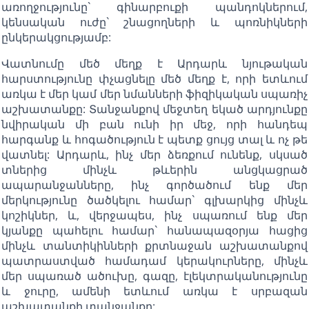
առողջությունը` գինարբուքի պանդոկներում,
կենսական ուժը` շնացողների և պոռնիկների
ընկերակցությամբ:
Վատնումը մեծ մեղք է Արդարև նյութական
հարստությունը փչացնելը մեծ մեղք է, որի ետևում
առկա է մեր կամ մեր նմանների ֆիզիկական սպառիչ
աշխատանքը: Տանջանքով մեջտեղ եկած արդյունքը
նվիրական մի բան ունի իր մեջ, որի հանդեպ
հարգանք և հոգածություն է պետք ցույց տալ և ոչ թե
վատնել: Արդարև, ինչ մեր ձեռքում ունենք, սկսած
տներից մինչև թևերին անցկացրած
ապարանջանները, ինչ գործածում ենք մեր
մերկությունը ծածկելու համար` գլխարկից մինչև
կոշիկներ, և, վերջապես, ինչ սպառում ենք մեր
կյանքը պահելու համար` հանապազօրյա հացից
մինչև տանտիկինների քրտնաջան աշխատանքով
պատրաստված համադամ կերակուրները, մինչև
մեր սպառած ածուխը, գազը, էլեկտրականությունը
և ջուրը, ամենի ետևում առկա է սրբազան
աշխատանքի տանջանքը: