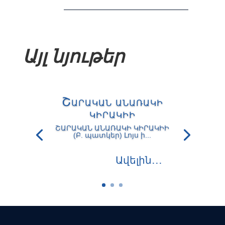
Այլ նյութեր
Շարական անառակի
կիրակիի
ՇԱՐԱԿԱՆ ԱՆԱՌԱԿԻ ԿԻՐԱԿԻԻ
(Բ. պատկեր) Լոյս ի...
Ավելին․․․