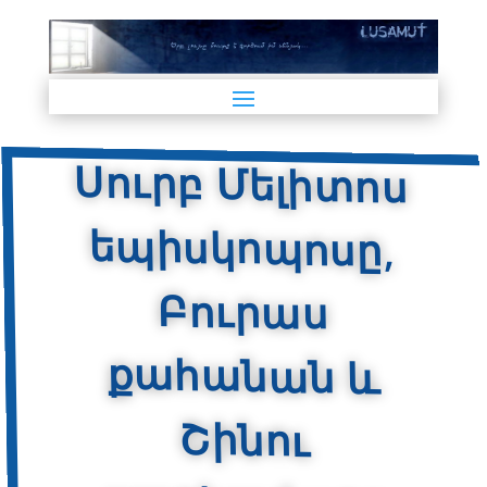
Սուրբ Մելիտոս
եպիսկոպոսը,
Բուրաս
քահանան և
Շինու