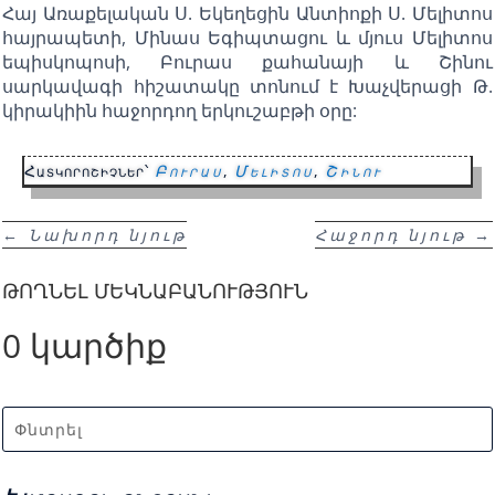
Հայ Առաքելական Ս. Եկեղեցին Անտիոքի Ս. Մելիտոս
հայրապետի, Մինաս Եգիպտացու և մյուս Մելիտոս
եպիսկոպոսի, Բուրաս քահանայի և Շինու
սարկավագի հիշատակը տոնում է Խաչվերացի Թ.
կիրակիին հաջորդող երկուշաբթի օրը:
Հատկորոշիչներ՝
Բուրաս
,
Մելիտոս
,
Շինու
←
Նախորդ նյութ
Հաջորդ նյութ
→
ԹՈՂՆԵԼ ՄԵԿՆԱԲԱՆՈՒԹՅՈՒՆ
0 կարծիք