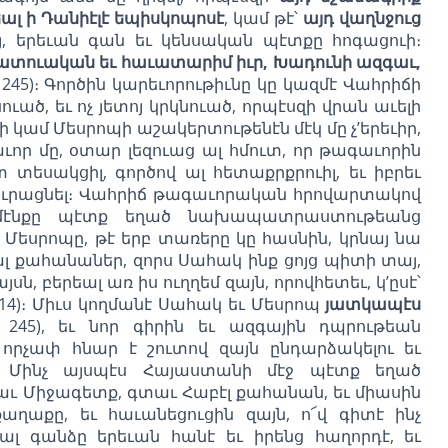
ալ ի Դանիէլէ եպիսկոպոսէ
, կամ թէ՝
այդ վաղնջուց
լայ, երեւան գան եւ կենսական պէտքը հոգացուի։
պատուական եւ հաւատարիմ իւր, Խադունի ազգաւ,
 245)։ Գործին կարեւորութիւնը կը կազմէ Վահրիճի
ւած, եւ ոչ յետոյ կրկնուած, որպէսզի վրան աւելի
 կամ Մեսրոպի աշակերտութենէն մէկ մը չ’երեւիր,
որ մը, օտար լեզուաց ալ հմուտ, որ թագաւորին
 տեսակցիլ, գործով ալ հետաքրքրուիլ, եւ իբրեւ
ը դիւրացնել։ Վահրիճ թագաւորական հրովարտակով
 ամէնքը պէտք եղած նախապատրաստութեանց
 Մեսրոպը, թէ երբ տառերը կը հասնին, կրնայ նա
ալ քահանաներ, զորս Սահակ ինք ցոյց պիտի տայ,
սն, բերեալ առ իս ուղղեմ զայն, որովհետեւ, կ’ըսէ՝
 14)։ Միւս կողմանէ Սահակ եւ Մեսրոպ
յատկապէս
245), եւ նոր գիրին եւ ազգային դպրութեան
որչափ հնար է շուտով զայն ընդարձակելու եւ
։ Մինչ այսպէս Հայաստանի մէջ պէտք եղած
աւ Միջագետք, գտաւ Հաբէլ քահանան, եւ միասին
քաղաքը, եւ հաւանեցուցին զայն, ո՜վ գիտէ ինչ
ալ գանձը երեւան հանէ եւ իրենց հաղորդէ, եւ