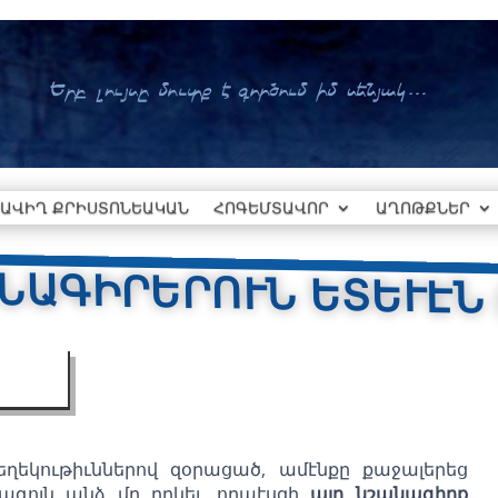
ԱՎԻՂ ՔՐԻՍՏՈՆԵԱԿԱՆ
ՀՈԳԵՄՏԱՎՈՐ
ԱՂՈԹՔՆԵՐ
ՆԱԳԻՐԵՐՈՒՆ ԵՏԵՒԷՆ (
ղեկութիւններով զօրացած, ամէնքը քաջալերեց
րագոյն անձ մը ղրկել, որպէսզի
այդ նշանագիրք