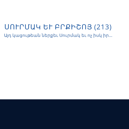
ՍՈՒՐՄԱԿ ԵՒ ԲՐՔԻՇՈՅ (213)
Այդ կացութեան ներքեւ Սուրմակ եւ ոչ իսկ իր...