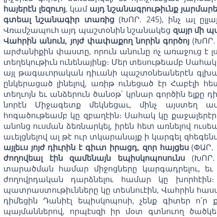
հայերէն լեզուոյ
, կամ
այդ նշանագրութիւնք յարմարե
գտեալ նշանագիր տառից
(ԽՈՐ. 245), ինչ ալ ըլ
Վռամշապուհ այդ պաշտօնին նշանակեց
զայր մի 
Վահրին անուն, յոյժ փափաքող նորին գործոյ
(ԽՈՐ.
արժանիքին փաստը, որուն անունը ոչ առաջուց է լսո
տեղեկութիւն ունենայինք։ Մեր տեսութեամբ Սահակի
այլ թագաւորական դիւանի պաշտօնեաներէն գլխաւ
ընկերացած լինելով, առիթ ունեցած էր Հաբէլի հետ
տեղւոյն եւ անձերուն ծանօթ՝ կրնար գործին ելք
նորէն Միջագետք մեկնեցաւ, մինչ այստեղ
հոգածութեամբ կը զբաղէին։ Սահակ կը քաջալերէր
անոնց ուսման ձեռնարկել, իրեն հետ առնելով ուսե
աւելցնելով ալ թէ ուր տկարանայք ի կարգել զհեգենայ
այլեւս յոյժ դիւրին է գիւտ իրացդ, զոր հայցես
(ՓԱՐ.
ժողովեալ էին զամենայն եպիսկոպոսունս
(ԽՈՐ. 
տարածման համար միջոցները կարգադրելու, եւ 
ժողովրդական դարձնելու համար կը խորհէին
պատրաստութիւնները կը տեսնուէին, Վահրին հաս
դիմեցին Դանիէլ եպիսկոպոսի, չենք գիտեր ո՛ր 
պայմաններով, որպէսզի իր մօտ գտնուող ծածկե