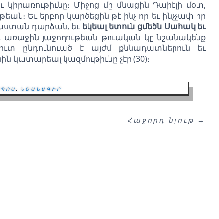
ւ կիրառութիւնը։ Միջոց մը մնացին Դաիէլի մօտ,
եան։ Եւ երբոր կարծեցին թէ ինչ որ եւ ինչչափ որ
յաստան դարձան, եւ
եկեալ ետուն ցմեծն Սահակ եւ
Այդ առաջին յաջողութեան թուական կը նշանակենք
իւտ ընդունուած է այժմ քննադատներուն եւ
ին կատարեալ կազմութիւնը չէր (30)։
ոպոս
,
նշանագիր
Հաջորդ նյութ
→