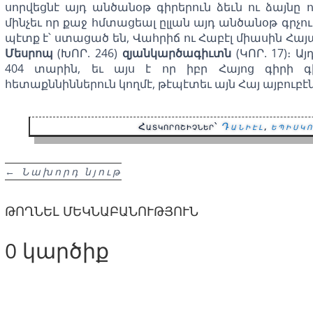
սորվեցնէ այդ անծանօթ գիրերուն ձեւն ու ձայնը ո
մինչեւ որ քաջ հմտացեալ ըլլան այդ անծանօթ գրչութ
պէտք է՝ ստացած են, Վահրիճ ու Հաբէլ միասին Հա
Մեսրոպ
(ԽՈՐ. 246)
զյանկարծագիւտն
(ԿՈՐ. 17)։ 
404 տարին, եւ այս է որ իբր Հայոց գիրի գ
հետաքննիններուն կողմէ, թէպէտեւ այն Հայ այբուբէն
Հատկորոշիչներ՝
Դանիէլ
,
եպիսկ
←
Նախորդ նյութ
ԹՈՂՆԵԼ ՄԵԿՆԱԲԱՆՈՒԹՅՈՒՆ
0 կարծիք