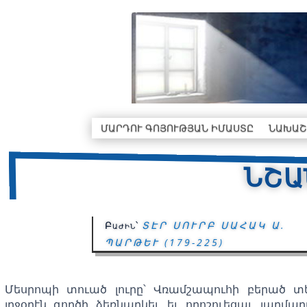
ՄԱՐԴՈՒ ԳՈՅՈՒԹՅԱՆ ԻՄԱՍՏԸ
ՆԱԽԱՇ
ՆՇԱ
Բաժին՝
ՏԷՐ ՍՈՒՐԲ ՍԱՀԱԿ Ա.
ՊԱՐԹԵՒ (179-225)
Մեսրոպի տուած լուրը՝ Վռամշապուհի բերած տե
լրջօրէն գործի ձեռնարկել, եւ որոշուեցաւ յարմա