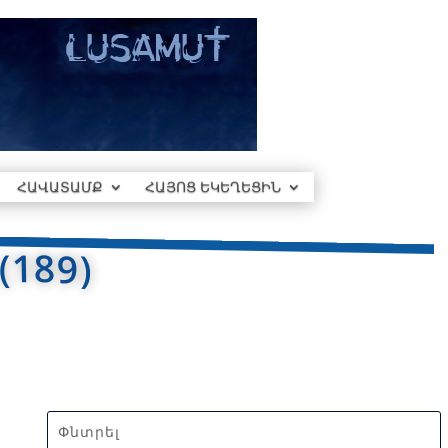
ՀԱՎԱՏԱՄՔ
ՀԱՅՈՑ ԵԿԵՂԵՑԻՆ
189)