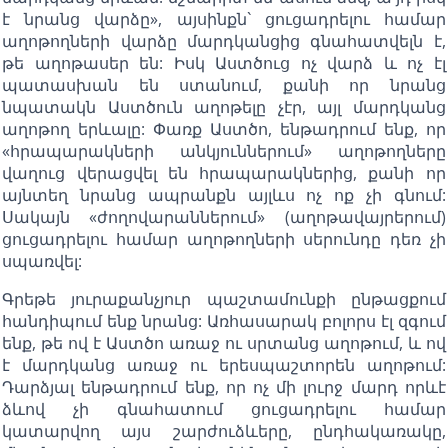
է նրանց վարձը», այսինքն` ցուցադրելու համար
աղոթողների վարձը մարդկանցից գնահատվելն է,
թե աղոթասեր են: Իսկ Աստծուց ոչ վարձ և ոչ էլ
պատասխան են ստանում, քանի որ նրանց
նպատակն Աստծուն աղոթելը չէր, այլ մարդկանց
աղոթող երևալը: Փառք Աստծո, ենթադրում ենք, որ
«հրապարակների անկյուններում» աղոթողները
վաղուց վերացվել են հրապարակներից, քանի որ
այնտեղ նրանց ապրանքն այլևս ոչ ոք չի գնում:
Սակայն «ժողովարաններում» (աղոթավայրերում)
ցուցադրելու համար աղոթողների սերունդը դեռ չի
սպառվել:
Գրեթե յուրաքանչյուր պաշտամունքի ընթացքում
հանդիպում ենք նրանց: Առհասարակ բոլորս էլ զգում
ենք, թե ով է Աստծո առաջ ու սրտանց աղոթում, և ով
է մարդկանց առաջ ու երեսպաշտորեն աղոթում:
Դարձյալ ենթադրում ենք, որ ոչ մի լուրջ մարդ որևէ
ձևով չի գնահատում ցուցադրելու համար
կատարվող այս շարժուձևերը, ընդհակառակը,