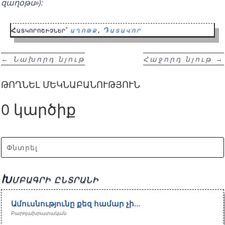
զաղօթս»):
Հատկորոշիչներ՝
աղոթք
,
Դատավոր
←
Նախորդ նյութ
Հաջորդ նյութ
→
ԹՈՂՆԵԼ ՄԵԿՆԱԲԱՆՈՒԹՅՈՒՆ
0 կարծիք
Խմբագրի ընտրանի
Ամուսնությունը քեզ համար չի…
Բարոյախրատական