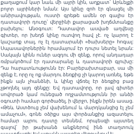
քաղաքում կար նաև մի այրի կին, աղքատ` Արևելքի
բոլոր այրիների նման: Այս կինը զոհ էր գնացել մի
անիրավության, ուստի գրեթե ամեն օր գալիս էր
դատավորի դուռը` վերջինի քարացած խղճմտանքը
բախելու: Անօգուտ: Դատավոր ասված աղվեսը
գիտեր, որ խեղճ կինը ուտվող հավ չէ. ոչ կարող է
կաշառք տալ, ոչ էլ դատարանի «ծախսերը» հոգալ:
Սպասավորներին հրամայում էր դուրս նետել նրան:
Սակայն կինն ուներ ազդու մի զենք, որով անդադար
ռմբակոծում էր դատարանը և դատավորի գլուխը:
Դա հարատևությունն էր: Բարեբախտաբար, սա մի
զենք է, որը ոչ ոք մարդու ձեռքից չի կարող առնել, եթե
ինքն այն չհանձնի, և կինը վճռել էր ձեռքից բաց
չթողնել այդ զենքը: Եվ դատավորը, որ լավ գիտեր
սովորած կամ ունեցած ողջամտությունն իր անձի
օգուտի համար գործածել, ի վերջո, ինքն իրեն ասաց.
«Թեև Աստծուց չեմ վախենում և մարդկանցից էլ չեմ
ամաչում», գոնե օձիքս այս փորձանքից ազատելու
համար այրու դատը տեսնեմ, որպեսզի այստեղ
գալով` իր թախանձ անքներով ինձ տաղտուկ
չպատճառի: Եվ առակն այստեղ վերջանում է: