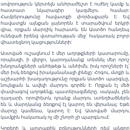
սովորություն կերտելն անհրաժեշտ է ուժեղ կամք և
հաստատ նկարագիր կազմելու համար:
Համբերությունը հավատքի փորձաքարն է: Եվ
հավատքն այնքան լայնորեն է տարածվում երկրի
վրա, որքան մարդիկ հարատև են Աստծո հանդեպ
ունեցած իրենց վստահության մեջ` հակառակ բոլոր
վհատեցնող կացությունների:
Աստված ուշացնում է մեր աղոթքների կատարումը,
որպեսզի, ի վերջո, կարողանանք տեսնել մեր որոշ
խնդրանքների անհեթեթ և անհիմն, իսկ որոշների էլ`
մեր իսկ ձեռքով իրականանալի լինելը: Հոգու, մտքի և
աշխարհի խաղաղությունը որքան Աստծո պարգևը,
նույնքան և ավելի մարդու գործն է: Որքան էլ մեծ
փափագով աղոթենք, պատերազմները, սակայն, չեն
դադարի, որովհետև դրանք մարդու ստեղծածներն
են և մարդկանց ձեռքով էլ կարող են վերանալ: Եթե
մարդը կամենա, կարող է: Եվ Աստված մարդու
կամքին հակառակ ոչ մի շնորհ չի պարգևում:
Կրքերի և արտաքին բռնությունների դեմ անզոր