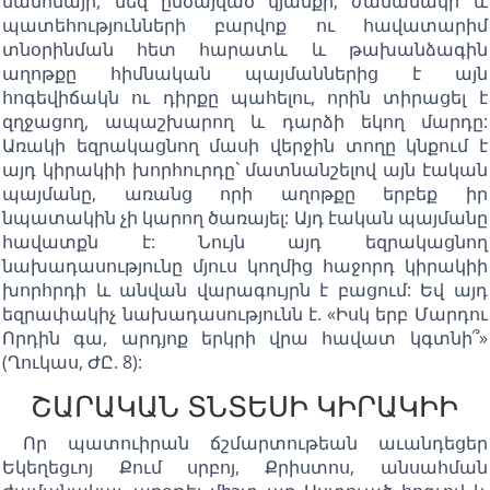
մամոնայի, մեզ ընծայված կյանքի, ժամանակի և
պատեհությունների բարվոք ու հավատարիմ
տնօրինման հետ հարատև և թախանձագին
աղոթքը հիմնական պայմաններից է այն
հոգեվիճակն ու դիրքը պահելու, որին տիրացել է
զղջացող, ապաշխարող և դարձի եկող մարդը:
Առակի եզրակացնող մասի վերջին տողը կնքում է
այդ կիրակիի խորհուրդը` մատնանշելով այն էական
պայմանը, առանց որի աղոթքը երբեք իր
նպատակին չի կարող ծառայել: Այդ էական պայմանը
հավատքն է: Նույն այդ եզրակացնող
նախադասությունը մյուս կողմից հաջորդ կիրակիի
խորհրդի և անվան վարագույրն է բացում: Եվ այդ
եզրափակիչ նախադասությունն է. «Իսկ երբ Մարդու
Որդին գա, արդյոք երկրի վրա հավատ կգտնի՞»
(Ղուկաս, ԺԸ. 8):
ՇԱՐԱԿԱՆ ՏՆՏԵՍԻ ԿԻՐԱԿԻԻ
Որ պատուիրան ճշմարտութեան աւանդեցեր
Եկեղեցւոյ Քում սրբոյ, Քրիստոս, անսահման