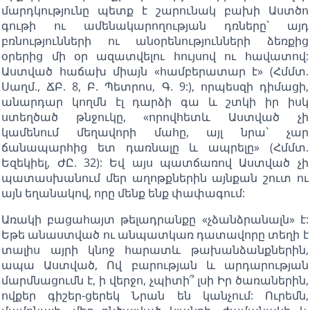
մարդկությունը պետք է շարունակ բախի Աստծո
գութի ու ամենակարողության դռները` այդ
բռնությունների ու անօրենությունների ձեռքից
օրերից մի օր ազատվելու հույսով ու հավատով:
Աստված հաճախ միայն «համբերատար է» (Հմմտ.
Սաղմ., ՃԲ. 8, Բ. Պետրոս, Գ. 9:), որպեսզի դիմացի,
անարդար կողմն էլ դարձի գա և շտկի իր իսկ
ստեղծած թնջուկը, «որովհետև Աստված չի
կամենում մեղավորի մահը, այլ նրա` չար
ճանապարհից ետ դառնալը և ապրելը» (Հմմտ.
Եզեկիել, ԺԸ. 32): Եվ այս պատճառով Աստված չի
պատասխանում մեր աղոթքներին այնքան շուտ ու
այն եղանակով, որը մենք ենք փափագում:
Առակի բացահայտ թելադրանքը «չձանձրանալն» է:
Եթե անաստված ու անպատկառ դատավորը տեղի է
տալիս այրի կնոջ հարատև թախանձանքներին,
ապա Աստված, Ով բարության և արդարության
մարմնացումն է, ի վերջո, չպիտի՞ լսի Իր ծառաներին,
ովքեր գիշեր-ցերեկ Նրան են կանչում: Ուրեմն,