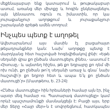
մեքենայաբար ենք կատարում և թութակաբար
ասում, առանց մեր միտքը և հոգին ընկերացնելու
այն կենսատու ոգուն ու իմաստին, որ կա
յուրաքանչյուր աղոթքում և յուրաքանչյուր
շարականի գրեթե ամեն տողում:
Ինչպես պետք է աղոթել
Ավետարանում այս մասին էլ բացահայտ
թելադրանքներ կան: Նախ` աղոթքը պետք է
մարդկանց հետ հաշտված հոգեվիճակով լինի: «Եթե
սեղանի վրա քո ընծան մատուցելու լինես,- աասում է
Հիսուսը,- և այնտեղ հիշես, թե քո եղբայրը քո դեմ մի
ոխ ունի, քո ընծան թո՛ղ սեղանի առաջ և գնա՛ նախ
հաշտվի՛ր քո եղբոր հետ և ապա ե՛կ քո ընծան
մատուցի՛ր» (Մատթեոս, Ե. 23-24):
«Ընծա մատուցելը» հին հրեաների համար այն էր, ինչ
այսօր մեզ համար «ս. Պատարագ մատուցելը» կամ
որևէ պաշտամունքի մասնակցելն է: Բացի այս, երբ
մեր Տերը «Հայր մեր»-ն է սովորեցնում, հատկապես