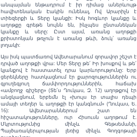
անպայման ենթադրում է իր դիմաց աներևույթ
հավիտենական Էակին ունենալ, Ով Արարիչն է
տիեզերքի և Տերը կյանքի: Իսկ հոգևոր կյանքը և
աղոթքը գրեթե նույնն են, ինչպես ընտանեկան
կյանքը և սերը: Ըստ այսմ, առանց աղոթքի
քրիստոնյան թռչուն է առանց թևի, ձուկ` առանց
լողակի:
Այս իսկ պատճառով Ավետարանում զորավոր շեշտ է
դրված աղոթքի վրա: Մեր Տերը թե՛ Իր խոսքով և թե՛
կյանքով է հաստատել դրա կարևորությունը: Երբ
ցերեկները հատկացնում էր քարոզություններին ու
գյուղեգյուղ ճամփորդություններին, հաճախ
«ամբողջ գիշերը» (Տե՛ս Ղուկաս, Զ. 12) աղոթքով էր
անցկացնում, երբեմն էլ «խույս էր տալիս դեպի
ամայի տեղեր և աղոթքի էր կանգնում» (Ղուկաս, Ե.
16): Ավետարաններում շատ են
հիշատակությունները, ուր Հիսուսն աղոթում է.
Մկրտությունից մինչև Գեթսեմանի,
Պայծառակերպության լեռից մինչև Գողգոթայի