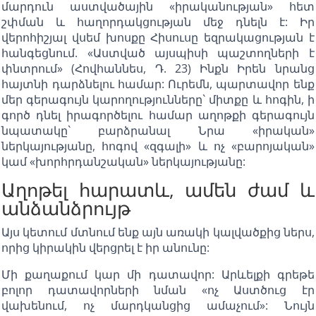
մարդուն աստվածային «իրականության» հետ
շփման և հաղորդակցության մեջ դնելն է: Իր
վերոհիշյալ վսեմ խոսքը Հիսուսը եզրակացության է
հանգեցնում. «Աստված այսպիսի պաշտողների է
փնտրում» (Հովհաննես, Դ. 23) Ինքն Իրեն նրանց
հայտնի դարձնելու համար: Ուրեմն, պարտավոր ենք
մեր գերագույն կարողությունները` միտքը և հոգին, ի
գործ դնել իրագործելու համար աղոթքի գերագույն
նպատակը` բարձրանալ Նրա «իրական»
ներկայությանը, հոգով «զգալի» և ոչ «բարոյական»
կամ «խորհրդանշական» ներկայությանը:
Աղոթել հարատև, ամեն ժամ և
անձանձրույթ
Այս կետում մտնում ենք այն առակի կալվածքից ներս,
որից կիրակին վերցրել է իր անունը:
Մի քաղաքում կար մի դատավոր: Արևելքի գրեթե
բոլոր դատավորների նման «ոչ Աստծուց էր
վախենում, ոչ մարդկանցից ամաչում»: Նույն