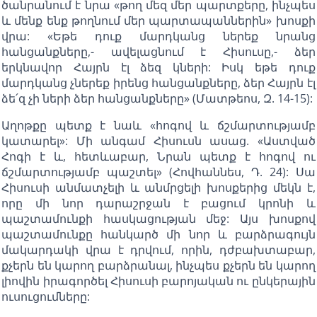
ծանրանում է նրա «թող մեզ մեր պարտքերը, ինչպես
և մենք ենք թողնում մեր պարտապաններին» խոսքի
վրա: «Եթե դուք մարդկանց ներեք նրանց
հանցանքները,- ավելացնում է Հիսուսը,- ձեր
երկնավոր Հայրն էլ ձեզ կների: Իսկ եթե դուք
մարդկանց չներեք իրենց հանցանքները, ձեր Հայրն էլ
ձե՛զ չի ների ձեր հանցանքները» (Մատթեոս, Զ. 14-15):
Աղոթքը պետք է նաև «հոգով և ճշմարտությամբ
կատարել»: Մի անգամ Հիսուսն ասաց. «Աստված
Հոգի է և, հետևաբար, Նրան պետք է հոգով ու
ճշմարտությամբ պաշտել» (Հովհաննես, Դ. 24): Սա
Հիսուսի անմատչելի և անմրցելի խոսքերից մեկն է,
որը մի նոր դարաշրջան է բացում կրոնի և
պաշտամունքի հասկացության մեջ: Այս խոսքով
պաշտամունքը հանկարծ մի նոր և բարձրագույն
մակարդակի վրա է դրվում, որին, դժբախտաբար,
քչերն են կարող բարձրանալ, ինչպես քչերն են կարող
լիովին իրագործել Հիսուսի բարոյական ու ընկերային
ուսուցումները: