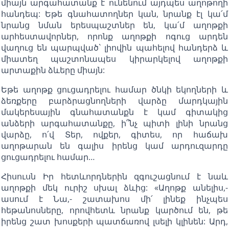
միայն արգահատանք է ունենում այդպես աղոթողի
հանդեպ: Եթե գնահատողներ կան, նրանք էլ կա՛մ
նրանց նման երեսպաշտներ են, կա՛մ աղոթքի
արհեստավորներ, որոնք աղոթքի ոգուց արդեն
վաղուց են պարպված` լիովին պահելով հանդերձ և
միատեղ պաշտոնապես կիրարկելով աղոթքի
արտաքին ձևերը միայն:
Եթե աղոթք ցուցադրելու համար ծնկի եկողների և
ձեռքերը բարձրացնողների վարձը մարդկային
մակերեսային գնահատանքն է կամ գիտակից
անձերի արգահատանքը, ի՞նչ պիտի լինի նրանց
վարձը, ո՛վ Տեր, ովքեր, գիտես, որ հաճախ
աղոթարան են գալիս իրենց կամ արդուզարդը
ցուցադրելու համար…
Հիսուսն Իր հետևորդներին զգուշացնում է նաև
աղոթքի մեկ ուրիշ սխալ ձևից: «Աղոթք անելիս,-
ասում է Նա,- շատախոս մի՛ լինեք ինչպես
հեթանոսները, որովհետև նրանք կարծում են, թե
իրենց շատ խոսքերի պատճառով լսելի կլինեն: Արդ,