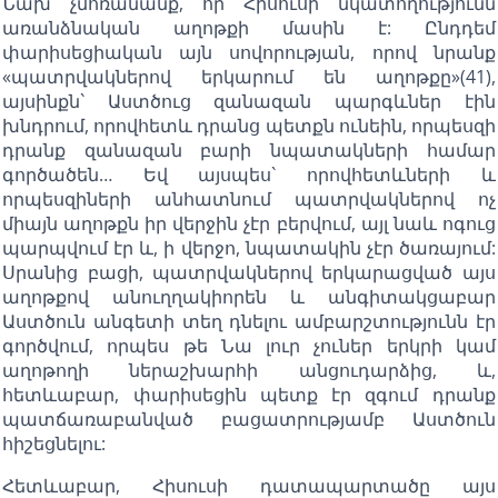
Նախ չմոռանանք, որ Հիսուսի նկատողությունն
առանձնական աղոթքի մասին է: Ընդդեմ
փարիսեցիական այն սովորության, որով նրանք
«պատրվակներով երկարում են աղոթքը»(41),
այսինքն` Աստծուց զանազան պարգևներ էին
խնդրում, որովհետև դրանց պետքն ունեին, որպեսզի
դրանք զանազան բարի նպատակների համար
գործածեն… Եվ այսպես` որովհետևների և
որպեսզիների անհատնում պատրվակներով ոչ
միայն աղոթքն իր վերջին չէր բերվում, այլ նաև ոգուց
պարպվում էր և, ի վերջո, նպատակին չէր ծառայում:
Սրանից բացի, պատրվակներով երկարացված այս
աղոթքով անուղղակիորեն և անգիտակցաբար
Աստծուն անգետի տեղ դնելու ամբարշտությունն էր
գործվում, որպես թե Նա լուր չուներ երկրի կամ
աղոթողի ներաշխարհի անցուդարձից, և,
հետևաբար, փարիսեցին պետք էր զգում դրանք
պատճառաբանված բացատրությամբ Աստծուն
հիշեցնելու:
Հետևաբար, Հիսուսի դատապարտածը այս