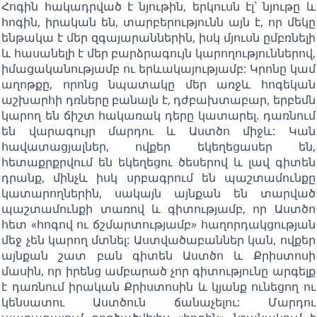
Հոգին հակադրված է նյութին, երկուսն էլ` նյութը և
հոգին, իրական են, տարբերությունն այն է, որ մեկը
ենթակա է մեր զգայարաններին, իսկ մյուսն ըմբռնելի
և հասանելի է մեր բարձրագույն կարողություններով,
իմացականությամբ ու երևակայությամբ: Կրոնը կամ
աղոթքը, որոնց նպատակը մեր առջև հոգեկան
աշխարհի դռները բանալն է, դժբախտաբար, երբեմն
կարող են ճիշտ հակառակ դերը կատարել. դառնում
են վարագույր մարդու և Աստծո միջև: Կան
հավատացյալներ, ովքեր եկեղեցասեր են,
հետաքրքրվում են եկեղեցու ծեսերով և լավ գիտեն
դրանք, մինչև իսկ սրբագրում են պաշտամունքը
կատարողներին, սակայն այնքան են տարված
պաշտամունքի տառով և գիտությամբ, որ Աստծո
հետ «հոգով ու ճշմարտությամբ» հաղորդակցության
մեջ չեն կարող մտնել: Աստվածաբաններ կան, ովքեր
այնքան շատ բան գիտեն Աստծո և Քրիստոսի
մասին, որ իրենց ամբարած չոր գիտությունը արգելք
է դառնում իրական Քրիստոսին և կյանք ունեցող ու
կենսատու Աստծուն ճանաչելու: Մարդու