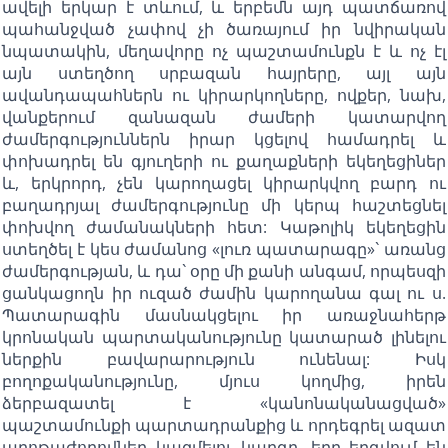
ավելի երկար է տևում, և երբեմն այդ պատճառով
պահանջված չափով չի ծառայում իր նվիրական
նպատակին, մեղավորը ոչ պաշտամունքն է և ոչ էլ
այն ստեղծող սրբազան հայրերը, այլ այն
ավանդապահներն ու կիրարկողները, ովքեր, նախ,
վանքերում զանազան ժամերի կատարվող
ժամերգություններն իրար կցելով համադրել և
փոխադրել են գյուղերի ու քաղաքների եկեղեցիներ
և, երկրորդ, չեն կարողացել կիրարկվող բարդ ու
բաղադրյալ ժամերգությունը մի կերպ հաշտեցնել
փոխվող ժամանակների հետ: Կաթոլիկ եկեղեցին
ստեղծել է կես ժամանոց «լուռ պատարագը»` առանց
ժամերգության, և դա` օրը մի քանի անգամ, որպեսզի
ցանկացողն իր ուզած ժամին կարողանա գալ ու ս.
Պատարագին մասնակցելու իր առաջնահերթ
կրոնական պարտականությունը կատարած լինելու
ներքին բավարարություն ունենալ: Իսկ
բողոքականությունը, մյուս կողմից, իրեն
ձերբազատել է «կանոնականացված»
պաշտամունքի պարտադրանքից և որդեգրել ազատ
աղոթաժողովներ կազմելու կարգը, երբ երգվում են