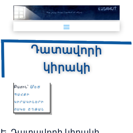
Դատավորի
կիրակի
Բաժին՝
Մեծ
պահքի
կիրակիների
ոսկե շղթան
Ե. Դատավորի կիրակի