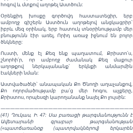
հոգով և մտքով աղոթել Աստծուն:
Օրենքիդ խոսքը գործովդ հաստատեցիր, երբ
ամբողջ գիշերն Աստծուն աղոթելով անցկացրիր`
իբրև մեզ օրինակ, երբ հատուկ տնօրինությամբ մեր
բնությունն էիր առել, Որիդ առաջ իջնում են բոլոր
ծնկները:
Ուստի, մենք էլ Քեզ ենք պաղատում, Քրիստո՛ս,
շնորհի՛ր, որ ամբողջ ժամանակ Քեզ մաքուր
աղոթքով ներկայանանք` երկնքի անմարմին
էակների նման:
Աստվածածնի` անապական Քո Ծնողի աղաչանքով,
Քո ողորմածությամբ բա՛ց մեր հոգու աչքերը,
Քրիստոս, որպեսզի կարողանանք նայել Քո լույսին:
————————————————————————————
(41) Ղուկաս, Ի. 47: Սա բառացի թարգմանությունն է
Ավետարանի գրաբար թարգմանության
(«պատճառանօք (պատրվակներով) երկարեն