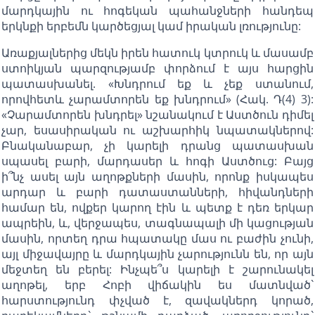
մարդկային ու հոգեկան պահանջների հանդեպ
երկնքի երբեմն կարծեցյալ կամ իրական լռությունը:
Առաքյալներից մեկն իրեն հատուկ կտրուկ և մասամբ
ստոիկյան պարզությամբ փորձում է այս հարցին
պատասխանել. «Խնդրում եք և չեք ստանում,
որովհետև չարամտորեն եք խնդրում» (Հակ. Դ(4) 3):
«Չարամտորեն խնդրել» նշանակում է Աստծուն դիմել
չար, եսասիրական ու աշխարհիկ նպատակներով:
Բնականաբար, չի կարելի դրանց պատասխան
սպասել բարի, մարդասեր և հոգի Աստծուց: Բայց
ի՞նչ ասել այն աղոթքների մասին, որոնք իսկապես
արդար և բարի դատաստանների, հիվանդների
համար են, ովքեր կարող էին և պետք է դեռ երկար
ապրեին, և, վերջապես, տագնապալի մի կացության
մասին, որտեղ դրա հպատակը մաս ու բաժին չունի,
այլ միջավայրը և մարդկային չարությունն են, որ այն
մեջտեղ են բերել: Ինչպե՞ս կարելի է շարունակել
աղոթել, երբ Հոբի վիճակին ես մատնված`
հարստությունդ փչված է, զավակներդ կորած,