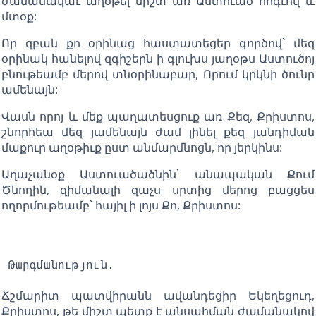
ժամանակաւ աղօթել միշտ առ Աստուած հոգւով և
մտօք:
Որ զբան քո օրինաց հաստատեցեր գործով` մեզ
օրինակ հանելով զգիշերն ի գլուխս յաղօթս Աստուծոյ
բնութեամբ մերով տնօրինաբար, Որում կրկնի ծունր
ամենայն:
Վասն որոյ և մեք պաղատեսցուք առ Քեզ, Քրիստոս,
շնորհեա մեզ յամենայն ժամ լինել քեզ յանդիման
մաքուր աղօթիւք ըստ անմարմնոցն, որ յերկինս:
Աղաչանօք Աստուածածնին` անապական Քում
Ծնողին, զիմանալի զաչս սրտից մերոց բացցես
ողորմութեամբ` հայիլ ի լոյս Քո, Քրիստոս:
Թարգմանություն.
Ճշմարիտ պատվիրանն ավանդեցիր Եկեղեցուդ,
Քրիստոս, թե միշտ պետք է անսահման ժամանակով