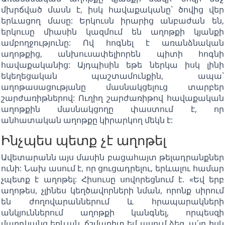
մխրճված մասն է, իսկ հավաքականը` ծովից վեր
երևացող մասը: Երկուսն իրարից անբաժան են,
երկուսը միասին կազմում են աղոթքի կյանքի
ամբողջությունը: Ով հոգնել է առանձնական
աղոթքից, անխուսափելիորեն պիտի հոգնի
հավաքականից: Այդպիսին եթե ներկա իսկ լինի
եկեղեցական պաշտամունքին, ապա`
աղոթասացությանը մասնակցելուց տարբեր
շարժառիթներով: Ուղիղ շարժառիթով հավաքական
աղոթքին մասնակցողը փաստում է, որ
անհատական աղոթքը կիրարկող մեկն է:
Ինչպես պետք չէ աղոթել
Ավետարանն այս մասին բացահայտ թելադրանքներ
ունի: Նախ ասում է, որ ցուցադրելու, երևալու համար
չպետք է աղոթել: Հիսուսը սովորեցնում է. «Եվ երբ
աղոթես, չլինես կեղծավորների նման, որոնք սիրում
են ժողովարաններում և հրապարակների
անկյուններում աղոթքի կանգնել, որպեսզի
մարդկանց երևան. ճշմարիտ եմ ասում ձեզ, ա՛յդ իսկ