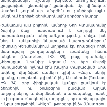
բարեկամներդ` թշնամի դարձած, առողջությունդ`
քայքայված, ընտանիքդ` քանդված: Այս վիճակում
Աստծուն չուրանալը, չմերժելն ու չանիծելն այլևս
անցնում է գրեթե գերմարդկային գործերի կարգը:
Հակառակ այս բոլորին, ամբողջ Նոր Կտակարանը
ծայրից ծայր հաստատում է աղոթքի մեջ
հարատևության անհրաժեշտությունը, մինչև իսկ
նեղ և անկարելի նկատված կացություններում:
Հիսուսը Գեթսեմանիում աղոթում էր, որպեսզի Իրեն
մատուցվող չարչարանքների «բաժակը հեռու
անցնի» (Մատթեոս, ԻԶ. 39), բայց «բաժակը»
չհեռացավ Նրանից: Աղոթում էր, երբ մուրճի
հարվածներն իջնում էին խաչին տարածված Նրա
ափերը մխրճված գամերի գլխին. «Հայր, ներիր
դրանց, որովհետև չգիտեն` ինչ են անում» (Ղուկաս,
ԻԳ. 34): Երբ ֆիզիկական կյանքը քամվում էր
ձեռքերին ու քունքերին բացված արյան
աղբյուրներից և մարմնական տառապանքը հասել
էր իր գագաթնակետին, աղոթքն է, որ դարձյալ գալիս
է Նրա շուրթերին` «Ինչո՞ւ թողեցիր ինձ» (Մատթեոս,