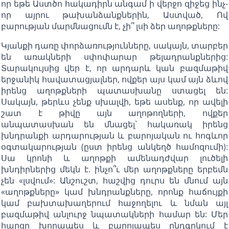
որ եթե Աստծո հակադիրն անգամ ի վերջո զիջեց ինչ-
որ այրու թախանձանքներին, Աստված, Ով
բարության մարմնացումն է, չի՞ լսի ձեր աղոթքները:
Կյանքի դառը փորձառությունները, սակայն, տարբեր
են առակների սփոփարար թելադրանքներից:
Տարակույսից վեր է, որ արդարև կան բազմաթիվ
երջանիկ հավատացյալներ, ովքեր այս կամ այն ձևով
իրենց աղոթքների պատասխանը ստացել են:
Սակայն, թերևս չենք սխալվի, եթե ասենք, որ ավելի
շատ է թիվը այն աղոթողների, ովքեր
անպատասխան են մնացել` հակառակ իրենց
խնդրանքի արդարության և բարոյական ու հոգևոր
օգտակարության (ըստ իրենց անկեղծ համոզումի):
Սա կրոնի և աղոթքի ամենադժվար լուծելի
խնդիրներից մեկն է. ինչո՞ւ մեր աղոթքները երբեմն
չեն «լսվում»: Անշուշտ, հաշվից դուրս են մնում այն
«աղոթքները» կամ խնդրանքները, որոնք հաճույքի
կամ բախտախաղերում հաջողելու և նման այլ
բազմաթիվ անլուրջ նպատակների համար են: Մեր
հարցը խորապես և բարոյապես ընդգրկում է