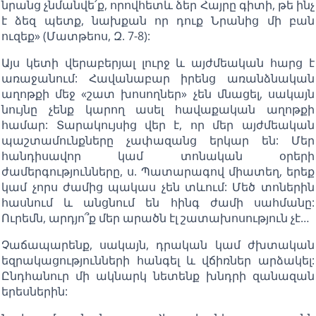
նրանց չնմանվե՛ք, որովհետև ձեր Հայրը գիտի, թե ինչ
է ձեզ պետք, նախքան որ դուք Նրանից մի բան
ուզեք» (Մատթեոս, Զ. 7-8):
Այս կետի վերաբերյալ լուրջ և այժմեական հարց է
առաջանում: Հավանաբար իրենց առանձնական
աղոթքի մեջ «շատ խոսողներ» չեն մնացել, սակայն
նույնը չենք կարող ասել հավաքական աղոթքի
համար: Տարակույսից վեր է, որ մեր այժմեական
պաշտամունքները չափազանց երկար են: Մեր
հանդիսավոր կամ տոնական օրերի
ժամերգությունները, ս. Պատարագով միատեղ, երեք
կամ չորս ժամից պակաս չեն տևում: Մեծ տոներին
հասնում և անցնում են հինգ ժամի սահմանը:
Ուրեմն, արդյո՞ք մեր արածն էլ շատախոսություն չէ…
Չաճապարենք, սակայն, դրական կամ ժխտական
եզրակացությունների հանգել և վճիռներ արձակել:
Ընդհանուր մի ակնարկ նետենք խնդրի զանազան
երեսներին: