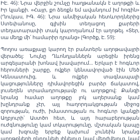
ԻԷ. 46): Նրա վերջին շունչը հաղթանակն է աղոթքի և
Իր կյանքի. «Հայր, քո ձեռքն եմ ավանդում իմ հոգին»
(Ղուկաս, ԻԳ. 46): Նրա անմիջական հետևորդներից
Ստեփանոսը, գլխին տեղացող քարերի
տեղատարափի տակ կարողանում էր աղոթել. «Տեր,
սա մեղք մի՛ համարիր դրանց» (Գործք, Է. 59):
Պողոս առաքյալը կարող էր բանտերն աղոթավայրի
վերածել: Նույնը Ղևոնդյաններն արեցին իրենց
արգելարանի խոնավ խավարում… Երկար է հոգևոր
հերոսների շարքը, ովքեր կենսավորված էին Մեծ
Կենսատուից, և ովքեր տագնապալի
կացությունները դիմավորեցին բարձր ճակատով,
լուսեղեն տրամադրությամբ ու աղոթքով: Քանզի
նրանց համար աղոթքը լոկ աղերսանք կամ
խընդրանք չէր, այլ հաղորդակցության միջոց
զորության, ուժի, իմաստության ու հոգևոր կյանքի
Աղբյուրի` Աստծո հետ, և այդ հարաբերության
ուժգնությունը կամ տկարությունը, մշտական կապը
կամ խզումը երբեք կախում չունեին նրանց
աղոթքների ընդունելի լինելուց կամ մերժվելուց, կամ