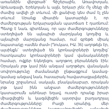
առանձին վերցրած` Գիշերային, Առավոտյան,
Արևագալի, Երեկոյան և այլն, երկար չեն: Ոչ մեկը մի
ժամից ավելի չի տևում, մի քանիսը կես ժամ էլ չեն
տևում: Սրանք միասին կատարելն է, որ
ժամերգության երկարացման պատճառ է դառնում:
Պետք է նաև գիտենալ, որ այս ժամերգությունները
ստեղծված են այնպիսի մարդկանց կողմից և
այնպիսի մարդկանց համար, ում գրեթե միակ
նպատակը «ամեն ժամ» (Ղուկաս, ԻԱ. 36) աղոթելն էր,
այսինքն` ստեղծված են կրոնավորների կողմից`
հատկապես կրոնավորների կամ վանականների
համար, ովքեր Եկեղեցու աղոթող բերաններն էին:
Օրական յոթ կամ ինն անգամ աղոթելու վանական
սովորությունը ժամանակի ընթացքում կամաց-
կամաց անցավ նաև հասարակ հավատացյալներին,
նրանց շրջանում, սակայն, բնականաբար, օրական
յոթ կամ ինն անջատ ժամերգությունների
կատարումն անհնար եղավ, ուստի դրանք իրար
միացվեցին և կազմվեցին այսօրվա բաղադրյալ
ժամերգությունները: Բացի սրանից, մեր
ժամերգությունները կարգավորվեցին այնպիսի