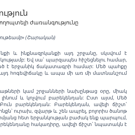
ւթյուն
կողոպտելի ժառանգությունը
ութեամբ» (Շարական)
ի և ինքնազրկանքի այդ շրջանը, սկսվում է
ությամբ: Եվ սա` պարզապես հիշեցնելու համար,
նված է երջանիկ ճակատագրի համար: Մեծ պահքը
րել այդ հոգեվիճակը և ապա մի առ մի մատնանշում
բաթների կամ շրջանների նախընթաց օրը, միակ
լինում և կոչվում բարեկենդան: Ըստ այսմ, Մեծ
Բուն բարեկենդան: Բարեկենդան, ավելի ճիշտ`
ինքն` ուրախ, զվարթ և շեն ապրել, բոլորիս ծանոթ
միմյանց հետ երջանկության բաժակ ենք պարպում,
Բարեկենդանը հակադիրը, ավելի ճիշտ` նպատակն է