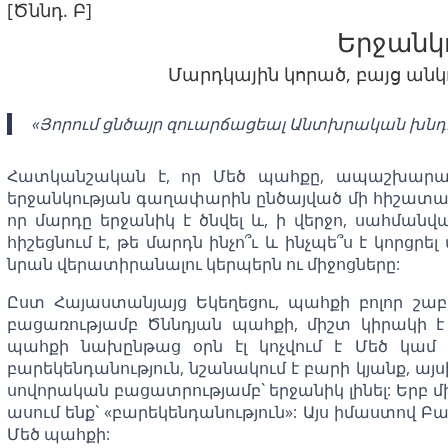
[Ծննդ. Բ]
Երջանկո
Մարդկային կորած, բայց ան
«Յորում ցնծայր զուարճացեալ Անտխրական խնդ
Հատկանշական է, որ Մեծ պահքը, ապաշխարանք
երջանկության գաղափարին ընծայված մի հիշատակ
որ մարդը երջանիկ է ծնվել և, ի վերջո, սահմա
հիշեցնում է, թե մարդն ինչո՞ւ և ինչպե՞ս է կորց
նրան վերատիրանալու կերպերն ու միջոցները:
Ըստ Հայաստանյայց Եկեղեցու, պահքի բոլոր շա
բացառությամբ Ծննդյան պահքի, միշտ կիրակի է 
պահքի նախընթաց օրն էլ կոչվում է Մեծ կամ 
բարեկենդանություն, նշանակում է բարի կյանք, այս
սովորական բացատրությամբ` երջանիկ լինել: Երբ 
ասում ենք` «բարեկենդանություն»: Այս իմաստով 
Մեծ պահքի: