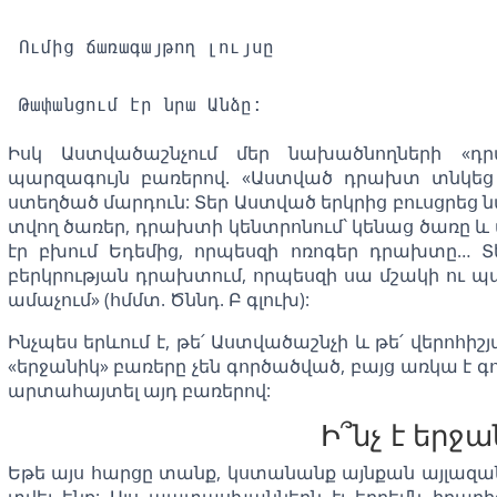
Ումից ճառագայթող լույսը
Թափանցում էր նրա Անձը:
Իսկ Աստվածաշնչում մեր նախածնողների «դ
պարզագույն բառերով. «Աստված դրախտ տնկեց Ե
ստեղծած մարդուն: Տեր Աստված երկրից բուսցրեց 
տվող ծառեր, դրախտի կենտրոնում` կենաց ծառը և 
էր բխում Եդեմից, որպեսզի ոռոգեր դրախտը… 
բերկրության դրախտում, որպեսզի սա մշակի ու պահ
ամաչում» (հմմտ. Ծննդ. Բ գլուխ):
Ինչպես երևում է, թե՛ Աստվածաշնչի և թե՛ վերոհի
«երջանիկ» բառերը չեն գործածված, բայց առկա է գո
արտահայտել այդ բառերով:
Ի՞նչ է երջա
Եթե այս հարցը տանք, կստանանք այնքան այլազ
տվել ենք: Այս պատասխաններն էլ երբեմն իրարից