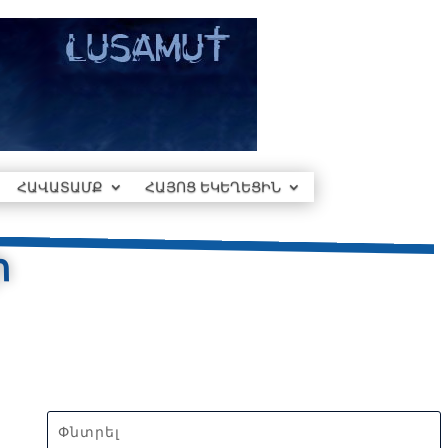
ՀԱՎԱՏԱՄՔ
ՀԱՅՈՑ ԵԿԵՂԵՑԻՆ
ի