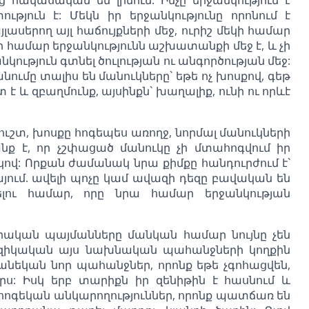
թյուն է: Մեկն իր երջանկությունը որոնում է
ասերող այլ հաճույքների մեջ, ուրիշ մեկի համար
 համար երջանկությունն աշխատանքի մեջ է, և չի
նկություն գտնել ծուլության ու անգործության մեջ:
ումը տալիս են մանուկները` եթե ոչ խոսքով, գեթ
 է և զբաղմունք, այսինքն` խաղալիք, ունի ու որևէ
ուշտ, խոսքը հոգեպես առողջ, նորմալ մանուկների
նք է, որ չշփացած մանուկը չի մտահոգվում իր
կով: Որքան ժամանակ նրա քիմքը հանդուրժում է`
նայում. ավելի պոչը կամ ավազի դեզը բավական են
ելու համար, որը նրա համար երջանկության
րական պայմանները մանկան համար նույնը չեն
 Ֆիզիկական այս նախնական պահանջների կողքին
տանեկան նոր պահանջներ, որոնք եթե չգոհացվեն,
երս: Իսկ երբ տարիքն իր զենիթին է հասնում և
ւ հոգեկան անկարողություններ, որոնք պատճառ են