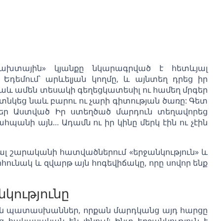
րախտային» կյանքը նկարագրված է հետևյալ
դեմում` արևելյան կողմը, և այնտեղ դրեց իր
նաև ամեն տեսակի գեղեցկատեսիլ ու համեղ մրգեր
տնկեց նաև բարու ու չարի գիտության ծառը: Գետ
Տեր Աստված Իր ստեղծած մարդուն տեղավորեց
պանի այն… Ադամն ու իր կինը մերկ էին ու չէին
շյալ շարականի հատվածներում «երջանկություն» և
հունակ և զվարթ այն հոգեվիճակը, որը սովոր ենք
նկությունը
ան պատասխաններ, որքան մարդկանց այդ հարցը
 հակասական են լինում: Ինչը երջանկություն է