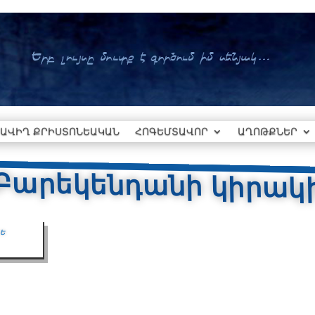
ԱՎԻՂ ՔՐԻՍՏՈՆԵԱԿԱՆ
ՀՈԳԵՄՏԱՎՈՐ
ԱՂՈԹՔՆԵՐ
Բարեկենդանի կիրակ
ե