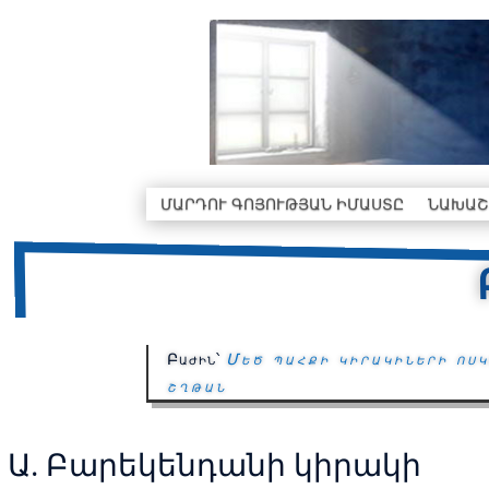
ՄԱՐԴՈՒ ԳՈՅՈՒԹՅԱՆ ԻՄԱՍՏԸ
ՆԱԽԱՇ
Բաժին՝
Մեծ պահքի կիրակիների ոսկ
շղթան
Ա. Բարեկենդանի կիրակի