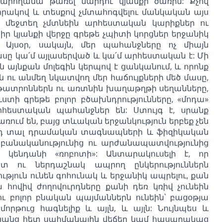
չկարողանա թառել մարդու կյանքի ծառին: Քչով
որակով և տեսքով չմտահոգվելու մանկական այս
և մեջտեղ չմտնեին արհեստական կարիքներ ու
ր կյանքի վերջը գրեթե չպիտի կորցներ երջանիկ
ը: Այսօր, սակայն, մեր պահանջները ոչ միայն
սը կա՛մ այլասերված և կա՛մ արհեստական է: Մի
դն այնքան մոլեգին կերպով է ցանկանում, և որոնք
 ու անմեղ նկատվող մեր հաճույքների մեծ մասը,
ոթատրոններն ու առտնին խաղաթղթի սեղանները,
ւստի գրեթե բոլոր բծախնդրությունները, «մոդա»
արհեստական պահանջներ են: Ստույգ է, սրանք
ում են, բայց տևական երջանկություն երբեք չեն
ւնդ տալ դրամական տագնապների և ֆիզիկական
ր բանականությունից ու արժանապատվությունից
ն կենդանի «ռոբոտի»: Անտարակուսելի է, որ
 ու ներդաշնակ ապրող ընկերություններն
թյուն ունեն գոհունակ և երջանիկ ապրելու, քան
հովիվ ժողովուրդները քանի դեռ կռիվ չունեին
ու բոլոր բնական պայմաններն ունեին` բացօթյա
որթուց հագնելիք և այլն, և այլն: Նույնպես և
իմյանց հետ սահմանային վեճեր կամ հասարակաց