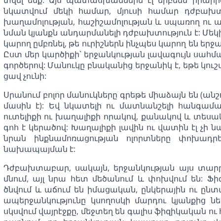
նկատվում մեկի համար, մյուսի համար դժբախտու
խաղամոլության, հաշիշամոլության և սպառող ու այլ
նման կյանքն անդարմանելի դժբախտություն է: Մեկի
կարող ըմբռնել, թե ուրիշներն ինչպես կարող են երջա
Ըստ մեր կարծիքի` երջանկության լավագույն սահման
գործերով: Մանուկը բնականից երջանիկ է, եթե կուշտ
ցավ չունի:
Սրանում բոլոր մանուկները գրեթե միաձայն են (անշ
մասին է): Եվ նկատելի ու մատնանշելի հանգամա
ուտելիքի ու խաղալիքի որակով, քանակով և տեսա
գոհ է կերածով: Խաղալիքի լավին ու վատին էլ չի 
նրան ինքնամոռացության ոլորտները փոխադր
նախապայման է:
Դժբախտաբար, սակայն, երջանկության այս տար
մնում, այլ նրա հետ մեծանում և փոխվում են:
ծնվում և աճում են իմացական, ընկերային ու ըն
ապերջանկությունը կսողոսկի մարդու կյանքից ն
սկսվում վայրէջքը, մեջտեղ են գալիս ֆիզիկական ո