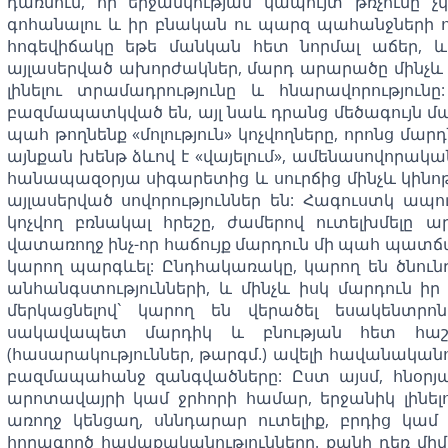
դառնում, որ երջանկության կապույտ թռչունը 
գոհանալու և իր բնական ու պարզ պահանջների 
հոգեվիճակը եթե մանկան հետ նորմալ աճեր, 
այլասերված ախորժակներ, մարդ արարածը մինչև ի
լինելու տրամադրությունը և հնարավորություն
բազմապատկված են, այլ նաև դրանց մեծագույն մա
պահ թողնենք «մոլություն» կոչվողները, որոնց մար
այնքան խենթ ձևով է «վայելում», ամենասովորական
հանապազօրյա սիգարետից և սուրճից մինչև կին
այլասերված սովորություններ են: Հագուստկ ապո
կոչվող բռնակալ հրեշը, ժամերով ուտելխմելը 
վատառողջ ինչ-որ հաճույք մարդուն մի պահ պատճառ
կարող պարգևել: Ընդհակառակը, կարող են ծնո
անհանգստությունների, և մինչև իսկ մարդուն ի
մերկացնելով` կարող են վերածել եսակենտրո
սակավապետ մարդիկ և բնության հետ հաշտ
(հասարակություններ, թարգմ.) ավելի հավանականու
բազմապահանջ զանգվածները: Ըստ այսմ, հնօրյա 
արոտավայրի կամ ջրհորի համար, երջանիկ լինել
առողջ կենցաղ, սննդարար ուտելիք, բրդից կամ մ
հողագործ հավաքականությունները. քանի դեռ մ