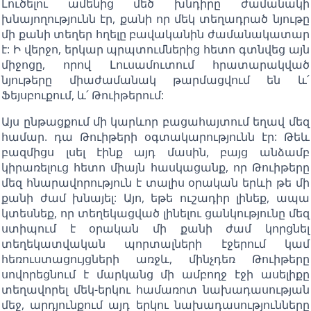
Լուծելու ամենից մեծ խնդիրը ժամանակի
խնայողությունն էր, քանի որ մեկ տեղադրած նյութը
մի քանի տեղեր հղելը բավականին ժամանակատար
է: Ի վերջո, երկար պրպտումներից հետո գտնվեց այն
միջոցը, որով Լուսամուտում հրատարակված
նյութերը միաժամանակ թարմացվում են և՛
Ֆեյսբուքում, և՛ Թուիթերում:
Այս ընթացքում մի կարևոր բացահայտում եղավ մեզ
համար. դա Թուիթերի օգտակարությունն էր: Թեև
բազմիցս լսել էինք այդ մասին, բայց անձամբ
կիրառելուց հետո միայն հասկացանք, որ Թուիթերը
մեզ հնարավորություն է տալիս օրական երևի թե մի
քանի ժամ խնայել: Այո, եթե ուշադիր լինեք, ապա
կտեսնեք, որ տեղեկացված լինելու ցանկությունը մեզ
ստիպում է օրական մի քանի ժամ կորցնել
տեղեկատվական պորտալների էջերում կամ
հեռուստացույցների առջև, մինչդեռ Թուիթերը
սովորեցնում է մարկանց մի ամբողջ էջի ասելիքը
տեղավորել մեկ-երկու համառոտ նախադասության
մեջ, արդյունքում այդ երկու նախադասությունները