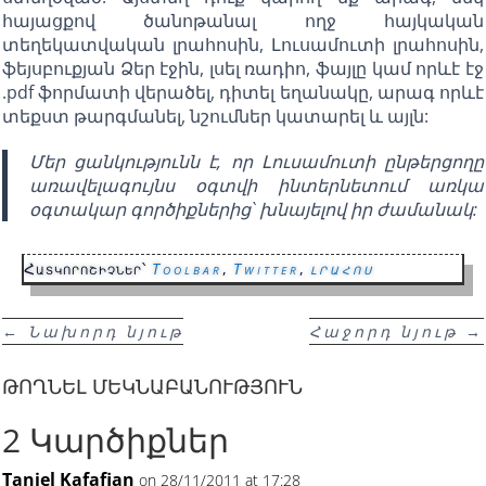
հայացքով ծանոթանալ ողջ հայկական
տեղեկատվական լրահոսին, Լուսամուտի լրահոսին,
ֆեյսբուքյան Ձեր էջին, լսել ռադիո, ֆայլը կամ որևէ էջ
.pdf ֆորմատի վերածել, դիտել եղանակը, արագ որևէ
տեքստ թարգմանել, նշումներ կատարել և այլն:
Մեր ցանկությունն է, որ Լուսամուտի ընթերցողը
առավելագույնս օգտվի ինտերնետում առկա
օգտակար գործիքներից` խնայելով իր ժամանակ:
Հատկորոշիչներ՝
Toolbar
,
Twitter
,
լրահոս
←
Նախորդ նյութ
Հաջորդ նյութ
→
ԹՈՂՆԵԼ ՄԵԿՆԱԲԱՆՈՒԹՅՈՒՆ
2 Կարծիքներ
Taniel Kafafian
on 28/11/2011 at 17:28