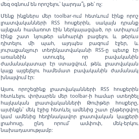
մեզ օգնում են որոշելու` կարդա՞լ, թե` ոչ:
Մենք ինքներս մեր toolbar-ում հետևում էինք որոշ
լրատվականների RSS հոսքերին, սակայն դրանք
այնքան համառոտ էին ներկայացված, որ ստիպում
էինք շատ նյութեր անհարկի բացելու և թերևս
դիտելու մի պահ, այդպես բազում էջեր, և
յուրաքանչյուր տեղեկատվականի RSS-ը պետք էր
առանձին ստուգել, որ բավականին
ժամանակատար էր ստացվում, թեև լրատվական
կայք այցելելու համեմատ բավականին ժամանակ
խնայվում էր:
Այսու որոշեցինք լրատվականների RSS հոսքերին
հետևելու փոխարեն մեր toolbar-ի համար ստեղծել
հայկական լրատվականների Թուիթեր հոսքերը,
այսինքն` մեկ էջից հետևել ամենից շատ ընթերցվող
կամ ամենից հեղինակավոր լրատվական կայքերի
լրահոսը, ընդ որում` ամփոփ, մեկ-երկու
նախադասությամբ: