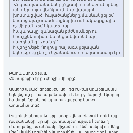
ՙՀոգեգալստականները՚(քանի որ սկզբում իրենց
անունը հոլովվեց)կրում Աստվածային
խոստացված հալածանքները։մասնակցել եմ
նրանց պաշտանմունքներին ու հակագրքային
ոչ մի բան չեմ նկատել։այլ
հակառակը՝.զանազան բժժկումներ ու
հրաշքներ։հիմա ես ոնց անվանեմ այղ
մարդկանց ՙԱղանղ՚՞։
Ի վերջո.եթե Պողոսը հայ առաքելական
եկեղեցուց չեր.չի նշանակում.որ աղանդավոր էր։
Բարև Ակունք ջան,
Հետաքրքիր էր քո վերջին միտքը:
Անկեղծ ասած` երբեք չեմ լսել, թե ով Հայ Առաքելական
եկեղեցուց չէ, նա աղանդավոր է: Լուրջ մարդ չեմ կարող
համարել նրան, ով այսպիսի կարծիք կարող է
արտահայտել:
Իսկ ընդհանրապես երբ խոսքը վերաբերում է որևէ այլ
դավանանքի, կրոնի, վարդապետության հետևող
մարդկանց, ես անձամբ միջամտում եմ` ասելով որ մենք
մեզ նմանին դեմ չենք կարող լինել, այլ հարց է որ կարող