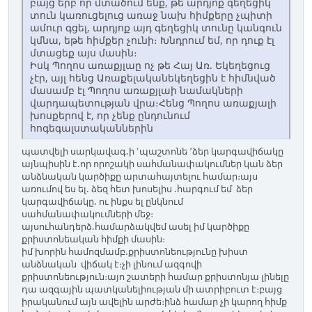
բայց երբ որ մտածում ենք, թե արդյոք գեղեցիկ
տուն կառուցելուց առաջ նախ հիմքերը չպիտի
ամուր գցել, արդյոք այդ գեղեցիկ տունը կանգուն
կմնա, եթե հիմքեր չունի։ Խնդրում եմ, որ դուք էլ
մտացեք այս մասին։
Իսկ Պողոս առաքյլաը ոչ թե Հայ Առ. Եկեղեցուց
չէր, այլ հենց Առաքելականեկեղեցին է հիմնված
մասամբ էլ Պողոս առաքյլաի նամակների
վարդապետության վրա։Հենց Պողոս առաքյալի
խոսքերով է, որ չենք ընդունում
հոգեգալստականներին
պատվելի սարկավագ.ի ՙպաշտոնե ՚ձեր կարգավիճակը
այնպիսին է.որ որոշակի սահմանափակումներ կան ձեր
անձնական կարծիքը արտահայտելու համար։այս
առումով ես ել. ձեզ հետ խոսելիս .հարգում եմ ձեր
կարգավիճակը. ու ինքս ել ընկնում
սահմանափակումների մեջ։
այսուհանդերձ.համարձակվեմ ասել իմ կարծիքը
քրիստոնեական հիմքի մասին։
իմ խորին համոզմամբ.քրիստոնեությունը խիստ
անձնական վիճակ է։չի լինում ազգովի
քրիստոնեություն։այո շատերի համար քրիստոնյա լինելը
դա ազգային պատկանելիության մի ատրիբուտ է։բայց
իրականում այն ավելին արժե։ինձ համար չի կարող հիմք