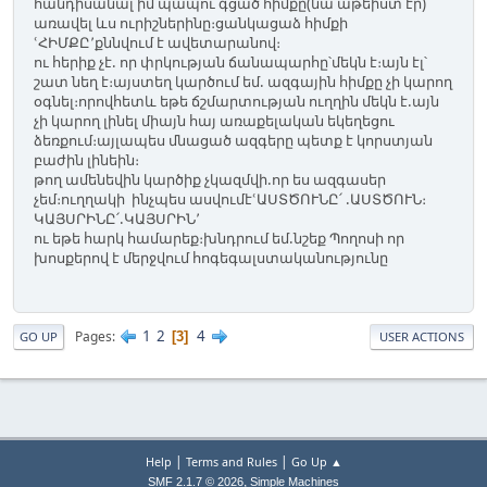
հանդիսանալ իմ պապու գցած հիմքը(նա աթեիստ էր)
առավել ևս ուրիշներինը։ցանկացաձ հիմքի
ՙՀԻՄՔԸ՚քննվում է ավետարանով։
ու հերիք չէ. որ փրկության ճանապարհը՝մեկն է։այն էլ՝
շատ նեղ է։այստեղ կարծում եմ. ազգային հիմքը չի կարող
օգնել։որովհետև եթե ճշմարտության ուղղին մեկն է.այն
չի կարող լինել միայն հայ առաքելական եկեղեցու
ձեռքում։այլապես մնացած ազգերը պետք է կորստյան
բաժին լինեին։
թող ամենեվին կարծիք չկազմվի.որ ես ազգասեր
չեմ։ուղղակի ինչպես ասվումէՙԱՍՏԾՈՒՆԸ՛ .ԱՍՏԾՈՒՆ։
ԿԱՅՍՐԻՆԸ՛.ԿԱՅՍՐԻՆ՚
ու եթե հարկ համարեք։խնդրում եմ.նշեք Պողոսի որ
խոսքերով է մերջվում հոգեգալստականությունը
1
2
4
Pages
3
GO UP
USER ACTIONS
|
|
Help
Terms and Rules
Go Up ▲
,
SMF 2.1.7 © 2026
Simple Machines