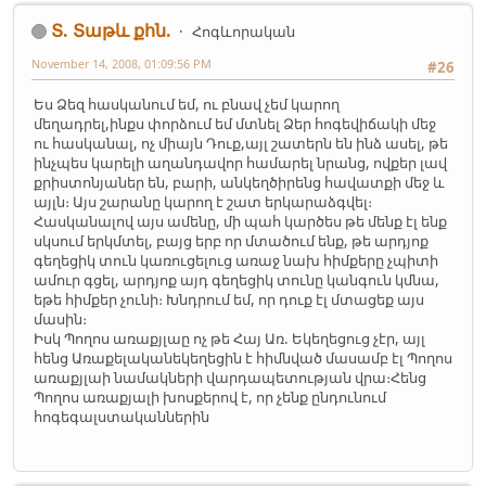
Տ. Տաթև քհն.
Հոգևորական
November 14, 2008, 01:09:56 PM
#26
Ես Ձեզ հասկանում եմ, ու բնավ չեմ կարող
մեղադրել,ինքս փորձում եմ մտնել Ձեր հոգեվիճակի մեջ
ու հասկանալ, ոչ միայն Դուք,այլ շատերն են ինձ ասել, թե
ինչպես կարելի աղանդավոր համարել նրանց, ովքեր լավ
քրիստոնյաներ են, բարի, անկեղծիրենց հավատքի մեջ և
այլն։ Այս շարանը կարող է շատ երկարաձգվել։
Հասկանալով այս ամենը, մի պահ կարծես թե մենք էլ ենք
սկսում երկմտել, բայց երբ որ մտածում ենք, թե արդյոք
գեղեցիկ տուն կառուցելուց առաջ նախ հիմքերը չպիտի
ամուր գցել, արդյոք այդ գեղեցիկ տունը կանգուն կմնա,
եթե հիմքեր չունի։ Խնդրում եմ, որ դուք էլ մտացեք այս
մասին։
Իսկ Պողոս առաքյլաը ոչ թե Հայ Առ. Եկեղեցուց չէր, այլ
հենց Առաքելականեկեղեցին է հիմնված մասամբ էլ Պողոս
առաքյլաի նամակների վարդապետության վրա։Հենց
Պողոս առաքյալի խոսքերով է, որ չենք ընդունում
հոգեգալստականներին