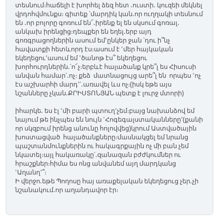
տեսնում։հաճելի է խորհել ձեզ հետ .ուստի. կուզեի մեկնել
վրդոհվմունքս։ գիտեք ՝մարդիկ կան.որ ուղղակի տեսնում
են .որ բոլորը գոռում են՜.իրենք ել են սկսում գոռալ.
անկախ իրենցից։դեպքեր են եղել.երբ այդ
գոռգրացողներին ասում եմՙընկեր ջան ՝դու ի՞նչ
հավատքի հետևորդ էս։ասում է ՙմեր հայկական
եկեղեցու՚ասում եմ ՙծանոթ էս՞ եկեղեցու
խորհուրդներին.՝ո՜չ։երբևէ հալածանք կրե՞լ ես Հիսուսի
անվան համար՝.ոչ։ քեձ մատնացույց արե՞լ են որպես ՙոչ
էս աշխարհի մարդ՚՝.առավել ևս ոչ։(իսկ եթե այս
նշանները չկան.ՔՐԻՍՏՈՆՅԱՆ պետք է լուրջ մտորի)
իհարկե. ես էլ ՙմի բարի պտուղ՚չեմ։բայց նախանձով եմ
նայում թե ինչպես են նույն ՙՀոգեգալստականները՚(քանի
որ սկզբում իրենց անունը հոլովվեց)կրում Աստվածային
խոստացված հալածանքները։մասնակցել եմ նրանց
պաշտանմունքներին ու հակագրքային ոչ մի բան չեմ
նկատել։այլ հակառակը՝.զանազան բժժկումներ ու
հրաշքներ։հիմա ես ոնց անվանեմ այղ մարդկանց
ՙԱղանղ՚՞։
Ի վերջո.եթե Պողոսը հայ առաքելական եկեղեցուց չեր.չի
նշանակում.որ աղանդավոր էր։