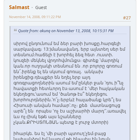
Salmast
Guest
November 14, 2008, 09:11:22 PM
#27
Quote from: akunq on November 13, 2008, 10:15:31 PM
սիրով ընդունում եմ ձեր բարի խոսքը.հարգելի
սարկավագ։ 13:)մանավանդ. երբ այնտեղ սեր եմ
տեսնում։հաճելի է խորհել ձեզ հետ .ուստի.
կուզեի մեկնել վրդոհվմունքս։ գիտեք ՝մարդիկ
կան.որ ուղղակի տեսնում են .որ բոլորը գոռում
են՜.իրենք ել են սկսում գոռալ. անկախ
իրենցից։դեպքեր են եղել.երբ այդ
գոռգրացողներին ասում եմՙընկեր ջան ՝դու ի՞նչ
հավատքի հետևորդ էս։ասում է ՙմեր հայկական
եկեղեցու՚ասում եմ ՙծանոթ էս՞ եկեղեցու
խորհուրդներին.՝ո՜չ։երբևէ հալածանք կրե՞լ ես
Հիսուսի անվան համար՝.ոչ։ քեձ մատնացույց
արե՞լ են որպես ՙոչ էս աշխարհի մարդ՚՝.առավել
ևս ոչ։(իսկ եթե այս նշանները
չկան.ՔՐԻՍՏՈՆՅԱՆ պետք է լուրջ մտորի)
իհարկե. ես էլ ՙմի բարի պտուղ՚չեմ։բայց
նախանձով եմ նայում թե ինչպես են նույն