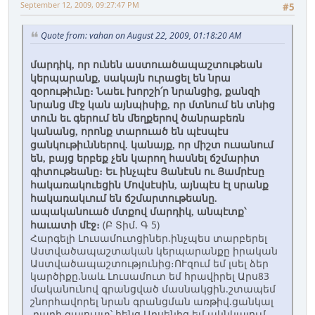
September 12, 2009, 09:27:47 PM
#5
Quote from: vahan on August 22, 2009, 01:18:20 AM
մարդիկ, որ ունեն աստուածապաշտութեան
կերպարանք, սակայն ուրացել են նրա
զօրութիւնը։ Նաեւ խորշի՛ր նրանցից, քանզի
նրանց մէջ կան այնպիսիք, որ մտնում են տնից
տուն եւ գերում են մեղքերով ծանրաբեռն
կանանց, որոնք տարուած են պէսպէս
ցանկութիւններով. կանայք, որ միշտ ուսանում
են, բայց երբեք չեն կարող հասնել ճշմարիտ
գիտութեանը։ Եւ ինչպէս Յանէսն ու Յամրէսը
հակառակուեցին Մովսէսին, այնպէս էլ սրանք
հակառակւում են ճշմարտութեանը.
ապականուած մտքով մարդիկ, անպէտք՝
(Բ Տիմ. Գ 5)
հաւատի մէջ։
Հարգելի Լուսամուտցիներ.ինչպես տարբերել
Աստվածապաշտական կերպարանքը իրական
Աստվածապաշտությունից։ՈՒզում եմ լսել ձեր
կարծիքը.նաև Լուսամուտ եմ հրավիրել Արս83
մականունով գրանցված մասնակցին.շտապեմ
շնորհավորել նրան գրանցման առթիվ.ցանկալ
բարի գալուստ՝ հենց Արսենից եմ ակնկալում