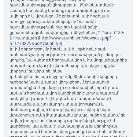
ուսումնասիրության վերաբերյալ, ինչի նկատմամբ
թեմայի հեղինակը կարծիք արտահայտեց, որ դա
ավելորդ է և վտանգում է քրիստոնյայի հոգեկան
առողջությունը, ակնարկելով, որ Ղուրանի
ուսումնասիրությունն ինձ ետ կկանգնեցնի
քրիստոնեական հավատքից և մեջբերելով Բ Պետ․ Բ 20-
21 հատվածը (
http://www.akumb.am/showpost.php?
p=1773875&postcount=50
)
ե․
իմ դիրքորոշումը հետևյալն է․ եթե որևէ բան
անհրաժեշտ խորությամբ ուսումնասիրված չէ մարդու
կողմից, նա չպետք է հեղինակավոր և համոզված կարծիք
արտահայտի նյութի վերաբերյալ։ Այդ սկզբունքը ես
փորձում եմ կիրառել ինքս։
զ․
կոնկրետ իմ այս մեջբերումը Տիմոթեոսին երկրորդ
ուղերձից նախ և առաջ վերաբերում էր այսպիսի
պահվածքին․ երբ մարդ չի ուսումնասիրել որևէ բան,
սակայն հեղինակավոր կարծիքներ է արտահայտում՝
ստեղծելով գիտուն (ինչպես նաև՝ աստվածասեր և
աստվածապաշտ) մարդու տպավորություն և
մանիպուլյացիայի ենթարկելով իր ունկնդիրների
մտածողությունը (հատկապես նրանց, ովքեր զլանում են
ավելի խորը ուսումնասիրել արծարծվող նյութը)։ Իմ
կարծիքով՝ սա առկա է, մասնավորապես վերոհիշյալ
տեսանյութում հանդես եկող քարոզչի մոտ։ Իսկ անձամբ
vahan
-ին սա կարող է վերաբերել այնքանով, որքանով նա