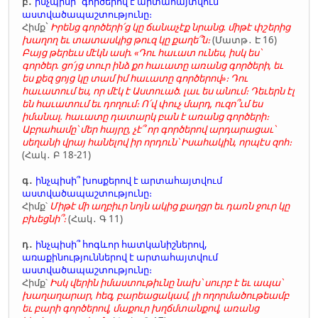
բ․
ինչպիսի՞ գործերով է արտահայտվում
աստվածապաշտությունը։
Հիմք`
Իրենց գործերի՛ց կը ճանաչէք նրանց. միթէ փշերից
խաղող եւ տատասկից թուզ կը քաղե՞ն։
(Մատթ․ Է 16)
Բայց թերեւս մէկն ասի. «Դու հաւատ ունես, իսկ ես՝
գործեր. ցո՛յց տուր ինձ քո հաւատը առանց գործերի, եւ
ես քեզ ցոյց կը տամ իմ հաւատը գործերով»։ Դու
հաւատում ես, որ մէկ է Աստուած. լաւ ես անում։ Դեւերն էլ
են հաւատում եւ դողում։ Ո՛վ փուչ մարդ, ուզո՞ւմ ես
իմանալ. հաւատը դատարկ բան է առանց գործերի։
Աբրահամը՝ մեր հայրը, չէ՞ որ գործերով արդարացաւ՝
սեղանի վրայ հանելով իր որդուն՝ Իսահակին, որպէս զոհ։
(Հակ․ Բ 18-21)
գ․
ինչպիսի՞ խոսքերով է արտահայտվում
աստվածապաշտությունը։
Հիմք՝
Միթէ մի աղբիւր նոյն ակից քաղցր եւ դառն ջուր կը
բխեցնի՞։
(Հակ․ Գ 11)
դ․
ինչպիսի՞ հոգևոր հատկանիշներով,
առաքինություններով է արտահայտվում
աստվածապաշտությունը։
Հիմք՝
Իսկ վերին իմաստութիւնը նախ՝ սուրբ է եւ ապա՝
խաղաղարար, հեզ, բարեացակամ, լի ողորմածութեամբ
եւ բարի գործերով, մաքուր խղճմտանքով, առանց