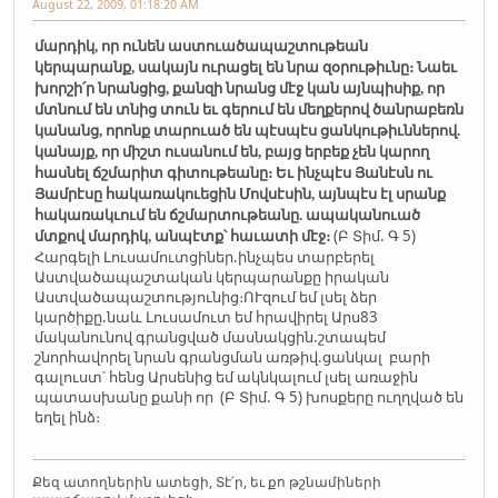
August 22, 2009, 01:18:20 AM
մարդիկ, որ ունեն աստուածապաշտութեան
կերպարանք, սակայն ուրացել են նրա զօրութիւնը։ Նաեւ
խորշի՛ր նրանցից, քանզի նրանց մէջ կան այնպիսիք, որ
մտնում են տնից տուն եւ գերում են մեղքերով ծանրաբեռն
կանանց, որոնք տարուած են պէսպէս ցանկութիւններով.
կանայք, որ միշտ ուսանում են, բայց երբեք չեն կարող
հասնել ճշմարիտ գիտութեանը։ Եւ ինչպէս Յանէսն ու
Յամրէսը հակառակուեցին Մովսէսին, այնպէս էլ սրանք
հակառակւում են ճշմարտութեանը. ապականուած
(Բ Տիմ. Գ 5)
մտքով մարդիկ, անպէտք՝ հաւատի մէջ։
Հարգելի Լուսամուտցիներ.ինչպես տարբերել
Աստվածապաշտական կերպարանքը իրական
Աստվածապաշտությունից։ՈՒզում եմ լսել ձեր
կարծիքը.նաև Լուսամուտ եմ հրավիրել Արս83
մականունով գրանցված մասնակցին.շտապեմ
շնորհավորել նրան գրանցման առթիվ.ցանկալ բարի
գալուստ՝ հենց Արսենից եմ ակնկալում լսել առաջին
պատասխանը քանի որ (Բ Տիմ. Գ 5) խոսքերը ուղղված են
եղել ինձ։
Քեզ ատողներին ատեցի, Տէ՛ր, եւ քո թշնամիների