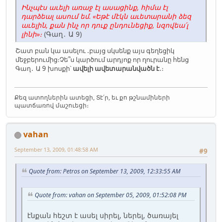
Ինչպէս աւելի առաջ էլ ասացինք, հիմա էլ
դարձեալ ասում եմ. «Եթէ մէկն աւետարանի ձեզ
աւելին, քան ինչ որ դուք ընդունեցիք, նզովեա՛լ
լինի»։
(Գաղ․ Ա 9)
Շատ բան կա ասելու .բայց սկսենք այս գեղեցիկ
մեջբերումից։Չե՞ս կարծում արդյոք որ ղուրանը հենց
Գաղ․ Ա 9 խոսքի՝
ավելի ավետարանվածն է
.։
Քեզ ատողներին ատեցի, Տէ՛ր, եւ քո թշնամիների
պատճառով մաշուեցի։
vahan
September 13, 2009, 01:48:58 AM
#9
Quote from: Petros on September 13, 2009, 12:33:55 AM
Quote from: vahan on September 05, 2009, 01:52:08 PM
էնքան հեշտ է ասել սիրել, ներել, ծառայել