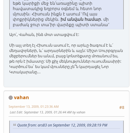
եթե կարիքի մեջ են՝առաջինը պիտի
հավատակից եղբորս օգնեմ և հետո նոր
մյուսին։ Հիսուսն ինքն է ասում ՙՈվ այս
փոքրիկներից մեկին.
իմ անվան համար
. մի
բաժակ ջուր տա՝իր վարձքը պիտի ստանա՚
Այո՛, Վահան, ինձ մոտ ստացվում է:
Մի այլ տեղ էլ Հիսուսն ասում է, որ արևը ծագում է և՛
մեղավորների, և՛ արդարներին և այլն: Միշտ Սուրբգրյան
մեջբերումներ ես անւմ, բայց կոնտեքստը մոռանում ես,
թե որն է իմաստը: Մի քիչ մեկնություններ ուսումնասիրի:
Կարծում ես` ես կամ մյուսները չե՞ն կարդացել Նոր
Կտակարանը...
vahan
September 13, 2009, 01:23:36 AM
#8
Last Edit
: September 13, 2009, 01:26:44 AM by vahan
Quote from: ars83 on September 12, 2009, 09:28:19 PM