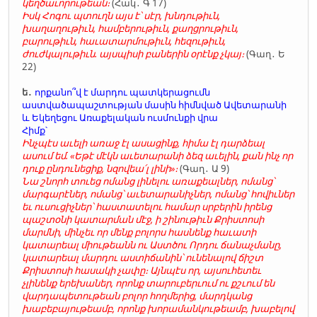
կեղծաւորութեան։
(Հակ․ Գ 17)
Իսկ Հոգու պտուղն այս է՝ սէր, խնդութիւն,
խաղաղութիւն, համբերութիւն, քաղցրութիւն,
բարութիւն, հաւատարմութիւն, հեզութիւն,
ժուժկալութիւն. այսպիսի բաներին օրէնք չկայ։
(Գաղ․ Ե
22)
ե․
որքանո՞վ է մարդու պատկերացումն
աստվածապաշտության մասին հիմնված Ավետարանի
և Եկեղեցու Առաքելական ուսմունքի վրա
Հիմք՝
Ինչպէս աւելի առաջ էլ ասացինք, հիմա էլ դարձեալ
ասում եմ. «Եթէ մէկն աւետարանի ձեզ աւելին, քան ինչ որ
դուք ընդունեցիք, նզովեա՛լ լինի»։
(Գաղ․ Ա 9)
Նա շնորհ տուեց ոմանց լինելու առաքեալներ, ոմանց՝
մարգարէներ, ոմանց՝ աւետարանիչներ, ոմանց՝ հովիւներ
եւ ուսուցիչներ՝ հաստատելու համար սրբերին իրենց
պաշտօնի կատարման մէջ, ի շինութիւն Քրիստոսի
մարմնի, մինչեւ որ մենք բոլորս հասնենք հաւատի
կատարեալ միութեանն ու Աստծու Որդու ճանաչմանը,
կատարեալ մարդու աստիճանին՝ ունենալով ճիշտ
Քրիստոսի հասակի չափը։ Այնպէս որ, այսուհետեւ
չլինենք երեխաներ, որոնք տարուբերւում ու քշւում են
վարդապետութեան բոլոր հողմերից, մարդկանց
խաբեբայութեամբ, որոնք խորամանկութեամբ, խաբելով