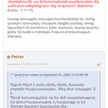
մոլորեցնում են. այլ ճշմարտութեամբ ապրելով սիրոյ մէջ,
ամէն բան աճեցնենք նրա՛ մէջ, որ գլուխն է՝ Քրիստոս։
(Եփես․ Դ 11-15)
Սրանք արտաքին, երևացող հատկանիշներ են, որոնք
կարելի է դիտարկել։ Մնացած, ներքին բաները, որոնք
նկատելի է են Աստծուն և իրեն՝ մարդուն, մարդը կարող է
քննել՝ իր խղճի և Եկեղեցու հոգևոր փորձառության
միջոցով։
Petros
September 13, 2009, 12:33:55 AM
#7
Quote from: vahan on September 05, 2009, 01:52:08 PM
էնքան հեշտ է ասել սիրել, ներել, ծառայել
բոլորին հավասարապես։ Քեզ մոտ ստացվու՞մ
է։
Պիտի խոստովանեմ. որ ես մեծ տարբերություն
եմ դնում հավատացող. և հավատքը ու իմ
Տիրոջը ծաղրող մարդկանց մեջ։