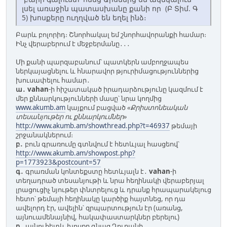
լսել առաջին պատասխանը քանի որ (Բ Տիմ. Գ
5) խոսքերը ուղղված են եղել ինձ։
Բարև բոլորիդ։ Շնորհակալ եմ շնորհավորանքի համար։
Ինչ վերաբերում է մեջբերմանը․․․
Մի քանի պարզաբանում՝ պատկերն ամբողջապես
ներկայացնելու և հնարավոր թյուրիմացություններից
խուսափելու համար․
ա․
vahan
-ի հիշատակած իրադարձությունը կազմում է
մեր քննարկությունների մասը՝ նրա կողմից
www.akumb.am
կայքում բացված
«Քրիստոնեական
տեսանյութեր ու քննարկումներ»
http://www.akumb.am/showthread.php?t=46937
թեմայի
շրջանակներում։
բ․
բուն գրառումը գտնվում է հետևյալ հասցեով՝
http://www.akumb.am/showpost.php?
p=1773923&postcount=57
գ․
գրառման կոնտեքստը հետևյալն է․
vahan
-ի
տեղադրած տեսանյութի և նրա հեղինակի վերաբերյալ
լրացուցիչ նյութեր փնտրելուց և դրանք հրապարակելուց
հետո՝ թեմայի հեղինակը կարծիք հայտնեց, որ դա
ավելորդ էր, ավելին՝ զրպարտություն էր (առանց,
այնուամենայնիվ, հակափաստարկներ բերելու)
դ․
այնուհետև խոսքը գնաց Ղուրանի