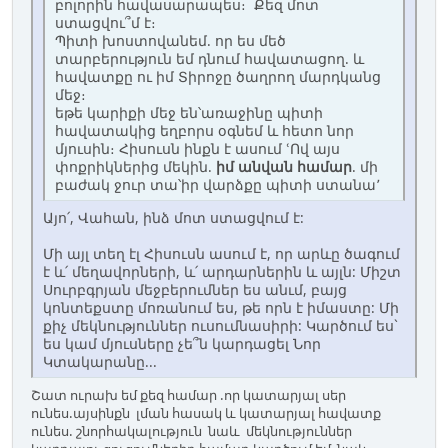
բոլորին հավասարապես։ Քեզ մոտ
ստացվու՞մ է։
Պիտի խոստովանեմ. որ ես մեծ
տարբերություն եմ դնում հավատացող. և
հավատքը ու իմ Տիրոջը ծաղրող մարդկանց
մեջ։
եթե կարիքի մեջ են՝առաջինը պիտի
հավատակից եղբորս օգնեմ և հետո նոր
մյուսին։ Հիսուսն ինքն է ասում ՙՈվ այս
փոքրիկներից մեկին.
իմ անվան համար
. մի
բաժակ ջուր տա՝իր վարձքը պիտի ստանա՚
Այո՛, Վահան, ինձ մոտ ստացվում է:
Մի այլ տեղ էլ Հիսուսն ասում է, որ արևը ծագում
է և՛ մեղավորների, և՛ արդարներին և այլն: Միշտ
Սուրբգրյան մեջբերումներ ես անւմ, բայց
կոնտեքստը մոռանում ես, թե որն է իմաստը: Մի
քիչ մեկնություններ ուսումնասիրի: Կարծում ես`
ես կամ մյուսները չե՞ն կարդացել Նոր
Կտակարանը...
Շատ ուրախ եմ քեզ համար .որ կատարյալ սեր
ունես.այսինքն լման հասակ և կատարյալ հավատք
ունես. շնորհակալություն նաև մեկնություններ