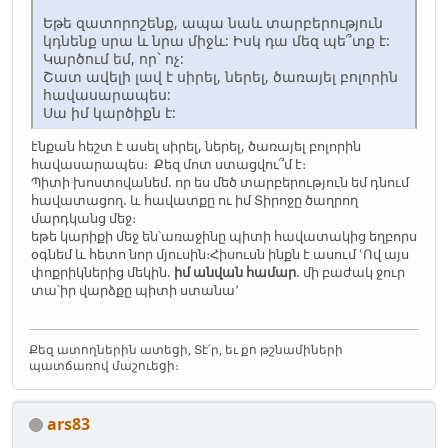
Եթե զատորոշենք, ապա նաև տարբերություն
կդնենք սրա և նրա միջև: Իսկ դա մեզ պե՞տք է:
Կարծում եմ, որ` ոչ:
Շատ ավելի լավ է սիրել, ներել, ծառայել բոլորին
հավասարապես:
Սա իմ կարծիքն է:
էնքան հեշտ է ասել սիրել, ներել, ծառայել բոլորին
հավասարապես։ Քեզ մոտ ստացվու՞մ է։
Պիտի խոստովանեմ. որ ես մեծ տարբերություն եմ դնում
հավատացող. և հավատքը ու իմ Տիրոջը ծաղրող
մարդկանց մեջ։
եթե կարիքի մեջ են՝առաջինը պիտի հավատակից եղբորս
օգնեմ և հետո նոր մյուսին։Հիսուսն ինքն է ասում ՙՈվ այս
փոքրիկներից մեկին.
իմ անվան համար
. մի բաժակ ջուր
տա՝իր վարձքը պիտի ստանա՚
Քեզ ատողներին ատեցի, Տէ՛ր, եւ քո թշնամիների
պատճառով մաշուեցի։
ars83