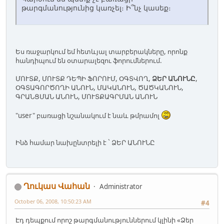
թարգմանությունից կառչել։ Ի՞նչ կասեք։
Ես ռաջարկում եմ հետևյալ տարբերակները, որոնք
հանդիպում են օտարալեզու ֆորումներում.
ՄՈՒՏՔ, ՄՈՒՏՔ ԴԵՊԻ ՖՈՐՈՒՄ, ՕԳՏՎՈՂ,
ՁԵՐ ԱՆՈՒՆԸ
,
ՕԳՏԱԳՈՐԾՈՂԻ ԱՆՈՒՆ, ՄԱԿԱՆՈՒՆ, ԾԱԾԿԱՆՈՒՆ,
ԳՐԱՆՑՄԱՆ ԱՆՈՒՆ, ՄՈՒՏՔԱԳՐՄԱՆ ԱՆՈՒՆ
"user" բառացի նշանակում է նաև թմրամոլ
Ինձ համար նախընտրելի է ` ՁԵՐ ԱՆՈՒՆԸ
Ղուկաս Վահան
Administrator
October 06, 2008, 10:50:23 AM
#4
Էդ դեպքում որոշ թարգմանություններում կլինի «Ձեր