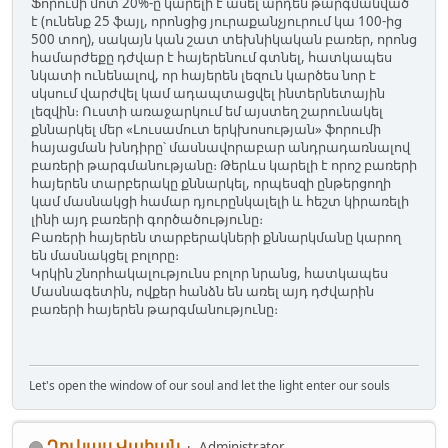
Ֆորումի մոտ 20%-ը կարելի է ասել արդեն թարգմանված
է (ունենք 25 ֆայլ, որոնցից յուրաքանչյուրում կա 100-ից
500 տող), սակայն կան շատ տեխնիկական բառեր, որոնց
համարժեքը դժվար է հայերենում գտնել, հատկապես
նկատի ունենալով, որ հայերեն լեզուն կարծես նոր է
սկսում վարժվել կամ ադապտացվել ինտերնետային
լեզվին։ Ուստի առաջարկում եմ այստեղ շարունակել
քննարկել մեր «Լուսամուտ երկխոսության» ֆորումի
հայացման խնդիրը՝ մասնավորաբար անդրադառնալով
բառերի թարգմանությանը։ Թերևս կարելի է որոշ բառերի
հայերեն տարբերակը քննարկել, որպեսզի ընթերցողի
կամ մասնակցի համար դյուրընկալելի և հեշտ կիրառելի
լինի այդ բառերի գործածությունը։
Բառերի հայերեն տարբերակների քննարկմանը կարող
են մասնակցել բոլորը։
Կրկին շնորհակալությունս բոլոր նրանց, հատկապես
Մասնագետին, ովքեր հանձն են առել այդ դժվարին
բառերի հայերեն թարգմանությունը։
Let's open the window of our soul and let the light enter our souls
Ղուկաս Վահան
Administrator