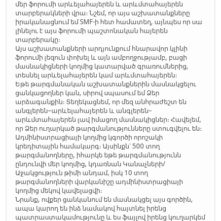
մեր ֆորումի արևելահայերեն և արևմտահայերեն
տարբերակների վրա։ Նշեմ, որ այս աշխատանքները
իրականացնում եմ SMF-ի հետ համատեղ, այնպես որ սա
լինելու է այս ֆորումի պաշտոնական հայերեն
տարբերակը։
Այս աշխատանքների արդյունքում հնարավոր կլինի
ֆորումի լեզուն փոխել և այն ամբողջությամբ, բացի
մասնակիցների կողմից կատարված գրառումներից,
տեսնել արևելահայերեն կամ արևմտահայերեն։
Եթե թարգմանական աշխատանքներին մասնակցելու
ցանկացողներ կան, սիրով սպասում եմ Ձեր
արձագանքին։ Տեղեկացնեմ, որ մեզ անհրաժեշտ են
անգլերեն–արևելահայերեն և անգլերեն–
արևմտահայերեն լավ իմացող մասնակիցներ։ Հավելեմ,
որ Ձեր ուղարկած թարգմանությունները ստուգվելու են։
Ադմինիստրացիայի կողմից կգործի որոշակի
կրեդիտային համակարգ։ Այսինքն՝ 500 տող
թարգմանողները, իհարկե եթե թարգմանությունն
ընդունվի մեր կողմից, կդառնան Կանաչների/
Աջակցություն թիմի անդամ, իսկ 10 տող
թարգմանողների վարկանիշը ադմինիստրացիայի
կողմից մեկով կավելացվի։
Նրանք, ովքեր ցանկանում են մասնակցել այս գործին,
ապա կարող են ինձ նամակով հայտնել իրենց
պատրաստակամությունը և ես ֆայլով իրենց կուղարկեմ