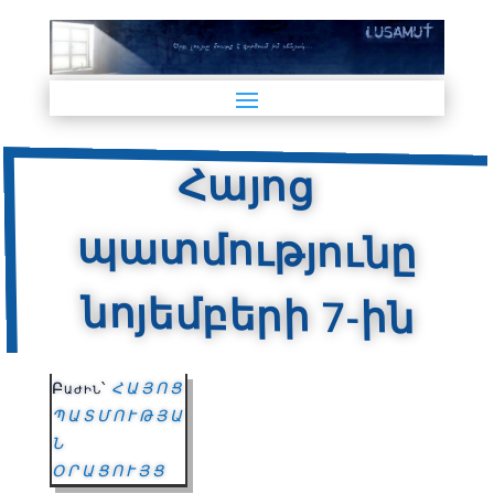
Հայոց
պատմությունը
նոյեմբերի 7-ին
Բաժին՝
ՀԱՅՈՑ
ՊԱՏՄՈՒԹՅԱ
Ն
ՕՐԱՑՈՒՅՑ