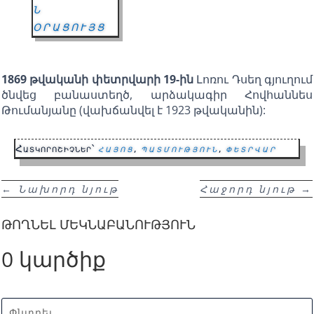
Ն
ՕՐԱՑՈՒՅՑ
1869 թվականի փետրվարի 19-ին
Լոռու Դսեղ գյուղում
ծնվեց բանաստեղծ, արձակագիր Հովհաննես
Թումանյանը (վախճանվել է 1923 թվականին):
Հատկորոշիչներ՝
հայոց
,
պատմություն
,
փետրվար
←
Նախորդ նյութ
Հաջորդ նյութ
→
ԹՈՂՆԵԼ ՄԵԿՆԱԲԱՆՈՒԹՅՈՒՆ
0 կարծիք