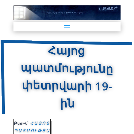
Հայոց
պատմությունը
փետրվարի 19-
ին
Բաժին՝
ՀԱՅՈՑ
ՊԱՏՄՈՒԹՅԱ