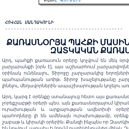
Բաժին՝
Գործերը
ՀՈՎՀԱՆ ՄԱՆԴԱԿՈՒՆԻ
-----------------------------------------
ՔԱՌԱՍՆՕՐՅԱ ՊԱՀՔԻ ՄԱՍԻՆ
ԶԱՏԿԱԿԱՆ ՔԱՌԱՍՈ
Արդ, պահքի քառասուն օրերը կոչվում են մեկ օրվ
չարչարանքի [օրն է], այս աշխարհում չարչարվող
օրինակ ունենալու, Տիրոջը չարչարակից եղողն
պահպանության առիթ, Տիրոջ խաչելությանը չար
լինելու, մեղավորներին ապաշխարության կոչելու առ
Արդ, կարգ է օրենքը ստանալուց հետո այս քառասնօ
չորեքշաբթի օրերի պես. այն քառասնօրյայում կիրա
ուրախության և արքայության ավետիսի օրեր
պահողները լի են ամենայն ուրախությամբ, օրենք
շաբաթ և կիրակի օրերին։ Քանզի ինչպես որ Զատկից
են կոչվում, այդպես էլ [բուն] բարեկենդանից մինչև 