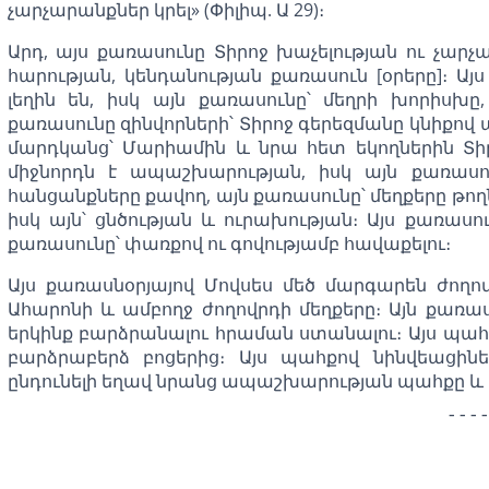
չարչարանքներ կրել» (Փիլիպ. Ա 29)։
Արդ, այս քառասունը Տիրոջ խաչելության ու չարչա
հարության, կենդանության քառասուն [օրերը]։ Ա
լեղին են, իսկ այն քառասունը՝ մեղրի խորիսխը
քառասունը զինվորների՝ Տիրոջ գերեզմանը կնիքով 
մարդկանց՝ Մարիամին և նրա հետ եկողներին Տի
միջնորդն է ապաշխարության, իսկ այն քառասու
հանցանքները քավող, այն քառասունը՝ մեղքերը թողն
իսկ այն՝ ցնծության և ուրախության։ Այս քառասո
քառասունը՝ փառքով ու գովությամբ հավաքելու։
Այս քառասնօրյայով Մովսես մեծ մարգարեն ժողո
Ահարոնի և ամբողջ ժողովրդի մեղքերը։ Այն քառա
երկինք բարձրանալու հրաման ստանալու։ Այս պահ
բարձրաբերձ բոցերից։ Այս պահքով նինվեացինե
ընդունելի եղավ նրանց ապաշխարության պահքը և 
---