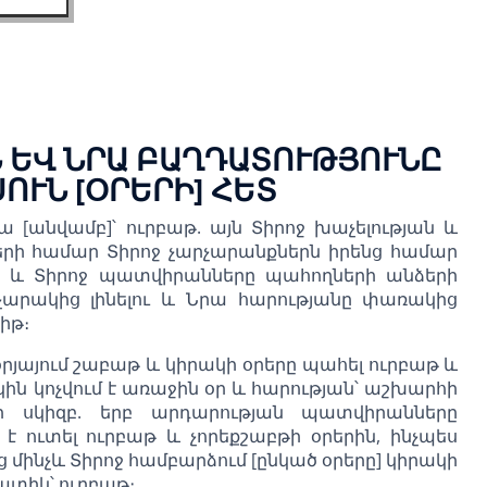
 ԵՎ ՆՐԱ ԲԱՂԴԱՏՈՒԹՅՈՒՆԸ
ՒՆ [ՕՐԵՐԻ] ՀԵՏ
ա [անվամբ]՝ ուրբաթ. այն Տիրոջ խաչելության և
ների համար Տիրոջ չարչարանքներն իրենց համար
երի և Տիրոջ պատվիրանները պահողների անձերի
չարակից լինելու և Նրա հարությանը փառակից
իթ։
րյայում շաբաթ և կիրակի օրերը պահել ուրբաթ և
կին կոչվում է առաջին օր և հարության՝ աշխարհի
ի սկիզբ. երբ արդարության պատվիրանները
 է ուտել ուրբաթ և չորեքշաբթի օրերին, ինչպես
 մինչև Տիրոջ համբարձում [ընկած օրերը] կիրակի
Զատիկ՝ ուրբաթ։