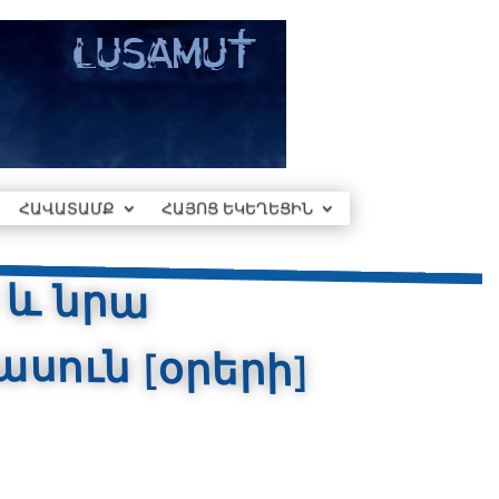
ՀԱՎԱՏԱՄՔ
ՀԱՅՈՑ ԵԿԵՂԵՑԻՆ
 և նրա
 [օրերի]