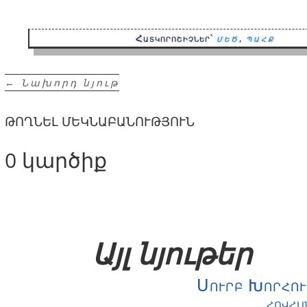
Հատկորոշիչներ՝
մեծ
,
պահք
←
Նախորդ նյութ
ԹՈՂՆԵԼ ՄԵԿՆԱԲԱՆՈՒԹՅՈՒՆ
0 կարծիք
Այլ նյութեր
Սուրբ Խորհու
ՀՈՎՀԱ