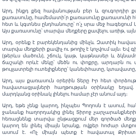
Արդ, ինքդ քեզ հավանության բեր և զուգորդիր 
քառասունը, համեմատի՛ր քառասունը քառասունի հե
հետ և կգտնես ընդհանուրը՝ ո՛չ սրա մեջ հագեցում և
Այս քառասունը՝ տարվա մեղքերը քավելու առիթ, այ
Արդ, օրենք է բարեկենդանից մինչև Զատիկ հավ
տարվա մեղքերի քավիչ ու թողիչ է կոչվում այն։ Եվ գի
(թերևս մածուն), շճուկ, կաթ, կաթնասեր և ձկնամոր
ճաշակի որևէ մեկը՝ մեծն ու փոքրը, արդարն ու
թույլատրելի ուտելիքները՝ կանեփհատը, կտավատը,
Արդ, այս քառասուն օրերին Տերը Իր հետ փորձու
հավատացյալների հաղթության օրինակը եղավ.
մարդկանց օրինակ լինելու համար չէր անում այդ։
Արդ, եթե չենք կարող, ինչպես Պողոսն է ասում, հ
ջանանք հաղորդակից լինել Տիրոջ չարչարանքների
հեռացնենք տարվա ընթացքում մեր գործած մեղք
կարող են լինել միայն նրանք, ովքեր հոժար մտք
ասում է. «Ոչ միայն պետք է հավատալ Քրիս