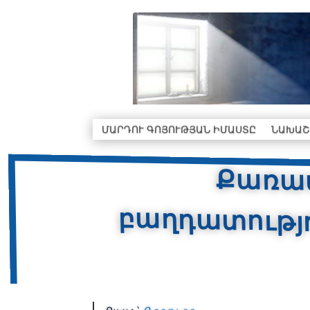
ՄԱՐԴՈՒ ԳՈՅՈՒԹՅԱՆ ԻՄԱՍՏԸ
ՆԱԽԱՇ
Քառաս
բաղդատո