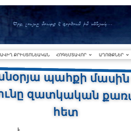
ԱՎԻՂ ՔՐԻՍՏՈՆԵԱԿԱՆ
ՀՈԳԵՄՏԱՎՈՐ
ԱՂՈԹՔՆԵՐ
նօրյա պահքի մասին
ւթյունը զատկական քառասուն
հետ