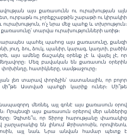
քավության այս քառասունն ու ուրախության այն
տ, ուրբաթն ու չորեքշաբթին շաբաթի ու կիրակիի
 ուրախություն, ո՛չ նրա մեջ պահք և տխրություն։
ն քառասունը՝ տարվա ուրախությունների առիթ։
ասարապես պահել պահոց այս քառասունը, քանզի
նի, յուղ, ձու, ձուկ, պանիր, կարագ, կաղտի, բածին
ե, այս ամենը ճաշակել օրենք չէ և վայել չէ, որ
 մեղավորը։ Մեզ բավական են քառասուն օրերին
 փոխինդը, հատիկները, սամթաջուրը։
թյան լեռ տարավ փորձչին՝ սատանային, որ բոլոր
 մի՞թե Աստված պահքի կարիք ուներ։ Մի՞թե
անապազորդ մեռնել, այլ գոնէ այս քառասուն օրով
ն։ Որպեսզի այս քառասուն օրերով մեր անձերից
երը։ Չգիտե՞ս, որ Տիրոջ հարությանը փառակից
ով չարչարակից են լինում Քրիստոսին, որովհետև
տոսին, այլ նաև Նրա անվան համար պետք է