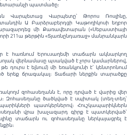
 ավետարանչի պատմածը։
յան Վարպետաց Վարպետը՝ Թորոս Ռոսլինը,
ստանդին Ա Բարձրաբերդցի Կաթողիկոսի եղբոր
կարազարդեց մի Քառավետարան («Սեբաստիայի
 որի 211ա թերթին «Տյառնընդառաջ» մանրանկարն
եր է հառնում Երուսաղեմի տաճարն ակնարկող
խոյակ վերնամասը պսակված է չորս կամարներով,
ե դուրս է ելնում) մի եռանկյունի է՝ կենտրոնում
ծ երեք ճրագակալ։ Տաճարի ներքին տարածքը
ակողմ զոհասեղանն է, որը դրված է վարից վեր
։ Զոհասեղանը ծածկված է սպիտակ (տեղ-տեղ՝
ապարիկների պատկերներով։ Հուշկապարիկներն
հասեղանի վրա խաչազարդ գիրք է պատկերված՝
լինը տաճարն ու զոհասեղանը ներկայացրել է
նքին։