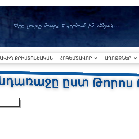
ԱՎԻՂ ՔՐԻՍՏՈՆԵԱԿԱՆ
ՀՈԳԵՄՏԱՎՈՐ
ԱՂՈԹՔՆԵՐ
նդառաջը ըստ Թորոս 