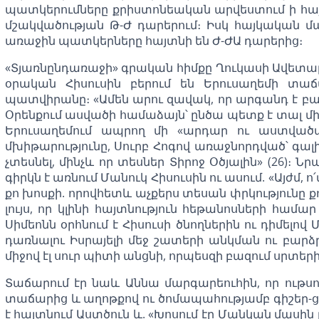
պատկերումները քրիստոնեական արվեստում ի հա
մշակվածության Թ-Ժ դարերում։ Իսկ հայկական 
առաջին պատկերները հայտնի են Ժ-ԺԱ դարերից։
«Տյառնընդառաջի» գրական հիմքը Ղուկասի Ավետարա
օրական Հիսուսին բերում են Երուսաղեմի տա
պատվիրանը։ «Ամեն արու զավակ, որ արգանդ է բացո
Օրենքում ասվածի համաձայն՝ ընծա պետք է տալ մի 
Երուսաղեմում ապրող մի «արդար ու աստվածավ
մխիթարությունը, Սուրբ Հոգով առաջնորդված՝ գալ
չտեսնել, մինչև որ տեսներ Տիրոջ Օծյալին» (26)։ Ն
գիրկն է առնում Մանուկ Հիսուսին ու ասում. «Այժմ,
քո խոսքի. որովհետև աչքերս տեսան փրկությունը ք
լույս, որ կլինի հայտնություն հեթանոսների համար
Սիմեոնն օրհնում է Հիսուսի ծնողներին ու դիմելով
դառնալու Իսրայելի մեջ շատերի անկման ու բարձ
միջով էլ սուր պիտի անցնի, որպեսզի բազում սրտերի
Տաճարում էր նաև Աննա մարգարեուհին, որ ութսո
տաճարից և աղոթքով ու ծոմապահությամբ գիշեր-ցեր
է հայտնում Աստծուն և. «Խոսում էր Մանկան մասին 