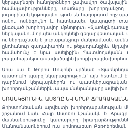
կերպարների հանդերձների չափավոր ծավալային 
համաչափությունները, տաճարը խորհրդանշո
յուրօրինակ կոթողայնություն են հաղորդում ողջ պ
ոսկու, ոսկեգույնի և հատկապես կապույտի տա
ընգծված խորհրդավոր մթնոլորտ։ «Տյառնընդառաջի
ներկայանում որպես անկրկնելի գեղարվեստական 
ու ներդաշնակ է յուրաքանչյուր մանրամասն, ամ
ընդհանուր գաղափարին ու թելադրանքին։ Այդպ
համահունչ է նրա ասելիքին։ Պատմողականն 
բացահայտելու աստվածային խոսքի բազմախորհու
Ահա սա է Թորոս Ռոսլինի վրձնած «Տյառնըն
պատումի պարզ նկարագրություն՝ այն հետևում է 
դարձնում կերպարներին ու պատկերագրական 
խորհրդանշաններին, ապա մանրանկարը ավելի խոսո
ԵՌԱՆԿՅՈՒՆԻՆ, ԱՍՏՂԸ ԵՎ ԵՐԵՔ ՃՐԱԳԱԿԱԼՆ
Քրիստոնեական արվեստի խորհրդաբանության մեջ 
շրջանում նաև Հայր Աստծո) նշանակն է։ Ճրագը
մասնակցությունը կատարվող իրադարձությու
Մանրանկարներում դա սովորաբար Բեթղեհեմյան ո