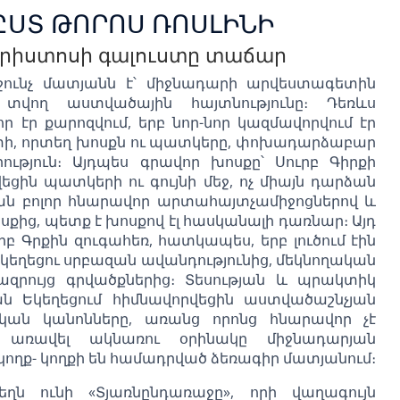
ԸՍՏ ԹՈՐՈՍ ՌՈՍԼԻՆԻ
Քրիստոսի գալուստը տաճար
ունչ մատյանն է՝ միջնադարի արվեստագետին
 տվող աստվածային հայտնությունը։ Դեռևս
ր էր քարոզվում, երբ նոր-նոր կազմավորվում էր
եստի, որտեղ խոսքն ու պատկերը, փոխադարձաբար
ություն։ Այդպես գրավոր խոսքը՝ Սուրբ Գիրքի
եցին պատկերի ու գույնի մեջ, ոչ միայն դարձան
ան բոլոր հնարավոր արտահայտչամիջոցներով և
սքից, պետք է խոսքով էլ հասկանալի դառնար։ Այդ
 Գրքին զուգահեռ, հատկապես, երբ լուծում էին
կեղեցու սրբազան ավանդությունից, մեկնողական
զրույց գրվածքներից։ Տեսության և պրակտիկ
ան Եկեղեցում հիմնավորվեցին աստվածաշնչյան
ան կանոնները, առանց որոնց հնարավոր չէ
 առավել ակնառու օրինակը միջնադարյան
կողք- կողքի են համադրված ձեռագիր մատյանում։
եղն ունի «Տյառնընդառաջը», որի վաղագույն