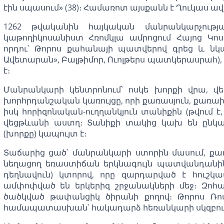
էին սպասում» (38)։ Համառոտ այսքանն է Ղուկաս
1262 թվականին հայկական մանրանկարչութ
կաթողիկոսանիստ Հռոմկլա ամրոցում Հայոց Կո
որդու՝ Թորոս քահանայի պատվերով գրեց և ն
Ավետարան», Բալթիմոր, Ուոլթերս պատկերասրահ),
է։
Մանրանկարի կենտրոնում՝ ոսկե խորքի վրա, վ
խորհրդանշական կառույցը, որի քառասյուն, քառա
իսկ հորիզոնական-ուղղանկյուն տանիքին (թվում է, թ
վեցթևանի աստղ։ Տանիքի տակից կախ են ընկա
(խորքը) կապույտ է։
Տաճարից ցած՝ մանրանկարի ստորին մասում, քառ
նեղացող եռաստիճան երկնագույն պատվանդանին
դեղնավուն) կտորով, որը զարդարված է հուշկ
ամփոփված են երկերիզ շրջանակների մեջ։ Զո
ծածկված թափանցիկ ծիրանի քողով։ Թորոս Ռոս
համապատասխան՝ հակադարձ հեռանկարի սկզբու