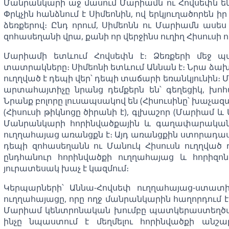
Մանրանկարի աջ մասում Մարիամն ու Հովսեփն են
Փրկչին հանձնում է Սիմեոնին, ով երկյուղածորեն ի
ձեռքերով։ Ընդ որում, Սիմեոնն ու Մարիամն ասես 
զոհասեղանի վրա, քանի որ վերջինս ուղիղ Հիսուսի 
Մարիամի ետևում Հովսեփն է։ Ձեռքերի մեջ 
տատրակները։ Սիմեոնի ետևում Աննան է։ Նրա ձախ
ուղղված է դեպի վեր՝ դեպի տաճարի եռանկյունին։
արտահայտիչը նրանց դեմքերն են՝ գեղեցիկ, խո
Նրանք բոլորը լուսապսակով են (Հիսուսինը՝ խաչա
(Հիսուսի թիկնոցը ծիրանի է), գլխաշոր (Մարիամ և Ա
Մանրանկարի հորինվածքային և գաղափարական 
ուղղահայաց առանցքն է։ Այդ առանցքին ստորադա
դեպի զոհասեղանն ու Մանուկ Հիսուսն ուղղված
ընդհանուր հորինվածքի ուղղահայաց և հորիզոն
յուրատեսակ խաչ է կազմում։
Կերպարների՝ Աննա-Հովսեփ ուղղահայաց-ստատ
ուղղահայացը, որը ողջ մանրանկարին հաղորդում է շ
Մարիամ կենտրոնական խումբը պատկերաստեղծական
ինչը նպաստում է մեղմելու հորինվածքի անշա