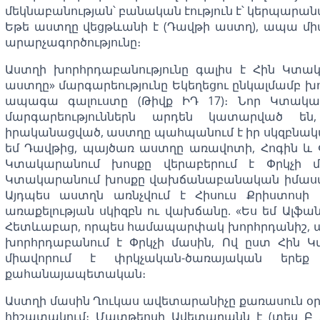
մեկնաբանության՝ բանական էություն է՝ կերպարանա
Եթե աստղը վեցթևանի է (Դավթի աստղ), ապա մ
արարչագործությունը։
Աստղի խորհրդաբանությունը գալիս է Հին Կտա
աստղը» մարգարեությունը Եկեղեցու ընկալմամբ խոր
ապագա գալուստը (Թիվք ԻԴ 17)։ Նոր Կտակար
մարգարեություններն արդեն կատարված են, 
իրականացված, աստղը պահպանում է իր սկզբնական
եմ Դավթից, պայծառ աստղը առավոտի, Հոգին և Փես
Կտակարանում խոսքը վերաբերում է Փրկչի մ
Կտակարանում խոսքը վախճանաբանական իմաստ ո
Այդպես աստղն առնչվում է Հիսուս Քրիստոսի 
առաքելության սկիզբն ու վախճանը. «Ես եմ Ալֆան 
Հետևաբար, որպես համապարփակ խորհրդանիշ, ամբ
խորհրդաբանում է Փրկչի մասին, Ով ըստ Հին Կ
միավորում է փրկչական-ծառայական երե
քահանայապետական։
Աստղի մասին Ղուկաս ավետարանիչը քառասուն օր
հիշատակում։ Մատթեոսի Ավետարանն է (տես Բ 2,