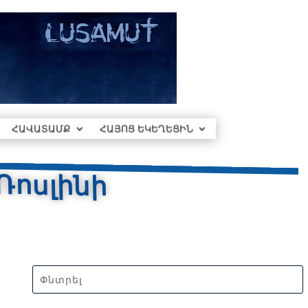
ՀԱՎԱՏԱՄՔ
ՀԱՅՈՑ ԵԿԵՂԵՑԻՆ
Ռոսլինի