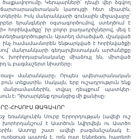
ծալքավորումը։ Կերպարների՝ դեպի վեր ձգվող
ղ ճարտարապետական կառույցի հետ միասին,
ատկերին։ Իսկ մանրանկարի գունային միջավայրը՝
րբեր երանգների օգտագործումով, ստեղծում է
» հորինվածքը՝ իր բոլոր բաղադրիչներով, մեզ է
ստեղծագործություն։ Այստեղ մտածված, մշակված
են ինչ համամասնորեն ենթարկված է հորինվածքի
իսով՝ մանրանկարի գեղարվեստական արժանիքը
ու խորհրդաբանականը միաձույլ են, միտված
րդ և բազմաշերտ նիստերը։
դառաջ» մանրանկարը։ Որպես ավետարանական
բուն տեքստին։ Սակայն, երբ ուշադրություն ենք
մանրամասներին, տվյալ դեպքում՝ պատկեր-
ւն է։ Դիտարկենք դրանցից մի քանիսը։
ԵՐԸ-ՀԻՍՈՒՍ ԹԱԳԱՎՈՐ
եռանկյունին Սուրբ Երրորդության (ավելի ուշ
 խորհրդանշում է Աստծուն նվիրվելն ու Աստծո
ններին։ Աստղը շատ ավելի բազմանշանակ է։
ւղեցույց աստղն է, որն ըստ Եկեղեցու հայրերի