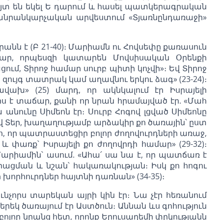
յտ են եկել Ե դարում և հասել պատկերագրական
մանրանկարչական արվեստում «Տյառնընդառաջի»
նն է (Բ 21-40)։ Մարիամն ու Հովսեփը քառասուն
ճար, որպեսզի կատարեն Մովսիսական Օրենքի
ւմ, Տիրոջ համար սուրբ պիտի կոչվի»։ Եվ Տիրոջ
զույգ տատրակ կամ աղավնու երկու ձագ» (23-24)։
ախ» (25) մարդ, որ ակնկալում էր Իսրայելի
իս է տաճար, քանի որ նրան հրամայված էր. «Մահ
րա անունը Սիմեոն էր։ Սուրբ Հոգով լցված Սիմեոնը
 ո՛վ Տեր, խաղաղությամբ արձակիր քո ծառային՝ ըստ
ո, որ պատրաստեցիր բոլոր ժողովուրդների առաջ,
 և փառք՝ Իսրայելի քո ժողովրդի համար» (29-32)։
 Մարիամին՝ ասում. «Ահա՛ սա նա է, որ պատճառ է
րացման և նշան՝ հակառակության։ Իսկ քո հոգու
 խորհուրդներ հայտնի դառնան» (34-35)։
ւնչորս տարեկան այրի կին էր։ Նա չէր հեռանում
եկ ծառայում էր Աստծուն։ Աննան ևս գոհություն
բոլոր նրանց հետ, որոնք Երուսաղեմի փրկությանն