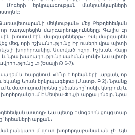
 Մոգերի երկրպագության մանրանկարների
ստղն է։
ր «Քառավետարանի մեկնության» մեջ Բեթղեհեմյան
 որ դադարեցին մարգարեությունները։ Գալիս էր
մասին խոսում էին մարգարեները»։ Իսկ մարգարեն
վեց մեզ, որի իշխանությունը Իր ուսերի վրա պիտի
անչելի խորհրդակից, Աստված հզոր, Իշխան, Հայր
, և Նրա խաղաղությունը սահման չունի։ Նա պիտի
րությունը…» (Եսայի Թ 6-7)։
սաղեմ և հարցնում. «Ո՞ւր է հրեաների արքան, որ
 եկանք Նրան երկրպագելու» (Մատթ. Բ 2)։ Նրանք
մ և մատուցում իրենց ընծաները՝ ոսկի, կնդրուկ և
 խորհրդանշում է Մեսիա-Փրկչի արքա լինելը, Նրա
եհեմյան աստղը։ Նա պետք է մոգերին ցույց տար
ը՝ հրեաների արքան։
 մանրանկարում զուտ խորհրդաբանական չէ։ Այն