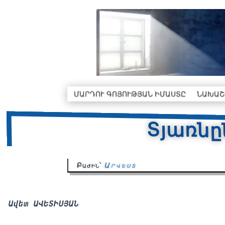
ՄԱՐԴՈՒ ԳՈՅՈՒԹՅԱՆ ԻՄԱՍՏԸ
ՆԱԽԱՇ
Տյառնը
Բաժին՝
Արվեստ
Ավետ ԱՎԵՏԻՍՅԱՆ