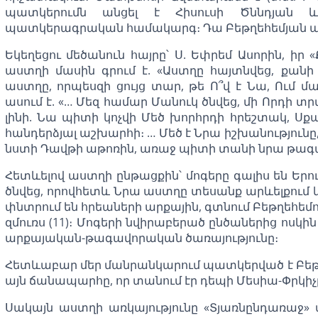
պատկերումն անցել է Հիսուսի Ծննդյան և
պատկերագրական համակարգ։ Դա Բեթղեհեմյան ա
Եկեղեցու մեծանուն հայրը՝ Ս. Եփրեմ Ասորին, ի
աստղի մասին գրում է. «Աստղը հայտնվեց, քանի
աստղը, որպեսզի ցույց տար, թե Ո՞վ է Նա, Ում 
ասում է. «… Մեզ համար Մանուկ ծնվեց, մի Որդի տր
լինի. Նա պիտի կոչվի Մեծ խորհրդի հրեշտակ, Սք
հանդերձյալ աշխարհի։ … Մեծ է Նրա իշխանությունը
նստի Դավթի աթոռին, առաջ պիտի տանի նրա թագավո
Հետևելով աստղի ընթացքին՝ մոգերը գալիս են Երու
ծնվեց, որովհետև Նրա աստղը տեսանք արևելքում և
փնտրում են հրեաների արքային, գտնում Բեթղեհեմու
զմուռս (11)։ Մոգերի նվիրաբերած ընծաներից ոսկին
արքայական-թագավորական ծառայությունը։
Հետևաբար մեր մանրանկարում պատկերված է Բեթղ
այն ճանապարհը, որ տանում էր դեպի Մեսիա-Փրկիչ
Սակայն աստղի առկայությունը «Տյառնընդառաջ»