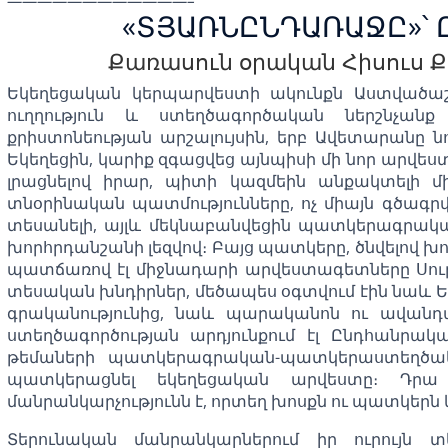
————————————–
«ՏՅԱՌՆԸՆԴԱՌԱՋԸ»՝ 
Քառասուն օրական Հիսուս 
Եկեղեցական կերպարվեստի ակունքն Աստվածաշ
ուղղություն և ստեղծագործական ներշնչանք
քրիստոնեության արշալույսին, երբ Ավետարանը նո
Եկեղեցին, կարիք զգացվեց այնպիսի մի նոր արվ
լրացնելով իրար, պիտի կազմեին անքակտելի մի
տնօրինական պատմությունները, ոչ միայն գծագրվ
տեսանելի, այլև մեկնաբանվեցին պատկերագրակ
խորհրդանշանի լեզվով։ Բայց պատկերը, ծնվելով խո
պատճառով էլ միջնադարի արվեստագետները Սուրբ
տեսական խնդիրներ, մեծապես օգտվում էին նաև Ե
գրականությունից, նաև պարականոն ու ավանդա
ստեղծագործության արդյունքում էլ Ընդհանրակ
թեմաների պատկերագրական-պատկերաստեղծակ
պատկերացնել եկեղեցական արվեստը։ Դրա
մանրանկարչությունն է, որտեղ խոսքն ու պատկերն 
Տերունական մանրանկարներում իր ուրույն տ