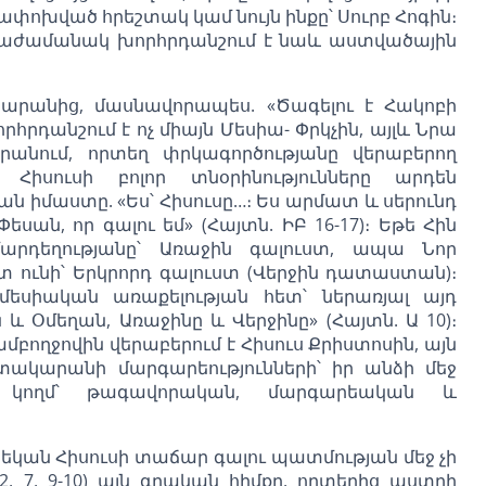
փոխված հրեշտակ կամ նույն ինքը՝ Սուրբ Հոգին։
իաժամանակ խորհրդանշում է նաև աստվածային
կարանից, մասնավորապես. «Ծագելու է Հակոբի
հրդանշում է ոչ միայն Մեսիա- Փրկչին, այլև Նրա
անում, որտեղ փրկագործությանը վերաբերող
Հիսուսի բոլոր տնօրինությունները արդեն
 իմաստը. «Ես՝ Հիսուսը…։ Ես արմատ և սերունդ
ան, որ գալու եմ» (Հայտն. ԻԲ 16-17)։ Եթե Հին
արդեղությանը՝ Առաջին գալուստ, ապա Նոր
ւնի՝ Երկրորդ գալուստ (Վերջին դատաստան)։
մեսիական առաքելության հետ՝ ներառյալ այդ
և Օմեղան, Առաջինը և Վերջինը» (Հայտն. Ա 10)։
ողջովին վերաբերում է Հիսուս Քրիստոսին, այն
տակարանի մարգարեությունների՝ իր անձի մեջ
ք կողմ՝ թագավորական, մարգարեական և
եկան Հիսուսի տաճար գալու պատմության մեջ չի
 7, 9-10) այն գրական հիմքը, որտեղից աստղի