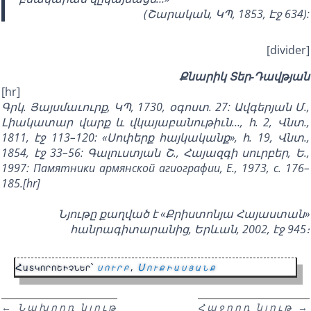
(Շարական, ԿՊ, 1853, Էջ 634):
[divider]
Քնարիկ Տեր-Դավթյան
[hr]
Գրկ. Յայսմաւուրք, ԿՊ, 1730, օգոստ. 27: Ավգերյան Մ.,
Լիակատար վարք և վկայաբանութիւն…, հ. 2, Վնտ.,
1811, էջ 113–120: «Սոփերք հայկականք», հ. 19, Վնտ.,
1854, էջ 33–56: Գալուստյան Շ., Հայազգի սուրբեր, Ե.,
1997:
Памятники армянской агиографии
, Е., 1973, с. 176–
185.[hr]
Նյութը քաղված է «Քրիստոնյա Հայաստան»
հանրագիտարանից, Երևան, 2002, էջ 945։
Հատկորոշիչներ՝
սուրբ
,
Սուքիասյանք
←
Նախորդ նյութ
Հաջորդ նյութ
→