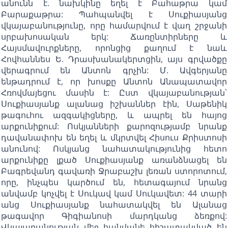
անունն է. նախկինը եղել է Բահաթրա կամ
Բարաքաթրա: Պահպանվել է Սուքիասյանց
վկայաբանությունը, որը համարվում է վաղ շրջանի
սրբախոսական երկ: Ճառընտիրները և
Հայսմավուրքները, որոնցից քաղում է նաև
Հովհաննես Ե. Դրասխանակերտցին, այս գրվածքը
վերագրում են Անտոն գրչին: Մ. Ավգերյանը
ենթադրում է, որ խոսքը Անտոն Անապատավոր
Հռովմայեցու մասին է: Ըստ վկայաբանության՝
Սուքիասյանք ալանաց իշխաններ էին, Սաթենիկ
թագուհու ազգակիցները, և ապրել են հայոց
արքունիքում: Ոսկյանների քարոզությամբ նրանք
դավանափոխ են եղել և մկրտվել Հիսուս Քրիստոսի
անունով: Ոսկյանց նահատակությունից հետո
արքունիքը լքած Սուքիասյանք առանձնացել են
Բագրեվանդ գավառի Ջրաբաշխ լեռան ստորոտում,
որը, ինչպես կարծում են, հետագայում նրանց
անվամբ կոչվել է Սուկավ կամ Սուկավետ: 44 տարի
անց Սուքիասյանք նահատակվել են Ալանաց
թագավոր Գիգիանոսի մարդկանց ձեռքով:
Վկայաբանության մեջ հանվանե հիշատակված են