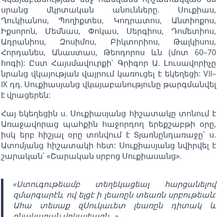
սրանց մկրտական անունները. Սուքիաս,
Ղուկիանոս, Պողիքտես, Կոդրատոս, Անտիոքոս,
Իքսորոն, Մեմնաս, Փոկաս, Սերգիոս, Դոմետիոս,
Ադրանիոս, Զոսիմոս, Բիկտորիոս, Թալկիսոս,
Հորդանես, Անաստաս, Թեոդորոս ևն (մոտ 60–70
հոգի): Ըստ Հայսմավուրքի՝ Գրիգոր Ա. Լուսավորիչը
նրանց վկայության վայրում կառուցել է եկեղեցի: VII–
IX դդ. Սուքիասյանց վկայաբանությունը թարգմանվել
է վրացերեն:
Հայ եկեղեցին ս. Սուքիասյանց հիշատակը տոնում է
Առաջավորաց պահքին հաջորդող երեքշաբթի օրը,
իսկ երբ հիշյալ օրը տոնվում է Տյառնընդառաջը՝ ս.
Ատոմյանց հիշատակի հետ: Սուքիասյանց նվիրվել է
շարական՝ «Շարական սրբոց Սուքիասանց».
«Ստուգութեամբ տեղեկացեալ հարցանելով
զմարգարէն, ով ելցէ ի լեառըն տեառն սրբութեան:
Ահա տեսաք զՍուկաւետ լեառըն դիտակ և
բնակարան վըկայեացն…»