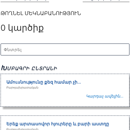
ԹՈՂՆԵԼ ՄԵԿՆԱԲԱՆՈՒԹՅՈՒՆ
0 կարծիք
Խմբագրի ընտրանի
Ամուսնությունը քեզ համար չի…
Բարոյախրատական
Կարդալ ավելին...
Երեք արտասովոր հյուրերը և բարի աստղը
Բարոյախրատական