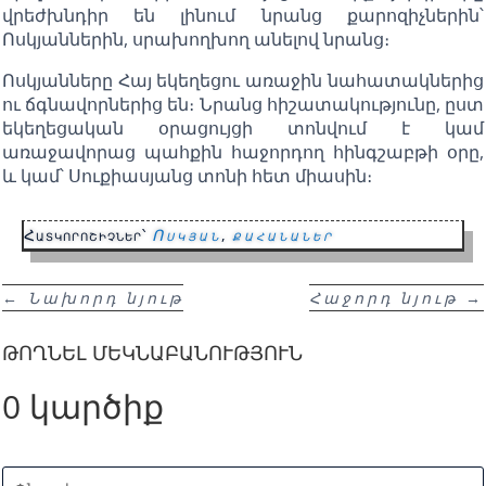
վրեժխնդիր են լինում նրանց քարոզիչներին՝
Ոսկյաններին, սրախողխող անելով նրանց։
Ոսկյանները Հայ եկեղեցու առաջին նահատակներից
ու ճգնավորներից են։ Նրանց հիշատակությունը, ըստ
եկեղեցական օրացույցի տոնվում է կամ
առաջավորաց պահքին հաջորդող հինգշաբթի օրը,
և կամ՝ Սուքիասյանց տոնի հետ միասին։
Հատկորոշիչներ՝
Ոսկյան
,
քահանաներ
←
Նախորդ նյութ
Հաջորդ նյութ
→
ԹՈՂՆԵԼ ՄԵԿՆԱԲԱՆՈՒԹՅՈՒՆ
0 կարծիք