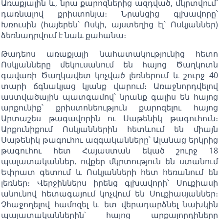
Առաքյալին և, նրա քարոզներից ազդված, մկրտվում՝
դառնալով քրիստոնյա։ Նրանցից գլխավորը՝
Խռուսին (հայերեն՝ Ոսկի, այստեղից էլ՝ Ոսկյաններ)
ձեռնադրվում է նաև քահանա։
Թադեոս առաքյալի նահատակությունից հետո
Ոսկյանները մեկուսանում են հայոց Ծաղկոտն
գավառի Ծաղկավետ կոչված լեռներում և շուրջ 40
տարի ճգնակյաց կյանք վարում։ Առաջնորդվելով
աստվածային պատգամով՝ նրանք գալիս են հայոց
արքունիք՝ քրիստոնեություն քարոզելու հայոց
Արտաշես թագավորին ու Սաթենիկ թագուհուն։
Արքունիքում Ոսկյաններին հետևում են միայն
Սաթենիկ թագուհու ազգականները՝ Ալանաց երկրից
թագուհու հետ Հայաստան եկած շուրջ 18
պալատականներ, ովքեր մկրտություն են ստանում
Եփրատ գետում և Ոսկյանների հետ հեռանում են
լեռներ։ Վերջիններս իրենց գլխավորի՝ Սուքիասի
անունով հետագայում կոչվում են Սուքիասյաններ։
Չհաջողելով համոզել և ետ վերադարձնել նախկին
պալատականներին՝ հայոց արքայորդիները