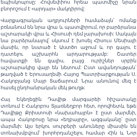
եպիսկոպոսը: Հովսեփիոս հրեա պատմիչը նրան
բնորոշում է «արդար» մակդիրով:
Վարքագրական աղբյուրների համաձայն՝ ոմանք
բռնանում են նրա վրա և պատվիրում, որ բարձրանա
աշտարակի վրա և Հիսուսի դեմ չարախոսի: Սակայն
նա բարձրանալով՝ սկսում է խոսել Հիսուս Մեսիայի
մասին, որ նստած է Աստծո աջում և որ գալու է
դատելու աշխարհն արդարությամբ: Շատեր
հավատքի են գալիս, բայց ուրիշներ սրբին
աշտարակից վայր են նետում: Ըստ ավանդության՝
թաղված է Երուսաղեմի Հայոց Պատրիարքության Ս.
Հակոբյանց Մայր Տաճարում: Նրա անունով մեզ է
հասել ընդհանրական մեկ թուղթ:
Հայ Եկեղեցին Դավիթ մարգարեի հիշատակը
տոնում է Հակոբոս Տյառնեղբոր հետ, որովհետև եթե
Դավիթը Քրիստոսի «նախահայրն» է ըստ մարմնի,
ապա Հակոբոսը նրա «եղբայրը», ազգականը՝ ըստ
մարմնի: Այս երկու սուրբերի անուները միասին են
տոնախմբվում՝ խորհրդանշելու համար Հին և Նոր