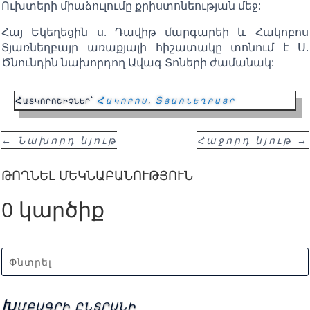
Ուխտերի միաձուլումը քրիստոնեության մեջ:
Հայ Եկեղեցին ս. Դավիթ մարգարեի և Հակոբոս
Տյառնեղբայր առաքյալի հիշատակը տոնում է Ս.
Ծնունդին նախորդող Ավագ Տոների ժամանակ:
Հատկորոշիչներ՝
Հակոբոս
,
Տյառնեղբայր
←
Նախորդ նյութ
Հաջորդ նյութ
→
ԹՈՂՆԵԼ ՄԵԿՆԱԲԱՆՈՒԹՅՈՒՆ
0 կարծիք
Խմբագրի ընտրանի