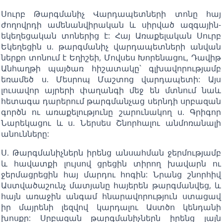
Սուրբ Թարգմանիչ Վարդապետների տոնը հայ
ժողովրդի ամենանվիրական և սիրված ազգային-
եկեղեցական տոներից է: Հայ Առաքելական Սուրբ
Եկեղեցին ս. թարգմանիչ վարդապետների անվան
ներքո տոնում է Եղիշեի, Մովսես Խորենացու, Դավիթ
Անհաղթի պայծառ հիշատակը` գլխավորությամբ
եռամեծ ս. Մեսրոպ Մաշտոց վարդապետի: Այս
լուսավոր այրերի փաղանգի մեջ են մտնում նաև
հետագա դարերում թարգմանչաց սերնդի սրբազան
գործն ու առաքելությունը շարունակող ս. Գրիգոր
Նարեկացու և ս. Ներսես Շնորհալու անմոռանալի
անունները:
Ս. Թարգմանիչներն իրենց անսահման ջերմությամբ
և հավատքի լույսով ցրեցին տիրող խավարն ու
ջերմացրեցին հայ մարդու հոգին: Նրանց շնորհիվ
Աստվածաշունչ մատյանը հայերեն թարգմանվեց, և
հայն առաջին անգամ հնարավորություն ստացավ
իր մայրենի լեզվով կարդալու Աստծո կենդանի
խոսքը: Սրբազան թարգմանիչներն իրենց լայն