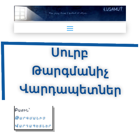
Սուրբ
Թարգմանիչ
Վարդապետներ
Բաժին՝
Թարգմանիչ
Վարդապետներ