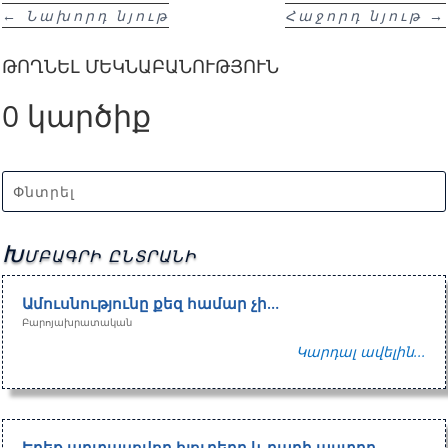
←
Նախորդ նյութ
Հաջորդ նյութ
→
ԹՈՂՆԵԼ ՄԵԿՆԱԲԱՆՈՒԹՅՈՒՆ
0 կարծիք
Խմբագրի ընտրանի
Ամուսնությունը քեզ համար չի…
Բարոյախրատական
Կարդալ ավելին...
Երեք արտասովոր հյուրերը և բարի աստղը