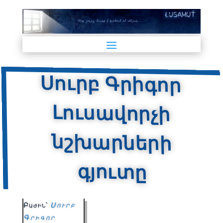
Սուրբ Գրիգոր
Լուսավորչի
նշխարների
գյուտը
Բաժին՝
Սուրբ
Գրիգոր