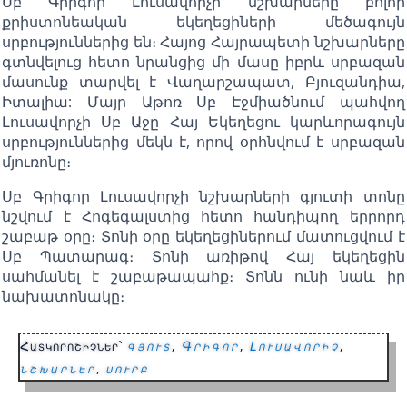
Սբ Գրիգոր Լուսավորչի նշխարները բոլոր
քրիստոնեական եկեղեցիների մեծագույն
սրբություններից են։ Հայոց Հայրապետի նշխարները
գտնվելուց հետո նրանցից մի մասը իբրև սրբազան
մասունք տարվել է Վաղարշապատ, Բյուզանդիա,
Իտալիա: Մայր Աթոռ Սբ Էջմիածնում պահվող
Լուսավորչի Սբ Աջը Հայ Եկեղեցու կարևորագույն
սրբություններից մեկն է, որով օրհնվում է սրբազան
մյուռոնը։
Սբ Գրիգոր Լուսավորչի նշխարների գյուտի տոնը
նշվում է Հոգեգալստից հետո հանդիպող երրորդ
շաբաթ օրը։ Տոնի օրը եկեղեցիներում մատուցվում է
Սբ Պատարագ։ Տոնի առիթով Հայ եկեղեցին
սահմանել է շաբաթապահք։ Տոնն ունի նաև իր
նախատոնակը։
Հատկորոշիչներ՝
գյուտ
,
Գրիգոր
,
Լուսավորիչ
,
նշխարներ
,
սուրբ