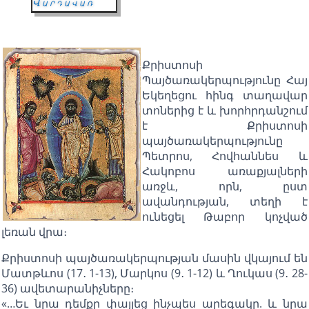
Վարդավառ
Քրիստոսի
Պայծառակերպությունը Հայ
Եկեղեցու հինգ տաղավար
տոներից է և խորհրդանշում
է Քրիստոսի
պայծառակերպությունը
Պետրոս, Հովհաննես և
Հակոբոս առաքյալների
առջև, որն, ըստ
ավանդության, տեղի է
ունեցել Թաբոր կոչված
լեռան վրա։
Քրիստոսի պայծառակերպության մասին վկայում են
Մատթևոս (17․ 1-13), Մարկոս (9․ 1-12) և Ղուկաս (9․ 28-
36) ավետարանիչները։
«…Եւ նրա դեմքը փայլեց ինչպես արեգակը. և նրա