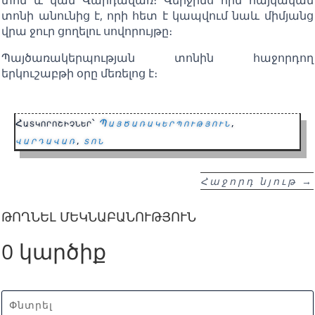
տոնի անունից է, որի հետ է կապվում նաև միմյանց
վրա ջուր ցողելու սովորույթը։
Պայծառակերպության տոնին հաջորդող
երկուշաբթի օրը մեռելոց է։
Հատկորոշիչներ՝
Պայծառակերպություն
,
վարդավառ
,
տոն
Հաջորդ նյութ
→
ԹՈՂՆԵԼ ՄԵԿՆԱԲԱՆՈՒԹՅՈՒՆ
0 կարծիք