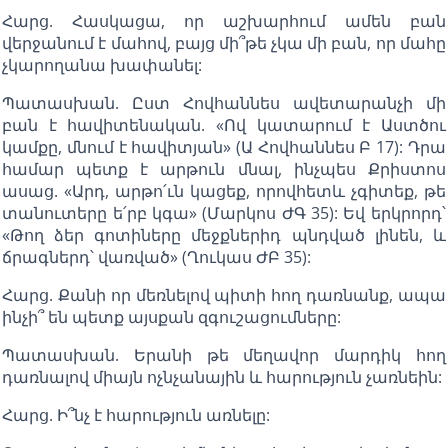
Հարց. Հասկացա, որ աշխարհում ամեն բան
վերջանում է մահով, բայց մի՞թե չկա մի բան, որ մահը
չկարողանա խափանել:
Պատասխան. Ըստ Հովհաննես ավետարանչի մի
բան է հավիտենական. «Ով կատարում է Աստծու
կամքը, մնում է հավիտյան» (Ա Հովհաննես Բ 17): Դրա
համար պետք է արթուն մնալ, ինչպես Քրիստոս
ասաց. «Արդ, արթո՛ւն կացեք, որովհետև չգիտեք, թե
տանուտերը ե՛րբ կգա» (Մարկոս ԺԳ 35): Եվ երկրորդ՝
«Թող ձեր գոտիները մեջքներիդ պնդված լինեն, և
ճրագներդ՝ վառված» (Ղուկաս ԺԲ 35):
Հարց. Քանի որ մեռնելով պիտի հող դառնանք, ապա
ինչի՞ են պետք այսքան զգուշացումները:
Պատասխան. Երանի թե մեղավոր մարդիկ հող
դառնալով միայն ոչնչանային և հարություն չառնեին:
Հարց. Ի՞նչ է հարություն առնելը: