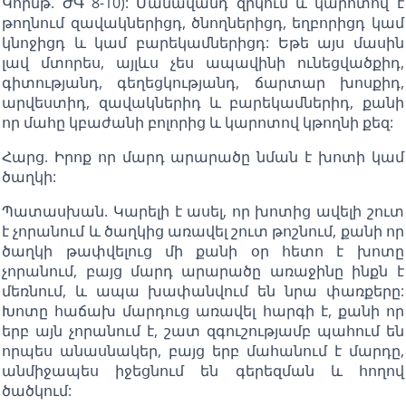
Կորնթ. ԺԳ 8-10): Մանավանդ զրկում և կարոտով է
թողնում զավակներիցդ, ծնողներիցդ, եղբորիցդ կամ
կնոջիցդ և կամ բարեկամներիցդ: Եթե այս մասին
լավ մտորես, այլևս չես ապավինի ունեցվածքիդ,
գիտությանդ, գեղեցկությանդ, ճարտար խոսքիդ,
արվեստիդ, զավակներիդ և բարեկամներիդ, քանի
որ մահը կբաժանի բոլորից և կարոտով կթողնի քեզ:
Հարց. Իրոք որ մարդ արարածը նման է խոտի կամ
ծաղկի:
Պատասխան. Կարելի է ասել, որ խոտից ավելի շուտ
է չորանում և ծաղկից առավել շուտ թոշնում, քանի որ
ծաղկի թափվելուց մի քանի օր հետո է խոտը
չորանում, բայց մարդ արարածը առաջինը ինքն է
մեռնում, և ապա խափանվում են նրա փառքերը:
Խոտը հաճախ մարդուց առավել հարգի է, քանի որ
երբ այն չորանում է, շատ զգուշությամբ պահում են
որպես անասնակեր, բայց երբ մահանում է մարդը,
անմիջապես իջեցնում են գերեզման և հողով
ծածկում: