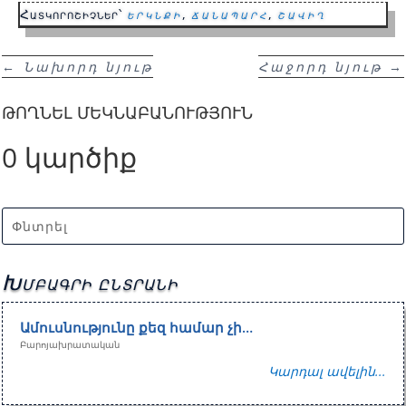
Հատկորոշիչներ՝
երկնքի
,
ճանապարհ
,
շավիղ
←
Նախորդ նյութ
Հաջորդ նյութ
→
ԹՈՂՆԵԼ ՄԵԿՆԱԲԱՆՈՒԹՅՈՒՆ
0 կարծիք
Խմբագրի ընտրանի
Ամուսնությունը քեզ համար չի…
Բարոյախրատական
Կարդալ ավելին...