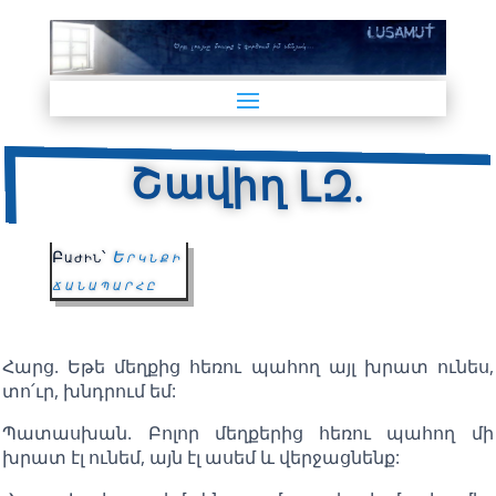
Շավիղ ԼԶ.
Բաժին՝
Երկնքի
ճանապարհը
Հարց. Եթե մեղքից հեռու պահող այլ խրատ ունես,
տո՛ւր, խնդրում եմ:
Պատասխան. Բոլոր մեղքերից հեռու պահող մի
խրատ էլ ունեմ, այն էլ ասեմ և վերջացնենք: