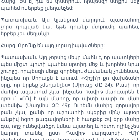
Հարց. Ես էլ դա եմ փնտրում, որպեսզի մտքիս մեջ
պահեմ ու երբեք չմեղանչեմ:
Պատասխան. Այս կյանքում մարդուն պատահող
չորս դիպված կա, եթե դրանք մտքումդ պահես,
երբեք չես մեղանչի:
Հարց. Որո՞նք են այդ չորս դիպվածները:
Պատասխան. Այդ չորսից մեկը մահն է, որ պատկերի
պես միշտ պիտի պահես սրտիդ մեջ և խորհես նրա
շուրջը, որպեսզի մեղք գործելու ժամանակ չունենաս,
ինչպես որ Սիրաքն է ասում. «Հիշի՛ր քո վախճանի
օրը, որ երբեք չմեղանչես» (Սիրաք ԺԸ 24): Քանի որ
մահից ազատում չկա, ինչպես Դավիթ մարգարեն է
գրում. «Ո՞վ է այն մարդը, որ պիտի ապրի ու մահ
չտեսնի» (Սաղմոս ՁԸ 49): Ուրեմն մահից զորավոր
բան չկա, քանի որ աշխարհի սկզբից մինչ այսօր
անթիվ հզոր թագավորների է հաղթել: Եվ երբ մահը
գա, ողջ ունեցվածքդ կմնա այստեղ և հետդ ոչինչ չես
կարող տանել ըստ Դավիթ մարգարեի. «Մի՛
վախեցիր, երբ մարդ հարստանում է, և մեծանում է