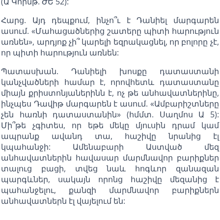
(Ա Կորնթ. ԺԵ 52):
Հարց. Այդ դեպքում, ինչո՞ւ է Դանիել մարգարեն
ասում. «Մահացածներից շատերը պիտի հարություն
առնեն», արդյոք չի՞ կարելի եզրակացնել, որ բոլորը չէ,
որ պիտի հարություն առնեն:
Պատասխան. Դանիելի խոսքը դատաստանի
կանչվածների համար է, որովհետև դատաստանը
միայն քրիստոնյաներինն է, ոչ թե անհավատներինը,
ինչպես Դավիթ մարգարեն է ասում. «Ամբարիշտները
չեն հառնի դատաստանին» (հմմտ. Սաղմոս Ա 5):
Մի՞թե չգիտես, որ եթե մեկը մյուսին դրամ կամ
ապրանք ավանդ տա, հաշիվը նրանից էլ
կպահանջի: Ամենաբարի Աստված մեզ
անհավատներին հավասար մարմնավոր բարիքներ
տալուց բացի, տվեց նաև հոգևոր զանազան
պարգևներ, սակայն որոնց հաշիվը մեզանից է
պահանջելու, քանզի մարմնավոր բարիքներն
անհավատներն էլ վայելում են: