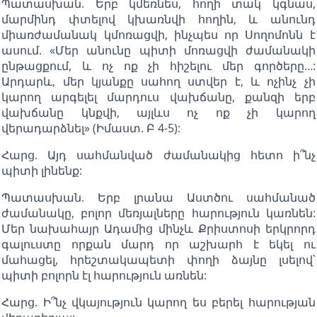
Պատասխան. Երբ կմեռնես, հողի տակ կգնաս,
մարմինդ փտելով կխառնվի հողին, և անունդ
միառժամանակ կմոռացվի, ինչպես որ Սողոմոնն է
ասում. «Մեր անունը պիտի մոռացվի ժամանակի
ընթացքում, և ոչ ոք չի հիշելու մեր գործերը…:
Արդարև, մեր կյանքը սահող ստվեր է, և ոչինչ չի
կարող արգելել մարդուս վախճանը, քանզի երբ
վախճանը կնքվի, այլևս ոչ ոք չի կարող
վերադարձնել» (Իմաստ. Բ 4-5):
Հարց. Այդ սահմանված ժամանակից հետո ի՞նչ
պիտի լինենք:
Պատասխան. Երբ լրանա Աստծու սահմանած
ժամանակը, բոլոր մեռյալները հարություն կառնեն:
Մեր նախահայր Ադամից մինչև Քրիստոսի երկրորդ
գալուստը որքան մարդ որ աշխարհ է եկել ու
մահացել, հրեշտակապետի փողի ձայնը լսելով՝
պիտի բոլորն էլ հարություն առնեն:
Հարց. Ի՞նչ վկայություն կարող ես բերել հարության