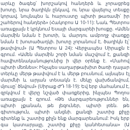
արևը ծագեց՝ խորշակով հանդերձ և չորացրեց
խոտը, նրա ծաղիկն ընկավ, ու նրա վայելուչ տեսքը
կորավ. նույնպես և հարուստը պիտի թառամի՝ իր
շահերով հանդերձ» (Հակոբոս Ա 10-11): Նաև Պետրոս
առաքյալն է կրկնում Եսայի մարգարեի խոսքը. «Ամեն
մարմին նման է խոտի, և մարդու ամբողջ փառքը
նման է խոտածաղկի. խոտը չորանում է, ծաղիկն էլ՝
թափվում» (Ա Պետրոս Ա 24): Վերջապես Սիրաքն է
գրում. «Ամեն մարմին շորի նման մաշվում է, քանզի
հավիտենականությունից ի վեր օրենք է. «Մահով
պիտի մեռնես»: Ինչպես սաղարթախիտ ծառի դալար
տերևը մերթ թափվում է և մերթ բուսնում, այնպես էլ
մարմնի և արյան տեսակն է. մեկը վախճանվում,
մյուսը՝ ծնվում» (Սիրաք ԺԴ 18-19): Եվ երբ մահանում է,
զրկվում է վերը նշված փառքերից, ինչպես Պողոս
առաքյալն է գրում. «Թե մարգարեություններ են,
պիտի չքանան, թե լեզուներ, պիտի լռեն. թե
գիտություն, պիտի անցնի. քանզի շատից քիչը
գիտենք և շատից քիչն ենք մարգարեանում: Իսկ երբ
գա կատարյալը, շատից քիչը կանհետանա» (Ա