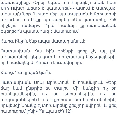
պատմեցինք: «Օրեր կգան, որ Իսրայելի տան հետ
Նոր Ուխտ պետք է կատարեմ»,- ասում է Աստված,
ահա այն Նոր Ուխտը մեր պատարագն է Քրիստոսի
արյունով, որ Ինքը պատվիրեց. «Սա կատարեք Ինձ
հիշելու համար»: Դրա համար քրիստոնեական
Եկեղեցին պատարագ է մատուցում:
Հարց. Ինչո՞ւ ենք ապա մատաղ անում:
Պատասխան. Դա հին օրենքի զոհը չէ, այլ լոկ
աղքատների կերակուր է ի հիշատակ ննջեցյալների,
որ հրամայեց Ս. Գրիգոր Լուսավորիչը:
Հարց. Դա գրված կա՞ր:
Պատասխան. Ահա Քրիստոսն է հրամայում. «Երբ
ճաշ կամ ընթրիք ես տալիս, մի՛ կանչիր ո՛չ քո
բարեկամներին, ո՛չ քո եղբայրներին, ո՛չ քո
ազգականներին և ո՛չ էլ քո հարուստ հարևաններին,
որպեսզի նրանք էլ փոխարենը քեզ չհրավիրեն, և քեզ
հատուցում լինի» (Ղուկաս ԺԴ 12):