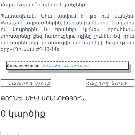
Հարց. Ապա ո՞ւմ պետք է կանչենք:
Պատասխան. Ահա ասվում է, թե ում կանչես.
«Կանչի՛ր աղքատներին, խեղանդամներին, կաղերին
ու կույրերին և երանելի կլինես, որովհետև
փոխարենը քեզ հատուցելու ոչինչ չունեն: Եվ դրա
փոխարեն քեզ կհատուցվի արդարների հարության
օրը» (Ղուկաս ԺԴ 13-14):
Հատկորոշիչներ՝
երկնքի
,
ճանապարհ
←
Նախորդ նյութ
Հաջորդ նյութ
→
ԹՈՂՆԵԼ ՄԵԿՆԱԲԱՆՈՒԹՅՈՒՆ
0 կարծիք