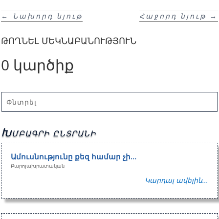
←
Նախորդ նյութ
Հաջորդ նյութ
→
ԹՈՂՆԵԼ ՄԵԿՆԱԲԱՆՈՒԹՅՈՒՆ
0 կարծիք
Խմբագրի ընտրանի
Ամուսնությունը քեզ համար չի…
Բարոյախրատական
Կարդալ ավելին...