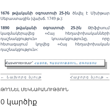
1676 թվականի օգոստոսի 25-ին
ծնվել է Մխիթար
Սեբաստացին (վախճ. 1749 թ.):
1890 թվականի օգոստոսի 25-ին
Թիֆլիսում
կազմակերպվեց «Հայ հեղափոխականների
դաշնակցություն» կուսակցությունը, որը
հետագայում կոչվեց «Հայ հեղափոխական
դաշնակցություն»:
Հատկորոշիչներ՝
հայոց
,
պատմություն
,
օգոստոս
←
Նախորդ նյութ
Հաջորդ նյութ
→
ԹՈՂՆԵԼ ՄԵԿՆԱԲԱՆՈՒԹՅՈՒՆ
0 կարծիք