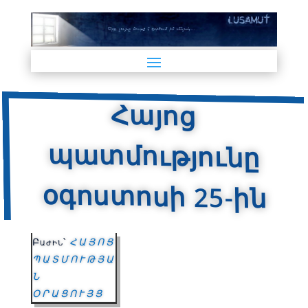
Հայոց
պատմությունը
օգոստոսի 25-ին
Բաժին՝
ՀԱՅՈՑ
ՊԱՏՄՈՒԹՅԱ
Ն
ՕՐԱՑՈՒՅՑ