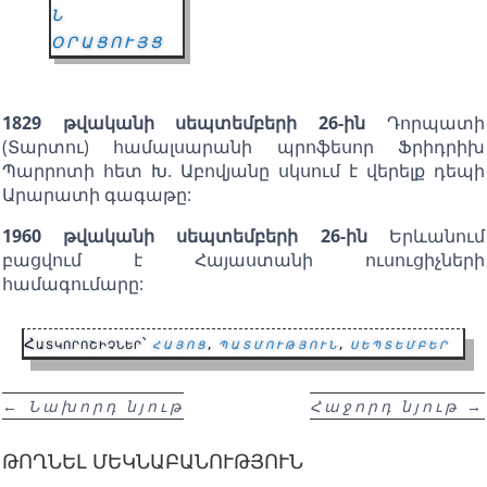
Ն
ՕՐԱՑՈՒՅՑ
1829 թվականի սեպտեմբերի 26-ին
Դորպատի
(Տարտու) համալսարանի պրոֆեսոր Ֆրիդրիխ
Պարրոտի հետ Խ. Աբովյանը սկսում է վերելք դեպի
Արարատի գագաթը:
1960 թվականի սեպտեմբերի 26-ին
Երևանում
բացվում է Հայաստանի ուսուցիչների
համագումարը:
Հատկորոշիչներ՝
հայոց
,
պատմություն
,
սեպտեմբեր
←
Նախորդ նյութ
Հաջորդ նյութ
→
ԹՈՂՆԵԼ ՄԵԿՆԱԲԱՆՈՒԹՅՈՒՆ