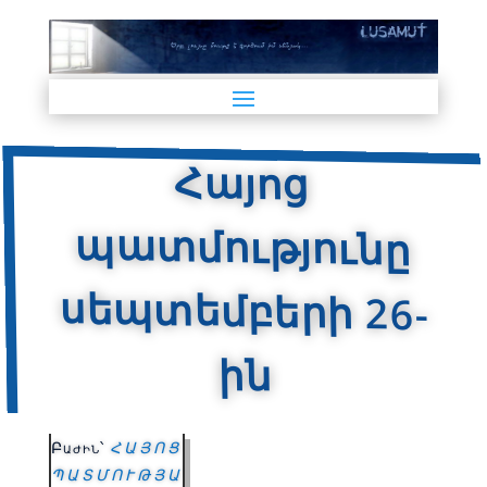
Հայոց
պատմությունը
սեպտեմբերի 26-
ին
Բաժին՝
ՀԱՅՈՑ
ՊԱՏՄՈՒԹՅԱ