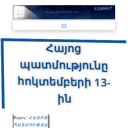
Հայոց
պատմությունը
հոկտեմբերի 13-
ին
Բաժին՝
ՀԱՅՈՑ
ՊԱՏՄՈՒԹՅԱ