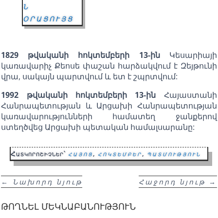
Ն
ՕՐԱՑՈՒՅՑ
1829 թվականի հոկտեմբերի 13-ին
Կեսարիայի
կառավարիչ Քեոսե փաշան հարձակվում է Զեյթունի
վրա, սակայն պարտվում և ետ է շպրտվում:
1992 թվականի հոկտեմբերի 13-ին
Հայաստանի
Հանրապետության և Արցախի Հանրապետության
կառավարությունների համատեղ ջանքերով
ստեղծվեց Արցախի պետական համալսարանը:
Հատկորոշիչներ՝
հայոց
,
հոկտեմբեր
,
պատմություն
←
Նախորդ նյութ
Հաջորդ նյութ
→
ԹՈՂՆԵԼ ՄԵԿՆԱԲԱՆՈՒԹՅՈՒՆ