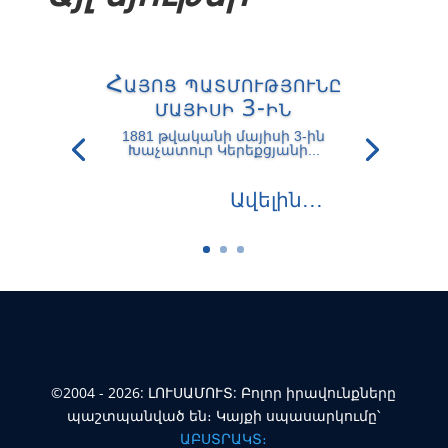
Հայոց պատմությունը
մայիսի 3-ին
1881 թվականի մայիսի 3-ին
Խաչատուր Կերեքցյանի...
Ավելին․․․
©2004 - 2026: ԼՈՒՍԱՄՈՒՏ: Բոլոր իրավունքները
պաշտպանված են։ Կայքի սպասարկումը՝
ԱԲՍՏՐԱԿՏ։