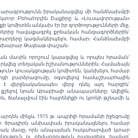
տարագրությունն իրականացվեց մի հանձնախմբի
ոկտոր Բեհաէդդին Շաքիրը և «Լուսավորության»
ի կոմիտեն անկախ էր իր գործողությունների մեջ,
նտերից հավաքագրել քրեական հանցագործներին՝
 ջարդերը կազմակերպելու համար։ Հանձնախմբի
ի նախարար Թալեաթ փաշան։
ման մասին որոշում կայացվեց և որպես հրաման՝
արկվեց տեղական իշխանություններին։ Համաձայն
յուն» կուսակցության կոմիտեն, կանխելու համար
ցի բարձրացումը, օգտվելով համաշխարհային
լ է վերջնականապես վերջ դնել այդ հարցին՝
՝ քշելով նրան Արաբիայի անապատները։ Ավելին,
, ճանաչվում էին հայրենիքի ու կրոնի թշնամի և
 արդեն մինչև 1915 թ. ապրիլի հրամանի իջեցումը
որ ծրագիրն անխափան իրականացնելու համար
ւնակ մասը, որն անպայման հակահարված կտար
ւթյուն ու դիմադրություն բացառելու համար՝