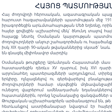
ՀԱՅՈՑ ՊԱՏՄՈՒԹՅԱՆ
Հայ ժողովրդի հերոսական, ազատագրական պայ
հարուստ հազարամյակների պատմության մեջ 1915 
իրագործեցին արևմտահայության Մեծ եղեռնը, որին զ
հայեր ցրվեցին աշխարհով մեկ՝ ծնունդ տալով հ
հայացք նետել Օսմանյան կայսրության պատմու
ժողովուրդների անլուր շահագործման ու հալածան
իսկ XIX դարի 90-ական թվականներից սկսած՝ նաև 
են գնացել միլիոնավոր մարդիկ։
Օսմանյան թուրքերը Արևմտյան Հայաստանի մաս 
հաստատեցին դեռևս XV դարում, իսկ XVI դար
արյունահեղ պատերազմների արդյունքում, տիրե
երկիրը, ոչնչացնելով ու գերեվարելով բնակչու
ժողովուրդների համար սկսվեցին մղձավանջայ
ունեցող վայրերում ամենադաժան եղանակներո
հպատակներին, որոնց նշանակալից զանգվածներ
Թուրքական աշխարհագրերն արձանագրում են, թե
հետևանքով աստիճանաբար նվազում էր հայերի 
փոփոխվում քրիստոնյաների ու մահմեդականների 