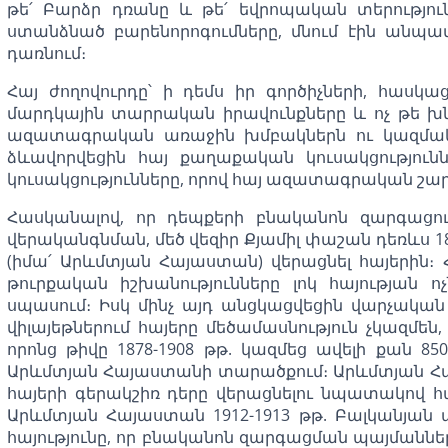
թե՛ Բարձր դռանը և թե՛ եվրոպական տերությու
ստանձնած բարենորոգումները, մնում էին անպ
դառնում։
Հայ ժողովուրդը՝ ի դեմս իր գործիչների, հասկա
մարդկային տարրական իրավունքները և ոչ թե խ
ազատագրական առաջին խմբակներն ու կազմակերպ
ձևավորվեցին հայ քաղաքական կուսակցություն
կուսակցությունները, որով հայ ազատագրական շար
Հասկանալով, որ դեպքերի բնականոն զարգացո
վերականգնման, մեծ վեզիր Քյամիլ փաշան դեռևս 
(իմա՛ Արևմտյան Հայաստան) վերացնել հայերին։ 
թուրքական իշխանությունները լոկ հայության 
սպասում։ Իսկ մինչ այդ անցկացվեցին վարչական
վիլայեթներում հայերը մեծամասնություն չկազմե
որոնց թիվը 1878-1908 թթ. կազմեց ավելի քան 
Արևմտյան Հայաստանի տարածքում։ Արևմտյան Հա
հայերի գերակշիռ դերը վերացնելու նպատակով 
Արևմտյան Հայաստան 1912-1913 թթ. Բալկանյան
հայությունը, որ բնականոն զարգացման պայմաններո