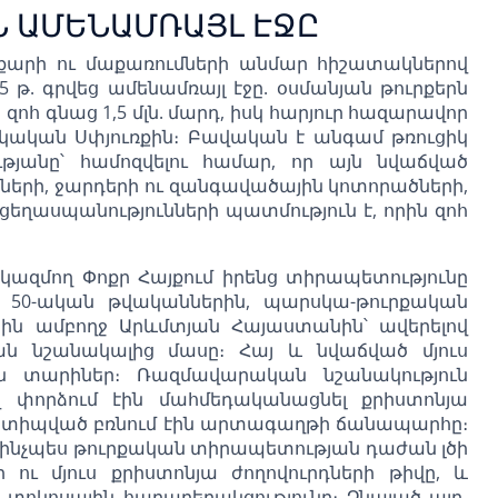
 ԱՄԵՆԱՄՌԱՅԼ ԷՋԸ
քարի ու մաքառումների անմար հիշատակներով
թ. գրվեց ամենամռայլ էջը. օսմանյան թուրքերն
ոհ գնաց 1,5 մլն. մարդ, իսկ հարյուր հազարավոր
այկական Սփյուռքին։ Բավական է անգամ թռուցիկ
թյանը՝ համոզվելու համար, որ այն նվաճված
քների, ջարդերի ու զանգավածային կոտորածների,
ցեղասպանությունների պատմություն է, որին զոհ
կազմող Փոքր Հայքում իրենց տիրապետությունը
ի 50-ական թվականներին, պարսկա-թուրքական
ցին ամբողջ Արևմտյան Հայաստանին՝ ավերելով
թյան նշանակալից մասը։ Հայ և նվաճված մյուս
ին տարիներ։ Ռազմավարական նշանակություն
վ փորձում էին մահմեդականացնել քրիստոնյա
 ստիպված բռնում էին արտագաղթի ճանապարհը։
 ինչպես թուրքական տիրապետության դաժան լծի
ու մյուս քրիստոնյա ժողովուրդների թիվը, և
տոկոսային հարաբերակցությունը։ Չնայած այդ,