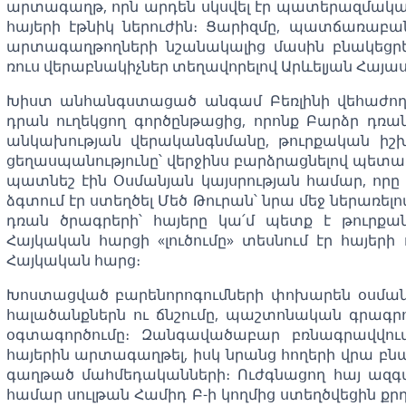
արտագաղթ, որն արդեն սկսվել էր պատերազմական
հայերի էթնիկ ներուժին։ Ցարիզմը, պատճառաբա
արտագաղթողների նշանակալից մասին բնակեցրեց
ռուս վերաբնակիչներ տեղավորելով Արևելյան Հայա
Խիստ անհանգստացած անգամ Բեռլինի վեհաժող
դրան ուղեկցող գործընթացից, որոնք Բարձր դռա
անկախության վերականգնմանը, թուրքական իշխա
ցեղասպանությունը՝ վերջինս բարձրացնելով պետ
պատնեշ էին Օսմանյան կայսրության համար, որը
ձգտում էր ստեղծել Մեծ Թուրան՝ նրա մեջ ներառելո
դռան ծրագրերի՝ հայերը կա՛մ պետք է թուրքան
Հայկական հարցի «լուծումը» տեսնում էր հայերի
Հայկական հարց։
Խոստացված բարենորոգումների փոխարեն օսմանյն
հալածանքներն ու ճնշումը, պաշտոնական գրագր
օգտագործումը։ Զանգավածաբար բռնագրավվում
հայերին արտագաղթել, իսկ նրանց հողերի վրա բնակ
գաղթած մահմեդականների։ Ուժգնացող հայ ազ
համար սուլթան Համիդ Բ-ի կողմից ստեղծվեցին ք