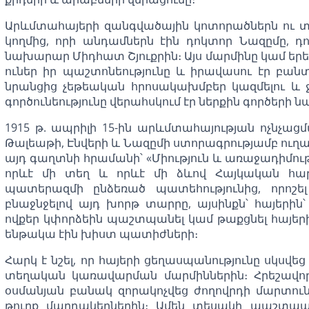
Արևմտահայերի զանգվածային կոտորածներն ու 
կողմից, որի անդամներն էին դոկտոր Նազըմը, դ
նախարար Միդհատ Շյուքրին։ Այս մարմինը կամ երեք
ուներ իր պաշտոնեությունը և իրավասու էր բա
նրանցից չեթեական հրոսակախմբեր կազմելու և
գործունեությունը վերահսկում էր ներքին գործեր
1915 թ. ապրիլի 15-ին արևմտահայության ոչնչաց
Թալեաթի, Էնվերի և Նազըմի ստորագրությամբ ուղ
այդ գաղտնի հրամանի՝ «Միություն և առաջադիմութ
որևէ մի տեղ և որևէ մի ձևով Հայկական հար
պատերազմի ընձեռած պատեհությունից, որոշե
բնաջնջելով այդ խորթ տարրը, այսինքն՝ հայերին
ովքեր կփորձեին պաշտպանել կամ թաքցնել հայերին
ենթակա էին խիստ պատիժների։
Հարկ է նշել, որ հայերի ցեղասպանությունը սկսվեց
տեղական կառավարման մարմիններին։ Հրեշավ
օսմանյան բանակ զորակոչվեց ժողովրդի մարտո
թուրք մարդակերներին։ Ամեն տեսակի պաշտպանո