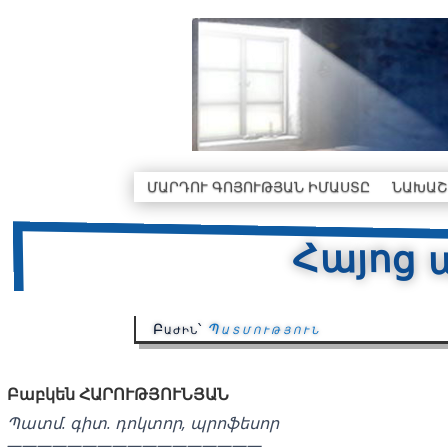
ՄԱՐԴՈՒ ԳՈՅՈՒԹՅԱՆ ԻՄԱՍՏԸ
ՆԱԽԱՇ
Հայոց 
Բաժին՝
Պատմություն
Բաբկեն ՀԱՐՈՒԹՅՈՒՆՅԱՆ
Պատմ. գիտ. դոկտոր, պրոֆեսոր
—————————————————