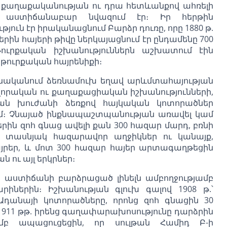
րագ քաղաքականության ու դրա հետևանքով ահռելի
աստիճանաբար նվազում էր։ Իր հերթին
ւն էր իրականացնում Բարձր դուռը, որը 1880 թ.
րին հայերի թիվը ներկայացնում էր ընդամենը 700
թուրքական իշխանություններն աշխատում էին
թուրքական հայրենիքի։
ործնականում ձեռնամուխ եղավ արևմտահայության
ինվորական ու քաղաքացիական իշխանությունների,
ան խուժանի ձեռքով հայկական կոտորածներ
ւմ։ Չնայած ինքնապաշտպանության առավել կամ
րին զոհ գնաց ավելի քան 300 հազար մարդ, բռնի
 տասնյակ հազարավոր աղջիկներ ու կանայք,
այրեր, և մոտ 300 հազար հայեր արտագաղթեցին
 ու այլ երկրներ։
աստիճանի բարձրացած լինելն ամբողջությամբ
ներին։ Իշխանության գլուխ գալով 1908 թ.՝
Ադանայի կոտորածները, որոնց զոհ գնացին 30
-1911 թթ. իրենց գաղափարախոսությունը դարձրին
յամբ ապացուցեցին, որ սուլթան Համիդ Բ-ի