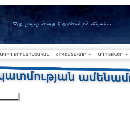
ԱՎԻՂ ՔՐԻՍՏՈՆԵԱԿԱՆ
ՀՈԳԵՄՏԱՎՈՐ
ԱՂՈԹՔՆԵՐ
պատմության ամենամռ