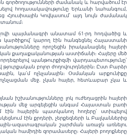
 գործողությունների ժամանակ և հարվածում էր
նելով հողասակավությունը Երևանի նահանգում,
 Հյուսիսային Կովկասում՝ այդ նույն ժամանակ
ստանում։
ովի պայմանագրի անատամ 61-րդ հոդվածից և
ն կարծիքով՝ կարող էին հանգեցնել Հայաստանի
նությունները որոշեցին իրականացնել հայերի
ական քաղաքականության աստիճանի։ Հայերը մեծ
 որդեգրելով պանթուրքիզմի վարդապետությունը՝
վ թյուրքական բոլոր ժողովուրդներին։ Ըստ Բարձր
ային, կա՛մ ոչնչանային։ Օսմանյան արքունիքը
 ոչնչացման մեջ. չկան հայեր, հետևաբար չկա և
ան իշխանությունները լոկ ուժեղացրին հայերի
ության մեջ արգելեցին անգամ Հայաստան բառի
 էին հայերին պատկանող հողերը՝ ստիպելով
եցնում էին քրդերի, չերքեզների և Բալկաններից
գային-ազատագրական շարժման առաջն առնելու
րդական համիդիե զորամասերը։ Հայերի բողոքները