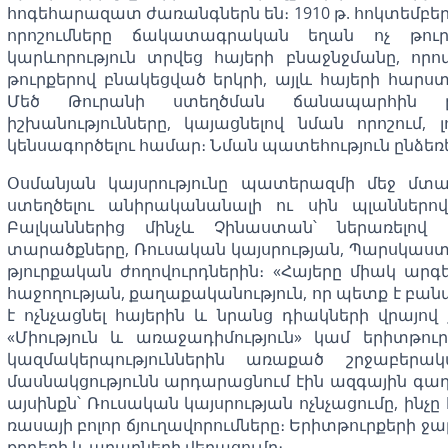
հոգեհարազատ ժառանգներն են։ 1910 թ. հոկտեմբե
որոշումները ճակատագրական եղան ոչ թու
կարևորություն տրվեց հայերի բնաջնջմանը, որ
թուրքերով բնակեցված երկրի, այլև հայերի հարստ
Մեծ Թուրանի ստեղծման ճանապարհին ը
իշխանությունները, կայացնելով նման որոշում
կենսագործելու համար։ Նման պատեհություն ընձեռ
Օսմանյան կայսրությունը պատերազմի մեջ մտա
ստեղծելու անիրականանալի ու սին պլաններով,
Բալկաններից մինչև Չինաստան՝ ներառելով 
տարածքները, Ռուսական կայսրության, Պարսկաս
թյուրքական ժողովուրդներին։ «Հայերը միակ արգ
հաջողության, քաղաքականություն, որ պետք է 
է ոչնչացնել հայերին և նրանց դիակների վրայով 
«Միություն և առաջադիմություն» կամ երիտթու
կազմակերպություններին առաքած շրջաբերա
մասնակցությունն արդարացնում էին ազգային գա
այսինքն՝ Ռուսական կայսրության ոչնչացումը, ինչ
ռասայի բոլոր ճյուղավորումները։ Երիտթուրքերի ջ
քրդերի և արաբների վերացումը։