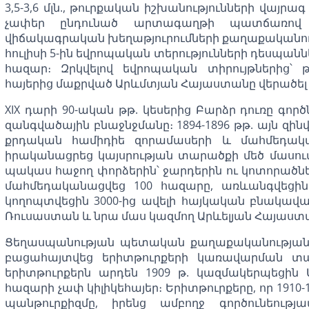
3,5-3,6 մլն., թուրքական իշխանությունների վայ
չափեր ընդունած արտագաղթի պատճառով 
վիճակագրական խեղաթյուրումների քաղաքականությո
հուլիսի 5-ին եվրոպական տերությունների դեսպաննե
հազար։ Զրկվելով եվրոպական տիրույթներից՝ 
հայերից մաքրված Արևմտյան Հայաստանը վերածել 
XIX դարի 90-ական թթ. կեսերից Բարձր դուռը գ
զանգվածային բնաջնջմանը։ 1894-1896 թթ. այն զ
քրդական համիդիե զորամասերի և մահմեդակ
իրականացրեց կայսրության տարածքի մեծ մասո
պակաս հաջող փորձերին՝ ջարդերին ու կոտորածնե
մահմեդականացվեց 100 հազարը, առևանգվեցին
կողոպտվեցին 3000-ից ավելի հայկական բնակավ
Ռուսաստան և նրա մաս կազմող Արևելյան Հայաստան
Ցեղասպանության պետական քաղաքականության 
բացահայտվեց երիտթուրքերի կառավարման տարի
երիտթուրքերն արդեն 1909 թ. կազմակերպեցին 
հազարի չափ կիլիկեհայեր։ Երիտթուրքերը, որ 1910
պանթուրքիզմը, իրենց ամբողջ գործունեութ