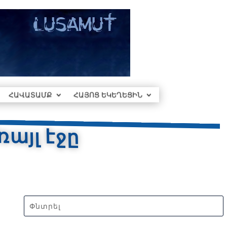
ՀԱՎԱՏԱՄՔ
ՀԱՅՈՑ ԵԿԵՂԵՑԻՆ
այլ էջը