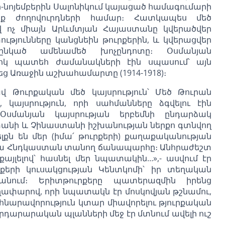
ր-նոյեմբերին Սալոնիկում կայացած համագումարի
րք ժողովուրդների համար։ Հատկապես մեծ
ով ոչ միայն Արևմտյան Հայաստանը կվերածվեր
ությունները կանցնեին թուրքերին, և կվերացվեր
նկած ամենամեծ խոչընդոտը։ Օսմանյան
, լոկ պատեհ ժամանակների էին սպասում՝ այն
եց Առաջին աշխահամարտը (1914-1918)։
վ Թուրքական մեծ կայսրություն՝ Մեծ Թուրան
 կայսրություն, որի սահմանները ձգվելու էին
Օսմանյան կայսրության երբեմնի ընդարձակ
տանի և Չինաստանի իշխանության ներքո գտնվող
ելքն են մեր (իմա՛ թուրքերի) քաղաքականության
բանա Հնդկաստան տանող ճանապարհը։ Անհրաժեշտ
քայլելով՝ հասնել մեր նպատակին…»,- ասվում էր
րքերի կուսակցության Կենտկոմի՝ իր տեղական
կանում։ Երիտթուրքերը պատերազմին իրենց
ղափարով, որի նպատակն էր մոսկովյան թշնամու,
ը հնարավորություն կտար միավորելու թյուրքական
արդարարական պլանների մեջ էր մտնում ավելի ուշ