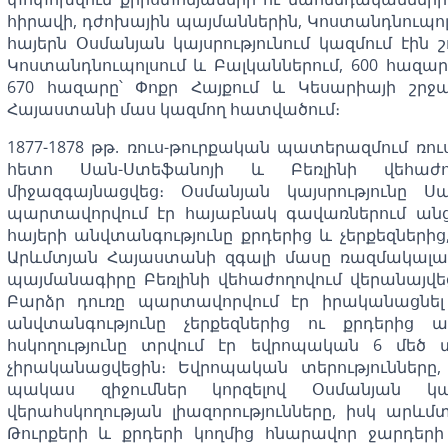
հիրավի, դժոխային պայմաններին, Կոստանդնուպոլ
հայերն Օսմանյան կայսրությունում կազմում էին շ
Կոստանդնուպոլսում և Բալկաններում, 600 հազար
670 հազարը՝ Փոքր Հայքում և Կեսարիայի շրջ
Հայաստանի մաս կազմող հատվածում։
1877-1878 թթ. ռուս-թուրքական պատերազմում ռ
հետո Սան-Ստեֆանոյի և Բեռլինի վեհաժ
միջազգայնացվեց։ Օսմանյան կայսրությունը 
պարտավորվում էր հայաբնակ գավառներում անց
հայերի անվտանգությունը քրդերից և չերքեզներ
Արևմտյան Հայաստանի զգալի մասը ռազմակալած
պայմանագիրը Բեռլինի վեհաժողովում վերանայվե
Բարձր դուռը պարտավորվում էր իրականացնել 
անվտանգությունը չերքեզներից ու քրդերից
հսկողությունը տրվում էր եվրոպական 6 մեծ տ
չիրականացվեցին։ Եվրոպական տերությունները
պակաս զիջումներ կորզելով Օսմանյան կայ
վերահսկողության լիազորությունները, իսկ արևմ
Թուրքերի և քրդերի կողմից հնարավոր ջարդեր