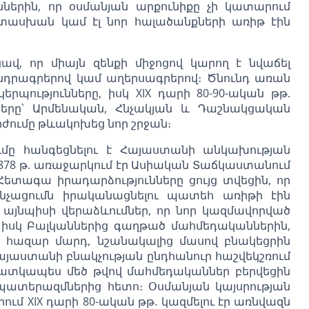
ններին, որ օսմանյան արքունիքը չի կատարում
ատասխան կամ էլ նոր հալածանքների առիթ էին
ցավ, որ միայն զենքի միջոցով կարող է նվաճել
նդրագրերով կամ աղերսագրերով։ Ծնունդ առան
ությունները, իսկ XIX դարի 80-90-ական թթ.
ները՝ Արմենական, Հնչակյան և Դաշնակցական
ժումը թևակոխեց նոր շրջան։
ւմը հանգեցնելու է Հայաստանի անկախության
1878 թ. առաջարկում էր Ասիական Տաճկաստանում
Հետագա իրադարձությունները ցույց տվեցին, որ
ոչնչացումն իրականացնելու պատեհ առիթի էին
 այնպիսի վերաձևումներ, որ նոր կազմավորված
ն, իսկ Բալկաններից գաղթած մահմեդականներին,
850 հազար մարդ, նշանակալից մասով բնակեցրին
յաստանի բնակչության ընդհանուր հաշվեկշռում
հատկապես մեծ թվով մահմեդականներ բերվեցին
 պատերազմներից հետո։ Օսմանյան կայսրության
ւմ XIX դարի 80-ական թթ. կազմելու էր առնվազն