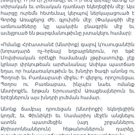
տիրական եւ տեւական դառնար եկեղեցիին մէջ: Այս
հարցը ուրեմն հետեւեալ կերպով ներկայացուած է
Գործք Առաքելոց ԺԵ. գլուխին մէջ: (Փակագծի մէջ
առնուածները կը պակսին բնագրին մէջ եւ
աւելցուած են թարգմանութիւնը յստակելու համար):
«Ոմանք Հրէաստանէ (Անտիոք) գալով կ’ուսուցանէին
(նորադարձ ոչ–հրեայ) եղբայրներուն, որ եթէ
Մովսիսական օրէնքի համաձայն չթլփատուիք, չէք
կրնար փրկութեան արժանանալ: Ասիկա պատճառ
եղաւ որ հակառակութիւն եւ խնդիր ծագի անոնց ու
Պօղոսի եւ Բառնաբասի միջեւ: Ի վերջոյ, որոշուեցաւ
Պօղոս ու Բառնաբաս, ինչպէս նաեւ ոմանք
Անտիոքէն, երթան Երուսաղէմ Առաքեալներուն եւ
երէցներուն այս խնդրի լուծման համար.
Անոնք ճամբայ դրուեցան (Անտիոքի) եկեղեցիին
կողմէ, եւ Փիւնիկէի եւ Սամարիոյ մէջէն անցնելու
ատեն պատմեցին (այդ շրջաններու
Քրիստոնեաներուն) հեթանոսներուն դարձը,