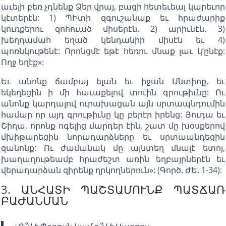
աւելի բեռ չդնենք Ձեր վրայ, բացի հետեւեալ կարեւոր
կէտերէն: 1) ՊԻտի զգուշանաք եւ հրաժարիք
կուռքերու զոհուած միսերէն. 2) արիւնէն. 3)
խեղդամահ եղած կենդանիի միսէն եւ 4)
պոռնկութենէ: Որոնցմէ եթէ հեռու մնաք լաւ կ’ընէք:
Ողջ եղէք»:
Եւ անոնք ճամբայ ելան եւ իջան Անտիոք, եւ
եկեղեցին ի մի հաւաքելով տուին գրութիւնը: Ու
անոնք կարդալով ուրախացան այն սրտապնդումին
համար որ այդ գրութիւնը կը բերէր իրենց: Յուդա եւ
Շիղա, որոնք ոգելից մարդեր էին, շատ մը խօսքերով
մխիթարեցին նորադարձները եւ սրտապնդեցին
զանոնք: Ու ժամանակ մը այնտեղ մնալէ ետոյ,
խաղաղութեամբ հրաժեշտ առին եղբայրներէն եւ
վերադարձան զիրենք ղրկողներուն»: (Գործ. ԺԵ. 1-34):
3. ԱՆՀԱՏԻ ՊԱՇՏԱՄՈՒՆՔ ՊԱՏՃԱՌ
ԲԱԺԱՆՄԱՆ