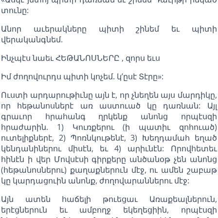
տունը:
Անոր աւերակները պիտի շինեմ եւ պիտի
վերականգնեմ.
Ինչպէս նաեւ ՀԵԹԱՆՈՍՆԵՐԸ , զորս եւս
Իմ ժողովուրդս պիտի կոչեմ. կ’ըսէ Տէրը»:
Ուստի արդարութիւնը այն է, որ չնեղեն այս մարդիկը,
որ հեթանոսներէ առ աստուած կը դառնան: Այլ
գրաւոր հրահանգ ղրկենք անոնց որպէսզի
հրաժարին. 1) Կուռքերու (ի պատիւ զոհուած)
ուտելիքներէ, 2) Պոռնկութենէ, 3) Խեղդամահ եղած
կենդանիներու միսէն, եւ 4) արիւնէն: Որովհետեւ
հինէն ի վեր Մովսէսի գիրքերը անծանօթ չեն անոնց
(հեթանոսներու) քաղաքներուն մէջ, ու ամեն շաբաթ
կը կարդացուին անոնք, ժողովարաններու մէջ:
Այն ատեն հաճելի թուեցաւ Առաքեալներուն,
երէցներուն եւ ամբողջ եկեղեցիին, որպէսզի