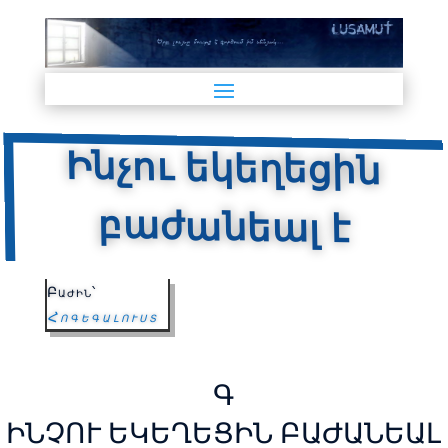
Ինչու եկեղեցին
բաժանեալ է
Բաժին՝
Հոգեգալուստ
Գ
ԻՆՉՈՒ ԵԿԵՂԵՑԻՆ ԲԱԺԱՆԵԱԼ