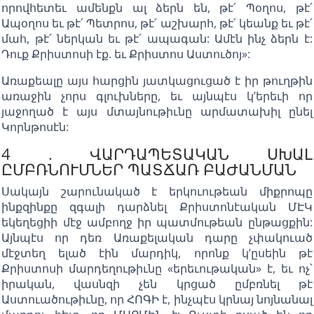
որովհետեւ ամենքն ալ ձերն են, թէ՛ Պօղոս, թէ՛
Ապօղոս եւ թէ՛ Պետրոս, թէ՛ աշխարհ, թէ՛ կեանք եւ թէ՛
մահ, թէ՛ ներկան եւ թէ՛ ապագան: Ամէն ինչ ձերն է:
Դուք Քրիստոսի էք. եւ Քրիստոս Աստուծոյ»:
Առաքեալը այս հարցին յատկացուցած է իր թուղթին
առաջին չորս գլուխները, եւ այնպէս կ’երեւի որ
յաջողած է այս մտայնութիւնը արմատախիլ ընել
Կորնթոսէն:
4 . ՎԱՐԴԱՊԵՏԱԿԱՆ ՍԽԱԼ
ԸՄԲՌՆՈՒՄՆԵՐ ՊԱՏՃԱՌ ԲԱԺԱՆՄԱՆ
Սակայն շարունակած է երկուութեան միքրոպը
ինքզինքը զգալի դարձնել Քրիստոնէական ՄԷԿ
եկեղեցիի մէջ ամբողջ իր պատմութեան ընթացքին:
Այնպէս որ դեռ Առաքելական դարը չփակուած
մէջտեղ ելած էին մարդիկ, որոնք կ’ըսեին թէ
Քրիստոսի մարդեղութիւնը «երեւութական» է, եւ ոչ՝
իրական, վասնզի չեն կրցած ըմբռնել թէ
Աստուածութիւնը, որ ՀՈԳԻ է, ինչպէս կրնայ նոյնանալ