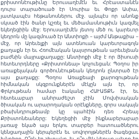
քրիստոնէութիւնը Երուսաղէմէն եւ Հրէաստանէն
դուրս տարածուած էր Սուրիա եւ Փոքր Ասիա,
յատկապէս հեթանոսներու մէջ. այնպէս որ անոնք
սկսած էին ծանր կշռել եւ մեծամասնութիւն կազմել
եկեղեցիին մէջ: Երուսաղէմէն յետոյ մեծ ու կարեւոր
կեդրոն մը կազմուած էր Անտիոքի – այժմ Անթաքիա –
մէջ, որ Արեւելքի այն ատենուան կարեւորագոյն
քաղաքն էր եւ Հռոմէական կայսրութեան արեւելեան
բաժնին մայրաքաղաքը: Անտիոքի մէջ է որ Յիսուսի
հետեւորդները «Քրիստոնեայ» կոչուեցան: Պօղոս իր
առաքելական գործունէութեան կեդրոն ընտրած էր
այս քաղաքը: Պօղոս Առաքեալի քարոզութեան
հիմնական սկզբունքներէն մէկըն այն էր, որ
Փրկութեան համար էականը ՀԱՒԱՏՔՆ էր, եւ
հետեւաբար անհրաժեշտ չէին Մովսիսական
ծիսական ու արարողական օրէնքները, զորս սակայն
բծախնդրութեամբ կը պահէին դեռ Հրեայ
Քրիստոնեաները: Եկեղեցիի մէջ ինքնաբերաբար
յառաջ եկած այս երկու տարբեր հատուածներու
կենցաղային կերպերէն եւ սովորոյթներէն ծագեցաւ
խնդիրը. Ո՞րն էր շիտակը, եւ ո՞ր մէկ կերպը պէտք էր