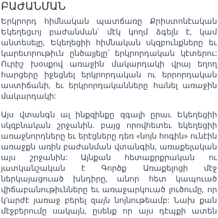
ԲԱԺԱՆՄԱՆ
Երկրորդ հիմնական պատճառը Քրիստոնէական
Եկեղեցւոյ բաժանման՝ մէկ կողմ ձգելն է, կամ
անտեսելը, Եկեղեցիի հիմնական սկզբունքները եւ
կարեւորութիւն ընծայյելը՝ երկրորդական կէտերու:
Ուրիշ խօսքով առաջին մակարդակի վրայ եղող
հարցերը իջեցնել երկրորդական ու երրորդական
աստիճանի, եւ երկրորդականները հանել առաջին
մակարդակի:
Այս վտանգն ալ ինքզինքը զգալի ըրաւ Եկեղեցիի
սկզբնական շրջանին. բայց որովհետեւ եկեղեցիի
առաջնորդները եւ երէցները դեռ «նոյն հոգին» ունէին
առաջքն առին բաժանման վտանգին, առաքելական
այս շրջանին: Այնքան հետաքրքրական ու
յատկանշական է Գործք Առաքելոցի մէջ
ներկայացուած խնդիրը, անոր հետ կապուած
վիճաբանութիւնները եւ առաջարկուած լուծումը, որ
կ’արժէ յառաջ բերել զայն նոյնութեամբ: Նախ քան
մէջբերումը սակայն, ըսենք որ այս դէպքի ատեն