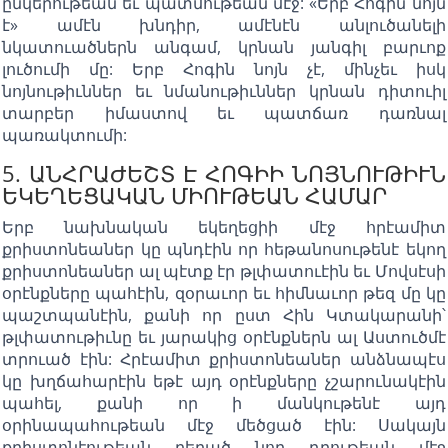
ընկերութեան եւ պատմութեան մէջ: «Երբ Հոգին նոյն
է» ամէն խնդիր, ամէնէն անլուծանելի
նկատուածներն անգամ, կրնան յանգիլ բարւոք
լուծումի մը: Երբ Հոգին նոյն չէ, մինչեւ իսկ
նոյնութիւններ եւ նմանութիւններ կրնան դիտուիլ
տարբեր իմաստով եւ պատճառ դառնալ
պառակտումի:
5. ԱՆՀՐԱԺԵՇՏ Է ՀՈԳԻԻ ՆՈՅՆՈՒԹԻՒՆ
ԵԿԵՂԵՑԱԿԱՆ ՄԻՈՒԹԵԱՆ ՀԱՄԱՐ
Երբ նախնական եկեղեցիի մէջ հրէամիտ
քրիստոնեաներ կը պնդէին որ հեթանոսութենէ եկող
քրիստոնեաներ ալ պէտք էր թլփատուէին եւ Մովսէսի
օրէնքները պահէին, զօրաւոր եւ հիմնաւոր թեզ մը կը
պաշտպանէին, քանի որ ըստ Հին Կտակարանի՝
թլփատութիւնը եւ յարակից օրէնքներն ալ Աստուծմէ
տրուած էին: Հրէամիտ քրիստոնեաներ անձնապէս
կը խղճահարէին եթէ այդ օրէնքները չշարունակէին
պահել, քանի որ ի մանկութենէ այդ
օրինապահութեան մէջ մեծցած էին: Սակայն
քրիստոնէութեան բերած նոր դրութեան մէջ