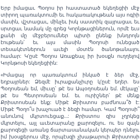
Երբ իմացաւ Պօղոս իր հաստատած եկեղեցիի մէջ
տիրող պառակտումի եւ հակառակութեան այս ոգիի
մասին, վշտացաւ, մինչեւ իսկ սաստիկ զայրացաւ եւ
սրտցաւ նամակ մը գրեց Կորնթացիներուն, որմէ եւս
քանի մը մէջբերումներ պիտի ընենք խնդրոյն
էութեան՝ եւ այս մասին Պօղոսի ունեցած
տեսակէտներուն աւելի մօտէն ծանոթանալու
համար: Կ’ըսէ Պօղոս Առաքեալ իր խօսքն ուղղելով
Կորնթոսի եկեղեցիին:
«Իմացայ որ պառակտում ինկած է ձեր մէջ,
եղբայրներ: Ձեզմէ իւրաքանչիւրը կ’ըսէ եղեր. ես
Պօղոսեան եմ, միւսը՝ թէ ես Ապօղոսեան եմ. մէկալը՝
թէ ես Պետրոսեան եմ. եւ ուրիշներ՝ թէ մենք
Քրիստոսեան ենք: Միթէ Քրիստոս բաժնուա՞ծ է:
Միթէ Պօղո՞ս խաչուած է ձեզի համար. Կամ Պօղոսի՞
անունով մկրտուեցաք…: Քրիստոս զիս չղրկեց
մկրտելու, այլ աւետարանը քարոզելու. ու ես զայն
քարոզեցի առանց ճարտասանական կերպեր դնելու
իմ խօսքերուս մէջ, որպէսզի չխաթարուի Քրիստոսի