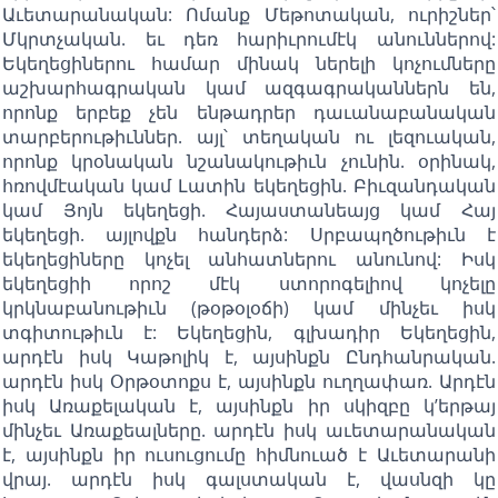
Աւետարանական: Ոմանք Մեթոտական, ուրիշներ՝
Մկրտչական. եւ դեռ հարիւրումէկ անուններով:
Եկեղեցիներու համար մինակ ներելի կոչումները
աշխարհագրական կամ ազգագրականներն են,
որոնք երբեք չեն ենթադրեր դաւանաբանական
տարբերութիւններ. այլ՝ տեղական ու լեզուական,
որոնք կրօնական նշանակութիւն չունին. օրինակ,
հռովմէական կամ Լատին եկեղեցին. Բիւզանդական
կամ Յոյն եկեղեցի. Հայաստանեայց կամ Հայ
եկեղեցի. այլովքն հանդերձ: Սրբապղծութիւն է
եկեղեցիները կոչել անհատներու անունով: Իսկ
եկեղեցիի որոշ մէկ ստորոգելիով կոչելը
կրկնաբանութիւն (թօթօլօճի) կամ մինչեւ իսկ
տգիտութիւն է: Եկեղեցին, գլխադիր Եկեղեցին,
արդէն իսկ Կաթոլիկ է, այսինքն Ընդհանրական.
արդէն իսկ Օրթօտոքս է, այսինքն ուղղափառ. Արդէն
իսկ Առաքելական է, այսինքն իր սկիզբը կ’երթայ
մինչեւ Առաքեալները. արդէն իսկ աւետարանական
է, այսինքն իր ուսուցումը հիմնուած է Աւետարանի
վրայ. արդէն իսկ գալստական է, վասնզի կը