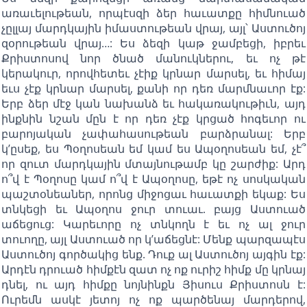
առաւելութեան, որպէսզի ձեր հաւատքը հիմնուած
չըլլայ մարդկային իմաստութեան վրայ, այլ՝ Աստուծոյ
զօրութեան վրայ…: Ես ձեզի կաթ ջամբեցի, իբրեւ
Քրիստոսով նոր ծնած մանուկներու, եւ ոչ թէ
կերակուր, որովհետեւ չէիք կրնար մարսել, եւ հիմայ
եւս չէք կրնար մարսել, քանի որ դեռ մարմնաւոր էք:
Երբ ձեր մէջ կան նախանձ եւ հակառակութիւն, այդ
ինքնին նշան մըն է որ դեռ չէք կրցած հոգեւոր ու
բարոյական չափահասութեան բարձրանալ: Երբ
կ’ըսեք, ես Պօղոսեան եմ կամ ես Ապօղոսեան եմ, չէ՞
որ զուտ մարդկային մտայնութամբ կը շարժիք: Արդ
ո՞վ է Պօղոսը կամ ո՞վ է Ապօղոսը, եթէ ոչ սոսկական
պաշտօնեաներ, որոնց միջոցաւ հաւատքի եկաք: Ես
տնկեցի եւ Ապօղոս ջուր տուաւ. բայց Աստուած
աճեցուց: Կարեւորը ոչ տնկողն է եւ ոչ ալ ջուր
տուողը, այլ Աստուած որ կ’աճեցնէ: Մենք պարզապէս
Աստուծոյ գործակից ենք. Դուք ալ Աստուծոյ այգին էք:
Արդէն դրուած հիմքէն զատ ոչ ոք ուրիշ հիմք մը կրնայ
դնել, ու այդ հիմքը նոյնինքն Յիսուս Քրիստոսն է:
Ուրեմն ասկէ յետոյ ոչ ոք պարծենայ մարդերով,