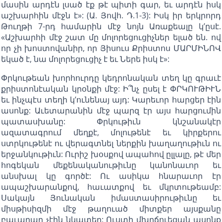
մասին արդէն լսած էք թէ պիտի գար, եւ արդէն իսկ
աշխարհին մէջն է»: (Ա. Յովհ. Դ.1-3): Իսկ իր երկրորդ
Թուղթի 7-րդ համարին մէջ նոյն Առաքեալը կ’ըսէ.
«Աշխարհի մէջ շատ մը մոլորեցուցիչներ ելած են. ով
որ չի խոստովանիր, որ Յիսուս Քրիստոս ՄԱՐՄԻՆՈՎ
եկած է, նա մոլորեցուցիչ է եւ Ներե իսկ է»:
Փրկութեան խորհուրդը կեդրոնական տեղ կը գրաւէ
քրիստոնէական կրօնքի մէջ: Ի՞նչ ըսել է ՓՐԿՈՒԹԻՒՆ
եւ ինչպէս տեղի կ’ունենայ այդ: Կարեւոր հարցեր էին
ասոնք: Աւետարանին մէջ պարզ էր այս հարցումին
պատասխանը: Փրկութիւն կնշանակէր
ազատագրում մեղքէ, մոլութենէ եւ կիրքերու
ստրկութենէ ու վերագտնել ներքին խաղաղութիւն ու
երջանկութիւն: Ուրիշ խօսքով ապահով ըլլալը, թէ մեր
հոգեկան մեքենականութիւնը կանոնաւոր եւ
անսխալ կը գործէ: Ու ասիկա հնարաւոր էր
ապաշխարանքով, հաւատքով եւ մկրտութեամբ:
Սակայն Յունական իմաստասիրութիւնը եւ
միսթիսիզմի մէջ թաղուած միտքեր այսքանը
բաւարար չէին նկատեր: Ուստի մխրճուեցան ասոնք