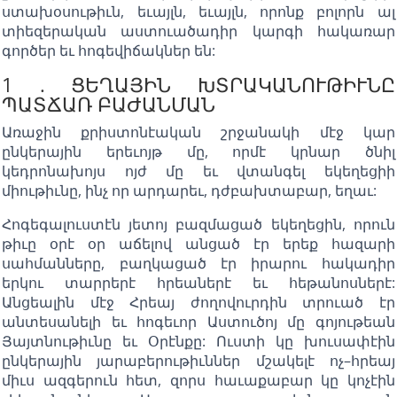
ստախօսութիւն, եւայլն, եւայլն, որոնք բոլորն ալ
տիեզերական աստուածադիր կարգի հակառար
գործեր եւ հոգեվիճակներ են:
1 . ՑԵՂԱՅԻՆ ԽՏՐԱԿԱՆՈՒԹԻՒՆԸ
ՊԱՏՃԱՌ ԲԱԺԱՆՄԱՆ
Առաջին քրիստոնէական շրջանակի մէջ կար
ընկերային երեւոյթ մը, որմէ կրնար ծնիլ
կեդրոնախոյս ոյժ մը եւ վտանգել եկեղեցիի
միութիւնը, ինչ որ արդարեւ, դժբախտաբար, եղաւ:
Հոգեգալուստէն յետոյ բազմացած եկեղեցին, որուն
թիւը օրէ օր աճելով անցած էր երեք հազարի
սահմանները, բաղկացած էր իրարու հակադիր
երկու տարրերէ հրեաներէ եւ հեթանոսներէ:
Անցեալին մէջ Հրեայ ժողովուրդին տրուած էր
անտեսանելի եւ հոգեւոր Աստուծոյ մը գոյութեան
Յայտնութիւնը եւ Օրէնքը: Ուստի կը խուսափէին
ընկերային յարաբերութիւններ մշակելէ ոչ–հրեայ
միւս ազգերուն հետ, զորս հաւաքաբար կը կոչէին