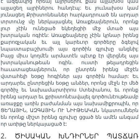
է ազգակից հրեայ այրիներու քան այլախօս կամ
այլացեղ այրիներու հանդէպ: Եւ յոււնախօս կամ
յունացեղ Քրիստոնեաներ հարկադրուած են արդար
տրտունջ մը ներկայացնել Առաքեալներուն, որոնք
լուր չէին ունեցած եկեղեցիի մէջ մտած այս
խտրական ոգիէն: Առաքեալները չէին կրնար իրենց
քարոզչական եւ այլ կարեւոր գործերը ձգելով
նպաստաբաշխումի այս գործին գլուխը անցնիլ:
Բայց միւս կողմէն արմատէն պէտք էր վերցնել այս
խտրականութեան ոգին. ուստի թելադրեցին
հաւատացեալներուն, որ ընտրեն իրենց մէջէն
վստահելի եօթը հոգիներ այս գործին համար: Եւ
արդարեւ ընտրեցին եօթը անձեր, որոնց մէջն էր մեծ
գործիչ եւ նախամարտիրոս Ստեփանոս, եւ որոնք
իրենց արդար եւ քրիստոնէավայել գործունէութեամբ
առաջքը առին բաժանման այս նախամիքրոպին, որ
ՑԵՂԱՅԻՆ, ԱԶԳԱՅԻՆ ՈՒ ՆԻՒԹԵԱԿԱՆ նկատումներն
են որոնք միշտ իրենց գլուխը ցցած են ամէն անգամ
որ առիթը ներկայացած է:
2. ԾԻՍԱԿԱՆ ԽՆԴԻՐՆԵՐ ՊԱՏՃԱՌ