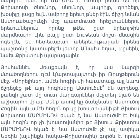
մարդու հետ, որ ՄԱՐՄԻՆ է: Ուստի ըսած են որ
Քրիստոսի ծնունդը, սնունդը, ապրիլը, գործելը,
խօսիլը, լացը եւլն. ամբողջ երեւոյթներ էին, ճիշդ նման
Աստուածաշունչի մէջ պատմուած հրեշտակներու
երեւումներուն, որոնք թէեւ ըստ երեւոյթին
մարմնաւոր էին, բայց ըստ էութեան միշտ մնացին
ոգեղէն, եւ հետեւաբար աներեւութացան իրենց
պաշտօնը կատարելէն յետոյ: Այնպէս եղաւ, կ’ըսեին,
նաեւ Քրիստոսի պարագային:
Յովհաննէս Առաքեալն է, որ այս կարգի
մտածողներու դէմ կ’արտայայտուի իր Թուղթերուն
մէջ. «Սիրելիներ, ամէն հոգիի մի հաւատաք, այլ նախ
ճշդեցէք թէ այդ հոգիները Աստուծմէ՞ են արդեօք.
քանզի շատ մը սուտ մարգարէներ մէջտեղ ելած են
աշխարհի վրայ: Մենք ասով կը ճանչնանք Աստուծոյ
Հոգին. այն ամէն հոգին որ կը խոստովանի թէ Յիսուս
Քրիստոս ՄԱՐՄԻՆՈՎ եկած է, նա Աստուծմէ է: Իսկ
այն հոգին որ չի խոստովանիր թէ Յիսուս Քրիստոս
ՄԱՐՄԻՆՈՎ եկած է, նա Աստուծմէ չէ, այլ ասիկա
Նեռին (այսինքն հակա–Քրիստոսին) գործն է, որուն