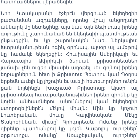
հատուածներու վերածեցին:
Նոր Կտակարանի էջէրէն վերցուած եկեղեցիի
բաժանման ազդակները, որոնց վրայ անցողակի
ակնարկ մը նետեցինք, այս կամ այն ձեւի տակ իրենց
գոյութիւնը շարունակած են եկեղեցիի պատմութեան
ընթացքին, եւ կը շարունակեն նաեւ ներկայիս:
Խտրականութեան ոգին, օրինակ, այսօր ալ ամօթով
կը համակէ եկեղեցին: Հիւսիսային Ամերիկայի եւ
Հարաւային Ափրիկէի ճերմակ քրիստոնեաներ
յաճախ չեն ուզեր միասին աղօթել սեւ գոյնով իրենց
եղբայրներուն հետ ի Քրիստոս: Պետրոս կամ Պօղոս
երբեմն աւելի կը յիշուին եւ աւելի հետեւորդներ ունին
քան նոյնինքն խաչուած Քրիստոսը: Այսօր ալ
քրիստոնեայ հաւաքականութիւներ իրենք զիրենք կը
կոչեն անհատներու անուններով կամ եկեղեցիի
ստորոգելիներէն մէկով միայն: Մին կը կոչուի
Լուտերական, միւսը Կալվինական: Մէկը
Յակոբիկեան, միւսը՝ Գրիգորեան: Ոմանք իրենք
զիրենք պարծանքով կը կոչեն Կաթոլիկ, ուրիշներ՝
օրթոտոքս. ոմանք՝ Առաքելական, ուրիշներ՝