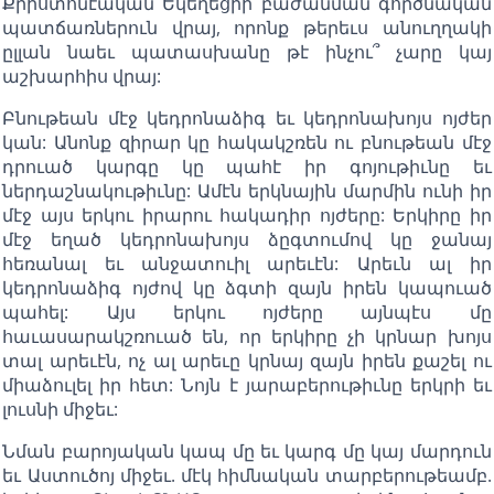
Քրիստոնէական Եկեղեցիի բաժանման գործնական
պատճառներուն վրայ, որոնք թերեւս անուղղակի
ըլլան նաեւ պատասխանը թէ ինչու՞ չարը կայ
աշխարհիս վրայ:
Բնութեան մէջ կեդրոնաձիգ եւ կեդրոնախոյս ոյժեր
կան: Անոնք զիրար կը հակակշռեն ու բնութեան մէջ
դրուած կարգը կը պահէ իր գոյութիւնը եւ
ներդաշնակութիւնը: Ամէն երկնային մարմին ունի իր
մէջ այս երկու իրարու հակադիր ոյժերը: Երկիրը իր
մէջ եղած կեդրոնախոյս ձըգտումով կը ջանայ
հեռանալ եւ անջատուիլ արեւէն: Արեւն ալ իր
կեդրոնաձիգ ոյժով կը ձգտի զայն իրեն կապուած
պահել: Այս երկու ոյժերը այնպէս մը
հաւասարակշռուած են, որ երկիրը չի կրնար խոյս
տալ արեւէն, ոչ ալ արեւը կրնայ զայն իրեն քաշել ու
միաձուլել իր հետ: Նոյն է յարաբերութիւնը երկրի եւ
լուսնի միջեւ:
Նման բարոյական կապ մը եւ կարգ մը կայ մարդուն
եւ Աստուծոյ միջեւ. մէկ հիմնական տարբերութեամբ.