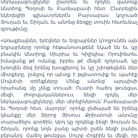
ներկայացուցիչներ ընտրեն եւ ղրկեն զանոնք
Անտիոք Պօղոսի եւ Բառնաբասի հետ: Ընտրեցին
եկեղեցիի գլխաւորներէն Բարսաբաս կոչուած
Յուդան եւ Շիղան, եւ անոնց ձեռքը տուին հետեւեալ
գրութիւնը.
«Առաքեալներ, երէցներ եւ եղբայրներ կ’ողջունեն այն
եղբայրները որոնք հեթանոսութենէ եկած են եւ կը
բնակին Անտիոք, Սիւրիա եւ Կիլիկիա: Որովհետեւ
իմացանք թէ ոմանք, իբրեւ թէ մեզմէ ղրկուած, կը
խռովեն ձեզ իրենց խօսքերով եւ կը շփոթեցնեն ձեր
միտքերը, ըսելով որ պէտք է թլփատուիք եւ պահէք
Մովսէսի օրէնքները: Մենք անոնց՝ այդպիսի
հրահանգ մը չենք տուած: Ուստի հաճոյ թուեցաւ
մեզի, ժողովականներուս, ձեզի ղրկել մեր
ներկայացուցիչները, մեր սիրելիներուն՝ Բառնաբասի
եւ Պօղոսի հետ, մարդեր՝ որոնք ընծայած են իրենց
կեանքը մեր Տիրոջ Յիսուս Քրիստոսի անունը
տարածելու գործին: Արդ կը ղրկենք ձեզի Յուդան եւ
Շիղան, որոնք նոյն բանը պիտի ըսեն ձեզի բանիւ
բերանոյ: Հաճոյ թուեցաւ Սուրբ Հոգիին եւ մեզի, որ