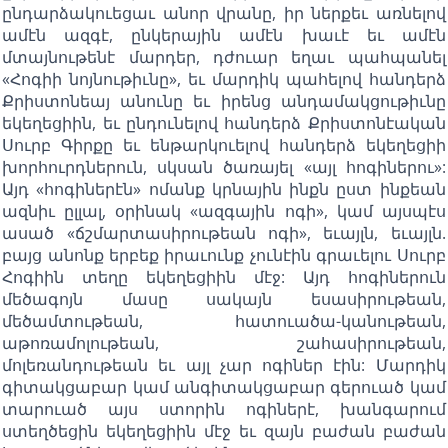
ընդարձակուեցաւ անոր վրանը, իր ներքեւ առնելով
ամէն ազգէ, ընկերային ամէն խաւէ եւ ամէն
մտայնութենէ մարդեր, դժուար եղաւ պահպանել
«Հոգիի նոյնութիւնը», եւ մարդիկ պահելով հանդերձ
Քրիստոնեայ անունը եւ իրենց անդամակցութիւնը
եկեղեցիին, եւ ընդունելով հանդերձ Քրիստոնէական
Սուրբ Գիրքը եւ ենթարկուելով հանդերձ եկեղեցիի
խորհուրդներուն, սկսան ծառայել «այլ հոգիներու»:
Այդ «հոգիներէն» ոմանք կրնային ինքն ըստ ինքեան
ազնիւ ըլլալ, օրինակ «ազգային ոգի», կամ այսպէս
ասած «ճշմարտասիրութեան ոգի», եւայլն, եւայլն.
բայց անոնք երբեք իրաւունք չունէին գրաւելու Սուրբ
Հոգիին տեղը եկեղեցիին մէջ: Այդ հոգիներուն
մեծագոյն մասը սակայն եսասիրութեան,
մեծամտութեան, հատուածա-կանութեան,
աթոռամոլութեան, շահասիրութեան,
մոլեռանդութեան եւ այլ չար ոգիներ էին: Մարդիկ
գիտակցաբար կամ անգիտակցաբար գերուած կամ
տարուած այս ստորին ոգիներէ, խանգարում
ստեղծեցին եկեղեցիին մէջ եւ զայն բաժան բաժան