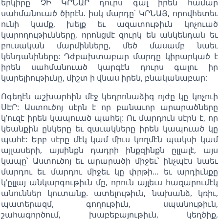
երկիրը ՉԻ ԿՐՆԱՐ դուրս գալ իրեն համար
սահմանուած ծիրէն. իսկ մարդը՝ ԿՐՆԱՅ, որովհետեւ
ունի կամք, խելք եւ ազատութիւն կոչուած
կարողութիւնները, որոնցմէ զուրկ են անկենդան եւ
բուսական մարմինները, մեծ մասամբ նաեւ
կենդանիները: Դժբախտաբար մարդը կիրարկած է
իրեն սահմանուած կարգէն դուրս գալու իր
կարելիութիւնը, միշտ ի վնաս իրեն, բնականաբար:
Ոգեղէն աշխարհին մէջ կեդրոնաձիգ ոյժը կը կոչուի
ՍԷՐ: Աստուծոյ սէրն է որ բանաւոր արարածները
կ’ուզէ իրեն կապուած պահել: Ու մարդուն սէրն է, որ
կեանքին ընկերը եւ զաւակները իրեն կապուած կը
պահէ: Երբ սէրը մէկ կամ միւս կողմէն պակսի կամ
այլասերի, այսինքն դադրի ինքզինքն ըլլալէ, այս
կապը՝ Աստուծոյ եւ արարածի միջեւ՝ ինչպէս նաեւ
մարդու եւ մարդու միջեւ կը փրթի… եւ արդիւնքը
կ’ըլլայ անկարգութիւն մը, որուն այլեւս հազարումէկ
անուններ կուտանք. ատելութիւն, նախանձ, կռիւ,
պատերազմ, գողութիւն, սպանութիւն,
շահագործում, խաբեբայութիւն, կեղծիք,