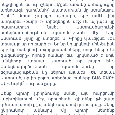
ինքզինքին եւ ուրիշներու կ’ընէ, առանց գոհացուցիչ՝
առնուազն դարմանիչ՝ պատասխան մը ստանալու:
Ուրկէ՞ մտաւ չարիքը աշխարհ, երբ ամէն ինչ
արդարեւ «բարի է» տիեզերքին մէջ: Ու այդպէս կը
հաստատուի նաեւ Աստուածաշունչի
ստեղծագործութեան պատմութեան մէջ: Երբ
Աստուած լոյսը կը ստեղծէ, Ս. Գիրքը կ’աւելցնէ. «Եւ
տեսաւ լոյսը որ բարի է»: Նոյնը կը կրկնուի մինչեւ իսկ
երբ կը ստեղծուին «չորքոտանիները, սողունները եւ
գազանները» որոնց համար եւս կրկնուած է նոյն
յանկերգը «տեսաւ Աստուած որ բարի են»:
Ստեղծագործութեան պատմութիւնը իր
եզրակացութեան կը բերուի այսպէս «Եւ տեսաւ
Աստուած, որ իր բոլոր ստեղծած բաները ՇԱՏ ԲԱՐԻ
ԵՆ»: Ուրկէ՞ է ուրեմն չարը:
Մենք պիտի չփորձուինք մտնել այս հարցումի
լաբիւրինթոսին մէջ, որովհետեւ գիտենք թէ շատ
դժուար պիտի ըլլայ անկէ ապահով դուրս գալը: Մենք
ընդհանուր ակնարկ մը պիտի նետենք