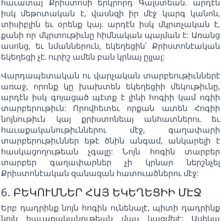
հաւատայ Քրիստոսի երկրորդ Գալստեան. արդէն
իսկ մեթոտական է, վասնզի իր մէջ կարգ կանոն,
տիսիբլին եւ օրենք կայ. արդէն իսկ մկրտչական է,
քանի որ մկրտութիւնը հիմնական պայման է: Առանց
ասոնց, եւ նմաններուն, եկեղեցին՝ Քրիստոնէական
եկեղեցի չէ. ուրիշ ամեն բան կրնայ ըլլալ:
Վարդապետական ու վարչական տարբեութիւններէ
առաջ, որոնք կը խախտեն եկեղեցիի մեկութիւնը,
արդէն իսկ գոյացած պէտք է լինի հոգիի կամ ոգիի
տարբերութիւն: Որովհետեւ որքան ատեն Հոգիի
նոյնութիւն կայ քրիստոնեայ անհատներու եւ
հաւաքականութիւններու մէջ, գաղափարի
տարբերութիւններ եթէ ծնին անգամ, անկարելի է
հասկացողութեան չգալը: Նոյն հոգին տարբեր
տարբեր գաղափարներ չի կրնար ներշնչել
Քրիստոնէական զանազան հատուածներու մէջ:
6. ԲԵԿՈՒՄՆԵՐ ՀԱՅ ԵԿԵՂԵՑԻԻ ՄԷՋ
Երբ դադրինք նոյն հոգին ունենալէ, պիտի դադրինք
նոյն հաւաքականութեան մաս կազմելէ: Ասիկա