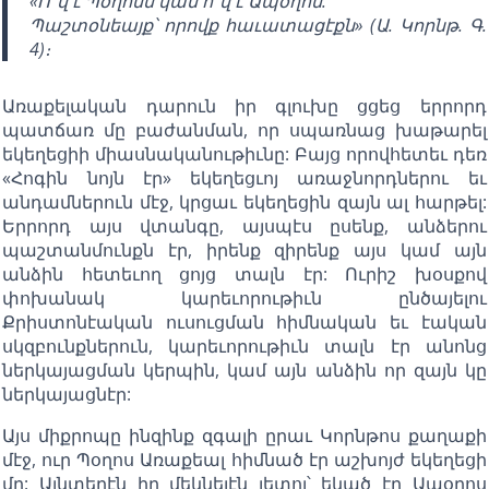
«Ո՞վ է Պօղոսն կամ ո՞վ է Ապօղոս.
Պաշտօնեայք՝ որովք հաւատացէքն» (Ա. Կորնթ. Գ.
4)։
Առաքելական դարուն իր գլուխը ցցեց երրորդ
պատճառ մը բաժանման, որ սպառնաց խաթարել
եկեղեցիի միասնականութիւնը: Բայց որովհետեւ դեռ
«Հոգին նոյն էր» եկեղեցւոյ առաջնորդներու եւ
անդամներուն մէջ, կրցաւ եկեղեցին զայն ալ հարթել:
Երրորդ այս վտանգը, այսպէս ըսենք, անձերու
պաշտանմունքն էր, իրենք զիրենք այս կամ այն
անձին հետեւող ցոյց տալն էր: Ուրիշ խօսքով
փոխանակ կարեւորութիւն ընծայելու
Քրիստոնէական ուսուցման հիմնական եւ էական
սկզբունքներուն, կարեւորութիւն տալն էր անոնց
ներկայացման կերպին, կամ այն անձին որ զայն կը
ներկայացնէր:
Այս միքրոպը ինզինք զգալի ըրաւ Կորնթոս քաղաքի
մէջ, ուր Պօղոս Առաքեալ հիմնած էր աշխոյժ եկեղեցի
մը: Այնտեղէն իր մեկնելէն յետոյ՝ եկած էր Ապօղոս