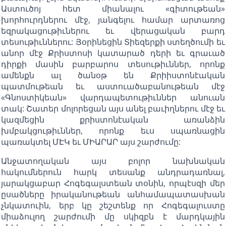
Աստուծոյ հետ միանալու «գիտութեան»
խորհուրդներու մէջ, յանգելու համար արտառոց
եզրակացութիւներու եւ վերացական բարդ
տեսութիւններու: Յօրինեցին Տիեզերքի ստեղծումի եւ
անոր մէջ Քրիստոսի կատարած դերի եւ գրաւած
դիրքի մասին բարբարոս տեսութիւններ, որոնք
ամենքն ալ ծանօթ են Քրիիստոնէական
պատմութեան եւ աստուածաբանութեան մէջ
«Գնոստիկեան» վարդապետութիւններ անուան
տակ: Շատեր մոլորեցան այս անել բաւիղներու մէջ եւ
կազմեցին քրիստոնէական առանձին
խմբակցութիւններ, որոնք եւս սպառնացին
պառակտել ՄԷԿ եւ ՄԻԱՐԱՐ այս շարժումը:
Անջատողական այս բոլոր նախնական
հակումներուն հարկ տեսանք անդրադառնալ,
յարակցաբար Հոգեգալստեան տօնին, որպէսզի մեր
ըսածները իրականութեան անհամապատասխան
չնկատուին, երբ կը շեշտենք որ Հոգեգալուստը
միաձուլող շարժումի մը սկիզբն է մարդկային