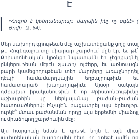
Է
«Հոգին է կենդանարար, մարմին ինչ ոչ օգնէ» (
Յովհ . Զ . 64)։
Մեր նախորդ գրութեան մէջ աշխատեցանք ցոյց տալ
թէ Հոգեգալուստը միարար շարժում մըն էր, եւ թէ՝
Քրիստոնէական կրօնքի նպատակն էր չէզոքացնէլ
ընկերութեան մէջէն ջլատիչ ոյժերը, եւ առնուազն
բարի կամեցողութեան տէր մարդերը առաջնորդել
դէպի համամարդկային եղբայրութիւն եւ
համատարած խաղաղութիւն: Այսօր սակայն
դժբախտ իրականութիւն է որ Քրիստոնէութիւնը
աշխարհին կը ներկայանայ բաժան–բաժան
հատուածներով: Ինչպէ՞ս բացատրել այս երեւոյթը.
ուրկէ՞ մտաւ բաժանման որդը այս երբեմնի միաձոյլ
ու միաձուլող շարժումին մէջ:
Այս հարցումը նման է, գրեթէ նոյն է, այն միւս
յաւիտենական հարցումին հետ, որ գրեթէ ամէն ոք