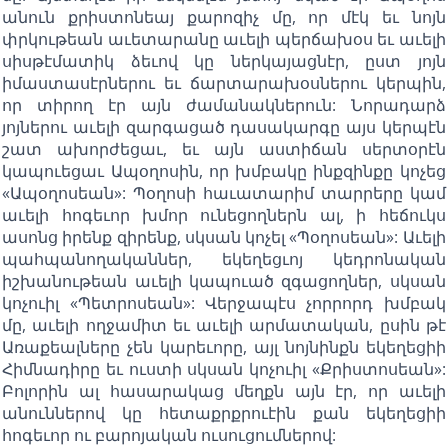
անուն քրիստոնեայ քարոզիչ մը, որ մէկ եւ նոյն
փրկութեան աւետարանը աւելի պերճախօս եւ աւելի
սիսթէմատիկ ձեւով կը ներկայացնէր, ըստ յոյն
իմաստասէրներու եւ ճարտարախօսներու կերպին,
որ տիրող էր այն ժամանակներուն: Նորադարձ
յոյներու աւելի զարգացած դասակարգը այս կերպէն
շատ ախորժեցաւ, եւ այն աստիճան սերտօրէն
կապուեցաւ Ապօղոսին, որ խմբակը ինքզինքը կոչեց
«Ապօղոսեան»: Պօղոսի հաւատարիմ տարրերը կամ
աւելի հոգեւոր խմոր ունեցողներն ալ, ի հեճուկս
ասոնց իրենք զիրենք, սկսան կոչել «Պօղոսեան»: Աւելի
պահպանողականներ, եկեղեցւոյ կեդրոնական
իշխանութեան աւելի կապուած զգացողներ, սկսան
կոչուիլ «Պետրոսեան»: Վերջապէս չորրորդ խմբակ
մը, աւելի ողջամիտ եւ աւելի արմատական, ըսին թէ
Առաքեալները չեն կարեւորը, այլ նոյնինքն եկեղեցիի
Հիմնադիրը եւ ուստի սկսան կոչուիլ «Քրիստոսեան»:
Բոլորին ալ հասարակաց մեղքն այն էր, որ աւելի
անուններով կը հետաքրքրուէին քան եկեղեցիի
հոգեւոր ու բարոյական ուսուցումներով: