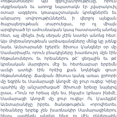
«հեթանոսներ»: Այս զգուշաւորութիւնը, որուն
սկզբնական եւ առողջ նպատակն էր չվարակուիլ
օտար ազգերու կռապաշտական կրօնքներէն եւ
անբարոյ սովորութիւններէն, ի վերջոյ այնքան
ծայրայեղութեան տարուեցաւ, որ ոչ միայն
արգիլուած էր ամուսնական կապ հաստատել անոնց
հետ, այլ մինչեւ իսկ սեղան չէին նստեր անոնց հետ:
Այս մոլեռանդութեան արձագանգները մենք կը լսենք
նաեւ Աւետարանի էջերէն: Յիսուս կ’անցնէր օր մը
Սամարիայէն, որուն բնակիչները խառնուրդ մըն էին
հեթանոսներու եւ հրեաներու թէ՛ ցեղային եւ թէ
կրօնական մարզերու մէջ եւ հետեւաբար երբեմն
աւելի ատելի էին հրէից քան նոյնինքն զուտ
հեթանոսները: Ճամբան Յիսուս կանգ առաւ ջրհորի
մը եզրին եւ Սամարացի կնոջմէ մը ջուր ուզեց: Կինը
պահիկ մը անշարժացած՝ Յիսուսի երեսը նայելով
ըսաւ. «Դուն որ հրեայ մըն ես, ինչպէս կրնաս ինձմէ,
Սամարացի կնոջմէ մը ջուր ուզել»: Ու կ’աւելցնէ
Աւետարանիչը իբրեւ ծանօթութիւն. «որովհետեւ
հրեաները երբեք չեն խառնակիր Սամարացիներու
հետ». այսինքն անոնց հետ ոչ մէկ ընկերային