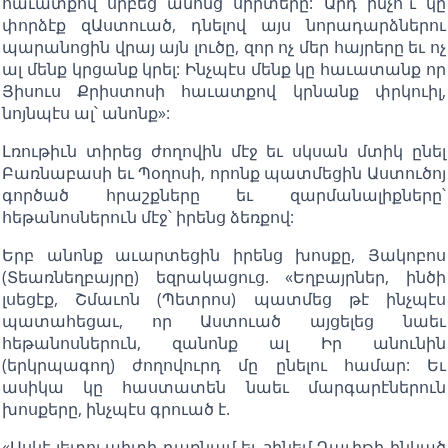
հաւատքով սրբեց անոնց սիրտերը: Արդ ինչո՞ւ կը
փորձէք զԱստուած, դնելով այս նորադարձներու
պարանոցին վրայ այն լուծը, զոր ոչ մեր հայրերը եւ ոչ
ալ մենք կրցանք կրել: Ինչպէս մենք կը հաւատանք որ
Յիսուս Քրիստոսի հաւատքով կրնանք փրկուիլ,
նոյնպէս ալ՝ անոնք»:
Լռութիւն տիրեց ժողովին մէջ եւ սկսան մտիկ ընել
Բառնաբասի եւ Պօղոսի, որոնք պատմեցին Աստուծոյ
գործած հրաշքները եւ զարմանալիքները՝
հեթանոսներուն մէջ՝ իրենց ձեռքով:
Երբ անոնք աւարտեցին իրենց խոսքը, Յակոբոս
(Տեառնեղբայրը) եզրակացուց. «Եղբայրներ, ինծի
լսեցէք, Շմաւոն (Պետրոս) պատմեց թէ ինչպէս
պատահեցաւ, որ Աստուած այցելեց նաեւ
հեթանոսներուն, զանոնք ալ Իր անունին
(երկրպագող) ժողովուրդ մը ընելու համար: Եւ
ասիկա կը հաստատեն նաեւ մարգարէներուն
խոսքերը, ինչպէս գրուած է.
«Ասկէ յետոյ պիտի դառնամ եւ շինեմ Դաւիթի ինկած