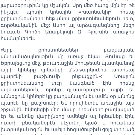
յարաբերութիւն կը մշակեն: Արդ մեծ հարց մըն էր թէ
ինչպէս պիտի կրնային «խառնակիլ» հրեայ
քրիստոնեաները հեթանոս քրիստոնեաներուն հետ,
գործնականին մէջ: Ասոր ալ արձագանգները մեզի
կուգան Գործք Առաքելոցի Զ. Գլուխին առաջին
համարներէն.
«Երբ քրիստոնեաներ բազմացան,
անհամաձայնութիւն մը առաջ եկաւ Յունաց եւ
Եբրայեցւոց մէջ, թէ (առաջին միութեան պատկանող)
այրի կիները զրկանքի կ’ենթարկուէին առօրեայ
պարէնի բաշխումի ընթացքին»: Առաջին
քրիստոնեաները տէր կանգնած էին իրենց
աղքատներուն, որոնք գլխաւորաբար այրի եւ
աննեցուկ կիներէ կը բաղկանային եւ ամէն օր անոնց
պարէն կը բաշխուէր: Եւ որովհետեւ առաջին այս
շրջանին եկեղեցիի մեծ մասը հրեաներէ բաղկացած
էր եւ անոնց վարիչները ամենքն ալ հրեաներ էին,
ուստի բնականօրէն մէջտեղ ելած է հրէական
խտրական ոգին, եւ աւելի հոգածութիւն ցոյց տրուած