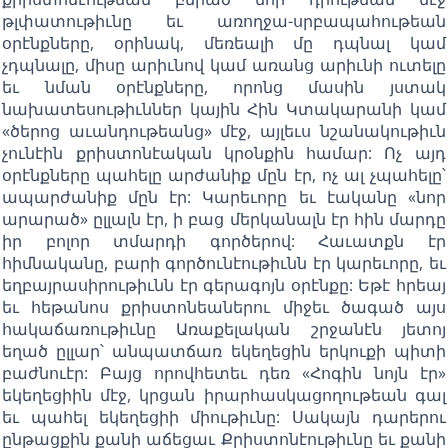
թլփատութիւնը եւ առողջա-սրբապահութեան
օրէնքները, օրինակ, մեռեալի մը դպնալ կամ
չդպնալը, միսը արիւնով կամ առանց արիւնի ուտելը
եւ նման օրէնքները, որոնց մասին յստակ
նախատեսութիւններ կային Հին Կտակարանի կամ
«ծերոց աւանդութեանց» մէջ, այլեւս նշանակութիւն
չունէին քրիստոնէական կրօնքին համար: Ոչ այդ
օրէնքները պահելը արժանիք մըն էր, ոչ ալ չպահելը՝
ապարժանիք մըն էր: Կարեւորը եւ էականը «նոր
արարած» ըլլալն էր, ի բաց մերկանալն էր հին մարդը
իր բոլոր տմարդի գործերով: Հաւատքն էր
հիմնականը, բարի գործունէութիւնն էր կարեւորը, եւ
եղբայրասիրութիւնն էր գերագոյն օրէնքը: Եթէ հրեայ
եւ հեթանոս քրիստոնեաներու միջեւ ծագած այս
հակաճառութիւնը Առաքելական շրջանէն յետոյ
եղած ըլլար՝ անպատճառ եկեղեցին երկուքի պիտի
բաժնուէր: Բայց որովհետեւ դեռ «Հոգին նոյն էր»
եկեղեցիին մէջ, կրցան իրարհասկացողութեան գալ
եւ պահել եկեղեցիի միութիւնը: Սակայն դարերու
ընթացքին քանի աճեցաւ Քրիստոնէութիւնը եւ քանի