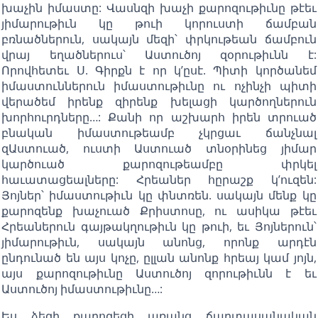
խաչին իմաստը: Վասնզի խաչի քարոզութիւնը թէեւ
յիմարութիւն կը թուի կորուստի ճամբան
բռնածներուն, սակայն մեզի՝ փրկութեան ճամբուն
վրայ եղածներուս՝ Աստուծոյ զօրութիւնն է:
Որովհետեւ Ս. Գիրքն է որ կ’ըսէ. Պիտի կործանեմ
իմաստուններուն իմաստութիւնը ու ոչինչի պիտի
վերածեմ իրենք զիրենք խելացի կարծողներուն
խորհուրդները…: Քանի որ աշխարհ իրեն տրուած
բնական իմաստութեամբ չկրցաւ ճանչնալ
զԱստուած, ուստի Աստուած տնօրինեց յիմար
կարծուած քարոզութեամբը փրկել
հաւատացեալները: Հրեաներ հըրաշք կ’ուզեն:
Յոյներ՝ իմաստութիւն կը փնտռեն. սակայն մենք կը
քարոզենք խաչուած Քրիստոսը, ու ասիկա թէեւ
Հրեաներուն գայթակղութիւն կը թուի, եւ Յոյներուն՝
յիմարութիւն, սակայն անոնց, որոնք արդէն
ընդունած են այս կոչը, ըլլան անոնք հրեայ կամ յոյն,
այս քարոզութիւնը Աստուծոյ զորութիւնն է եւ
Աստուծոյ իմաստութիւնը…:
Ես ձեզի քարոզեցի առանց ճարտասանական