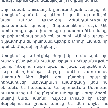
ուրախութիւն պատճառելով բոլոր եղբայրներուն:
Երբ հասան Երուսաղէմ, ընդունուեցան Եկեղեցիին,
Առաքեալներուն եւ երէցներուն կողմէ. պատմեցին
նաեւ անոնց՝ Աստուծոյ օժանդակութեամբ
կատարուած գործերը (հեթանոսներու մէջ): Այն
ատեն ոտքի ելան փարիսեցւոց հատուածէն ոմանք,
որ քրիստոնեայ եղած էին եւ ըսին. «Անոնք պէտք է
թլփատուին եւ հրահանգ պէտք է տրուի անոնց, որ
պահեն Մովսէսի օրէնքները»:
Առաքեալներ եւ երէցներ ժողով մը գումարեցին այս
հարցի քննութեան համար: Երկար վիճաբանութենէ
յետոյ, Պետրոս ոտքի ելաւ ու ըսաւ ներկաներուն.
«եղբայրներ, ծանօթ է ձեզի, թէ ասկէ ոչ շատ առաջ
Աստուած ձեր մէջէն զիս ընտրեց որպէսզի
հեթանոսներ Աւետարանի պատգամը լսեն իմ
բերանէս եւ հաւատան: Եւ սրտագէտն Աստուած
հաստատեց անոնց ընդունուած ըլլալը՝ Սուրբ Հոգին
տալով նաեւ անոնց, ինչպէս տուած էր մեզի:
Տարբերութիւն չդրաւ անոնց եւ մեր միջեւ ու