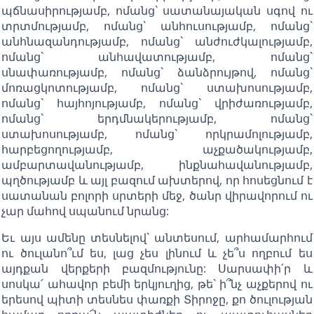
պճնասիրությամբ, ոմանց` սատանայական սգով ու
տրտմությամբ, ոմանց` անհուսությամբ, ոմանց`
անհնազանդությամբ, ոմանց` անժուժկալությամբ,
ոմանց` անհավատությամբ, ոմանց`
սնափառությամբ, ոմանց` ձանձրույթով, ոմանց`
մոռացկոտությամբ, ոմանց` ստախոսությամբ,
ոմանց` հայհոյությամբ, ոմանց` վրիժառությամբ,
ոմանց` երդմնակերությամբ, ոմանց`
ստախոսությամբ, ոմանց` որկրամոլությամբ,
հարբեցողությամբ, աչքածակությամբ,
ամբարտավանությամբ, ինքնահավանությամբ,
պղծությամբ և այլ բազում ախտերով, որ հոսեցնում է
սատանան բոլորի սրտերի մեջ, ծանր վիրավորում ու
չար մահով սպանում նրանց:
Եւ այս ամենը տեսնելով` անտեսում, արհամարհում
ու ծուլանո՞ւմ ես, լաց չես լինում և չե՞ս ողբում ես
այդքան վերքերի բազմությունը: Սարսափի՛ր և
սոսկա՛ ահավոր բեմի երկյուղից, թե` ի՞նչ աչքերով ու
երեսով պիտի տեսնես փառքի Տիրոջը, քո ծուլության