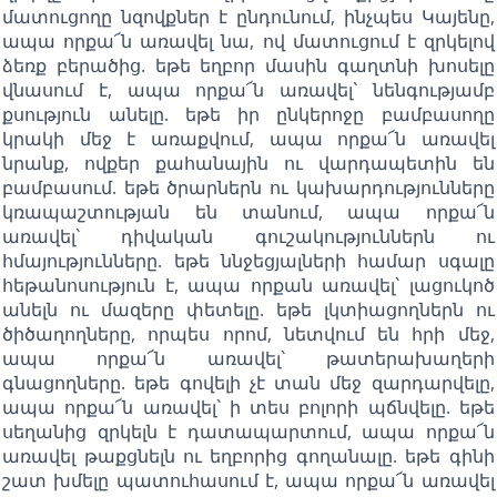
մատուցողը նզովքներ է ընդունում, ինչպես Կայենը,
ապա որքա՜ն առավել նա, ով մատուցում է զրկելով
ձեռք բերածից. եթե եղբոր մասին գաղտնի խոսելը
վնասում է, ապա որքա՜ն առավել` նենգությամբ
քսություն անելը. եթե իր ընկերոջը բամբասողը
կրակի մեջ է առաքվում, ապա որքա՜ն առավել
նրանք, ովքեր քահանային ու վարդապետին են
բամբասում. եթե ծրարներն ու կախարդությունները
կռապաշտության են տանում, ապա որքա՜ն
առավել` դիվական գուշակություններն ու
հմայությունները. եթե ննջեցյալների համար սգալը
հեթանոսություն է, ապա որքան առավել` լացուկոծ
անելն ու մազերը փետելը. եթե լկտիացողներն ու
ծիծաղողները, որպես որոմ, նետվում են հրի մեջ,
ապա որքա՜ն առավել` թատերախաղերի
գնացողները. եթե գովելի չէ տան մեջ զարդարվելը,
ապա որքա՜ն առավել` ի տես բոլորի պճնվելը. եթե
սեղանից զրկելն է դատապարտում, ապա որքա՜ն
առավել թաքցնելն ու եղբորից գողանալը. եթե գինի
շատ խմելը պատուհասում է, ապա որքա՜ն առավել