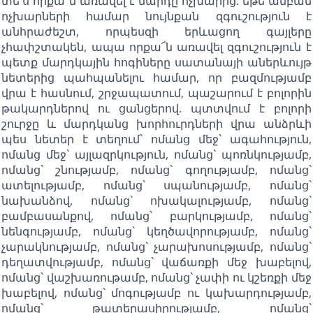
տե՛ս որքա՜ն առավել է մարդը ոչխարից. եթե անբան
ոչխարների համար նույնքան զգուշություն է
անհրաժեշտ, որպեսզի երևացող գայլերը
չհափշտակեն, ապա որքա՜ն առավել զգուշություն է
պետք մարդկային հոգիները սատանայի աներևույթ
նետերից պահպանելու համար, որ բազմությամբ
վրա է հասնում, շրջապատում, պաշարում է բոլորին
թակարդներով ու ցանցերով. պտտվում է բոլորի
շուրջը և մարդկանց խորհուրդների վրա անձրևի
պես նետեր է տեղում` ոմանց մեջ` ագահություն,
ոմանց մեջ` այլազրկություն, ոմանց` պոռնկությամբ,
ոմանց` շնությամբ, ոմանց` գողությամբ, ոմանց`
ատելությամբ, ոմանց` սպանությամբ, ոմանց`
նախանձով, ոմանց` ոխակալությամբ, ոմանց`
բամբասանքով, ոմանց` բարկությամբ, ոմանց`
նենգությամբ, ոմանց` կեղծավորությամբ, ոմանց`
չարակնությամբ, ոմանց` չարախոսությամբ, ոմանց`
դեղատվությամբ, ոմանց` վաճառքի մեջ խաբելով,
ոմանց` վաշխառութամբ, ոմանց` չափի ու կշեռքի մեջ
խաբելով, ոմանց` մոգությամբ ու կախարդությամբ,
ոմանց` թատերասիրությամբ, ոմանց`