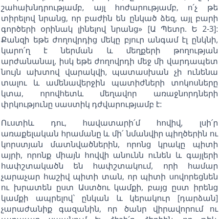
շահախնդրությամբ, այլ հոժարությամբ, ո՛չ թե
տիրելով նրանց, որ բաժին են ընկած ձեզ, այլ բարի
գործերի օրինակ լինելով նրանց» [Ա Պետր. Ե 2-3]:
Քանզի եթե ժողովրդից մեկը բյուր անգամ էլ ընկնի,
կարո՛ղ է ներման և մեղքերի թողության
արժանանալ, իսկ եթե ժողովրդի մեջ մի վարդապետ
նույն ախտով վարակվի, պատասխան չի ունենա
տալու և ամենավերջին պատիժների տոկոսները
կտա, որովհետև մեղավոր առաջնորդների
փրկությունը սաստիկ դժվարությամբ է:
Ուստիև դու, հավատարի՛մ հովիվ, լսի՛ր
առաքելական հրամանը և մի՛ նմանվիր պիղծերին ու
կորստյան մատնվածներին, որոնց կրակը պիտի
այրի, որոնք միայն հովվի անունն ունեն և գայլերի
հափշտակածն են հափշտակում, որի համար
չարաչար հաշիվ պիտի տան, որ պիտի սովորեցնեն
ու խրատեն ըստ Աստծու կամքի, բայց ըստ իրենց
կամքի ապրելով` ընկան և կերակուր [դարձան]
չարաժանիք գազանին, որ ծանր վիրավորում ու