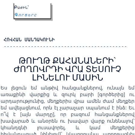
Բաժին՝
Գործերը
ՀՈՎՀԱՆ ՄԱՆԴԱԿՈՒՆԻ
-----------------------------------------
ԹՈՒՂԹ ՔԱՀԱՆԱՆԵՐԻ`
ԺՈՂՈՎՐԴԻ ՎՐԱ ՏԵՍՈՒՉ
ԼԻՆԵԼՈՒ ՄԱՍԻՆ
Ես լեցուն եմ անթիվ հանցանքներով, ունայն եմ
առաքինի վարքից և զուրկ բարի [գործերից] ու
արդարությունից, մեղքերիս վրա ամեն ժամ մեղքեր
եմ ավելացնում, որն էլ չարաչար սպանում է ինձ: Եւ
ո՞վ է [այն մարդը], որ բազում հանցանքներով
խավարած և անօրեն ու խավար վարք ունենալով`
կհանդգնի լուսավորել, և կամ մեղքերից
հիվանդացած [լինելով]` կկարողանա առողջացնել