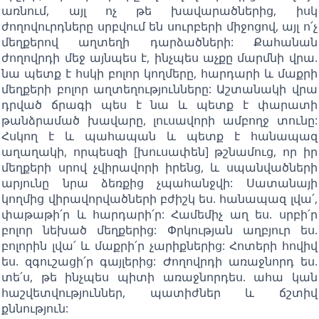
առնում, այլ ոչ թե խավարածներից, իսկ
ժողովուրդները սրբվում են սուրբերի միջոցով, այլ ո՛չ
մեղքերով աղտեղի դարձածների: Քահանան
ժողովրդի մեջ այնպես է, ինչպես աչքը մարմնի վրա.
նա պետք է հսկի բոլոր կողմերը, հարդարի և մաքրի
մեղքերի բոլոր աղտեղությունները: Աշտանակի վրա
դրված ճրագի պես է նա և պետք է փարատի
թանձրամած խավարը, լուսավորի ամբողջ տունը:
Հսկող է և պահապան և պետք է հանապազ
աղաղակի, որպեսզի [խուսափեն] թշնամուց, որ իր
մեղքերի սրով չվիրավորի իրենց, և սպանվածների
արյունը նրա ձեռքից չպահանջվի: Սատանայի
կողմից վիրավորվածների բժիշկ ես. հանապազ լվա՛,
փաթաթի՛ր և հարդարի՛ր: Համեմիչ աղ ես. սրբի՛ր
բոլոր նեխած մեղքերից: Փրկության աղբյուր ես.
բոլորին լվա՛ և մաքրի՛ր չարիքներից: Հոտերի հովիվ
ես. զգուշացի՛ր գայլերից: Ժողովրդի առաջնորդ ես.
տե՛ս, թե ինչպես պիտի առաջնորդես. ահա կան
հաշվետվություններ, պատիժներ և ճշտիվ
քննություն: