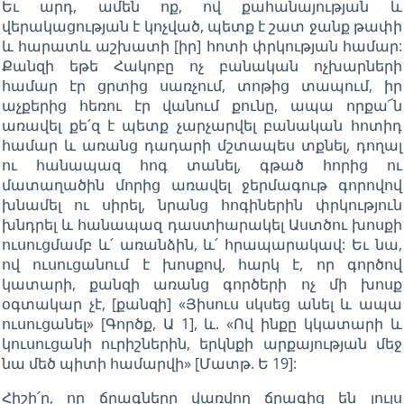
Եւ արդ, ամեն ոք, ով քահանայության և
վերակացության է կոչված, պետք է շատ ջանք թափի
և հարատև աշխատի [իր] հոտի փրկության համար:
Քանզի եթե Հակոբը ոչ բանական ոչխարների
համար էր ցրտից սառչում, տոթից տապում, իր
աչքերից հեռու էր վանում քունը, ապա որքա՜ն
առավել քե՛զ է պետք չարչարվել բանական հոտիդ
համար և առանց դադարի մշտապես տքնել, դողալ
ու հանապազ հոգ տանել, գթած հորից ու
մատաղածին մորից առավել ջերմագութ գորովով
խնամել ու սիրել, նրանց հոգիներին փրկություն
խնդրել և հանապազ դաստիարակել Աստծու խոսքի
ուսուցմամբ և՛ առանձին, և՛ հրապարակավ: Եւ նա,
ով ուսուցանում է խոսքով, հարկ է, որ գործով
կատարի, քանզի առանց գործերի ոչ մի խոսք
օգտակար չէ, [քանզի] «Յիսուս սկսեց անել և ապա
ուսուցանել» [Գործք, Ա 1], և. «Ով ինքը կկատարի և
կուսուցանի ուրիշներին, երկնքի արքայության մեջ
նա մեծ պիտի համարվի» [Մատթ. Ե 19]:
Հիշի՛ր, որ ճրագները վառվող ճրագից են լույս