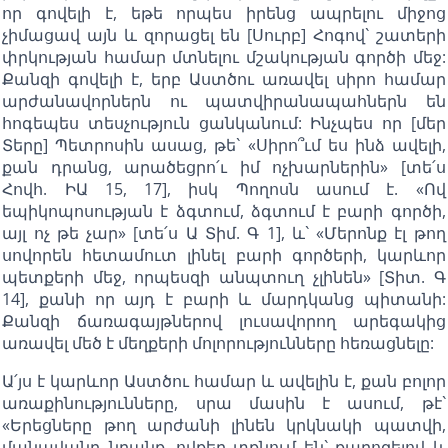
որ գովելի է, եթե որպես իրենց ապրելու միջոց
չիմացավ այն և զորացել են [Սուրբ] Հոգով` շատերի
փրկության համար մտնելու մշակության գործի մեջ:
Քանզի գովելի է, երբ Աստծու առավել սիրո համար
արժանավորներն ու պատվիրանապահներն են
հոգեպես տեսչություն ցանկանում: Ինչպես որ [մեր
Տերը] Պետրոսին ասաց, թե` «Սիրո՞ւմ ես ինձ ավելի,
քան դրանց, արածեցրո՛ւ իմ ոչխարներին» [տե՛ս
Հովհ. ԻԱ 15, 17], իսկ Պողոսն ասում է. «Ով
եպիկոպոսության է ձգտում, ձգտում է բարի գործի,
այլ ոչ թե չար» [տե՛ս Ա Տիմ. Գ 1], և` «Մերոնք էլ թող
սովորեն հետամուտ լինել բարի գործերի, կարևոր
պետքերի մեջ, որպեսզի անպտուղ չլինեն» [Տիտ. Գ
14], քանի որ այդ է բարի և մարդկանց պիտանի:
Քանզի ճառագայթներով լուսավորող արեգակից
առավել մեծ է մեղքերի մոլորությունները հեռացնելը:
Ա՛յս է կարևոր Աստծու համար և ավելին է, քան բոլոր
առաքինությունները, սրա մասին է ասում, թէ`
«Երեցները թող արժանի լինեն կրկնակի պատվի,
մանավանդ նրանք, ովքեր տքնում են` քարոզելով և