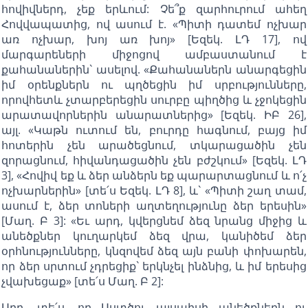
հովիվներդ, չեք երևում: Չե՞ք զարհուրում ահեղ
Հովվապատից, ով ասում է. «Պիտի դատեմ ոչխար
առ ոչխար, խոյ առ խոյ» [Եզեկ. ԼԴ 17], ով
մարգարեների միջոցով ամբաստանում է
քահանաներին` ասելով. «Քահանաներն անարգեցին
իմ օրենքներն ու պղծեցին իմ սրբությունները,
որովհետև չտարբերեցին սուրբը պիղծից և չջոկեցին
արատավորներին անարատներից» [Եզեկ. ԻԲ 26],
այլ. «Կաթն ուտում են, բուրդը հագնում, բայց իմ
հոտերին չեն արածեցնում, տկարացածին չեն
զորացնում, հիվանդացածին չեն բժշկում» [Եզեկ. ԼԴ
3], «Հովիվ եք և ձեր անձերն եք պարարտացնում և ո՛չ
ոչխարներին» [տե՛ս Եզեկ. ԼԴ 8], և` «Պիտի շաղ տամ,
ասում է, ձեր տոների աղտեղությունը ձեր երեսին»
[Մաղ. Բ 3]: «Եւ արդ, կվերցնեմ ձեզ նրանց միջից և
անեծքներ կուղարկեմ ձեզ վրա, կանիծեմ ձեր
օրհնությունները, կնզովեմ ձեզ այն բանի փոխարեն,
որ ձեր սրտում չդրեցիք` երկնչել ինձնից, և իմ երեսից
չվախեցաք» [տե՛ս Մաղ. Բ 2]:
Արդ, տե՛ս, որ Աստծու այսպիսի անեծքներն ու