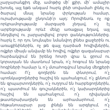
չարչարանքիդ մեջ, ամոթից մի՛ լքիր, մի՛ ամաչիր
խոսել, այլ եթե անգամ հարկ լինի սովամահ լինել ու
ծարավ մնալ նրանց փրկության համար,
ուրախությամբ ընդունի՛ր այդ: Որովհետև ոչ ոք
որկրամոլությամբ մարգարե չեղավ, ո՛չ էլ
արբեցությամբ որևէ մեկը առաքյալ եղավ, այլ
նեղվելով ու չարչարվելով բոլոր ցանկություններից.
հարկ է, որ դու նույնպես նմանվող լինես քաջերին ու
առաքինիներին, ոչ թե գայլ դարձած հովիվներին,
ովքեր միայն անվամբ են հովիվ, ովքեր գազանաբար
հարձակվում են իրենց հոտի վրա և ցրում ու
կորստյան են մատնում նրան, ո՛չ հոգում են նրանց
հոգիների համար և ո՛չ մտահոգվում նրանց մեղքերի
համար: Ո՛չ գողերին են փնտրում, ո՛չ
պոռնկացողներից հաշիվ են պահանջում, ո՛չ քննում
են զրպարտողներին, ո՛չ ուղղում են հարբեցողներին,
ո՛չ պատժում են գուշակներին, ո՛չ կախարդներից
հաշիվ են պահանջում, ո՛չ դիվական
թատերախաղերն են արհամարհում, ո՛չ
հեթանոսաբար լաց լինելն են արգելում, ո՛չ