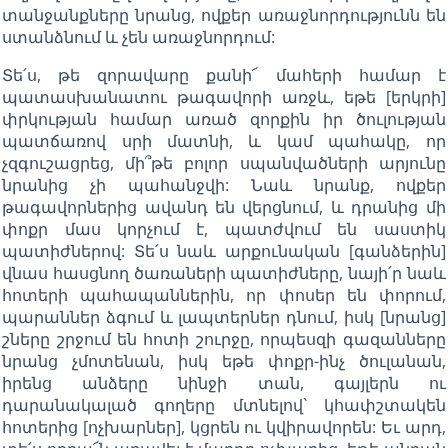
տանջանքները նրանց, ովքեր առաջնորդությունն են
ստանձնում և չեն առաջնորդում:
Տե՛ս, թե զորավարը քանի՜ մահերի համար է
պատասխանատու թագավորի առջև, եթե [երկրի]
փրկության համար առած զորքին իր ծուլության
պատճառով սրի մատնի, և կամ պահակը, որ
չզգուշացրեց, մի՞թե բոլոր սպանվածների արյունը
նրանից չի պահանջվի: Նաև նրանք, ովքեր
թագավորներից ավանդ են վերցնում, և դրանից մի
փոքր մաս կորչում է, պատժվում են սաստիկ
պատիժներով: Տե՛ս նաև արքունական [գանձերին]
վնաս հասցնող ծառաների պատիժները, նայի՛ր նաև
հոտերի պահապաններին, որ փոսեր են փորում,
պարաններ ձգում և լապտերներ դնում, իսկ [նրանց]
շները շրջում են հոտի շուրջը, որպեսզի գազանները
նրանց չմոտենան, իսկ եթե փոքր-ինչ ծուլանան,
իրենց անձերը նինջի տան, գայլերն ու
դարանակալած գողերը մտնելով` կհափշտակեն
հոտերից [ոչխարներ], կցրեն ու կվիրավորեն: Եւ արդ,