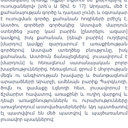
ուսուցանելով» [տե՛ս Ա Տիմ. Ե 17]: Արդարև, մեծ է
քահանայության գործը և դադար չունի, և օգտակար
է ուսուցման գործը. քահանան հոգիների բժիշկ է,
Աստծու գործերի գործակից: Աստված մարդուն
ստեղծեց չարը կամ բարին [ընտրելու ազատ]
կամքով, իսկ քահանան, [դեպի բարին] ուղղելով
[մարդու] կամքը` զարդարում է առաքինության
գործերով: Աստված ստեղծեց բնությունը, իսկ
քահանան, Աստծուն ճանաչեցնելով, լուսավորում է
[մարդուն] և հեռացնում սատանայական բոլոր
խաբեություններից, հեռացնում, ցրում է մոլորության
մեգն ու անգիտության խավարը և ծանոթացնում
արարածների Արարչի, ամենայն բարիք Պարգևողի,
ծովն ու ցամաքը Լցնողի հետ, լուսավորում է
ճշմարիտ հավատով, առաքինի և ուղիղ վարքով և
դեպի առաքինություններն ու ուրախությունները
առաջնորդում աստվածասերներին: Այդ պատճառով
էլ պատվվում են մեծ պատվով և պայծառանում
լուսավոր պսակներով: