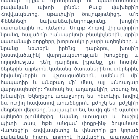
համար որքա՜ն պատիժներ ու պատուհասներ
բավական պիտի լինեն: Բայց վախեցի՛ր
Հովվապետից, սթափվի՛ր ծուլությունիցդ, ա՛ռ
Փենեհեզի նախանձախնդրությունը, խոցի՛ր
սատանային ու դևերին, Սուրբ Հոգով վիրավորի՛ր
նրանց, հալածի՛ր բանսարկուի բնակիչներին, ցրի՛ր
սատանայի զորքերը, խորտակի՛ր չարի աղեղները, և
նրանց նետերն իրե՛նց դարձրու, խոսի՛ր
[աստվածային] վարդապետության խոսքերը և
ողորմության դե՛ղ դարձրու [դրանք] քո հոտին`
ծերերին, այրերին, կանանց, ծառաներին ու տերերին,
հիվանդներին ու վշտացածներին, ամենևին մի՛
հապաղիր և անզբաղ մի՛ մնա, այլ անդադար
վարդապետի՛ր: Պահակ ես, աղաղակի՛ր, տեսուչ ես,
խնամի՛ր, Եկեղեցու առաջնորդ ես, հետևիր, հովիվ
ես, ուղիղ հավատով արածեցրո՛ւ, բժիշկ ես, բժշկի՛ր
մեղքերի վերքերը, նավապետ ես, նավդ զե՛րծ պահիր
ալեկոծություններից: Ավանդ ստացար և հաշիվ
պիտի տաս, եթե անգամ փոքր-ինչ ծուլանաս:
Վախեցի՛ր Հովվապետից և փնտրի՛ր քո կորած
բանական հոտը, բոլորին հավաքի՛ր, պարսպի՛ր