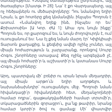
ծառայություն: «Չեկավ ծառայություն ընդունելու, այլ
ծառայելու» [Մատթ. Ի 28]: Նա՛ է քո Վարդապետը, այլ
ոչ հեծյալներն ու մեծարվողները: Դու նմանվող եղիր
Նրան, և քո հոտերը քեզ կնմանվեն. ինչպես Պողոսն է
ասում. «Նմանվող եղեք ինձ, ինչպես որ ես`
Քրիստոսին» [Ա Կոր. ԺԱ 1]: Ահա դու նույն ինքը`
Պողոսն ես, որ քարոզում ես, և նույն ժողովուրդն է, ում
ուսուցանում ես: Նա էլ քեզ նման մարդ էր` Կիլիկիայի
Տարսոն քաղաքից, և քեզնից ավելի ոչինչ չուներ, այլ
միայն հոժարություն և չարչարանք, որոնցով Սուրբ
Հոգու շնորհները ստացավ: Քեզ ոչինչ արգելված չէ,
այլ միայն հոժարի՛ր և աշխատի՛ր և կստանաս Սուրբ
Հոգու շնորհները:
Արդ, պատրվակ մի՛ բռնիր ու սրան նրան մեղադրիր,
այլ միայն արթո՛ւն եղիր աղոթելու և
նախանձախնդիր` ուսուցանելու մեջ. Պողոսի նման
հիվանդացի՛ր հիվանդների հետ, մեղանչողների
համար ողբա՛, գայթակղվածների համար տրտմի՛ր,
տկարացածներին զորացրո՛ւ, ջա՛նք թափիր, նրանց
համար կտրի՛ր ծով ու ցամաք: Մի՛ վհատվիր