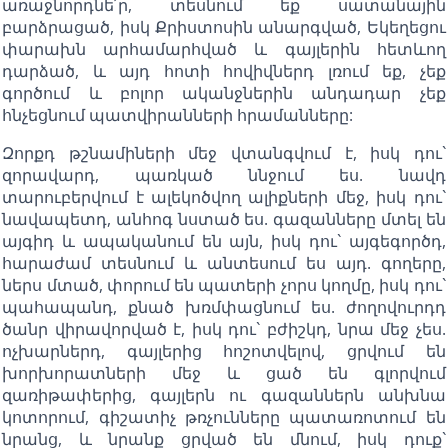
առաջնորդնե՛ր, տեսնում եք սատանային
բարձրացած, իսկ Քրիստոսին անարգված, Եկեղեցու
փարախն արհամարհված և գայլերին հետևող
դարձած, և այդ հոտի հովիվներդ լռում եք, չեք
գործում և բոլոր ականջներին անդադար չեք
հնչեցնում պատվիրանների հրամանները:
Զորքդ թշնամիների մեջ վտանգվում է, իսկ դու`
զորավարդ, պառկած ննջում ես. նավդ
տարուբերվում է ալեկոծվող ալիքների մեջ, իսկ դու`
նավապետդ, անհոգ նստած ես. գազանները մտել են
այգիդ և ապականում են այն, իսկ դու` այգեգործդ,
հարաժամ տեսնում և անտեսում ես այդ. գողերը,
ներս մտած, փորում են պատերի չորս կողմը, իսկ դու`
պահապանդ, քնած խռմփացնում ես. ժողովուրդդ
ծանր վիրավորված է, իսկ դու` բժիշկդ, նրա մեջ չես.
ոչխարներդ, գայլերից հոշոտվելով, ցրվում են
խորխորատների մեջ և ցած են գլորվում
զառիթափերից, գայլերն ու գազաններն անխնա
կոտորում, գիշատիչ թռչունները պատառոտում են
նրանց, և նրանք ցրված են մնում, իսկ դուք`