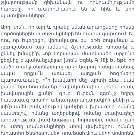
շվայտությամբ զեխանալն ու որկրամոլությամբ
հարբելը, որ պատուհասում են և՛ հին, և՛ նոր
պատվիրանները:
Արդ, տե՛ս, որ այդ և դրանց նման արարքները իրենց
գործողներին տանջանքների են դատապարտում: Եւ
դու, որ Եկեղեցու վերակացու ես, եթե ծուլանաս և
չզգուշանաս այս ամենով ճշտությամբ խրատել և
քննել, իմացի՛ր, «որ կորստյան մատնվածի արյունը
քեզնից է պահանջվելու» [տե՛ս Եզեկ. Գ 18]: Եւ եթե իր
անձի տանջանքներից ոչ ոք չի կարող հանգստանալ,
ապա որքա՜ն առավել այդքան հոգիների
պարտապանը. ո՞ր խավարի մեջ պիտի գնա, կամ
քանի՞ հրահոս գետեր բավական պիտի լինեն նրան,
խավարային քանի՞ գուբ: Ուրեմն զգո՛ւյշ եղիր,
հանապազ խոսի՛ր, անդադար աղաղակի՛ր, քննի՛ր և
լսի՛ր ամեն բան, փութով կանչիր և խրատի՛ր` ոմանց
սաստելով, ոմանց աղերսելով, ոմանց փափագելի
արքայության փափկությամբ հորդորիր, ոմանց չար
ու ահեղ տանջանքների ահով վախեցրու, ոմանց
խրատիր Եկեղեցու մեջ, որպեսզի մյուսները սովորեն,