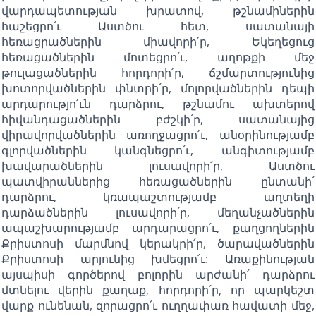
վարդապետության խրատով, թշնամիներին
հաշեցրո՛ւ Աստծու հետ, սատանայի
հեռացրածներին միավորի՛ր, Եկեղեցուց
հեռացածներին մոտեցրո՛ւ, աղոթքի մեջ
թուլացածներին հորդորի՛ր, ճշմարտությունից
խոտորվածներին փնտրի՛ր, մոլորվածներին դեպի
արդարությո՛ւն դարձրու, թշնամու ախտերով
հիվանդացածներին բժշկի՛ր, սատանայից
վիրավորվածներին առողջացրո՛ւ, անօրինությամբ
գլորվածներին կանգնեցրո՛ւ, անգիտությամբ
խավարածներին լուսավորի՛ր, Աստծու
պատվիրաններից հեռացածներին ընտանի՛
դարձրու, կռապաշտությամբ աղտեղի
դարձածներին լուսավորի՛ր, մեղանչածներին
ապաշխարությամբ արդարացրո՛ւ, քաղցողներին
Քրիստոսի մարմնով կերակրի՛ր, ծարավածներին
Քրիստոսի արյունից խմեցրո՛ւ: Առաքինության
այսպիսի գործերով բոլորին արժանի՛ դարձրու
մտնելու վերին քաղաք, հորդորի՛ր, որ պարկեշտ
վարք ունենան, զորացրո՛ւ ուղղափառ հավատի մեջ,