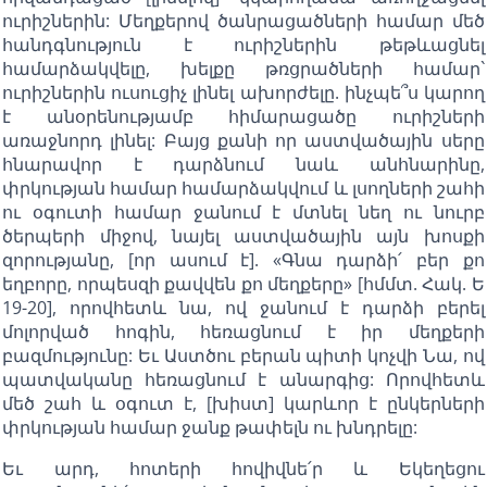
ուրիշներին: Մեղքերով ծանրացածների համար մեծ
հանդգնություն է ուրիշներին թեթևացնել
համարձակվելը, խելքը թռցրածների համար`
ուրիշներին ուսուցիչ լինել ախորժելը. ինչպե՞ս կարող
է անօրենությամբ հիմարացածը ուրիշների
առաջնորդ լինել: Բայց քանի որ աստվածային սերը
հնարավոր է դարձնում նաև անհնարինը,
փրկության համար համարձակվում և լսողների շահի
ու օգուտի համար ջանում է մտնել նեղ ու նուրբ
ծերպերի միջով, նայել աստվածային այն խոսքի
զորությանը, [որ ասում է]. «Գնա դարձի՛ բեր քո
եղբորը, որպեսզի քավվեն քո մեղքերը» [հմմտ. Հակ. Ե
19-20], որովհետև նա, ով ջանում է դարձի բերել
մոլորված հոգին, հեռացնում է իր մեղքերի
բազմությունը: Եւ Աստծու բերան պիտի կոչվի Նա, ով
պատվականը հեռացնում է անարգից: Որովհետև
մեծ շահ և օգուտ է, [խիստ] կարևոր է ընկերների
փրկության համար ջանք թափելն ու խնդրելը:
Եւ արդ, հոտերի հովիվնե՛ր և Եկեղեցու