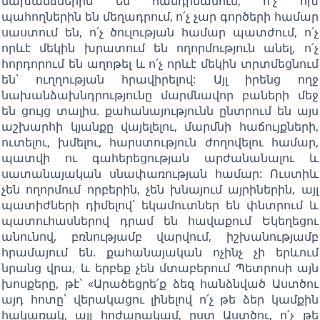
նախանձներին են հանդիմանում, ո՛չ ոխ
պահողներին են մեղադրում, ո՛չ չար գործերի համար
սաստում են, ո՛չ ծուլության համար պատժում, ո՛չ
որևէ մեկին խրատում են ողորմություն անել, ո՛չ
հորդորում են աղոթել և ո՛չ որևէ մեկին տրտմեցնում
են` ուղղության հրավիրելով: Այլ իրենց ողջ
նախանձախնդրությունը մարմնավոր բաների մեջ
են ցույց տալիս. քահանայությունն ընտրում են այս
աշխարհի կյանքը վայելելու, մարմնի հաճույքների,
ուտելու, խմելու, հարստություն ժողովելու համար,
պատվի ու գահերեցության արժանանալու և
սատանայական սնափառության համար: Ուստիև
չեն ողորմում որբերին, չեն խնայում այրիներին, այլ
պատիժների դիմելով` եկամուտներ են փնտրում և
պատուհասներով դրամ են հավաքում Եկեղեցու
անունով, բռնությամբ վարվում, իշխանությամբ
հրամայում են. քահանայական ոչինչ չի երևում
նրանց վրա, և երբեք չեն մտաբերում Պետրոսի այն
խոսքերը, թէ` «Արածեցրե՛ք ձեզ հանձնված Աստծու
այդ հոտը` վերակացու լինելով ո՛չ թե ձեր կամքին
հակառակ, այլ հոժարակամ, ըստ Աստծու, ո՛չ թե