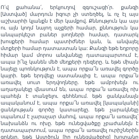
Ո՛վ քահանա՛, երկյուղով զգուշացի՛ր. քանզի
[Աստված] մարդուն իզուր չի ստեղծել, և ոչ էլ այս
աշխարհի կյանքն է մեր կամքով. Քննություն կա այս
ու այն կողմ նայող աչքերի համար, քննություն կա
անպարկեշտ բաներ լսողների համար, դատարկ
խոսքերի համար պատիժներ կան, և անվայել
մտքերի համար դատաստան կա: Քանզի եթե եղբորը
հիմար կամ մորոս անվանելը դատապարտում է,
ապա ի՜նչ կանեն մեծ մեղքերի դեզերը. և եթե միայն
նայելը պոռնկություն է, ապա որքա՜ն առավել գործը
կայրի. եթե երդվելը սատանայից է, ապա որքա՜ն
առավել սուտ երդվողները. եթե ամբոխելն ու
աղաղակելը վնասում են, ապա որքա՜ն առավել ոխ
պահելն է տանջելու գեհենում. եթե ցանկանալն
ապականում է, ապա որքա՜ն առավել [կապականի]
ցանկության գործը կատարելը. եթե չարակնելը
սպանում է չարաչար մահով, ապա որքա՜ն առավել`
նախանձն ու ոխը. եթե ունեցվածքը չբաժանելն է
դատապարտում, ապա որքա՜ն առավել ուրիշներին
զրկելը. եթե Աստծուն [իր ունեցվածքից] խոտանը