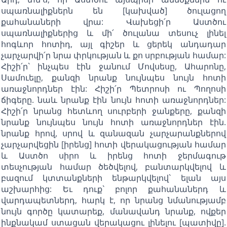
սպառնալիքներն են [կախված] ծուլացող
քահանաների վրա: Վախեցի՛ր Աստծու
սպառնալիքներից և մի՛ ծուլանա տեսուչ լինել
հոգևոր հոտիդ, այլ գիշեր և ցերեկ անդադար
չարչարվի՛ր նրա փրկության և քո սրբության համար:
Հիշի՛ր` ինչպես էին ջանում Մովսեսը, Ահարոնը,
Սամուելը, քանզի նրանք նույնպես նույն հոտի
առաջնորդներ էին: Հիշի՛ր Պետրոսի ու Պողոսի
ճիգերը. նաև նրանք էին նույն հոտի առաջնորդներ:
Հիշի՛ր նրանց հետևող սուրբերի ջանքերը, քանզի
նրանք նույնպես նույն հոտի առաջնորդներ էին.
նրանք հրով, սրով և զանազան չարչարանքներով
չարչարվեցին [իրենց] հոտի վերակացության համար
և Աստծո սիրո և իրենց հոտի ջերմագութ
տեսչության համար ծեծվելով, բանտարկվելով և
բազում կտտանքների ենթարկվելով` ելան այս
աշխարհից: Եւ դուք` բոլոր քահանաներդ և
վարդապետներդ, հարկ է, որ նրանց նմանությամբ
նույն գործը կատարեք, մանավանդ նրանք, ովքեր
ինքնակամ ստացան վերակացու լինելու [պատիվը].