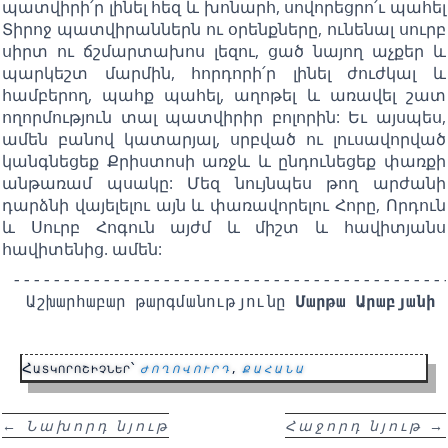
պատվիրի՛ր լինել հեզ և խոնարհ, սովորեցրո՛ւ պահել
Տիրոջ պատվիրաններն ու օրենքները, ունենալ սուրբ
սիրտ ու ճշմարտախոս լեզու, ցած նայող աչքեր և
պարկեշտ մարմին, հորդորի՛ր լինել ժուժկալ և
համբերող, պահք պահել, աղոթել և առավել շատ
ողորմություն տալ պատվիրիր բոլորին: Եւ այսպես,
ամեն բանով կատարյալ, սրբված ու լուսավորված
կանգնեցեք Քրիստոսի առջև և ընդունեցեք փառքի
անթառամ պսակը: Մեզ նույնպես թող արժանի
դարձնի վայելելու այն և փառավորելու Հորը, Որդուն
և Սուրբ Հոգուն այժմ և միշտ և հավիտյանս
հավիտենից. ամեն:
--------------------------------------------
Աշխարհաբար թարգմանությունը
 Մարթա Արաբյանի
Հատկորոշիչներ՝
ժողովուրդ
,
քահանա
←
Նախորդ նյութ
Հաջորդ նյութ
→