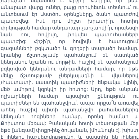
չարաչար սպանում է: Հիշի՛ր Հեղիին, որ թեև
անարատ վարք ուներ, բայց որովհետև տեսնում ու
անտեսում էր Աստծու օրենքները, ծանր պատժով
պատժվեց: Իսկ դու միշտ խրատի՛ր, հոտիդ
փրկության համար անդադար չարչարվի՛ր, որպեսզի
նաև դու, հովիվդ, փրկվես պատուհասների
պատժից: Հիշի՛ր, որ հովիվն է հատուցում
գազանների բզկտածի և գողերի տարածի համար.
նրանից ճշտությամբ պահանջում են սատկած
կենդանու նշանն ու մորթին, հաշիվ են պահանջում
բզկտված կենդանու անդամների համար, որ եթե
մեկը ճշտությամբ չներկայացնի և վկաներով
չհաստատի, սաստիկ պատիժների ենթակա կլինի,
մեծ ամոթով կզրկվի իր հոտից: Արդ, եթե անբան
ոչխարների համար այսպիսի քննություն ու
պատիժներ են պահանջվում, ապա որքա՜ն առավել
ահեղ հաշիվ պիտի պահանջվի քահանաներից
կենդանի հոգիների համար, որոնց համար և
Քրիստոս մեռավ: Բանական հոտի տեսչության մեջ
եթե [անգամ] փոքր-ինչ ծուլանան, [միևնույն է], խիստ
է լինելու հաշվետվությունը, և սաստիկ են լինելու