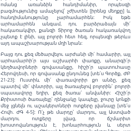
ոմանց առանձին հանդիմանիր, որպեսզի
բազմությունից ամաչելով` չժխտեն [իրենց մեղքը] և
հանդիմանությունը չարհամարհեն: Իսկ եթե
արհամարհեն անգամ, դու բարձրաձայն մի՛
հակառակվիր, քանզի Տիրոջ ծառան հակառակվող
չպետք է լինի, այլ բոլորի հետ հեզ, որպեսզի թերևս
այդ ապաշխարության մղի նրան:
Բայց դու քեզ մեծարվելու արժանի մի՛ համարիր, այլ
արհամարհի՛ր այս աշխարհի փառքը, անարգի՛ր
կեղծավորների գովասանքը, հիշի՛ր պատուհասը
Հերովդեսի, որ գովասանք ընդունեց [տե՛ս Գործք, ԺԲ
21-23]: Ուստիև մի՛ փառավորիր քո անձը, քեզ
պատիվ մի՛ փնտրիր, այլ ծառայելով բոլորին` բոլորի
սպասավորը եղիր, քեզ ծառա՛ անվանիր: Հիշի՛ր
Քրիստոսի ծառայելը՝ ղենջակը կապելը, ջուրը կոնքի
մեջ լցնելն ու աշակերտների ոտքերը լվանալը [տե՛ս
Հովհ. ԺԳ 4-5]: Ո՛չ թե մարդը՝ մարդու, այլ Աստված
մարդու ոտքերը լվաց, որ ճշմարիտ
խոստովանություն է, խոնարհություն և սերտ