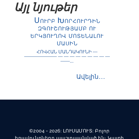
Այլ նյութեր
Սուրբ Խորհուրդին
զգուշությամբ ու
երկյուղով մոտենալու
մասին
ՀՈՎՀԱՆ ՄԱՆԴԱԿՈՒՆԻ —
——————— — — — — — — — — —
——...
Ավելին․․․
©2004 - 2026: ԼՈՒՍԱՄՈՒՏ: Բոլոր
իրավունքները պաշտպանված են։ Կայքի