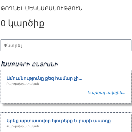
ԹՈՂՆԵԼ ՄԵԿՆԱԲԱՆՈՒԹՅՈՒՆ
0 կարծիք
Խմբագրի ընտրանի
Ամուսնությունը քեզ համար չի…
Բարոյախրատական
Կարդալ ավելին...
Երեք արտասովոր հյուրերը և բարի աստղը
Բարոյախրատական