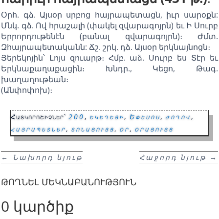
Օրհ. գձ. Այսօր սրբոց հայրապետացն, իւր սարօքն:
Մնկ. գձ. Ով հրաշալի (փակել զվարագոյրն) եւ Ի Սուրբ
Երրորդութենէն (բանալ զվարագոյրն)։ Ժմտ.
Զհայրապետականն: Ճշ. շրկ. դձ. Այսօր երկնայնոցն։
Յերեկոյին՝ Լոյս զուարթ։ Հմբ. աձ. Սուրբ ես Տէր եւ
Երկնաքաղաքացին։ Խնդր., Կեցո, Թագ.
խաղաղութեան։
(Անփոփոխ)։
Հատկորոշիչներ՝
200
,
եկեղեցի
,
Եփեսոս
,
ժողով
,
հայրապետներ
,
տոնացույց
,
օր
,
օրացույց
←
Նախորդ նյութ
Հաջորդ նյութ
→
ԹՈՂՆԵԼ ՄԵԿՆԱԲԱՆՈՒԹՅՈՒՆ
0 կարծիք