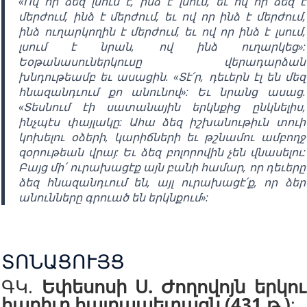
«Ով որ ձեզ լսում է, ինձ է լսում, եւ ով որ ձեզ է
մերժում, ինձ է մերժում, եւ ով որ ինձ է մերժում,
ինձ ուղարկողին է մերժում, եւ ով որ ինձ է լսում,
լսում է նրան, ով ինձ ուղարկեց»:
Եօթանասուներկուսը վերադարձան
խնդութեամբ եւ ասացին. «Տէ՛ր, դեւերն էլ են մեզ
հնազանդւում քո անունով»: Եւ նրանց ասաց.
«Տեսնում էի սատանային երկնքից ընկնելիս,
ինչպէս փայլակը: Ահա ձեզ իշխանութիւն տուի
կոխելու օձերի, կարիճների եւ թշնամու ամբողջ
զօրութեան վրայ: Եւ ձեզ բոլորովին չեն վնասելու:
Բայց մի՛ ուրախացէք այն բանի համար, որ դեւերը
ձեզ հնազանդւում են, այլ ուրախացէ՛ք, որ ձեր
անունները գրուած են երկնքում»:
ՏՈՆԱՑՈՒՅՑ
ԳԿ.
Եփեսոսի Ս. Ժողովոյն երկու
հարիւր հայրապետացն (431 թ.)
: