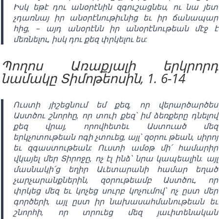
Իսկ եթէ դու անօրէնին զգուշացնես, ու նա յետ
չդառնայ իր անօրէնութիւնից եւ իր ճանապար
հից, – այդ անօրէնն իր անօրէնութեան մէջ է
մեռնելու, իսկ դու քեզ փրկելու ես:
Պողոս Առաքյալի երկրորդ
նամակը Տիմոթեոսին, 1. 6-14
Ուստի յիշեցնում եմ քեզ, որ վերարծարծես
Աստծու շնորհը, որ տուի քեզ՝ իմ ձեռքերը դնելով
քեզ վրայ, որովհետեւ Աստուած մեզ
երկչոտութեան ոգի չտուեց, այլ՝ զօրու թեան, սիրոյ
եւ զգաստութեան: Ուստի ամօթ մի՛ համարիր
վկայել մեր Տիրոջը, ոչ էլ ինձ՝ նրա կապեալին. այլ
մասնակի՛ց եղիր Աւետարանի համար եղած
չարչարանքներին, զօրութեամբ Աստծու, որ
փրկեց մեզ եւ կոչեց սուրբ կոչումով՝ ոչ ըստ մեր
գործերի, այլ ըստ իր նախասահմանութեան եւ
շնորհի, որ տրուեց մեզ յաւիտենական