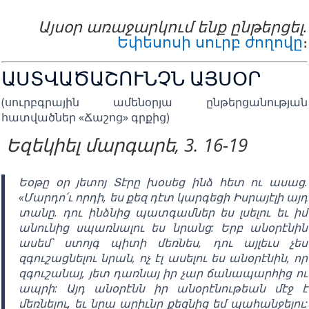
Այսօր առաջարկում ենք ընթերցել.
Եփեսոսի սուրբ ժողովը
։
ԱՍՏՎԱԾԱՇՈՒՆՉՆ ԱՅՍՕՐ
(սուրբգրային ամենօրյա ընթերցանության
հատվածներ «Ճաշոց» գրքից)
Եզեկիել մարգարե, 3. 16-19
Եօթը օր յետոյ Տէրը խօսեց ինձ հետ ու ասաց.
«Մարդո՛ւ որդի, ես քեզ դէտ կարգեցի Իսրայէլի այդ
տանը. դու ինձնից պատգամներ ես լսելու եւ իմ
անունից սպառնալու ես նրանց: Երբ անօրէնին
ասեմ՝ ստոյգ պիտի մեռնես, դու այլեւս չես
զգուշացնելու նրան, ոչ էլ ասելու ես անօրէնին, որ
զգուշանայ, յետ դառնայ իր չար ճանապարհից ու
ապրի: Այդ անօրէնն իր անօրէնութեան մէջ է
մեռնելու, եւ նրա արիւնը քեզնից եմ պահանջելու: