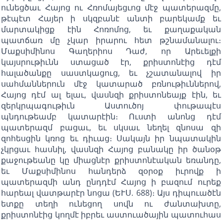
ունեցծաւ Հայոց ու Հռոմայեցւոց մէջ պատերազմը,
թէպէտ Հայեր ի սկզբանէ անտի բարեկամք եւ
մարտակիցք էին Հոռոմոց, եւ քաղաքական
պատճառ մը չկար իրարու հետ թշնամանալու։
Մաքսիմինոս Գաղերիոս Դաժ, որ Արեւելքի
կայսրութիւնն ստացած էր, քրիստոնէից դէմ
հալածանքը սաստկացուց, եւ չշատանալով իր
սահմաններուն մէջ կատարած բռնութիւններով,
Հայոց դէմ ալ ելաւ, վասնզի քրիստոնեայք էին, եւ
զերկրպագութիւն Աստուծոյ փութապէս
պնդութեամբ կատարէին։ Ուստի անոնց դէմ
պատերազմ բացաւ, եւ սկսաւ նեղել զնոսա զի
զոհեսցին կռոց եւ դիւաց։ Սակայն իր նպատակին
չկրցաւ հասնիլ, վասնզի Հայոց բանակը իր ծանօթ
քաջութեանը կը միացնէր քրիստոնէական եռանդը,
եւ Մաքսիմինոս հանդերձ զօրօք իւրովք ի
պատերազմի անդ ընդդէմ Հայոց ի բազում ուրեք
հարեալ վատթարէր նոցա (ԵՒՍ. 688)։ Այս դիպուածէն
ետքը տեղի ունեցող սովն ու ժանտախտը,
քրիստոնէից կողմէ իբրեւ աստուածային պատուհաս