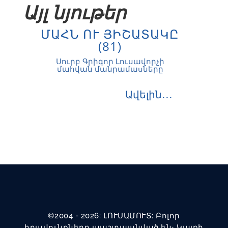
Այլ նյութեր
ՄԱՀՆ ՈՒ ՅԻՇԱՏԱԿԸ
(81)
Սուրբ Գրիգոր Լուսավորչի
մահվան մանրամասները
Ավելին․․․
©2004 - 2026: ԼՈՒՍԱՄՈՒՏ: Բոլոր
իրավունքները պաշտպանված են։ Կայքի