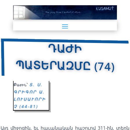
ԴԱԺԻ
ՊԱՏԵՐԱԶՄԸ (74)
Բաժին՝
Տ. Ս.
ԳՐԻԳՈՐ Ա.
ԼՈՒՍԱՒՈՐԻ
Չ (44-81)
Այդ միջոցին, եւ հաւանական հաշուով 311-ին, տեղն