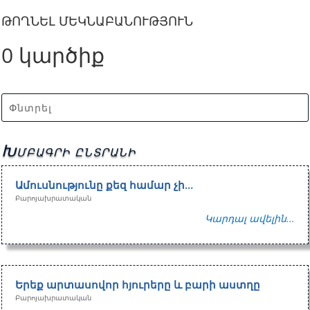
ԹՈՂՆԵԼ ՄԵԿՆԱԲԱՆՈՒԹՅՈՒՆ
0 կարծիք
Խմբագրի ընտրանի
Ամուսնությունը քեզ համար չի…
Բարոյախրատական
Կարդալ ավելին...
Երեք արտասովոր հյուրերը և բարի աստղը
Բարոյախրատական