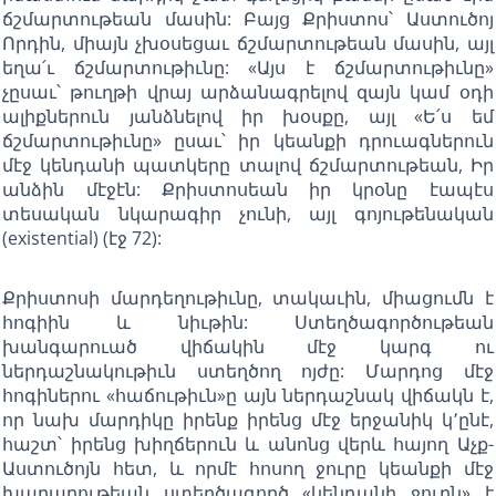
ճշմարտութեան մասին: Բայց Քրիստոս՝ Աստուծոյ
Որդին, միայն չխօսեցաւ ճշմարտութեան մասին, այլ
եղա՛ւ ճշմարտութիւնը: «Այս է ճշմարտութիւնը»
չըսաւ՝ թուղթի վրայ արձանագրելով զայն կամ օդի
ալիքներուն յանձնելով իր խօսքը, այլ «Ե՛ս եմ
ճշմարտութիւնը» ըսաւ՝ իր կեանքի դրուագներուն
մէջ կենդանի պատկերը տալով ճշմարտութեան, Իր
անձին մէջէն: Քրիստոսեան իր կրօնը էապէս
տեսական նկարագիր չունի, այլ գոյութենական
(existential) (էջ 72):
Քրիստոսի մարդեղութիւնը, տակաւին, միացումն է
հոգիին և նիւթին: Ստեղծագործութեան
խանգարուած վիճակին մէջ կարգ ու
ներդաշնակութիւն ստեղծող ոյժը: Մարդոց մէջ
հոգիներու «հաճութիւն»ը այն ներդաշնակ վիճակն է,
որ նախ մարդիկը իրենք իրենց մէջ երջանիկ կ՚ընէ,
հաշտ՝ իրենց խիղճերուն և անոնց վերև հայող Աչք-
Աստուծոյն հետ, և որմէ հոսող ջուրը կեանքի մէջ
խաղաղութեան ստեղծագործ «կենդանի ջուրն» է