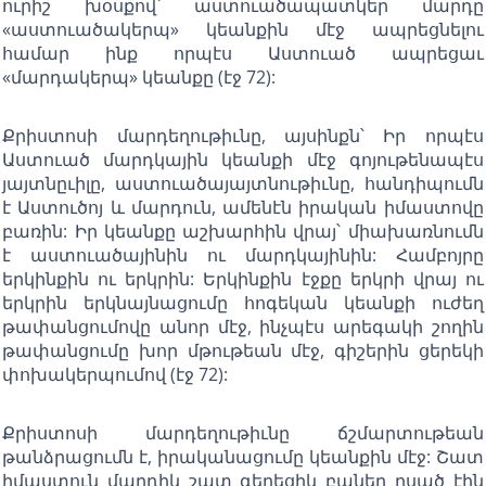
ուրիշ խօսքով՝ աստուածապատկեր մարդը
«աստուածակերպ» կեանքին մէջ ապրեցնելու
համար ինք որպէս Աստուած ապրեցաւ
«մարդակերպ» կեանքը (էջ 72):
Քրիստոսի մարդեղութիւնը, այսինքն՝ Իր որպէս
Աստուած մարդկային կեանքի մէջ գոյութենապէս
յայտնըւիլը, աստուածայայտնութիւնը, հանդիպումն
է Աստուծոյ և մարդուն, ամենէն իրական իմաստովը
բառին: Իր կեանքը աշխարհին վրայ՝ միախառնումն
է աստուածայինին ու մարդկայինին: Համբոյրը
երկինքին ու երկրին: Երկինքին էջքը երկրի վրայ ու
երկրին երկնայնացումը հոգեկան կեանքի ուժեղ
թափանցումովը անոր մէջ, ինչպէս արեգակի շողին
թափանցումը խոր մթութեան մէջ, գիշերին ցերեկի
փոխակերպումով (էջ 72):
Քրիստոսի մարդեղութիւնը ճշմարտութեան
թանձրացումն է, իրականացումը կեանքին մէջ: Շատ
իմաստուն մարդիկ շատ գեղեցիկ բաներ ըսած էին