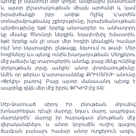
պէտք չէ նկատուի մեր կողմէ, անցեալին յանձնուած
և այսօր յիշատակութեան միայն արժանի և կամ
խրախճանքի իբր առիթ: Ոչինչ կ՚արժեն
տօնախմբութեանց շքեղութիւնը, խրախճանութեան
պերճութիւնը եթէ երբեք անտարբեր ու անհաղորդ
կը մնանք Ծնունդի ներքին, եղափոխիչ իմաստին,
եթէ երբեք ան չի տար մեր հոգիի կեանքին համար
ոևէ նոր նկարագիր, ընթացք, ձգտում ու թափ: Մեր
հոգիները ևս պէտք ունին խաղաղութեան: Մեղքերու
մէջ յաճախ կը տարուբերին անոնք, բայց մենք ունինք
փրկութեան յոյսը, աւելին՝ անոր փորձառութիւնը:
Ամէն օր թերևս կ՚արտասանենք ՔՐԻՍՏՈՍԻ անունը
«Փրկիչ» բառով: Բայց այսօր մանաւանդ պէտք է
ապրինք զԱյն մեր մէջ իբրև ՓՐԿԻՉ (էջ 64):
Սէր-Աստուած սիրոյ Իր բնութեան մղումով
խոնարհեցաւ դէպի մարդը, եղա՛ւ մարդ, ապրեցաւ
մարդկօրէն՝ մարդը իր հարազատ բնութեան մէջ
վերականգնելու և անոր կոչումին ուղիղ գացող
ճամբան բանալու համար անոր ոտքերուն առջև.