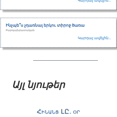
Կարդալ ավելին...
Ինչպե՞ս չդառնալ երկու տիրոջ ծառա
Բարոյախրատական
Կարդալ ավելին...
Այլ նյութեր
Հինանց ԼԸ. օր