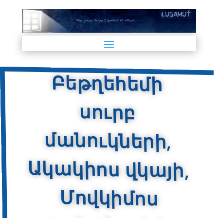
Բեթղեհեմի
սուրբ
մանուկների,
Ակակիոս վկայի,
Մովկիմոս
քահանայի և
Կոտրատիոս
զորավարի