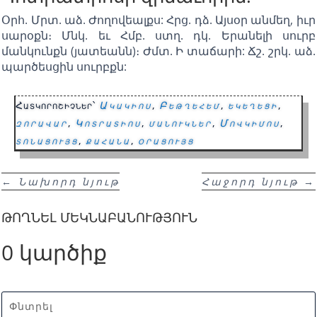
Օրհ. Մրտ. աձ. Ժողովեալքս: Հրց. դձ. Այսօր անմեղ, իւր
սարօքն։ Մնկ. եւ Հմբ. ստղ. դկ. Երանելի սուրբ
մանկունքն (յատեանն)։ Ժմտ. Ի տաճարի: Ճշ. շրկ. աձ.
պարծեսցին սուրբքն:
Հատկորոշիչներ՝
Ակակիոս
,
Բեթղեհեմ
,
եկեղեցի
,
զորավար
,
Կոտրատիոս
,
մանուկներ
,
Մովկիմոս
,
տոնացույց
,
քահանա
,
օրացույց
←
Նախորդ նյութ
Հաջորդ նյութ
→
ԹՈՂՆԵԼ ՄԵԿՆԱԲԱՆՈՒԹՅՈՒՆ
0 կարծիք