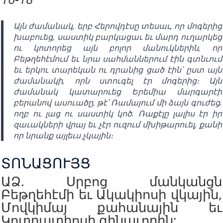
Այն ժամանակ, երբ Հերովդէսը տեսաւ, որ մոգերից
խաբուեց, սաստիկ բարկացաւ եւ մարդ ուղարկեց
ու կոտորեց այն բոլոր մանուկներին, որ
Բեթղեհէմում եւ նրա սահմաններում էին գտնւում
եւ երկու տարեկան ու դրանից ցած էին՝ ըստ այն
ժամանակի, որն ստուգել էր մոգերից։ Այն
ժամանակ կատարուեց Երեմիա մարգարէի
բերանով ասուածը, թէ՝ Ռամայում մի ձայն գուժեց.
ողբ ու լաց ու սաստիկ կոծ. Ռաքէլը լալիս էր իր
զաւակների վրայ եւ չէր ուզում մխիթարուել, քանի
որ նրանք այլեւս չկային։
ՏՈՆԱՑՈՒՅՑ
ԱՁ. Սրբոց մանկանցն
Բեթղեհէմի եւ Ակակիոսի վկային,
Մովկիմայ քահանային եւ
Կոտրատիոսի զինաւորին: