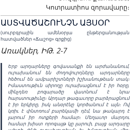
Կոտրատիոս զորավարը։
ԱՍՏՎԱԾԱՇՈՒՆՉՆ ԱՅՍՕՐ
(սուրբգրային ամենօրյա ընթերցանության
հատվածներ «Ճաշոց» գրքից)
Առակներ, ԻԹ. 2-7
Երբ արդարները գովասանքի են արժանանում,
ուրախանում են ժողովուրդները. արդարները
հեծում են ամբարիշտների իշխանութեան տակ։
Իմաստութիւն սիրողը ուրախացնում է իր հօրը,
մինչդեռ բոզարածը վատնում է նրա
հարստութիւնը։ Արդար թագաւորը բարձրացնում
է իր երկիրը, իսկ անօրէնը կործանում է այն։ Ով
կռիւ է փնտռում բարեկամի դէմ, նա թակարդ է
լարում իր ոտքերի համար։ Մեղաւոր մարդու
համար խիստ որոգայթ կը լարուի, բայց արդարը
պիտի լինի ուրախութեան եւ խնդութեան մէջ։