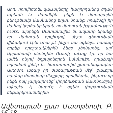
Արդ, որովհետեւ զաւակները հաղորդակից եղան
արեան եւ մարմնին, ինքն էլ մարդկային
բնութեամբ մասնակից եղաւ նրանց, որպէսզի իր
մահով կործանի նրան, որ մահուան իշխանութիւն
ունէր, այսինքն՝ Սատանային, եւ ազատի նրանց,
որ, մահուան երկիւղով, միշտ գերութեան
վիճակում էին։ Ահա թէ ինչու նա օգնելու համար
երբեք հրեշտակներին ձեռք չերկարեց, այլ՝
Աբրահամի սերնդին։ Ուստի, պէտք էր, որ նա
ամէն ինչով եղբայրներին նմանուէր, որպէսզի
ողորմած լինէր եւ հաւատարիմ քահանայապետ
Աստծու առաջ իր ծառայութեան մէջ՝ քաւելու
համար ժողովրդի մեղքերը, որովհետեւ, ինչպէս որ
ինքն իսկ չարչարուեց՝ փորձութեան մատնուելով,
այնպէս էլ կարո՛ղ է օգնել փորձութեան
ենթարկուածներին։
Ավետարան ըստ Մատթեոսի, Բ.
16-18