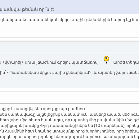
յս ամսվա թեման որ՞ն է:
ընդհանրապես պատանեկան մրցութային թեմաներին կարող եք ծա
են <վտարել> սխալ բաժնում գրելու պատճառով,
արժե տեղափ
 <Պատանեկան մրցութային քննարկում>, և այնտեղ շարունակե
քիր է ստացվել ձեր զրույցը այս բաժնում :
Արսեն սարկավագը այցելեցինք մանկատուն, անկեղծ ասած, մեծ ոգև
երտ շփումից հետո հասկացա, որ այստեղ մեզ բավականին մեծ դ
արիքային խումբը 4-րդ դասարանցիներն են (10 տարեկան), որոնց
կին Հասմիկի հետ նրանից ստացանք որոշ խորհուրդներ, որը երեխ
իհարկե նրա խորհուրդները հետագայում կարծում եմ անպայման կ