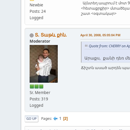
Այնտեղ ապրում է մոտ 
Newbie
<հետաքրքիր> մտածելակե
Posts: 24
շատ <օգտակար>
Logged
Տ. Տաթև քհն.
April 30, 2008, 05:05:04 PM
Moderator
Quote from: CHERRY on Ap
Արաքս, քանի դեռ մե
Ճիշտն ասած արդեն պատ
Sr. Member
Posts: 319
Logged
1
Pages
2
GO UP