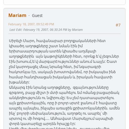
Mariam
Guest
February 18, 2007, 09:52:49 PM
#7
Last Edit
: February 19, 2007, 06:30:24 PM by Mariam
Սիրելի Մարո, հավանաբար բողոքականների հետ
կիսածդ աղոթքները շատ նման էին իմ
երիտասարդության ատեն կիսածս աղմկալի
աղոթքներին այն կաթոլիկեների հետ, որոնք ե'վ լեզուներ
էին խոսում,ե'վ մարգարէություններ անում ևայլն: Շատ
չեմ կարողացել մնալ նրանց հետ, իմ նգարագրի
հակոտնյա էր, սակայն խոստովանեմ, որ իսկապես ինձ
համար հանդիսացան իսկական և իրական հավատի
խթաններ:
Անկարգ էին նրանց աղոթքները, զգայնությունները
գրգռող, բայց միշտ ի մտի պահելու եմ ոմանց բացարձակ
անկեղծությունն ու նվիրումը: Ես չեմ դատապարտելու
այն քրիստոնյային, որը ի բոլոր սրտէ ջանում է հավատը
ապրել այնպես, ինչպես առաջին քրիստոնյաներին. ամեն
ինչ՝ բոլորի սեփականություն, աղոթել ու ապրել՝ մի
սրտով ու մի հոգով.... Անհավատ Մարսեյլում այսպիսի
փորձ կատարելը արդեն հրաշք էր:
Արժե մեր փորձաությունները կիսել , բաղդատել մեր