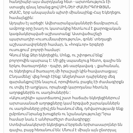
հանդիպեր այս մարդկանց հետ - արտոնություն էի
ստացել գնալ նրանց քով ՄԻՆՉԵՒ ԺԱՄԵՐԳՈՒԹՅԱՆ
ԺԱՄԸ, երբ անպայման պիտի միանայինք Հայ Եկեղեցու
համայնքին:
Այդպես էլ արեցի: Ավետարանչականների ճամբարում,
ամբողջ օրը խաղ ու կատակից հետևում է քարոզչական
կազմակերպված աշխատանք՝ Աստվածաշնչի
պարտադիր «ուսումնասիրություն», գոնե՝ տեղացի
աշխատավորների համար, և «հոգևոր» երգերի
ուսուցում՝ բոլորի համար:
Գնում ենք Ձեր եկեղեցին, Մոնք, ու շփոթում ենք՝
բոլորովին պարապ է: Մի քիչ սպասելուց հետո, գալիս են
երկու ծառայողներ - դպիր, թե սարկավագ -, քահանան,
ու եկեղեցում ծառայող մի հրաշալի կին-հավատացյալ:
Ընդամենը՝ վեց հոգի էինք: Անընդհատ դպիրները մեզ
զարմանքով էին նայում, որովհետև բացել էի ժամագիրքն
ու տվել էի աղջկաս, որպեսզի կարողանա հետևել
աղոթքներին ու սաղմոսներին :
«Ակուսդիկի» պատճառով շատ հաճախ եկեղեցիներում
արտասանած աղոթքները կամ երգված շարականներն
ու սաղմոսները լրիվ չեն հասնում մեզ, դժվարությամբ ենք
ըմբռնում նրանց խոսքերն ու նշանակությունը:Դրա
համար նաև է անհրաժեշտ ժամագիրքը:
Ստեփանակերտի եկեղեցում երբեմն երիտասարդներ են
գալիս, բայց հեռանում են: Մնում է միայն այն ընտրյալ