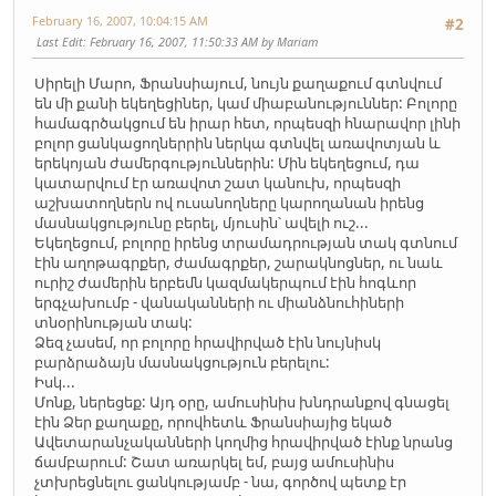
February 16, 2007, 10:04:15 AM
#2
Last Edit
: February 16, 2007, 11:50:33 AM by Mariam
Սիրելի Մարո, Ֆրանսիայում, նույն քաղաքում գտնվում
են մի քանի եկեղեցիներ, կամ միաբանություններ: Բոլորը
համագրծակցում են իրար հետ, որպեսզի հնարավոր լինի
բոլոր ցանկացողներրին ներկա գտնվել առավոտյան և
երեկոյան ժամերգություններին: Մին եկեղեցում, դա
կատարվում էր առավոտ շատ կանուխ, որպեսզի
աշխատողներն ով ուսանողները կարողանան իրենց
մասնակցությունը բերել, մյուսին՝ ավելի ուշ...
Եկեղեցում, բոլորը իրենց տրամադրության տակ գտնում
էին աղոթագրքեր, ժամագրքեր, շարակնոցներ, ու նաև
ուրիշ ժամերին երբեմն կազմակերպում էին հոգևոր
երգչախումբ - վանականների ու միանձնուհիների
տնօրինության տակ:
Ձեզ չասեմ, որ բոլորը հրավիրված էին նույնիսկ
բարձրաձայն մասնակցություն բերելու:
Իսկ...
Մոնք, ներեցեք: Այդ օրը, ամուսինիս խնդրանքով գնացել
էին Ձեր քաղաքը, որովհետև Ֆրանսիայից եկած
Ավետարանչականների կողմից հրավիրված էինք նրանց
ճամբարում: Շատ առարկել եմ, բայց ամուսինիս
չտխրեցնելու ցանկությամբ - նա, գործով պետք էր