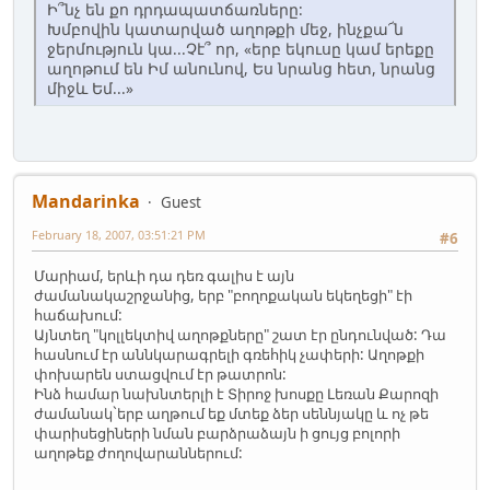
Ի՞նչ են քո դրդապատճառները:
Խմբովին կատարված աղոթքի մեջ, ինչքա՜ն
ջերմություն կա...Չէ՞ որ, «երբ եկուսը կամ երեքը
աղոթում են Իմ անունով, Ես նրանց հետ, նրանց
միջև Եմ...»
Mandarinka
Guest
February 18, 2007, 03:51:21 PM
#6
Մարիամ, երևի դա դեռ գալիս է այն
ժամանակաշրջանից, երբ "բողոքական եկեղեցի" էի
հաճախում:
Այնտեղ "կոլլեկտիվ աղոթքները" շատ էր ընդունված: Դա
հասնում էր աննկարագրելի գռեհիկ չափերի: Աղոթքի
փոխարեն ստացվում էր թատրոն:
Ինձ համար նախնտերլի է Տիրոջ խոսքը Լեռան Քարոզի
ժամանակ`երբ աղթում եք մտեք ձեր սեննյակը և ոչ թե
փարիսեցիների նման բարձրաձայն ի ցույց բոլորի
աղոթեք ժողովարաններում: