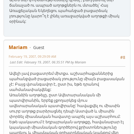
ճանաչած ու ապրած աղոթքներն ու մտածել՝ Հայ
Առաքելական Եկեղեցու պահանջած բացարձակ
լռությունը կարո՞ղ է լինել առաջարկված աղոթքի միակ
օրինակ:
Mariam
Guest
February 19, 2007, 09:29:09 AM
#8
Last Edit
: February 19, 2007, 06:35:51 PM by Mariam
Ավելի լավ բացատրեմ միտքս. աշխարհաքաններից
պահանջված բացարձակ լռությունը միայն բացասական
չէ: Բայց վտանգավոր է, ըստ իս, եթե դրանով
սահմանափակվենք:
Առանձին աղոթելը, ըստ Ավետարանական մի
պատվիրանին, երբեք չքողարկեց մյուս
ավետարանական պատվիրանը՝ հավաքվել ու միասին
սուրբ աղոթք բարձրացնել դեպի Աստված և միասին
փորձել միասնական հավատը ապրել այս աշխարհում:
Եթե պակասում է եղբայրական աղոթքը, հավանաբար էլ
կպակասի միասնական գործերով քրիստոնեությունը
ապրելու և միասնական քրիստոնեական կյանքով մեր