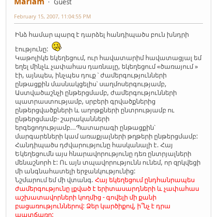
Mariam
Guest
February 15, 2007, 11:04:55 PM
Ինձ համար պարզ է դարձել հանդիպածս բուն խնդրի
էությունը:
Կաթոլիկե եկեղեցում, ուր հավատարիմ հավատացյալ եմ
եղել մինչև չափահաս դառնալը, եկեղեցում «ծառայում »
էի, այնպես, ինչպես դուք ՝ ժամերգությունների
ընթացքին մասնակցելիս՝ սաղմոսերգությամբ,
Աստվածաշնչի ընթերցմամբ, ժամերգությունների
պատրաստությամբ, սրբերի գրվածքներից
ընթերցվածքների և աղոթքների ընտրությամբ ու
ընթերցմամբ- շարականների
երգեցողությամբ...Պատարագի ընթացքին՝
մարգարեների կամ առաքյալների թղթերի ընթերցմամբ:
Հանդիպածս դժվարությունը հասկանալի է. Հայ
Եկեղեցումն այս հնարավորությունը դեռ ընտրյալների
մենաշնորհ է: Ու այն տպավորությունն ունեմ, որ զրկվեցի
մի անգնահատելի երջանկությունից:
Նշմարում եմ մի վտանգ.
Հայ եկեղեցում ընդհանրապես
ժամերգությունը լքված է երիտասարդների և չափահաս
աշխատավորների կողմից - գովելի մի քանի
բացառություններով: Ձեր կարծիքով, ի՞նչ է դրա
պատճառը: