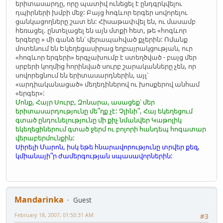
երիտասարդը, որը պատիվ ունեցել է ընդգրկվելու
դպիրների խմբի մեջ: Բայց հոգևոր երգեր սովորելու
ցանկացողները շատ են: Հիսաթափվել են, ու մասամբ
հեռացել. ընտելացել են այն մտքի հետ, թե «հոգևոր
երգերը » մի գանձ են՝ վերապահված քչերին: Ոմանք
մոտենում են Եկեղեցասիրաց եղբայրակցության, ուր
«հոգևոր երգերի» երգչախումբ է ստեղծված - բայց մեր
սրբերի կողմից հորինված սուրբ շարականները չեն, որ
սովորեցնում են երիտասարդներին, այլ՝
«արդիականացած» մեղեդիներով ու խոսքերով անհամ
«երգեր»:
Մոնք, Հայր Սուրբ, Զոնարա, ասացեք՝ մեր
երիտասարդությունը մե՞ղք չէ: Չլինի՞, Հայ եկեղեցում
գտած ընդունելությունը մի քիչ նմանվեր Կաթոլիկ
եկեղեցիներում գտած ջերմ ու բոլորի հանդեպ հոգատար
վերաբերմունքին:
Սիրելի Մարոն, իսկ եթե հնարավորությունը տրվեր քեզ,
կմիանայի՞ր ժամերգության սպասավորներին:
Mandarinka
Guest
February 18, 2007, 01:50:31 AM
#3