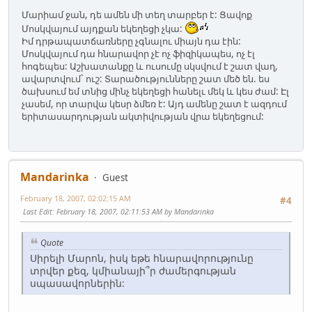
Մարիամ ջան, դե ամեն մի տեղ տարբեր է: Ցավոք
Մոսկվայում այդքան եկեղեցի չկա:
Իմ դրթապատճառները չգնալու միայն դա էին:
Մոսկվայում դա հնարավոր չէ ոչ ֆիզիկապես, ոչ էլ
հոգեպես: Աշխատանքը և ուսումը սկսվում է շատ վաղ,
ավարտվում` ուշ: Տարածությունները շատ մեծ են. ես
ծախսում եմ տնից մինչ եկեղեցի հանելւ մեկ և կես ժամ: Էլ
չասեմ, որ տարվա կեսր ձմեռ է: Այդ ամենը շատ է ազդում
երիտասարդության ակտիվության վրա եկեղեցում:
Mandarinka
Guest
February 18, 2007, 02:02:15 AM
#4
Last Edit
: February 18, 2007, 02:11:53 AM by Mandarinka
Quote
Սիրելի Մարոն, իսկ եթե հնարավորությունը
տրվեր քեզ, կմիանայի՞ր ժամերգության
սպասավորներին: