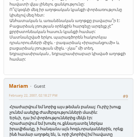
հավատի վկա լինելու ցանկությունը:
Ո՞վ կօգնի մեզ իր աղոթական կյանքի փորձառությունը
կիսելով մեզ հետ:
Անհատական և առանձնական աղոթքը բավարա՞ր է:
Բացարձակ լռության օրենքին հարգելը արգելք չէ՞
քրրիստոնեական հասուն կյանքի համար:
Մատնանշված երկու պարագծորեն հակոտնյա
դրսևորումների միջև - բագարձակ «իրարանցումի» և
բացարձակ լռության միջև - չկա՞ մի տեղ,
եղբայրասիրական , եղբայրասիրաբար կիսված աղոթքի
համար:
Mariam
Guest
February 22, 2007, 02:18:27 PM
#9
Հրաժարվում եմ նորից այս թեման բանալ: Ուրիշ խոսք
չունեմ ասելիք Ժամերգությունների մասին:
Երևի, դա իմ փորձություններից մեկն էր:
Հրաժարվում եմ խոսել ու քննադատել ներկա
իրավիճակը, ի հանգանս այն հոգևորականներին, որնք
ինձ համար աղոթել են, և որի շնորհիվ իմ հավատը