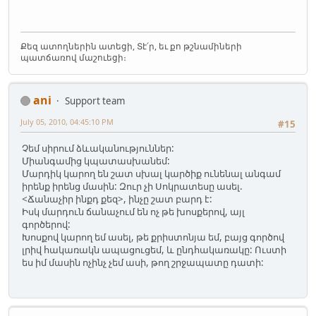
Քեզ ատողներին ատեցի, Տէ՛ր, եւ քո թշնամիների
պատճառով մաշուեցի։
ani
Support team
July 05, 2010, 04:45:10 PM
#15
Չեմ սիրում ձևականություններ:
Միանգամից կպատասխանեմ:
Մարդիկ կարող են շատ սխալ կարծիք ունենալ անգամ
իրենք իրենց մասին: Զուր չի Սոկրատեսը ասել.
<Ճանաչիր ինքդ քեզ>, ինչը շատ բարդ է:
Իսկ մարդուն ճանաչում են ոչ թե խոսքերով, այլ
գործերով:
Խոսքով կարող եմ ասել, թե քրիստոնյա եմ, բայց գործով
լրիվ հակառակն ապացուցեմ, և ընդհակառակը: Ուստի
ես իմ մասին ոչինչ չեմ ասի, թող շրջապատը դատի: