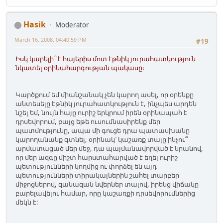
Hasik
Moderator
March 16, 2008, 04:40:59 PM
#19
Իսկ կարելի՞ է հայերիս մոտ էթնիկ յուրահատկություն
նկատել օրինահարգության պակասը։
Կարծքում եմ միանշանակ չեն կարող ասել, որ օրենքը
անտեսելը էթնիկ յուրահատկություն է, ինչպես արդեն
նշել եմ, նույն հայը ուրիշ երկրում իրեն օրինապահ է
դրսեվորում, բայց եթե ուսումնասիրենք մեր
պատմությունը, ապա մի գուցե դրա պատասխանը
կարողանանք գտնել, օրինակ՝ կաշառք տալը ինչու՞
արմատացած մեր մեջ, դա պայմանավորված է նրանով,
որ մեր ազգը միշտ հարստահարված է եղել ուրիշ
պետությունների կողմից ու փորձել են այդ
պետությունների տիրակալներին շահել տարբեր
միջոցներով, զանազան նվերներ տալով, իրենց վիճակը
բարելավելու համար, որը կաշառքի դրսեվորումներից
մեկն է: