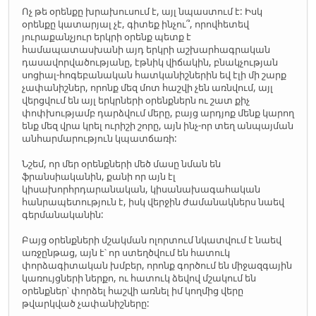
Ոչ թե օրենքը խրախուսում է, այլ նպաստում է: Իսկ
օրենքը կատարյալ չէ, գիտեք ինչու՞, որովհետեվ
յուրաքանչյուր երկրի օրենք պետք է
համապատասխանի այդ երկրի աշխարհագրական
դասավորվածությանը, էթնիկ վիճակին, բնակչության
սոցիալ-հոգեբանական հատկանիշներին եվ էլի մի շարք
չափանիշներ, որոնք մեզ մոտ հաշվի չեն առնվում, այլ
վերցվում են այլ երկրների օրենքներն ու շատ քիչ
փոփխությամբ դարձվում մերը, բայց արդյոք մենք կարող
ենք մեզ վրա կրել ուրիշի շորը, այն ինչ-որ տեղ անպայման
անհարմարություն կպատճառի:
Նշեմ, որ մեր օրենքների մեծ մասը նման են
ֆրանսիականին, քանի որ այն էլ
կիսախորհրդարանական, կիսանախագահական
հանրապետություն է, իսկ վերջին ժամանակներս նաեվ
գերմանականին:
Բայց օրենքների մշակման ոլորտում նկատվում է նաեվ
առջընթաց, այն է՝ որ ստեղծվում են հատուկ
փորձագիտական խմբեր, որոնք գործում են միջազգային
կառույցների ներքո, ու հատուկ ձեվով մշակում են
օրենքներ՝ փորձել հաշվի առնել իմ կողմից վերը
թվարկված չափանիշները: