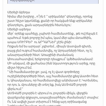
Սիրելի Աբեղա
հիմա մեր խդիրը , ո՞րն է " սրիկաներ" փնտրելը, որոնց
շատ հեշտ կգտնենք, քանի որ հակված ենք սրիկաներ
փնտրելու, քան արդարներին հետևելու:
Սիրելի աբեղա
մեր` օրենք պահելը, չպիտի համեմատենք , թե ով ինչպե է
պահում: Եթե բոլորը իմ պես, կամ մեր պես մտածեին,
ապա ՍՈՒՐԲԵՐ ու ԱՐԴԱՐՆԵՐ չէին լինի:
Որքան եմ ես արդար` չգիտեմ , միայն Աստված գիտի,
բայց չեմ ուզում համամտվել, ոչ Արդարների հետ, ոչ էլ
անարդարների հետ: Առաջինի ժամանակ
կհուսահատվեմ, երկրորդի դեպքում` կմեծամտանամ:
ՄԻ անգամ, մի քահանա ինձ նկատողություն արեց, որը
միշտ հիշում եմ.
" Մի համեմատիր քո լավ, ոչ էլ վատ գործոերը
ուրիշներիգործերի հետ, այլ համեմատիր քեզ Աստծո հետ
և կհասկանաս, որ համեմատվելը անիմաստ է: Կտեսնես,
որ դու և մյուսները մի տեղ եք, իսկ ԱՍՏՎԱԾ բոլորի
վերևում:"
ԱՍՏՎԱԾ բոլորին է սիրում ու բոլորին մինչև վերջին
վայրկյանը զղջալու,ապաշխարհելու ժամանակ է տալիս:
Ու ՆԱ ավելի շատ տխրում է հենց այդ օրինազանց
"սրիկայիշ" համար, քան արդարի: