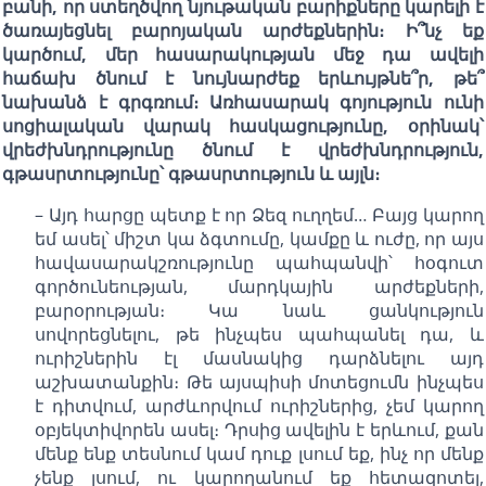
բանի, որ ստեղծվող նյութական բարիքները կարելի է
ծառայեցնել բարոյական արժեքներին։ Ի՞նչ եք
կարծում, մեր հասարակության մեջ դա ավելի
հաճախ ծնում է նույնարժեք երևույթնե՞ր, թե՞
նախանձ է գրգռում։ Առհասարակ գոյություն ունի
սոցիալական վարակ հասկացությունը, օրինակ՝
վրեժխնդրությունը ծնում է վրեժխնդրություն,
գթասրտությունը՝ գթասրտություն և այլն։
– Այդ հարցը պետք է որ Ձեզ ուղղեմ… Բայց կարող
եմ ասել՝ միշտ կա ձգտումը, կամքը և ուժը, որ այս
հավասարակշռությունը պահպանվի՝ հօգուտ
գործունեության, մարդկային արժեքների,
բարօրության։ Կա նաև ցանկություն
սովորեցնելու, թե ինչպես պահպանել դա, և
ուրիշներին էլ մասնակից դարձնելու այդ
աշխատանքին։ Թե այսպիսի մոտեցումն ինչպես
է դիտվում, արժևորվում ուրիշներից, չեմ կարող
օբյեկտիվորեն ասել։ Դրսից ավելին է երևում, քան
մենք ենք տեսնում կամ դուք լսում եք, ինչ որ մենք
չենք լսում, ու կարողանում եք հետազոտել,