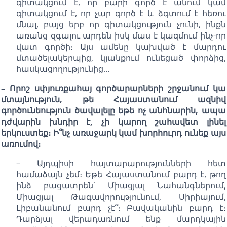
գիտակցում է, որ բարի գործ է անում կամ
գիտակցում է, որ չար գործ է և ձգտում է հեռու
մնալ, բայց երբ որ գիտակցություն չունի, ինքն
առանց զգալու արդեն իսկ մաս է կազմում ինչ-որ
վատ գործի։ Այս ամենը կախված է մարդու
մտածելակերպից, կյանքում ունեցած փորձից,
հասկացողությունից…
– Որոշ սփյուռքահայ գործարարների շրջանում կա
մտայնություն, թե Հայաստանում ազնիվ
գործունեություն ծավալելը եթե ոչ անհնարին, ապա
դժվարին խնդիր է, չի կարող շահավետ լինել
երկուստեք։ Ի՞նչ առաջարկ կամ խորհուրդ ունեք այս
առումով։
– Այդպիսի հայտարարությունների հետ
համաձայն չեմ։ Եթե Հայաստանում բարդ է, թող
ինձ բացատրեն՝ Միացյալ Նահանգներում,
Միացյալ Թագավորությունում, Սիրիայում,
Լիբանանում բարդ չէ՞։ Բավականին բարդ է։
Դարձյալ վերադառնում ենք մարդկային