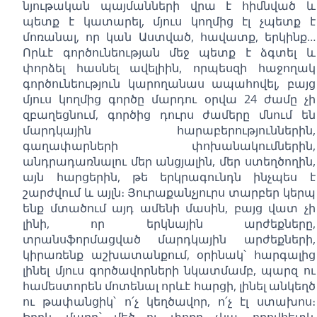
նյութական պայմանների վրա է հիմնված և
պետք է կատարել, մյուս կողմից էլ չպետք է
մոռանալ, որ կան Աստված, հավատք, երկինք…
Որևէ գործունեության մեջ պետք է ձգտել և
փորձել հասնել ավելիին, որպեսզի հաջողակ
գործունեություն կարողանաս ապահովել, բայց
մյուս կողմից գործը մարդու օրվա 24 ժամը չի
զբաղեցնում, գործից դուրս ժամերը մնում են
մարդկային հարաբերություններին,
գաղափարների փոխանակումներին,
անդրադառնալու մեր անցյալին, մեր ստեղծողին,
այն հարցերին, թե երկրագունդն ինչպես է
շարժվում և այլն։ Յուրաքանչյուրս տարբեր կերպ
ենք մտածում այդ ամենի մասին, բայց վատ չի
լինի, որ երկնային արժեքները,
տրանսֆորմացված մարդկային արժեքների,
կիրառենք աշխատանքում, օրինակ՝ հարգալից
լինել մյուս գործավորների նկատմամբ, պարզ ու
համեստորեն մոտենալ որևէ հարցի, լինել անկեղծ
ու թափանցիկ՝ ո՛չ կեղծավոր, ո՛չ էլ ստախոս։
Իբրև մարդ՝ մեծ ու փոքր չկա, որովհետև