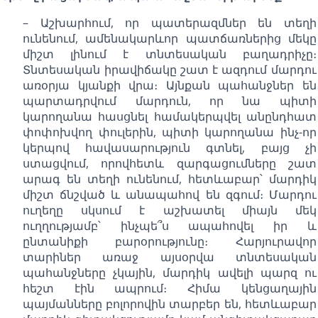
– Աշխարհում, որ պատերազմներ են տեղի
ունենում, ամենակարևոր պատճառներից մեկը
միշտ լինում է տնտեսական բաղադրիչը։
Տնտեսական իրավիճակը շատ է ազդում մարդու
առօրյա կյանքի վրա։ Այնքան պահանջներ են
պարտադրվում մարդուն, որ նա պիտի
կարողանա հասցնել համակերպվել անընդհատ
փոփոխվող փուլերին, պիտի կարողանա ինչ-որ
կերպով հավասարություն գտնել, բայց չի
ստացվում, որովհետև զարգացումները շատ
արագ են տեղի ունենում, հետևաբար՝ մարդիկ
միշտ ճնշված և անապահով են զգում։ Մարդու
ուղեղը սկսում է աշխատել միայն մեկ
ուղղությամբ՝ ինչպե՞ս ապահովել իր և
ընտանիքի բարօրությունը։ Հարյուրավոր
տարիներ առաջ այսօրվա տնտեսական
պահանջները չկային, մարդիկ ավելի պարզ ու
հեշտ էին ապրում։ Հիմա կենցաղային
պայմանները բոլորովին տարբեր են, հետևաբար