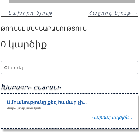
←
Նախորդ նյութ
Հաջորդ նյութ
→
ԹՈՂՆԵԼ ՄԵԿՆԱԲԱՆՈՒԹՅՈՒՆ
0 կարծիք
Խմբագրի ընտրանի
Ամուսնությունը քեզ համար չի…
Բարոյախրատական
Կարդալ ավելին...