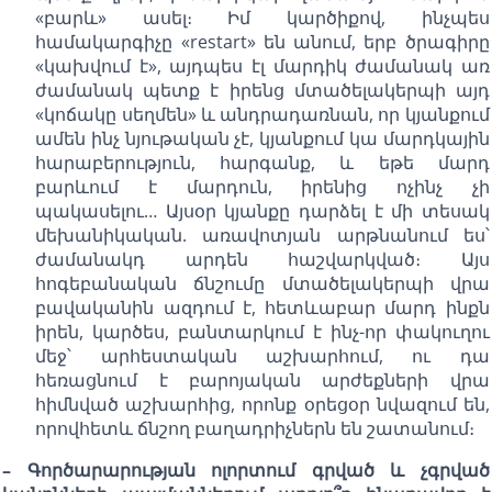
«բարև» ասել։ Իմ կարծիքով, ինչպես
համակարգիչը «restart» են անում, երբ ծրագիրը
«կախվում է», այդպես էլ մարդիկ ժամանակ առ
ժամանակ պետք է իրենց մտածելակերպի այդ
«կոճակը սեղմեն» և անդրադառնան, որ կյանքում
ամեն ինչ նյութական չէ, կյանքում կա մարդկային
հարաբերություն, հարգանք, և եթե մարդ
բարևում է մարդուն, իրենից ոչինչ չի
պակասելու… Այսօր կյանքը դարձել է մի տեսակ
մեխանիկական. առավոտյան արթնանում ես՝
ժամանակդ արդեն հաշվարկված։ Այս
հոգեբանական ճնշումը մտածելակերպի վրա
բավականին ազդում է, հետևաբար մարդ ինքն
իրեն, կարծես, բանտարկում է ինչ-որ փակուղու
մեջ՝ արհեստական աշխարհում, ու դա
հեռացնում է բարոյական արժեքների վրա
հիմնված աշխարհից, որոնք օրեցօր նվազում են,
որովհետև ճնշող բաղադրիչներն են շատանում։
– Գործարարության ոլորտում գրված և չգրված