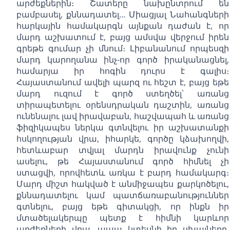
արժեքներին։ Շատերը նախընտրում են
բամբասել, քննադատել… Միացյալ Նահանգների
հարկային համակարգն այնքան դաժան է, որ
մարդ աշխատում է, բայց ամսվա վերջում իրեն
գրեթե գումար չի մնում։ Լիբանանում որպեսզի
մարդ կարողանա ինչ-որ գործ իրականացնել,
համարյա իր հոգին դուրս է գալիս։
Հայաստանում ավելի պարզ ու հեշտ է, բայց եթե
մարդ ուզում է գործ ստեղծել՝ առանց
տիրապետելու օրենսդրական դաշտին, առանց
ունենալու լավ իրավաբան, հաշվապահ և առանց
ֆիզիկապես ներկա գտնվելու իր աշխատանքի
հսկողության վրա, իհարկե, գործը կձախողվի,
հետևաբար տվյալ մարդն իրավունք չունի
ասելու, թե Հայաստանում գործ հիմնել չի
ստացվի, որովհետև առկա է բարդ համակարգ։
Մարդ միշտ հակված է անմիջապես քարկոծելու,
քննադատելու կամ պատճառաբանություններ
գտնելու, բայց եթե գիտակցի, որ ինքն իր
մտածելակերպը պետք է հիմնի կարևոր
արժեքների վրա, ապա կտեսնի իր սխալները,