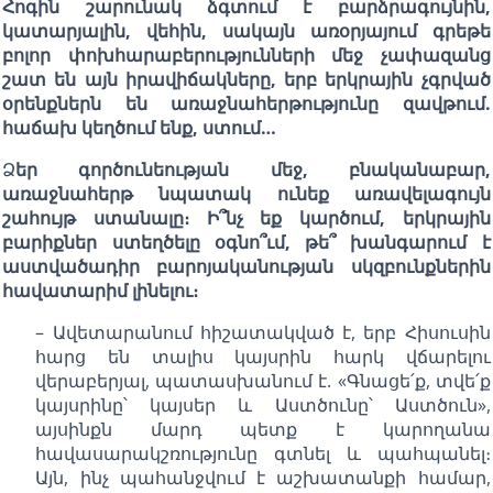
Հոգին շարունակ ձգտում է բարձրագույնին,
կատարյալին, վեհին, սակայն առօրյայում գրեթե
բոլոր փոխհարաբերությունների մեջ չափազանց
շատ են այն իրավիճակները, երբ երկրային չգրված
օրենքներն են առաջնահերթությունը զավթում.
հաճախ կեղծում ենք, ստում…
Ձ
եր գործունեության մեջ, բնականաբար,
առաջնահերթ նպատակ ունեք առավելագույն
շահույթ ստանալը։ Ի՞նչ եք կարծում, երկրային
բարիքներ ստեղծելը օգնո՞ւմ, թե՞ խանգարում է
աստվածադիր բարոյականության սկզբունքներին
հավատարիմ լինելու։
– Ավետարանում հիշատակված է, երբ Հիսուսին
հարց են տալիս կայսրին հարկ վճարելու
վերաբերյալ, պատասխանում է. «Գնացե՛ք, տվե՛ք
կայսրինը՝ կայսեր և Աստծունը՝ Աստծուն»,
այսինքն մարդ պետք է կարողանա
հավասարակշռությունը գտնել և պահպանել։
Այն, ինչ պահանջվում է աշխատանքի համար,