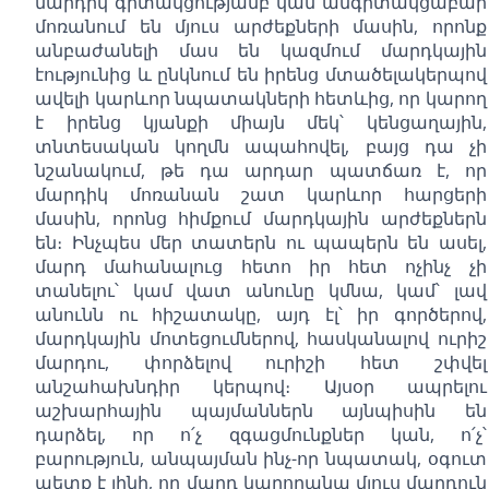
մարդիկ գիտակցությամբ կամ անգիտակցաբար
մոռանում են մյուս արժեքների մասին, որոնք
անբաժանելի մաս են կազմում մարդկային
էությունից և ընկնում են իրենց մտածելակերպով
ավելի կարևոր նպատակների հետևից, որ կարող
է իրենց կյանքի միայն մեկ՝ կենցաղային,
տնտեսական կողմն ապահովել, բայց դա չի
նշանակում, թե դա արդար պատճառ է, որ
մարդիկ մոռանան շատ կարևոր հարցերի
մասին, որոնց հիմքում մարդկային արժեքներն
են։ Ինչպես մեր տատերն ու պապերն են ասել,
մարդ մահանալուց հետո իր հետ ոչինչ չի
տանելու՝ կամ վատ անունը կմնա, կամ՝ լավ
անունն ու հիշատակը, այդ էլ՝ իր գործերով,
մարդկային մոտեցումներով, հասկանալով ուրիշ
մարդու, փորձելով ուրիշի հետ շփվել
անշահախնդիր կերպով։ Այսօր ապրելու
աշխարհային պայմաններն այնպիսին են
դարձել, որ ո՛չ զգացմունքներ կան, ո՛չ՝
բարություն, անպայման ինչ-որ նպատակ, օգուտ
պետք է լինի, որ մարդ կարողանա մյուս մարդուն