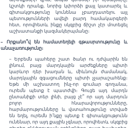
կշտկի դրանք, նորից կփորձի քայլ կատարել և
գիտակցությունը կունենա չբաղդատելու այլ
պետությունների ավելի բարդ համակարգերի
հետ, որովհետև ինքը սկզբից ճիշտ չէր մոտեցել
աշխատանքի կազմակերպմանը։
– Որքանո՞վ են համատեղելի գթասրտությունը և
անաչառությունը։
– Երբեմն պահերը շատ ծանր ու դժվարին են
լինում, բայց մարդկային արժեքները պիտի
կարևոր դեր խաղան և, միևնույն ժամանակ,
մարդկային զգացումները պիտի չչարաշահենք։
Եթե մի աշխատող ինչ-որ գումար գողանա,
ուրեմն պետք է պատժվի։ Գուցե այդ մարդն
ընտանիքի տեր լինի, բայց չէ՞ որ այդ մարդուն
բոլոր հնարավորությունները,
հարմարությունները և վստահությունը տրված
են եղել, ուրեմն ի՛նքը պետք է գիտակցությունն
ունենար, որ այդ քայլին չգնար, որովհետև սկզբից
գիտեր ընկերության օրենքները, բայց խախտեց,