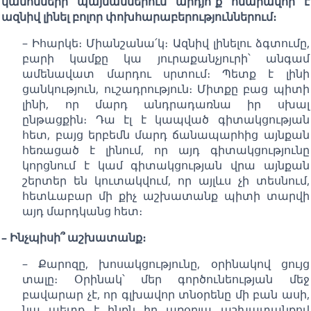
կանոնների պայմաններում արդյո՞ք հնարավոր է
ազնիվ լինել բոլոր փոխհարաբերություններում։
– Իհարկե։ Միանշանա՛կ։ Ազնիվ լինելու ձգտումը,
բարի կամքը կա յուրաքանչյուրի՝ անգամ
ամենավատ մարդու սրտում։ Պետք է լինի
ցանկություն, ուշադրություն։ Միտքը բաց պիտի
լինի, որ մարդ անդրադառնա իր սխալ
ընթացքին։ Դա էլ է կապված գիտակցության
հետ, բայց երբեմն մարդ ճանապարհից այնքան
հեռացած է լինում, որ այդ գիտակցությունը
կորցնում է կամ գիտակցության վրա այնքան
շերտեր են կուտակվում, որ այլևս չի տեսնում,
հետևաբար մի քիչ աշխատանք պիտի տարվի
այդ մարդկանց հետ։
– Ինչպիսի՞ աշխատանք։
– Քարոզը, խոսակցությունը, օրինակով ցույց
տալը։ Օրինակ՝ մեր գործունեության մեջ
բավարար չէ, որ գլխավոր տնօրենը մի բան ասի,
նա պետք է ինքն իր առօրյա աշխատանքով