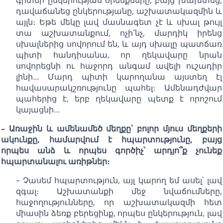
դավաճանեց ընկերությանը, աշխատակազմին և
այլն։ Եթե մեկը լավ մասնագետ չէ և սխալ թույլ
տա աշխատանքում, ոչի՛նչ, մարդիկ իրենց
սխալներից սովորում են, և այդ սխալը պատճառ
պիտի հանդիսանա, որ ղեկավարը նրան
սովորեցնի ու հաջորդ անգամ ավելի ուշադիր
լինի… Մարդ պիտի կարողանա այստեղ էլ
հավասարակշռությունը պահել։ Ամենադժվար
պահերից է, երբ ղեկավարը պետք է որոշում
կայացնի…
– Առաջին և ամենամեծ մեղքը՝ բոլոր մյուս մեղքերի
ակունքը, համարվում է հպարտությունը, բայց
որպես անձ և որպես գործիչ՝ արդյո՞ք չունեք
հպարտանալու առիթներ։
– Չասեմ հպարտություն, այլ կարող եմ ասել՝ լավ
զգալ։ Աշխատանքի մեջ նվաճումները,
հաջողությունները, որ աշխատակազմի հետ
միասին ձեռք բերեցինք, որպես ընկերություն, լավ