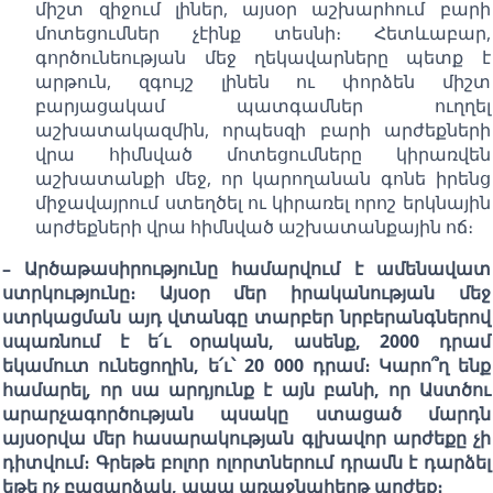
միշտ զիջում լիներ, այսօր աշխարհում բարի
մոտեցումներ չէինք տեսնի։ Հետևաբար,
գործունեության մեջ ղեկավարները պետք է
արթուն, զգույշ լինեն ու փորձեն միշտ
բարյացակամ պատգամներ ուղղել
աշխատակազմին, որպեսզի բարի արժեքների
վրա հիմնված մոտեցումները կիրառվեն
աշխատանքի մեջ, որ կարողանան գոնե իրենց
միջավայրում ստեղծել ու կիրառել որոշ երկնային
արժեքների վրա հիմնված աշխատանքային ոճ։
– Արծաթասիրությունը համարվում է ամենավատ
ստրկությունը։ Այսօր մեր իրականության մեջ
ստրկացման այդ վտանգը տարբեր նրբերանգներով
սպառնում է ե՛ւ օրական, ասենք, 2000 դրամ
եկամուտ ունեցողին, ե՛ւ՝ 20 000 դրամ։ Կարո՞ղ ենք
համարել, որ սա արդյունք է այն բանի, որ Աստծու
արարչագործության պսակը ստացած մարդն
այսօրվա մեր հասարակության գլխավոր արժեքը չի
դիտվում։ Գրեթե բոլոր ոլորտներում դրամն է դարձել
եթե ոչ բացարձակ, ապա առաջնահերթ արժեք։