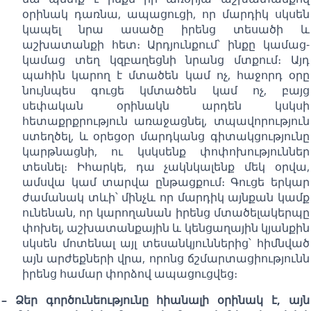
օրինակ դառնա, ապացուցի, որ մարդիկ սկսեն
կապել նրա ասածը իրենց տեսածի և
աշխատանքի հետ։ Արդյունքում՝ ինքը կամաց-
կամաց տեղ կզբաղեցնի նրանց մտքում։ Այդ
պահին կարող է մտածեն կամ ոչ, հաջորդ օրը
նույնպես գուցե կմտածեն կամ ոչ, բայց
սեփական օրինակն արդեն կսկսի
հետաքրքրություն առաջացնել, տպավորություն
ստեղծել, և օրեցօր մարդկանց գիտակցությունը
կարթնացնի, ու կսկսենք փոփոխություններ
տեսնել։ Իհարկե, դա չակնկալենք մեկ օրվա,
ամսվա կամ տարվա ընթացքում։ Գուցե երկար
ժամանակ տևի՝ մինչև որ մարդիկ այնքան կամք
ունենան, որ կարողանան իրենց մտածելակերպը
փոխել, աշխատանքային և կենցաղային կյանքին
սկսեն մոտենալ այլ տեսանկյուններից՝ հիմնված
այն արժեքների վրա, որոնց ճշմարտացիությունն
իրենց համար փորձով ապացուցվեց։
– Ձեր գործունեությունը հիանալի օրինակ է, այն