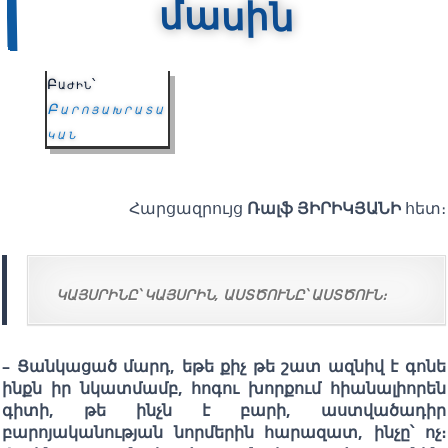
մասին
Բաժին՝
Բարոյախրատա
կան
Հարցազրույց
Ռալֆ ՅԻՐԻԿՅԱՆԻ
հետ։
ԿԱՅՍՐԻՆԸ՝ ԿԱՅՍՐԻՆ, ԱՍՏԾՈՒՆԸ՝ ԱՍՏԾՈՒՆ։
– Ցանկացած մարդ, եթե քիչ թե շատ ազնիվ է գոնե
ինքն իր նկատմամբ, հոգու խորքում հիանալիորեն
գիտի, թե ինչն է բարի, աստվածադիր
բարոյականության նորմերին հարազատ, ինչը՝ ոչ։