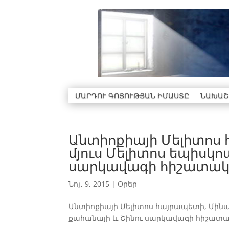
ՄԱՐԴՈՒ ԳՈՅՈՒԹՅԱՆ ԻՄԱՍՏԸ
ՆԱԽԱՇ
Անտիոքիայի Մելիտոս
մյուս Մելիտոս եպիսկո
սարկավագի հիշատակ
Նոյ․ 9, 2015
|
Օրեր
Անտիոքիայի Մելիտոս հայրապետի, Մինա
քահանայի և Շինու սարկավագի հիշատակի