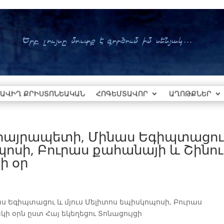
ԱՎԻՂ ՔՐԻՍՏՈՆԵԱԿԱՆ
ՀՈԳԵՄՏԱՎՈՐ
ԱՂՈԹՔՆԵՐ
 հայրապետի, Մինաս Եգիպտացու
պոսի, Բուրաս քահանայի և Շինու
ի օր
ս Եգիպտացու և մյուս Մելիտոս եպիսկոպոսի, Բուրաս
 օրն ըստ Հայ եկեղեցու Տոնացույցի