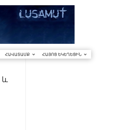
ՀԱՎԱՏԱՄՔ
ՀԱՅՈՑ ԵԿԵՂԵՑԻՆ
 և