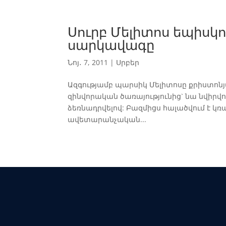
Սուրբ Մելիտոս եպիսկ
սարկավագը
Նոյ․ 7, 2011
|
Սրբեր
Ազգությամբ պարսիկ Մելիտոսը քրիստո
զինվորական ծառայությունից` նա նվիրվ
ձեռնադրվելով: Բազմիցս հալածվում է կ
ավետարանչական...