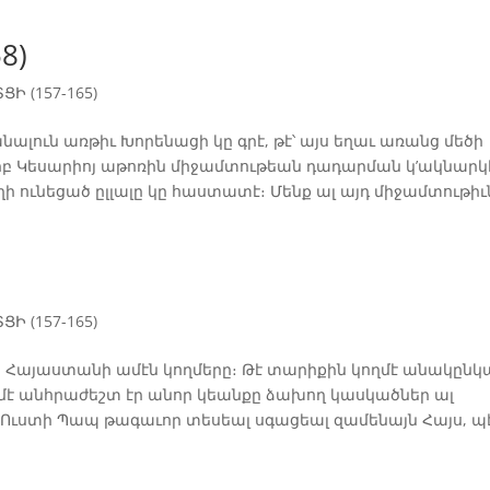
8)
Ի (157-165)
ուն առթիւ Խորենացի կը գրէ, թէ՝ այս եղաւ առանց մեծի
Երբ Կեսարիոյ աթոռին միջամտութեան դադարման կ’ակնարկ
 ունեցած ըլլալը կը հաստատէ։ Մենք ալ այդ միջամտութիւն
Ի (157-165)
ց Հայաստանի ամէն կողմերը։ Թէ տարիքին կողմէ անակընկ
ղմէ անհրաժեշտ էր անոր կեանքը ձախող կասկածներ ալ
Ուստի Պապ թագաւոր տեսեալ սգացեալ զամենայն Հայս, պ