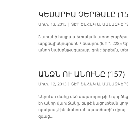
ԿԵՍԱՐԻԱ ՉԵՐԹԱԼԸ (15
Մրտ․ 13, 2013
|
ՏԷՐ ՇԱՀԱԿ Ա. ՄԱՆԱԶԿԵՐՏՑ
Շահակի հայրապետական աթոռ բարձրանալ
արքեպիսկոպոսին Կեսարու (ԽՈՐ. 228)։ 
անոր նախընթացաբար, գոնէ երբեմն, տեղի
ԱՆՁՆ ՈՒ ԱՆՈՒՆԸ (157)
Մրտ․ 12, 2013
|
ՏԷՐ ՇԱՀԱԿ Ա. ՄԱՆԱԶԿԵՐՏՑ
Ներսէսի մահը մեծ տպաւորութիւն գործե
էր անոր վախճանը, եւ թէ կացութեան կո
պակաս չէին մահուան պատճառին վրայ։ 
զգաց...