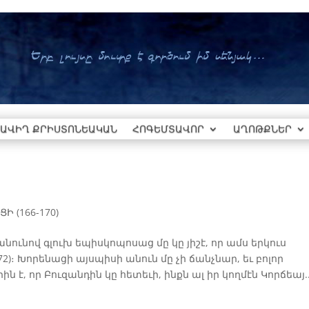
ԱՎԻՂ ՔՐԻՍՏՈՆԵԱԿԱՆ
ՀՈԳԵՄՏԱՎՈՐ
ԱՂՈԹՔՆԵՐ
Ի (166-170)
նունով գլուխ եպիսկոպոսաց մը կը յիշէ, որ ամս երկուս
2)։ Խորենացի այսպիսի անուն մը չի ճանչնար, եւ բոլոր
 է, որ Բուզանդին կը հետեւի, ինքն ալ իր կողմէն Կորճեայ..