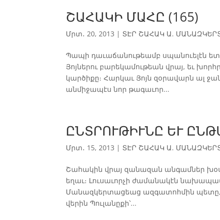
ՇԱՀԱԿԻ ՄԱՀԸ (165)
Մրտ․ 20, 2013
|
ՏԷՐ ՇԱՀԱԿ Ա. ՄԱՆԱԶԿԵՐՏՑ
Պապի դաւաճանութեամբ սպանուելէն ետ
Յոյներու բարեկամութեան վրայ, եւ խորհ
կարծիքը։ Հարկաւ Յոյն զօրավարն ալ ջ
անմիջապէս նոր թագաւոր...
ԸՆՏՐՈՒԹԻՒՆԸ ԵՒ ԸՆԹԱ
Մրտ․ 15, 2013
|
ՏԷՐ ՇԱՀԱԿ Ա. ՄԱՆԱԶԿԵՐՏՑ
Շահակին վրայ զանազան անգամներ խօս
եղաւ։ Լուսաւորչի ժամանակէն նախապա
Մանազկերտացեաց ազգատոհմին պետը, 
վերին Պուլանըքի՝...