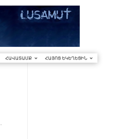
ՀԱՎԱՏԱՄՔ
ՀԱՅՈՑ ԵԿԵՂԵՑԻՆ
.