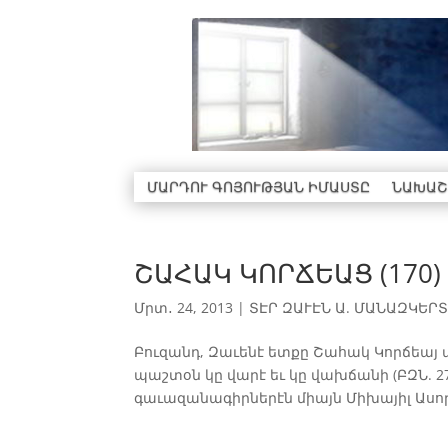
ՄԱՐԴՈՒ ԳՈՅՈՒԹՅԱՆ ԻՄԱՍՏԸ
ՆԱԽԱՇ
ՇԱՀԱԿ ԿՈՐՃԵԱՑ (170)
Մրտ․ 24, 2013
|
ՏԷՐ ԶԱՒԷՆ Ա. ՄԱՆԱԶԿԵՐՏՑ
Բուզանդ, Զաւենէ ետքը Շահակ Կորճեայ ա
պաշտօն կը վարէ եւ կը վախճանի (ԲԶՆ. 27
գաւազանագիրներէն միայն Միխայիլ Ասորին