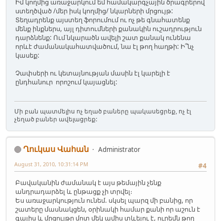
Իմ կողմից առաջարկում եմ համակարգչային ծրագրերով
ստեղծված /մեր իսկ կողմից/ նկարների մրցույթ:
Տեղադրենք այստեղ ֆորումում ու ոչ թե գնահատենք
մենք ինքներս, այլ դիտումների քանակին ուշադրություն
դարձնենք: Ում նկարածն ավելի շատ քանակ ունենա
որևէ ժամանակահատվածում, նա էլ թող հաղթի: Ի՞նչ
կասեք:
Չափսերի ու կետայնության մասին էլ կարելի է
ընդհանուր որոշում կայացնել:
Մի բան պատմելիս ոչ եղած բաները պակասեցրեք, ոչ էլ
չեղած բաներ ավելացրեք:
Ղուկաս Վահան
Administrator
August 31, 2010, 10:31:14 PM
#4
Բավականին ժամանակ է այս թեմային չենք
անդրադարձել և ընթացք չի տրվել։
Ես առաջարկություն ունեմ. սկսել պարզ մի բանից, որ
շատերը մասնակցեն, օրինակի համար քանի որ աշուն է
գալիս և մրցույթը մոտ մեկ ամիս տևելու է, ուրեմն թող