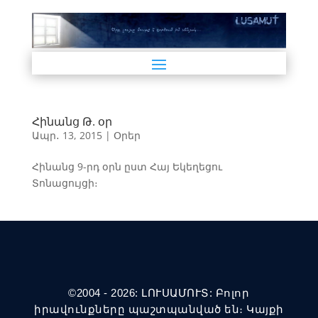
Հինանց Թ. օր
Ապր․ 13, 2015
|
Օրեր
Հինանց 9-րդ օրն ըստ Հայ Եկեղեցու
Տոնացույցի։
©2004 - 2026: ԼՈՒՍԱՄՈՒՏ: Բոլոր
իրավունքները պաշտպանված են։ Կայքի