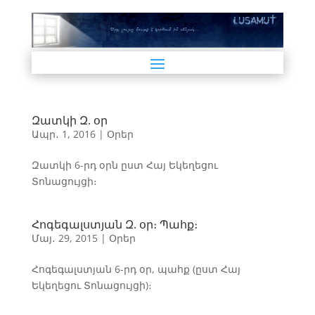
Զատկի Զ. օր
Ապր․ 1, 2016
|
Օրեր
Զատկի 6-րդ օրն ըստ Հայ Եկեղեցու
Տոնացույցի։
Հոգեգալստյան Զ. օր։ Պահք։
Մայ․ 29, 2015
|
Օրեր
Հոգեգալստյան 6-րդ օր, պահք (ըստ Հայ
Եկեղեցու Տոնացույցի)։